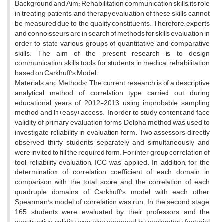
Background and Aim: Rehabilitation communication skills, its role
in treating patients, and therapy evaluation of these skills cannot
be measured due to the quality constituents. Therefore, experts
and connoisseurs are in search of methods for skills evaluation in
order to state various groups of quantitative and comparative
skills. The aim of the present research is to design
communication skills tools for students in medical rehabilitation
based on Carkhuff's Model.
Materials and Methods: The current research is of a descriptive
analytical method of correlation type carried out during
educational years of 2012-2013 using improbable sampling
method and in (easy) access. In order to study content and face
validity of primary evaluation forms, Delpha method was used to
investigate reliability in evaluation form. Two assessors directly
observed thirty students separately and simultaneously and
were invited to fill the required form. For inter group correlation of
tool reliability evaluation, ICC was applied. In addition, for the
determination of correlation coefficient of each domain in
comparison with the total score and the correlation of each
quadruple domains of Carkhuff's model with each other,
Spearman's model of correlation was run. In the second stage,
165 students were evaluated by their professors and the
constructive validity was also approved by exploratory factorial