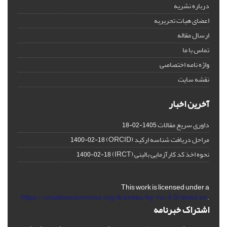
درباره نشریه
اعضای هیات تحریریه
ارسال مقاله
تماس با ما
واژه نامه اختصاصی
نقشه سایت
آخرین اخبار
داوری سریع مقالات
1405-02-18
مراحل دریافت شناسه ارکید (ORCID)
1400-02-18
نحوه اخذ کد کارآزمایی بالینی (IRCT)
1400-02-18
This work is licensed under a
https://creativecommons.org/licenses/by-nc/4.0/deed.en
.
اشتراک خبرنامه