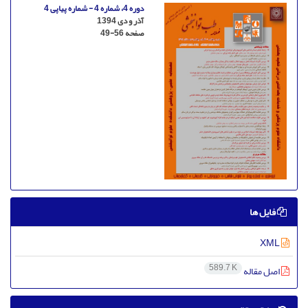
دوره 4، شماره 4 - شماره پیاپی 4
آذر و دی 1394
صفحه
49-56
فایل ها
XML
589.7 K
اصل مقاله