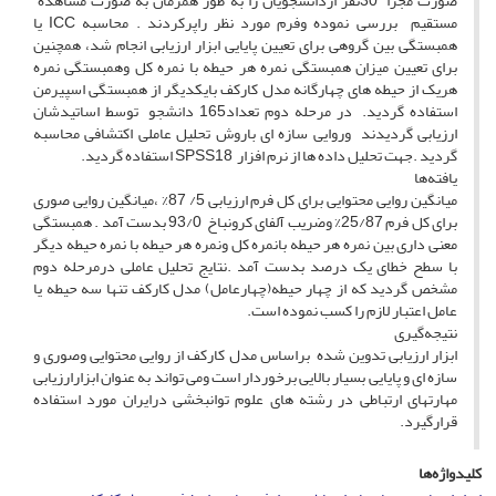
صورت مجزا 30نفر ازدانشجویان را به طور همزمان به صورت مشاهده
مستقیم بررسی نموده وفرم مورد نظر راپرکردند . محاسبه ICC یا
همبستگی بین گروهی برای تعیین پایایی ابزار ارزیابی انجام شد، همچنین
برای تعیین میزان همبستگی نمره هر حیطه با نمره کل وهمبستگی نمره
هریک از حیطه های چهارگانه مدل کارکف بایکدیگر از همبستگی اسپیرمن
استفاده گردید. در مرحله دوم تعداد165 دانشجو توسط اساتیدشان
ارزیابی گردیدند وروایی سازه ای باروش تحلیل عاملی اکتشافی محاسبه
گردید .جهت تحلیل داده ها از نرم افزار SPSS18 استفاده گردید.
یافته‌ها
میانگین روایی محتوایی برای کل فرم ارزیابی 5/ 87% ،میانگین روایی صوری
برای کل فرم 25/87% وضریب آلفای کرونباخ 93/0 بدست آمد . همبستگی
معنی داری بین نمره هر حیطه بانمره کل ونمره هر حیطه با نمره حیطه دیگر
با سطح خطای یک درصد بدست آمد .نتایج تحلیل عاملی درمرحله دوم
مشخص گردید که از چهار حیطه(چهارعامل) مدل کارکف تنها سه حیطه یا
عامل اعتبار لازم را کسب نموده است.
نتیجه‌گیری
ابزار ارزیابی تدوین شده براساس مدل کارکف از روایی محتوایی وصوری و
سازه ای و پایایی بسیار بالایی برخوردار است ومی تواند به عنوان ابزارارزیابی
مهارتهای ارتباطی در رشته های علوم توانبخشی درایران مورد استفاده
قرارگیرد.
کلیدواژه‌ها