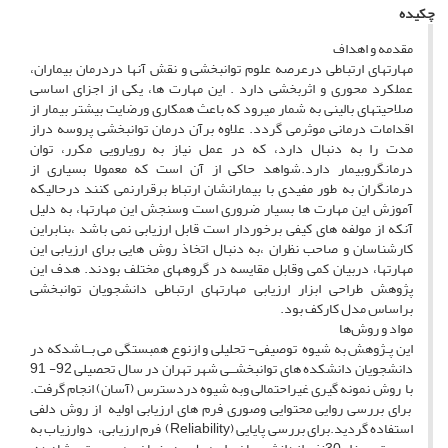
چکیده
مقدمه و اهداف
مهارتهای ارتباطی درعرصه علوم توانبخشی و نقش آنها دردرمان بیماران،
عملکرد محوری و اثربخشی دارد . این مهارت ها، یکی از اجزای اساسی
صلاحیتهای بالینی به شمار میرود که باعث همکاری ورضایت بیشتر بیمار از
اقدامات درمانی موثرمی گردد. علاوه برآن درمان توانبخشی پروسه دراز
مدت را به دنبال دارد، که در عمل نیاز به رویارویی مکرر، توان
درمانگروبیمار دارد.شواهد حاکی از آن است که معمولا بسیاری از
درمانگران به طور مفیدی با بیمارانشان ارتباط برقرارنمی کنند درحالیکه
آموزش این مهارت ها بسیار ضروری است وسنجش این مهارتها، به دلیل
آنکه از مولفه های کیفی برخوردار است قابل ارزیابی نمی باشد ،بنابراین
کارشناسان و صاحب نظران ،به دنبال اتخاذ روش هایی برای ارزیابی این
مهارتها، دربیان کمی وقابل مقایسه در گروههای مختلف بودند. هدف این
پژوهش طراحی ابزار ارزیابی مهارتهای ارتباطی دانشجویان توانبخشی
براساس مدل کارکف بود.
مواد و روش‌ها
این پـژوهش به شیوه توصیفی- تحلیلی و ازنوع همبستگی می بــاشدکه در
دانشجویان دانشکده های توانبخشــی شهر تهران در سال تحصیلی 92- 91
با روش نمونه گیری غیراحتمالی وبه شیوه دردسترس (آسان) انجام گرفت.
برای بررسی روایی محتوایی وصوری فرم های ارزیابی اولیه از روش دلفی
استفاده گردید.برای بررسی پایایی (Reliability) فرم ارزیابی، دوارزیاب به