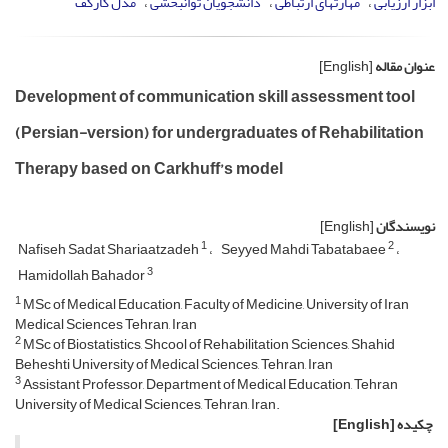
ابزار ارزیابی
مهارتهای ارتباطی
دانشجویان توانبخشی
مدل کارکف
عنوان مقاله
[English]
Development of communication skill assessment tool
(Persian-version) for undergraduates of Rehabilitation
Therapy based on Carkhuff’s model
نویسندگان
[English]
1
2
Nafiseh Sadat Shariaatzadeh
Seyyed Mahdi Tabatabaee
3
Hamidollah Bahador
1
MSc of Medical Education, Faculty of Medicine, University of Iran
Medical Sciences Tehran, Iran
2
MSc of Biostatistics, Shcool of Rehabilitation Sciences, Shahid
Beheshti University of Medical Sciences, Tehran, Iran
3
Assistant Professor, Department of Medical Education, Tehran
University of Medical Sciences, Tehran, Iran.
چکیده
[English]