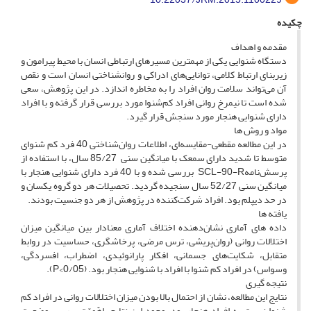
چکیده
مقدمه و اهداف
دستگاه شنوایی یکی از مهمترین مسیرهای ارتباطی انسان با محیط پیرامون و
زیربنای ارتباط کلامی، توانایی‌های ادراکی و روانشناختی انسان است و نقص
آن می‌تواند سلامت روان افراد را به مخاطره اندازد. در این پژوهش، سعی
شده است تا نیمرخ روانی افراد کم‌شنوا مورد بررسی قرار گرفته و با افراد
دارای شنوایی هنجار مورد سنجش قرار گیرد.
مواد و روش ها
در این مطالعه مقطعی-مقایسه‌ای، اطلاعات روان‌شناختی 40 فرد کم شنوای
متوسط تا شدید دارای سمعک با میانگین سنی 85/27 سال، با استفاده از
پرسش‌نامهSCL-90-R بررسی شده و با 40 فرد دارای شنوایی هنجار با
میانگین سنی 52/27 سال سنجیده گردید. تحصیلات هر دو گروه یکسان و
در حد دیپلم بود. افراد شرکت‌کننده در پژوهش از هر دو جنسیت بودند.
یافته ها
داده های آماری نشان‌دهنده اختلاف آماری معنادار بین میانگین میزان
اختلالات روانی (روان‌پریشی، ترس مرضی، پرخاشگری، حساسیت در روابط
متقابل، شکایت‌های جسمانی، افکار پارانوئیدی، اضطراب، افسردگی،
وسواس) در افراد کم شنوا با افراد با شنوایی هنجار بود. (0/05>P).
نتیجه گیری
نتایج این مطالعه، نشان از احتمال بالا بودن میزان اختلالات روانی در افراد کم
شنوا نسبت به افراد هنجار بود. وجود این نتایج، اهّمیّت بررسی وضعیت