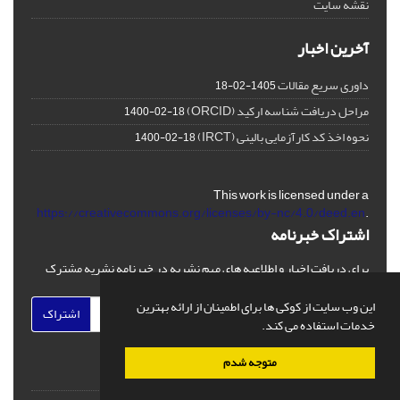
نقشه سایت
آخرین اخبار
داوری سریع مقالات
1405-02-18
مراحل دریافت شناسه ارکید (ORCID)
1400-02-18
نحوه اخذ کد کارآزمایی بالینی (IRCT)
1400-02-18
This work is licensed under a
https://creativecommons.org/licenses/by-nc/4.0/deed.en
.
اشتراک خبرنامه
برای دریافت اخبار و اطلاعیه های مهم نشریه در خبرنامه نشریه مشترک
شوید.
این وب سایت از کوکی ها برای اطمینان از ارائه بهترین
اشتراک
خدمات استفاده می کند.
متوجه شدم