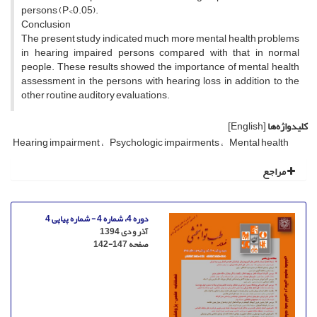
persons (P<0.05).
Conclusion
The present study indicated much more mental health problems
in hearing impaired persons compared with that in normal
people. These results showed the importance of mental health
assessment in the persons with hearing loss in addition to the
other routine auditory evaluations.
کلیدواژه‌ها
[English]
Hearing impairment
Psychologic impairments
Mental health
مراجع
دوره 4، شماره 4 - شماره پیاپی 4
آذر و دی 1394
صفحه
142-147