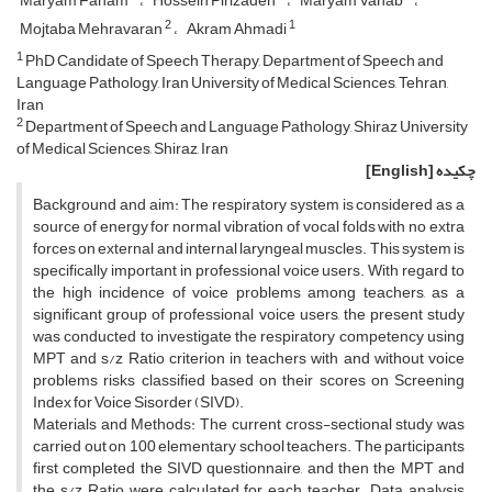
Maryam Faham
Hossein Pirizadeh
Maryam Vahab
2
1
Mojtaba Mehravaran
Akram Ahmadi
1
PhD Candidate of Speech Therapy, Department of Speech and
Language Pathology, Iran University of Medical Sciences, Tehran,
Iran
2
Department of Speech and Language Pathology, Shiraz University
of Medical Sciences, Shiraz, Iran
چکیده
[English]
Background and aim: The respiratory system is considered as a
source of energy for normal vibration of vocal folds with no extra
forces on external and internal laryngeal muscles. This system is
specifically important in professional voice users. With regard to
the high incidence of voice problems among teachers, as a
significant group of professional voice users, the present study
was conducted to investigate the respiratory competency using
MPT and s/z Ratio criterion in teachers with and without voice
problems risks classified based on their scores on Screening
Index for Voice Sisorder (SIVD).
Materials and Methods: The current cross-sectional study was
carried out on 100 elementary school teachers. The participants
first completed the SIVD questionnaire, and then the MPT and
the s/z Ratio were calculated for each teacher. Data analysis