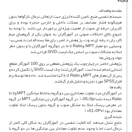
چکیده
مقدمه واهداف
سیستم تنفسی منبع تامین کننده انرژی جهت ارتعاش نرمال تارآواها بدون
هیچ­گونه فشار مضاعف بر عضلات داخلی و خارجی حنجره بوده و برای
کاربران حرفه ای صوت از اهمیت ویژه ای برخوردار می باشد. با توجه به
شیوع بالای اختلالات صوتی در آموزگاران به عنوان یکی از گروه­های مهم
کاربران حرفه ای صوت، پژوهش حاضر برای مقایسه کفایت تنفسی به­
وسیله­ی دو معیار MPT وs/z Ratio در دوگروه آموزگاران با و بدون خطر
ابتلا به مشکلات صوت بر اساس چک لیست SIVD طراحی شد.
مواد و روش ها
پژوهش حاضر درچهارچوب یک پژوهش مقطعی بر روی 100 آموزگار مقطع
ابتدایی انجام شده است. آموزگاران ابتدا چک لیست SIVD را تکمیل کرده و
پس از آن معیار های MPT و s/z Ratio آن­ها محاسبه شد. داده ها توسط نرم
افزارSPSS مورد تجزیه و تحلیل قرار گرفتند.
یافته ها
در آموزگاران مرد تفاوت معناداری بین دو گروه به لحاظ میانگین MPT وs/z
Ratio دیده نشد(05/0p>). در گروه آموزگاران زن میانگین MPT در گروه
در معرض ریسک ابتلا به مشکل صوت و گروه بدون ریسک ابتلا تفاوت
معنادار بود (01/0Pv= ).
نتیجه گیری
نتایج نشان می­دهد که کفایت تنفسی در آموزگاران به شکل کلی کمتر از
نرمال است اما با وجود عدم تفاوت معنادار بین میانگین ها در دو گروه با