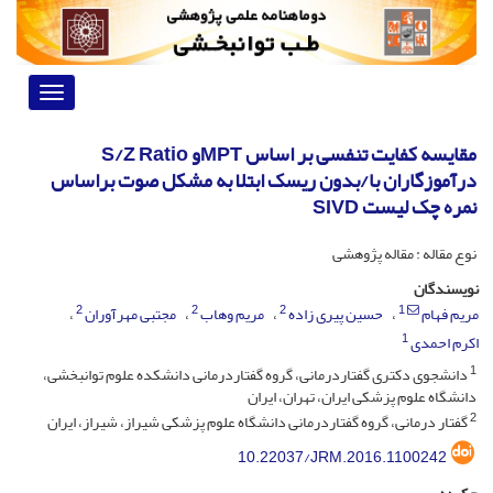
Toggle
vigation
مقایسه کفایت تنفسی بر اساس MPTو S/Z Ratio
درآموزگاران با/بدون ریسک ابتلا به مشکل صوت براساس
نمره چک لیست SIVD
نوع مقاله : مقاله پژوهشی
نویسندگان
2
2
2
1
مریم فهام
حسین پیری زاده
مریم وهاب
مجتبی مهرآوران
1
اکرم احمدی
1
دانشجوی دکتری گفتاردرمانی، گروه گفتاردرمانی دانشکده علوم توانبخشی،
دانشگاه علوم پزشکی ایران، تهران، ایران
2
گفتار درمانی، گروه گفتاردرمانی دانشگاه علوم پزشکی شیراز، شیراز، ایران
10.22037/JRM.2016.1100242