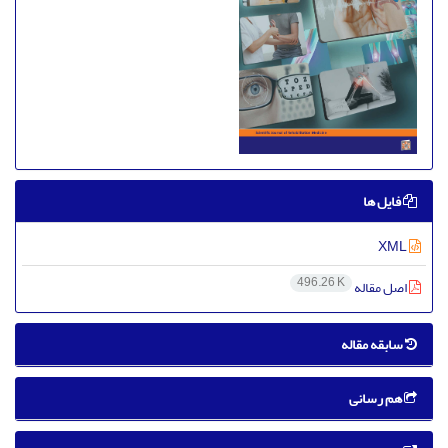
فایل ها
XML
496.26 K
اصل مقاله
سابقه مقاله
هم رسانی