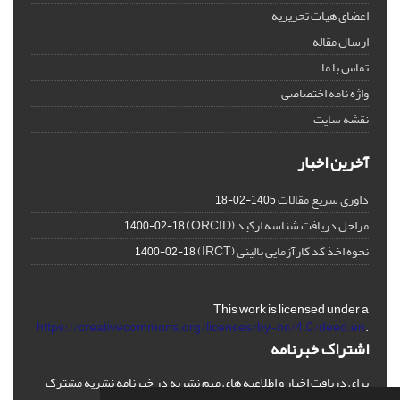
اعضای هیات تحریریه
ارسال مقاله
تماس با ما
واژه نامه اختصاصی
نقشه سایت
آخرین اخبار
داوری سریع مقالات
1405-02-18
مراحل دریافت شناسه ارکید (ORCID)
1400-02-18
نحوه اخذ کد کارآزمایی بالینی (IRCT)
1400-02-18
This work is licensed under a
https://creativecommons.org/licenses/by-nc/4.0/deed.en
.
اشتراک خبرنامه
برای دریافت اخبار و اطلاعیه های مهم نشریه در خبرنامه نشریه مشترک