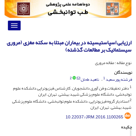
Toggle
vigation
ارزیابی اسپاستیسیته در بیماران مبتلا به سکته مغزی (مروری
سیستماتیک بر مطالعات گذشته)
نوع مقاله : مقاله مروری
نویسندگان
2
1
فرشته پورسعید
ناهید طحان
1
دفتر تحقیقات و فن آوری دانشجویان. کارشناس فیزیوتراپی دانشکده علوم
توانبخشی، دانشگاه علوم پزشکی شهید بهشتی. تهران. ایران
2
استادیار گروه فیزیوتراپی، دانشکده علوم توانبخشی، دانشگاه علوم پزشکی
شهید بهشتی. تهران. ایران
10.22037/JRM.2016.1100265
چکیده