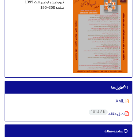
فروردین و اردیبهشت 1395
صفحه
190-208
فایل ها
XML
1014.8 K
اصل مقاله
سابقه مقاله