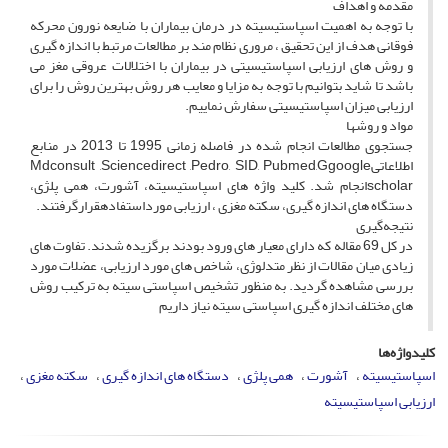
مقدمه و اهداف
با توجه به اهمیت اسپاستیسیته در درمان بیماران با ضایعه نورون محرکه
فوقانی هدف از این تحقیق ، مروری نظام مند بر مطالعات مرتبط با اندازه گیری
و روش های ارزیابی اسپاستیسیتی در بیماران با اختلالات عروقی مغز می
باشد تا شاید بتوانیم با توجه به مزایا و معایب هر روش بهترین روش را برای
ارزیابی میزان اسپاستیسیتی سفارش نماییم.
مواد و روش­ها
جستجوی مطالعات انجام شده در فاصله زمانی 1995 تا 2013 در منابع
اطلاعاتیMdconsult ,Sciencedirect ,Pedro, SID, Pubmed,Ggoogle
scholarانجام شد. کلید واژه های اسپاستیسیته، آشورت، همی پلژی،
دستگاه های اندازه گیری، سکته مغزی ، ارزیابی مورداستفادهقرارگرفتند.
نتیجه‌گیری
در کل 69 مقاله که دارای معیار های ورود بودند برگزیده شدند. تفاوت های
زیادی میان مقالات از نظر متدلوژی، شاخص های مورد ارزیابی، عضلات مورد
بررسی مشاهده گردید. به منظور تشخیص اسپاستی سیته به ترکیب روش
های مختلف اندازه گیری اسپاستی سیته نیاز داریم
کلیدواژه‌ها
اسپاستیسیته
آشورت
همی پلژی
دستگاه های اندازه گیری
سکته مغزی
ارزیابی اسپاستیسیته