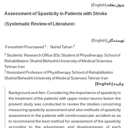
عنوان مقاله
[English]
Assessment of Spasticity in Patients with Stroke
(Systematic Review of Literature)
نویسندگان
[English]
1
2
Fereshteh Poursaeed
Nahid Tahan
1
Students’ Research Office, BSc Student of Physitherapy, School of
Rehabilitation, Shahid Beheshti University of Medical Scienses,
Tehran, Iran
2
Assisstant Professor of Physitherapy, School of Rehabilitation,
Shahid Beheshti University of Medical Scienses, Tehran, Iran
چکیده
[English]
Background and Aim: Considering the importance of spasticity in
the treatment of the patients with upper motor neuron lesion, the
present study was conducted to review the studies concerning
measuring spasticity assessment and also methods of spasticity
assessment in the patients with cerebrovascular accident so as
to recommend the best method for assessment of the spasticity
according to the advantages and disadvantages of each