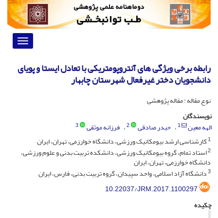
Toggle
vigation
رابطه برخی ویژگی های آنتروپومتریکی با تعادل ایستا و پویای
دانشجویان دختر غیرفعال شهرستان چابهار
نوع مقاله : مقاله پژوهشی
نویسندگان
3
2
1
الهه معین
حیدر صادقی
فرزانه موثقی
1
کارشناسی ارشد بیومکانیک ورزشی، دانشگاه خوارزمی، تهران، ایران
2
استاد تمام، گروه بیومکانیک ورزشی، دانشکده تربیت بدنی و علوم ورزشی،
دانشگاه خوارزمی، تهران، ایران
3
دانشگاه آزاد اسلامی، واحد سپیدان، گروه تربیت بدنی، فارس، ایران
10.22037/JRM.2017.1100297
چکیده