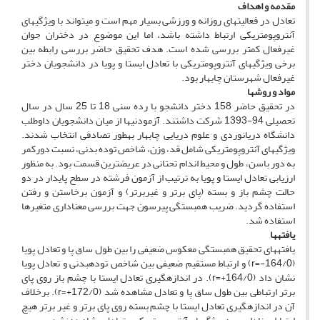
مقدمه و اهداف
تعادل در فعالیت­های روزانه و ورزشی بسیار مهم است و می­تواند با ویژگی­های
آنتروپومتریکی ارتباط داشته باشد، اما این موضوع در دختران جوان
غیرفعال کمتر بررسی شده است. هدف تحقیق حاضر بررسی رابطه بین
برخی ویژگی­های آنتروپومتریکی با تعادل ایستا و پویا در دانشجویان دختر
غیرفعال شهرستان چابهار بود.
مواد و روش­ها
در تحقیق حاضر 158 دختر دانشجو با رده سنی 18 تا 25 سال در سال
تحصیلی 94-1393 شرکت داشتند. آزمودنی­ها از میان دانشجویان داوطلب
دانشگاه دریانوردی و علوم دریایی چابهار به­طور تصادفی انتخاب شدند.
ویژگی­های آنتروپومتریکی شامل قد، وزن، شاخص توده بدنی، نسبت دورکمر
به دور باسن، طول و محیط اندام تحتانی در عریض­ترین قسمت بود. به منظور
ارزیابی تعادل ایستا و پویا به ترتیب از آزمون فرشته در سطح پایدار در دو
حالت چشم باز و بسته (پای برتر و غیربرتر) و آزمون برخاستن و رفتن
استفاده گردید. ضریب همبستگی پیرسون جهت بررسی معناداری متغیرها
استفاده شد.
یافته­ها
یافته­های تحقیق همبستگی معکوس ضعیفی را بین طول ساق پا و تعادل پویا
(164/0-=r) و ارتباط مستقیم ضعیفی بین شاخص توده­بدنی و تعادل پویا
نشان داد (164/0+=r). در اندازه­گیری تعادل ایستا با چشم باز روی پای
برتر ارتباطی بین طول ساق پا و تعادل مشاهده شد (172/0+=r). برخلاف
آن در اندازه­گیری تعادل ایستا با چشم بسته روی پای برتر و غیر برتر هیچ