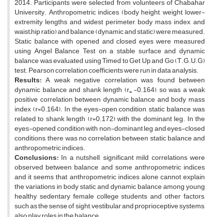
2014. Participants were selected from volunteers of Chabahar
University. Anthropometric indices (body height, weight, lower-
extremity lengths and widest perimeter, body mass index, and
waist–hip ratio) and balance (dynamic and static) were measured.
Static balance with opened and closed eyes were measured
using Angel Balance Test on a stable surface and dynamic
balance was evaluated using Timed to Get Up and Go (T.G.U.G)
test. Pearson correlation coefficients were run in data analysis.
Results:
A weak negative correlation was found between
dynamic balance and shank length (r
-0.164), so was a weak
=
positive correlation between dynamic balance and body mass
index (r=0.164). In the eyes-open condition, static balance was
related to shank length (r=0.172) with the dominant leg. In the
eyes-opened condition with non-dominant leg and eyes-closed
conditions, there was no correlation between static balance and
anthropometric indices.
Conclusions:
In a nutshell, significant mild correlations were
observed between balance and some anthropometric indices
and it seems that anthropometric indices alone cannot explain
the variations in body static and dynamic balance among young
healthy sedentary female college students and other factors,
such as the sense of sight, vestibular and proprioceptive systems,
also play roles in the balance.