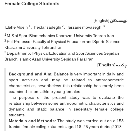
Female College Students
نویسندگان
[English]
1
2
3
Elahe Moein
heidar sadeghi
farzane movaseghi
1
M.S of Sport Biomechanics, Kharazmi University, Tehran, Iran
2
Full Professor, Faculty of Physical Education and Sports Science,
Kharazmi University, Tehran, Iran
3
Department of Physical Education and Sport Sciences, Sepidan
Branch, Islamic Azad University, Sepidan, Fars, Iran
چکیده
[English]
Background and Aim:
Balance is very important in daily and
sport activities and may be related to anthropometric
characteristics; nevertheless, this relationship has rarely been
examined in non-athlete young females.
The purpose of the present study was to evaluate the
relationship between some anthropometric characteristics and
dynamic and static balance in sedentary female college
students.
Materials and Methods:
The study was carried out on a 158
Iranian female college students, aged 18-25 years, during 2013-