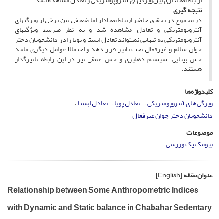
ارتباط معناداری بین ویژگی­های آنتروپومتریکی و تعادل مشاهده نشد.
نتیجه­ گیری
در مجموع در تحقیق حاضر ارتباط معنادار اما ضعیفی بین برخی از ویژگی­های
آنتروپومتریکی و تعادل مشاهده شد و به نظر می­رسد ویژگی­های
آنتروپومتریکی به تنهایی نمی­تواند تعادل ایستا و پویا را در دانشجویان دختر
جوان سالم و غیرفعال تحت تاثیر قرار دهد و احتمالا عوامل دیگری مانند
حس بینایی، سیستم دهلیزی و حس عمقی نیز در این رابطه تاثیر­گذار
هستند.
کلیدواژه‌ها
ویژگی های آنتروپومتریکی
تعادل پویا
تعادل ایستا
دانشجویان دختر جوان غیرفعال
موضوعات
بیومکانیک ورزشی
عنوان مقاله
[English]
Relationship between Some Anthropometric Indices
with Dynamic and Static balance in Chabahar Sedentary