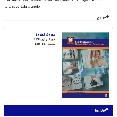
Craniovertebral angle
مراجع
دوره 6، شماره 2
خرداد و تیر 1396
صفحه
180-187
فایل ها