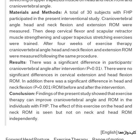
craniovertebral angle.
Materials and Methods
:
A total of 30 subjects with FHP
participated in the present interventional study. Craniovertebral
angle, head and neck flexion, and extension ROM were
measured. Then, deep cervical flexor and scapular retractor
muscle strengthening and upper trapezius stretching exercises
were trained. After four weeks of exercise therapy,
craniovertebral angle, head and neck flexion, and extension ROM
were measured following the same procedure.
Results
: There was a significant difference in participants'
craniovertebral angle after intervention (P=0.01). There were no
significant differences in cervical extension and head flexion
ROM. In addition, there was a significant difference in head and
neck flexion (P=0.001) ROM before and after the intervention.
Conclusion:
Findings of the present study showed that exercise
therapy can improve craniovertebral angle and ROM in the
individuals with FHP. The effect of this exercise on the head and
neck ROM is seen but not on neck and head ROM,
independently.
کلیدواژه‌ها
[English]
Forward Head Posture
Exercise Therapy
Range of motion