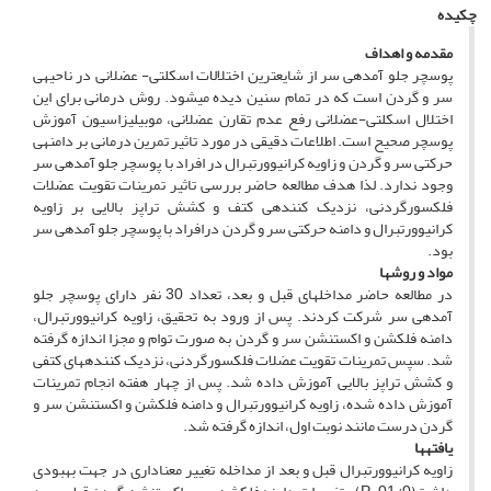
چکیده
مقدمه و اهداف
پوسچر جلو آمده­ی سر از شایع­ترین اختلالات اسکلتی- عضلانی در ناحیه­ی
سر و گردن است که در تمام سنین دیده می­شود. روش درمانی برای این
اختلال اسکلتی-عضلانی رفع عدم تقارن عضلانی، موبیلیزاسیون آموزش
پوسچر صحیح است. اطلاعات دقیقی در مورد تاثیر تمرین درمانی بر دامنه­ی
حرکتی سر و گردن و زاویه کرانیوورتبرال در افراد با پوسچر جلو آمده­ی سر
وجود ندارد. لذا هدف مطالعه حاضر بررسی تاثیر تمرینات تقویت عضلات
فلکسورگردنی، نزدیک کننده­ی کتف و کشش تراپز بالایی بر زاویه
کرانیوورتبرال و دامنه حرکتی سر و گردن درافراد با پوسچر جلو آمده­ی سر
بود.
مواد و روش­ها
در مطالعه حاضر مداخله­ای قبل و بعد، تعداد 30 نفر دارای پوسچر جلو
آمده­ی سر شرکت کردند. پس از ورود به تحقیق، زاویه کرانیوورتبرال،
دامنه فلکشن و اکستنشن سر و گردن به صورت توام و مجزا اندازه گرفته
شد. سپس تمرینات تقویت عضلات فلکسورگردنی، نزدیک کننده­های کتفی
و کشش تراپز بالایی آموزش داده شد. پس از چهار هفته انجام تمرینات
آموزش داده شده، زاویه کرانیوورتبرال و دامنه فلکشن و اکستنشن سر و
گردن درست مانند نوبت اول، اندازه گرفته شد.
یافته­ها
زاویه کرانیوورتبرال قبل و بعد از مداخله تغییر معناداری در جهت بهبودی