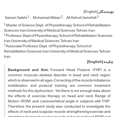
نویسندگان
[English]
1
2
3
Saman Salehi
Mohamad Akbari
Ali Ashraf Jamshidi
1
Master of Science, Dept. of Physiotherapy, School of Rehabilitation
Sciences, Iran University of Medical Sciences, Tehran, Iran.
2
Professor, Dept of Physiotherapy, School of Rehabilitation Sciences,
Iran University of Medical Sciences, Tehran, Iran.
3
Associate Professor, Dept. of Physiotherapy, School of
Rehabilitation Sciences, Iran University of Medical Sciences, Tehran,
Iran.
چکیده
[English]
Background and Aim
:
Forward Head Posture (FHP) is a
common musculo-skeletal disorder in head and neck region
which is observed in all ages.Correcting of the muscle imbalance,
mobilization, and postural training are common treatment
methods for this dysfunction. Yet, there is not enough data about
the effects of exercise therapy on head and neck Range of
Motion (ROM) and craniovertebral angle in subjects with FHP.
Therefore, the present study was conducted to investigate the
effects of neck and scapular muscle strengthening exercise and
stretching of upper trapezius muscle on head and neck ROM and