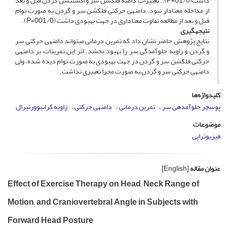
داشت(01/0=P).. تغییرات دامنه فلکشن سر و اکستنشن گردن قبل و بعد
از مداخله معنادار نبود. دامنه­ی حرکتی فلکشن سر و گردن به صورت توام
قبل و بعد از مطالعه تفاوت معناداری در جهت بهبودی داشت (001/0=P).
نتیجه­گیری
نتایج پژوهش حاضر نشان داد که تمرین درمانی می­تواند دامنه­ی حرکتی سر
و گردن و زاویه جلوآمدگی سر را بهبود بخشد. اثر این تمرینات بر دامنه­ی
حرکتی فلکشن سر و گردن در جهت بهبودی به صورت توام دیده شده، ولی
دامنه­ی حرکتی سر و گردن به صورت مجزا تغییری نداشت.
کلیدواژه‌ها
پوسچر جلوآمده­ی سر
تمرین درمانی
دامنه­ی حرکتی
زاویه کرانیوورتبرال
موضوعات
فیزیوتراپی
عنوان مقاله
[English]
Effect of Exercise Therapy on Head, Neck Range of
Motion, and Craniovertebral Angle in Subjects with
Forward Head Posture