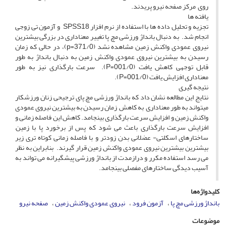
روی مرکز صفحه نیرو پریدند.
یافته ها
تجزیه و تحلیل داده ها با استفاده از نرم افزار SPSS18 و آزمون تی زوجی
انجام شد. به دنبال بانداژ ورزشی مچ پا تغییر معناداری در بزرگی بیشترین
نیروی عمودی واکنش زمین مشاهده نشد (371/0=p)، در حالی که زمان
رسیدن به بیشترین نیروی عمودی واکنش زمین به دنبال بانداژ به طور
قابل توجهی کاهش یافت (001/0=P). سرعت بارگذاری نیز به طور
معناداری افزایش یافت (001/0=P).
نتیجه گیری
نتایج این مطالعه نشان داد که بانداژ ورزشی مچ پای ترجیحی زنان ورزشکار
میتواند به طور معناداری به کاهش زمان رسیدن به بیشترین نیروی عمودی
واکنش زمین و افزایش سرعت بارگذاری بینجامد. کاهش این فاصله زمانی و
افزایش سرعت بارگذاری باعث می شود که پس از برخورد پا با زمین,
ساختارهای اسکلتی- عضلانی بدن زودتر و با فاصله زمانی کوتاه تری زیر
بیشترین بیشترین نیروی عمودی واکنش زمین قرار گیرند. بنابراین به نظر
می رسد استفاده مکرر و درازمدت از بانداژ ورزشی پیشگیرانه می تواند به
آسیب دیدگی ساختارهای مفصلی بینجامد.
کلیدواژه‌ها
بانداژ ورزشی مچ پا
آزمون فرود
نیروی عمودی واکنش زمین
صفحه نیرو
موضوعات