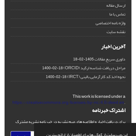
ارسال مقاله
تماس با ما
واژه نامه اختصاصی
نقشه سایت
آخرین اخبار
داوری سریع مقالات
1405-02-18
مراحل دریافت شناسه ارکید (ORCID)
1400-02-18
نحوه اخذ کد کارآزمایی بالینی (IRCT)
1400-02-18
This work is licensed under a
https://creativecommons.org/licenses/by-nc/4.0/deed.en
.
اشتراک خبرنامه
برای دریافت اخبار و اطلاعیه های مهم نشریه در خبرنامه نشریه مشترک
شوید.
این وب سایت از کوکی ها برای اطمینان از ارائه بهترین