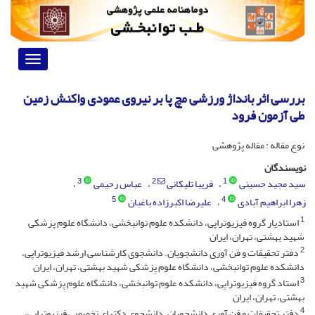
Toggle
vigation
بررسی اثر بانداژ ورزشی مچ پا بر نیروی عمودی واکنش زمین
طی آزمون فرود
نوع مقاله : مقاله پژوهشی
نویسندگان
3
2
1
سید مجید حسینی
فریبا تلیکانی
عباس رحیمی
5
4
زهرا ابراهیم آبادی
علیرضا اکبرزاده باغبان
1
استادیار گروه فیزیوتراپی، دانشکده علوم توانبخشی، دانشگاه علوم پزشکی
شهید بهشتی، تهران، ایران
2
دفتر تحقیقات و فن آوری دانشجویان. دانشجوی کارشناسی ارشد فیزیوتراپی،
دانشکده علوم توانبخشی، دانشگاه علوم پزشکی شهید بهشتی، تهران، ایران
3
استاد گروه فیزیوتراپی، دانشکده علوم توانبخشی، دانشگاه علوم پزشکی شهید
بهشتی، تهران، ایران
4
دفتر تحقیقات و فن آوری دانشجویان. دانشجوی دکترای تخصصی فیزیوتراپی،