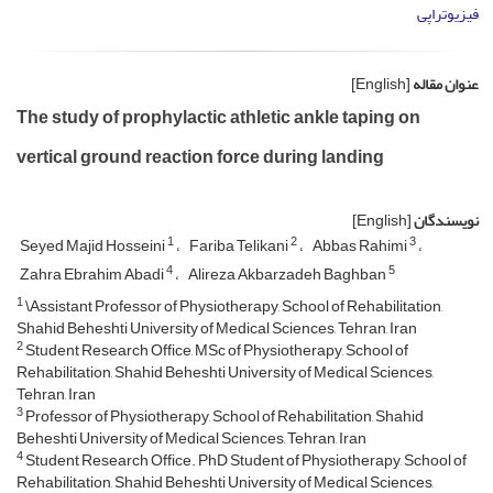
فیزیوتراپی
عنوان مقاله
[English]
The study of prophylactic athletic ankle taping on
vertical ground reaction force during landing
نویسندگان
[English]
1
2
3
Seyed Majid Hosseini
Fariba Telikani
Abbas Rahimi
4
5
Zahra Ebrahim Abadi
Alireza Akbarzadeh Baghban
1
\Assistant Professor of Physiotherapy, School of Rehabilitation,
Shahid Beheshti University of Medical Sciences, Tehran, Iran
2
Student Research Office, MSc of Physiotherapy, School of
Rehabilitation, Shahid Beheshti University of Medical Sciences,
Tehran, Iran
3
Professor of Physiotherapy, School of Rehabilitation, Shahid
Beheshti University of Medical Sciences, Tehran, Iran
4
Student Research Office. PhD Student of Physiotherapy, School of
Rehabilitation, Shahid Beheshti University of Medical Sciences,