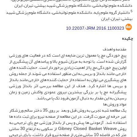
دانشکده علوم توانبخشی، دانشگاه علوم پزشکی شهید بهشتی، تهران، ایران
5
دانشیار گروه علوم پایه، دانشکده علوم توانبخشی، دانشگاه علوم پزشکی شهید
بهشتی، تهران، ایران
10.22037/JRM.2016.1100323
چکیده
مقدمه و اهدف
پیچ خوردگی مچ پا معمول ترین ضایعه ای است که در فعالیت های ورزشی
گزارش شده است. با توجه به میزان شیوع بالا و پیامدهای آن پیشگیری از
اولین پیچ خوردگی مچ پا از اهمیت زیادی برخوردار است. حمایت کننده های
خارجی مانند بانداژ و بریس به این منظور استفاده می شوند.از جمله روش
های پیشگیری می توان به استفاده از حمایت کننده های خارجی مانند بانداژ
و بریس ها اشاره کرد. هدف از این مطالعه بررسی اثر بانداژ ورزشی
پیشگیرانه مچ پا بر بزرگی بیشترین نیروی عمودی واکنش زمین و زمان
رسیدن به این مقدار به دنبال آزمون فرود تک پا می باشد.
مواد و روش ها
یک مطالعه شبه تجربی به روش قبل و بعد بر روی 35 دختر سالم ورزشکار
غیر حرفه ای صورت گرفت. در این مطالعه از صفحه نیرو برای ثبت داده ها
استفاده شد. آزمودنی ها پیش و پس از بانداژ ورزشی مچ پای ترجیحی به
روش Gibney Closed Basket Weave از سکویی به ارتفاع 30 سانتی
متر که در فاصله 10 سانتی متری از صفحه نیرو قرار داشت، با پای ترجیحی