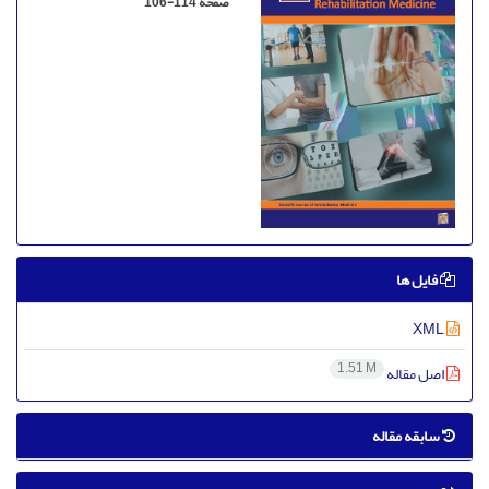
صفحه
106-114
فایل ها
XML
1.51 M
اصل مقاله
سابقه مقاله