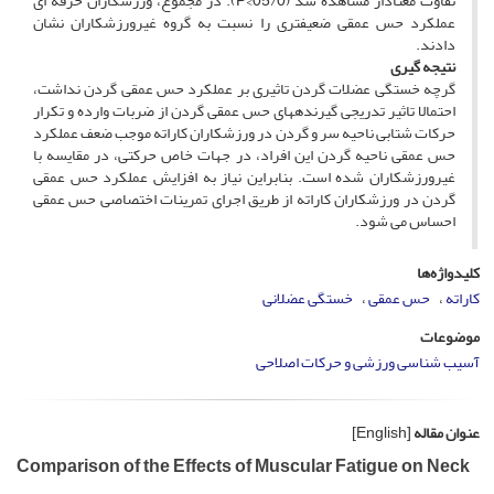
تفاوت معنادار مشاهده شد (05/0>P). در مجموع، ورزشکاران حرفه ای
عملکرد حس عمقی ضعیفتری را نسبت به گروه غیرورزشکاران نشان
دادند.
نتیجه­ گیری
گرچه خستگی عضلات گردن تاثیری بر عملکرد حس عمقی گردن نداشت،
احتمالا تاثیر تدریجی گیرنده­های حس عمقی گردن از ضربات وارده و تکرار
حرکات شتابی ناحیه سر و گردن در ورزشکاران کاراته موجب ضعف عملکرد
حس عمقی ناحیه گردن این افراد، در جهات خاص حرکتی، در مقایسه با
غیرورزشکاران شده است. بنابراین نیاز به افزایش عملکرد حس عمقی
گردن در ورزشکاران کاراته از طریق اجرای تمرینات اختصاصی حس عمقی
احساس می شود.
کلیدواژه‌ها
کاراته
حس عمقی
خستگی عضلانی
موضوعات
آسیب شناسی ورزشی و حرکات اصلاحی
عنوان مقاله
[English]
Comparison of the Effects of Muscular Fatigue on Neck