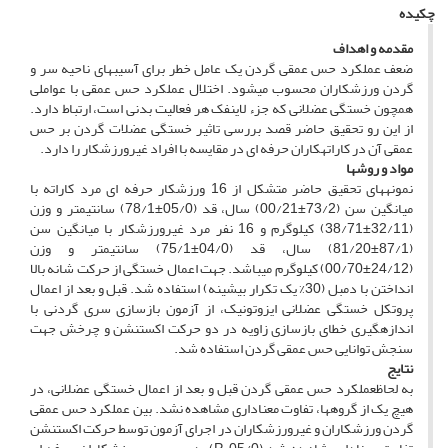
چکیده
مقدمه و اهداف
ضعف عملکرد حس عمقی گردن یک عامل خطر برای آسیب­های ناحیه سر و
گردن ورزشکاران محسوب می­شود. اختلال عملکرد حس عمقی با عواملی
همچون خستگی عضلانی که جزء لاینفک هر فعالیت بدنی است، ارتباط دارد.
از این رو تحقیق حاضر قصد بررسی تاثیر خستگی عضلات گردن بر حس
عمقی آن در کاراته­کاران حرفه ای در مقایسه با افراد غیرورزشکار را دارد.
مواد و روش­ها
نمونه­های تحقیق حاضر متشکل از 16 ورزشکار حرفه ای مرد کاراته با
میانگین سن (73/2±00/21) سال، قد (05/0±78/1) سانتی­متر و وزن
(32/11±38/71) کیلوگرم و 16 نفر مرد غیرورزشکار با میانگین سن
(87/1±81/20) سال، قد (04/0±75/1) سانتی­متر و وزن
(24/12±00/70) کیلوگرم می­باشد. جهت اعمال خستگی از حرکت شانه بالا
انداختن با دمبل (30% یک تکرار بیشینه) استفاده شد. قبل و بعد از اعمال
پروتکل خستگی عضلانی ایزوتونیک، از آزمون بازسازی سری گردنی با
اندازه­گیری خطای بازسازی زاویه در دو حرکت اکستنشن و چرخش جهت
سنجش توانایی حس عمقی گردن استفاده شد.
نتایج
به لحاظعملکرد حس عمقی گردن قبل و بعد از اعمال خستگی عضلانی، در
هیچ یک از گروه­ها، تفاوت معناداری مشاهده نشد. بین عملکرد حس عمقی
گردن ورزشکاران و غیرورزشکاران در اجرای آزمون توسط حرکت اکستنشن