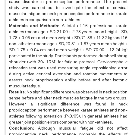
cause disorder in proprioception performance. The present
study was carried out to investigate the effect of cervical
muscular fatigue on neck proprioception performance in karate
athletes in comparison to non-athletes.
Materials and Methods:
A total of 16 professional karate
athletes (mean age ± SD; 21.00 ± 2.73 years, mean height ± SD;
1.78 ± 0.05 cm, and mean weight ± SD; 71.38 ± 11.32 kg) and 16
non-athletes (mean age ± SD; 20.81 ± 1.87 years, mean height ±
SD; 1.75 ± 0.04 cm, and mean weight ± SD; 70.00 ± 12.24 kg)
participated in the study. Participants performed dumbbell shrug
shoulder (with 30% 1RM) for fatigue protocol. Cervicocephalic
relocation test was used measuring angle repositioning error
during active cervical extension and rotation movements to
assess neck proprioception ability, before and after isotonic
muscular fatigue.
Results
: No significant difference was observed in neck position
sense before and after neck muscles fatigue in the two groups.
However, a significant difference was found in neck
proprioception performance between karate athletes and non-
athletes following extension (P<0/05). In general, athletes had
greater joint position errors compared with non-athletes.
Conclusion:
Although muscular fatigue did not affect
proprioceptive neck performance, probably the effects of