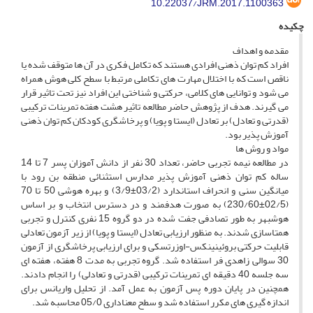
10.22037/JRM.2017.1100363
چکیده
مقدمه و اهداف
افراد کم توان ذهنی افرادی هستند که تکامل فکری در آن ها متوقف شده یا
ناقص است که با اختلال مهارت های تکاملی مرتبط با سطح کلی هوش همراه
می شود و توانایی های کلامی، حرکتی و شناختی این افراد نیز تحت تاثیر قرار
می گیرند. هدف از پژوهش حاضر مطالعه تاثیر هشت هفته تمرینات ترکیبی
(قدرتی و تعادل) بر تعادل (ایستا و پویا) و پرخاشگری کودکان کم توان ذهنی
آموزش پذیر بود.
مواد و روش ها
در مطالعه نیمه تجربی حاضر، تعداد 30 نفر از دانش آموزان پسر 7 تا 14
ساله کم توان ذهنی آموزش پذیر مدارس استثنائی منطقه بن رود با
میانگین سنی و انحراف استاندارد (03/2±3/9) و بهره هوشی 50 تا 70
(02/5±230/60) به صورت هدفمند و در دسترس انتخاب و بر اساس
هوشبهر به طور تصادفی جفت شده در دو گروه 15 نفری کنترل و تجربی
همتاسازی شدند. به منظور ارزیابی تعادل (ایستا و پویا) از زیر آزمون تعادلی
قابلیت حرکتی بروئینینکس-اوزرتسکی و برای ارزیابی پرخاشگری از آزمون
30 سوالی زاهدی فر استفاده شد. گروه تجربی به مدت 8 هفته، هفته ای
سه جلسه 40 دقیقه ای تمرینات ترکیبی (قدرتی و تعادلی) را انجام دادند.
همچنین در پایان دوره پس آزمون به عمل آمد. از تحلیل واریانس برای
اندازه گیری های مکرر استفاده شد و سطح معناداری 05/0 محاسبه شد.