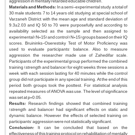
aggression in mentally retarded educable children.
Materials and Methods:
In a semi-experimental study, a total of
30 male students, 7 to 14 years old, studying at special school of
Varzaneh District, with the mean age and standard deviation of
9.3±2.03 and IQ 50 to 70, were purposefully and according to
availability selected as the sample and then assigned to
experimental (N=15) and control (N=15) groups based on their IQ
scores. Bruininks-Oserestsky Test of Motor Proficiency was
used to evaluate participants’ balance. Also, to measure
aggression, the researcher made use of Zahedifar scale.
Participants of the experimental group performed the combined
training (strength and balance) for eight weeks, three sessions a
week, with each session lasting for 40 minutes, while the control
group did not participate in any special training. At the end of this
period, both groups took the posttest. For statistical analysis,
repeated measures of ANOVA was use. The level of significance
was set at p=0.05.
Results:
Research findings showed that combined training
(strength and balance) had significant effects on static and
dynamic balance. However, the effects of selected training on
participants’ aggression were not statistically significant.
Conclusion:
It can be concluded that based on the
effectiveness of this training protocol on rehabilitation of mentally