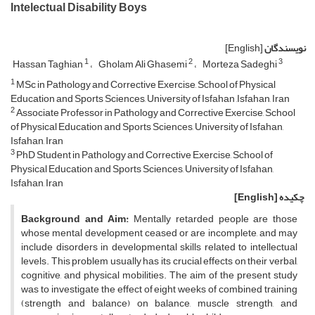
Intelectual Disability Boys
نویسندگان
[English]
1
2
3
Hassan Taghian
Gholam Ali Ghasemi
Morteza Sadeghi
1
MSc in Pathology and Corrective Exercise, School of Physical
Education and Sports Sciences, University of Isfahan ,Isfahan, Iran
2
Associate Professor in Pathology and Corrective Exercise, School
of Physical Education and Sports Sciences, University of Isfahan,
Isfahan, Iran
3
PhD Student in Pathology and Corrective Exercise, School of
Physical Education and Sports Sciences, University of Isfahan,
Isfahan, Iran
چکیده
[English]
Background and Aim:
Mentally retarded people are those
whose mental development ceased or are incomplete, and may
include disorders in developmental skills related to intellectual
levels. This problem usually has its crucial effects on their verbal,
cognitive, and physical mobilities. The aim of the present study
was to investigate the effect of eight weeks of combined training
(strength and balance) on balance, muscle strength, and