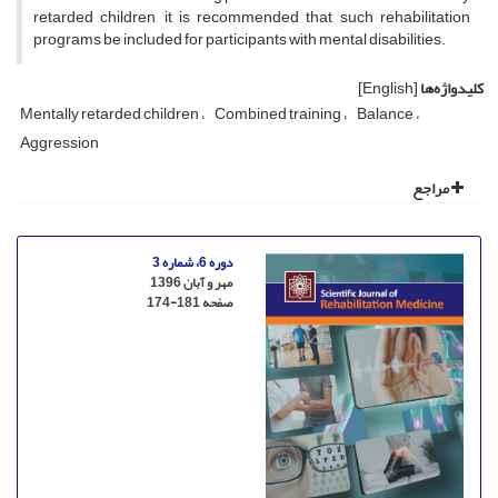
retarded children, it is recommended that such rehabilitation
programs be included for participants with mental disabilities.
کلیدواژه‌ها
[English]
Mentally retarded children
Combined training
Balance
Aggression
مراجع
دوره 6، شماره 3
مهر و آبان 1396
صفحه
174-181