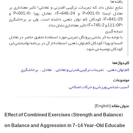
یافته ها
نتایج نشان داد که تمرینات ترکیبی (قدرتی و تعادلی) تاثیر معناداری بر
تعادل ایستا (001/0=P و 646/24=F)، تعادل پویا (001/0=P و
841/29=F) کودکان کم توان ذهنی داشته است، ولی بر پرخاشگری
(111/0P و 745/2=F) تاثیر معناداری نشان نداد.
نتیجه گیری
با توجه به اثر بخشی پروتکل تمرینی مورد استفاده تحقیق حاضر در تعادل
(ایستا و پویا) کودکان کم توان ذهنی، استفاده از آن در برنامه توانبخشی این
کودکان توصیه می شود.
کلیدواژه‌ها
کم توان ذهنی
تمرینات ترکیبی قدرتی و تعادلی
تعادل
پرخاشگری
موضوعات
آسیب شناسی ورزشی و حرکات اصلاحی
عنوان مقاله
[English]
Effect of Combined Exercises (Strength and Balance)
on Balance and Aggression in 7-14 Year-Old Educabe