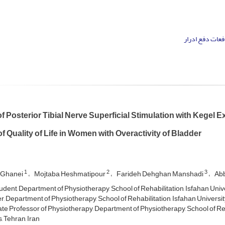
فعات دفع ادرار
of Posterior Tibial Nerve Superficial Stimulation with Kegel 
f Quality of Life in Women with Overactivity of Bladder
1
2
3
 Ghanei
Mojtaba Heshmatipour
Farideh Dehghan Manshadi
Ab
dent, Department of Physiotherapy, School of Rehabilitation, Isfahan Univer
r, Department of Physiotherapy, School of Rehabilitation, Isfahan University
te Professor of Physiotherapy, Department of Physiotherapy, School of Reh
, Tehran, Iran