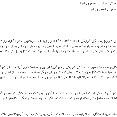
زشکی اصفهان، اصفهان، ایران
فهان، اصفهان، ایران
ادرار و به شکل افزایش تعداد دفعات دفع ادرار و یا احساس فوریت در دفع ادرار ظاه
 تیبیال خلفی به عنوان یک روش ساده، غیرتهاجمی و بدون عوارض جانبی برای درمان 
تحریک الکتریکی سطحی عصب تیبیال خلفی توأم با انجام تمرینات کگل بر زنان مبتلا به 
انجام تمرینات کگل قرار گرفتند، ولی شدت جریان در گروه شاهد صفر بود. از ابزار پری
برای ارزیابی عملکرد عضلات کف لگن و از سه پرسش­نامه ارزیابی کیفیت زندگی و ICIQ-OAB و ICIQ-UI SF و از فر
برای مقایسه قبل و بعد هر گروه، حاکی از افزایش قدرت عضلات کف لگن و بهبود کیفیت زندگی در هردو گ
ایسه بین دو گروه با استفاده از آزمون t مستقل نشان­دهنده افزایش معنادار قدرت عضلات کف لگن، بهبود کفیت زندگی و کاهش نم
انجام تمرینات کگل باعثافزایشقدرت عضلات کف لگن
،
بهبود کیفیت زندگی و کاهش علائم 