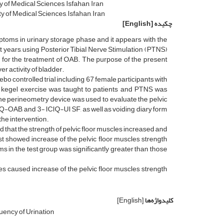
 of Medical Sciences, Isfahan, Iran
y of Medical Sciences, Isfahan, Iran
چکیده
[English]
ptoms in urinary storage phase and it appears with the
t years, using Posterior Tibial Nerve Stimulation (PTNS)
 for the treatment of OAB. The purpose of the present
r activity of bladder.
o controlled trial including 67 female participants with
, kegel exercise was taught to patients and PTNS was
The perineometry device was used to evaluate the pelvic
IQ-OAB, and 3- ICIQ-UI SF, as well as voiding diary form
the intervention.
d that the strength of pelvic floor muscles increased and
st showed increase of the pelvic floor muscles strength
s in the test group was significantly greater than those
es caused increase of the pelvic floor muscles strength
کلیدواژه‌ها
[English]
ency of Urination