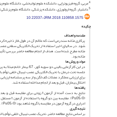
4
مربی، گروه فیزیوتراپی، دانشکده علوم توانبخشی، دانشگاه علوم پ
5
دانشیار، گروه ارولورژی، دانشکده پزشکی، دانشگاه علوم پزشکی اص
10.22037/JRM.2018.110858.1575
چکیده
مقدمه و اهداف
پرکاری مثانه سندرمی است که علائم آن در طول فاز ذخیره کردن 
شود. در سال­های اخیر استفاده از تحریک الکتریکی سطحی عصب
مثانه مطرح شده است. هدف از انجام مطالعه حاضر بررسی تأثیر 
مثانه بود.
مواد و روش ­ها
جلسه تحت درمان با تحریک الکتریکی عصب تیبیال خلفی توأم با 
اختلال بیماران، قبل و بعد از انجام مداخله استفاده شد.
یافته­ ها
نتایج به دست آمده از آزمون t زوجی 
(05/0≥P). مق
ادراری در گروه آزمون در مقایسه با گروه شاهد بود (05/0≥P).
نتیجه ­گیری
بر اساس نتایج مطالعه حاضر، تحریک عصب تیبیال خلفی توأم با 