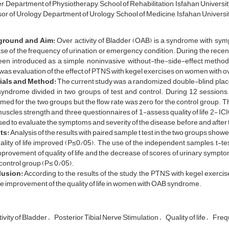
r, Department of Physiotherapy, School of Rehabilitation, Isfahan University
or of Urology, Department of Urology, School of Medicine, Isfahan Universit
ground and Aim:
Over activity of Bladder (OAB) is a syndrome with sym
se of the frequency of urination or emergency condition. During the recen
en introduced as a simple, noninvasive, without-the-side-effect method
was evaluation of the effect of PTNS with kegel exercises on women with ove
ials and Method:
The current study was a randomized, double-blind, placeb
yndrome divided in two groups of test and control. During 12 sessions
med for the two groups but the flow rate was zero for the control group. 
muscles strength and three questionnaires of 1-assess quality of life 2- IC
ed to evaluate the symptoms and severity of the disease, before and after 
ts:
Analysis of the results with paired sample t test in the two groups showe
ality of life improved (P≤0/05). The use of the independent samples t-te
provement of quality of life and the decrease of scores of urinary symptom
 control group (P≤ 0/05).
usion:
According to the results of the study, the PTNS with kegel exercis
e improvement of the quality of life in women with OAB syndrome.
ivity of Bladder
Posterior Tibial Nerve Stimulation
Quality of life
Frequ