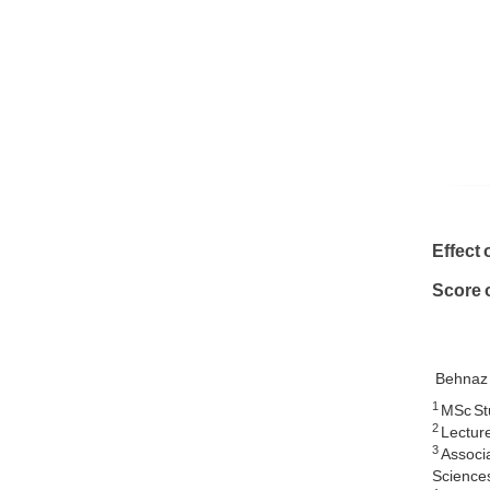
Effect 
Score o
Behnaz
1
MSc Stu
2
Lecture
3
Associa
Sciences