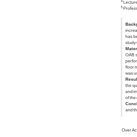
4
Lecture
5
Profess
Back
increa
has be
study 
Mater
OAB s
perfor
floor 
was us
Resul
the qu
and im
of the
Concl
and th
Over Act