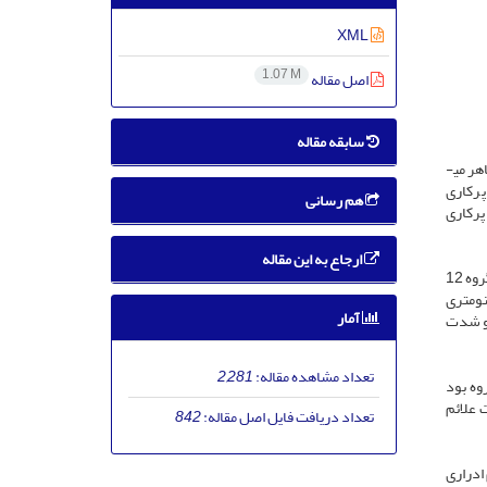
XML
1.07 M
اصل مقاله
سابقه مقاله
ر می­
پرکاری
هم رسانی
پرکاری
ارجاع به این مقاله
در این کارآزمایی بالینی دو سویه کور، 67 بیمار خانم مبتلا به پرکاری مثانه به صورت تصادفی در یکی از دو گروه آزمون یا شاهد قرار گرفتند. هر دو گروه 12
نومتری
آمار
م Voiding Diary برای ارزیابی علائم و شدت
تعداد مشاهده مقاله:
2,281
روه بود
رات علائم
تعداد دریافت فایل اصل مقاله:
842
ادراری