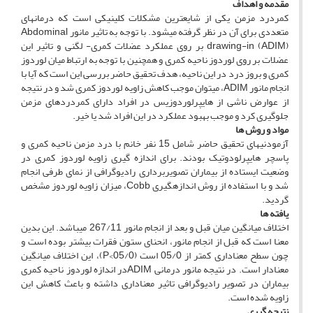
مقدمه و اهداف
کمردرد مزمن یکی از شایع­ترین مشکلات کلینیکی است که درمان­های
متعددی برای آن در نظر گرفته می­شود. با توجه به تاثیر مانور Abdominal
drawing-in (ADIM) بر روی عملکرد عضلات کمری- لگنی و تاثیر این
عضلات بر روی لوردوز ناحیه کمری و هم­چنین با توجه به ارتباط میان لوردوز
کمری و بروز درد در این ناحیه، هدف تحقیق حاضر بررسی این است که آیا با
انجام مانور ADIM، می­توان موجب کاهش زاویه لوردوز کمری شد و در نتیجه
از عوارض ناشی از هایپرلوردوزیس در افراد دارای کمردردهای مزمن
جلوگیری کرد و موجب بهبود عملکرد در این افراد شد یا خیر.
مواد و روش ­ها
آزمودنی­های تحقیق حاضر شامل 15 نفر خانم با درد مزمن ناحیه کمری و
پاسچر هایپرلودوتیک بودند. برای اندازه­ گیری زاویه لوردوز کمری در
وضعیت ایستاده از بیماران تصویربرداری رادیوگرافی از نمای طرفی انجام
شد و با استفاده از روش اندازه­گیری Cobb، میزان زاویه لوردوز مشخص
گردید.
یافته­ ها
اختلاف میانگین میان قبل و بعد از انجام مانور 267/11 می­باشد. این بدین
معنا است که قبل از انجام مانور، انحنای ستون فقرات بیشتر بوده است و
چون سطح معناداری کمتر از 05/0 است (05/0>P)، این اختلاف میانگین
معنادار است. در نتیجه مانور درمانی ADIMدر اندازه لوردوز ناحیه کمری
بیماران در تصویر رادیوگرافی تاثیر معناداری داشته و باعث کاهش این
زاویه شده است.
نتیجه ­گیری