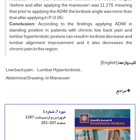
(before and after applying the maneuver) was 11.276, meaning
that prior to applying the ADIM, the lordosis angle was more than
that after applying it (P<0.05).
Conclusion:
According to the findings, applying ADIM in
standing position in patients with chronic low back pain and
lumbar hyperlordotic posture can result in lordosis decrease and
lumbar alignment improvement and it also decreases the
chronic pain in this region.
کلیدواژه‌ها
[English]
Low back pain
Lumbar Hyperlordosis
Abdominal Drawing-In Maneuver
مراجع
دوره 7، شماره 1
فروردین و اردیبهشت 1397
صفحه
201-207