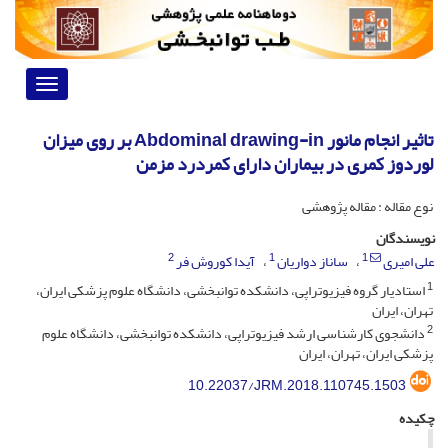
Toggle
vigation
تاثیر انجام مانور Abdominal drawing-in بر روی میزان
لوردوز کمری در بیماران دارای کمردرد مزمن
نوع مقاله : مقاله پژوهشی
نویسندگان
2
1
1
علی امیری
ساناز دواریان
آیدا کوروش فر
1
استادیار گروه فیزیوتراپی، دانشکده توانبخشی، دانشگاه علوم پزشکی ایران،
تهران، ایران
2
دانشجوی کارشناسی ارشد فیزیوتراپی، دانشکده توانبخشی، دانشگاه علوم
پزشکی ایران، تهران، ایران
10.22037/JRM.2018.110745.1503
چکیده