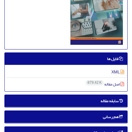
فایل ها
XML
879.42 K
اصل مقاله
سابقه مقاله
هم رسانی