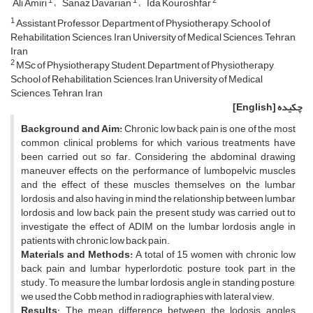
1
1
2
Ali Amiri
Sanaz Davarian
Ida Kouroshfar
1
Assistant Professor, Department of Physiotherapy, School of
Rehabilitation Sciences, Iran University of Medical Sciences, Tehran,
Iran
2
MSc of Physiotherapy Student, Department of Physiotherapy,
School of Rehabilitation Sciences, Iran University of Medical
Sciences, Tehran, Iran
چکیده
[English]
Background and Aim:
Chronic low back pain is one of the most
common clinical problems for which various treatments have
been carried out so far. Considering the abdominal drawing
maneuver effects on the performance of lumbopelvic muscles
and the effect of these muscles themselves on the lumbar
lordosis, and also having in mind the relationship between lumbar
lordosis and low back pain, the present study was carried out to
investigate the effect of ADIM on the lumbar lordosis angle in
patients with chronic low back pain.
Materials and Methods:
A total of 15 women with chronic low
back pain and lumbar hyperlordotic posture took part in the
study. To measure the lumbar lordosis angle in standing posture,
we used the Cobb method in radiographies with lateral view.
Results
: The mean difference between the lodosis angles