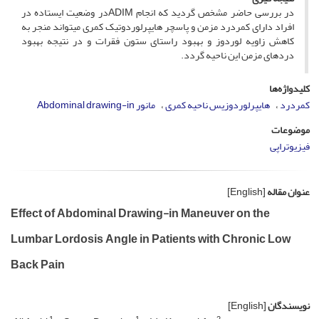
در بررسی حاضر مشخص گردید که انجام ADIMدر وضعیت ایستاده در
افراد دارای کمردرد مزمن و پاسچر هایپرلوردوتیک کمری می­تواند منجر به
کاهش زاویه لوردوز و بهبود راستای ستون فقرات و در نتیجه بهبود
دردهای مزمن این ناحیه گردد.
کلیدواژه‌ها
کمردرد
هایپرلوردوزیس ناحیه کمری
مانور Abdominal drawing-in
موضوعات
فیزیوتراپی
عنوان مقاله
[English]
Effect of Abdominal Drawing-in Maneuver on the
Lumbar Lordosis Angle in Patients with Chronic Low
Back Pain
نویسندگان
[English]