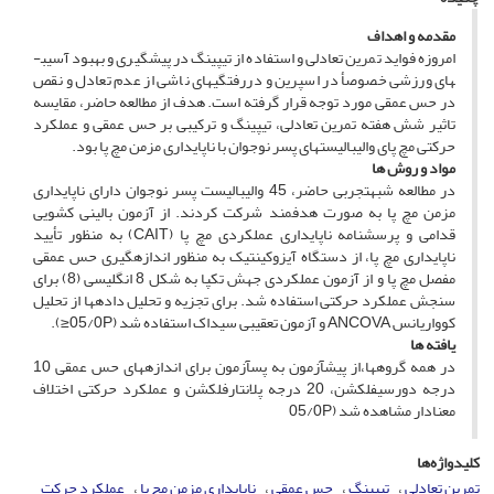
مقدمه و اهداف
امروزه فواید تمرین تعادلی و استفاده از تیپینگ در پیشگیری و بهبود آسیب­
های ورزشی خصوصأ در اسپرین و دررفتگی­های ناشی از عدم تعادل و نقص
در حس عمقی مورد توجه قرار گرفته است. هدف از مطالعه حاضر، مقایسه
تاثیر شش هفته تمرین تعادلی، تیپینگ و ترکیبی بر حس عمقی و عملکرد
حرکتی مچ پای والیبالیست­های پسر نوجوان با ناپایداری مزمن مچ پا بود.
مواد و روش ­ها
در مطالعه شبه­تجربی حاضر، 45 والیبالیست پسر نوجوان دارای ناپایداری
مزمن مچ پا به صورت هدفمند شرکت کردند. از آزمون بالینی کشویی
قدامی و پرسش­نامه ناپایداری عملکردی مچ پا (CAIT) به منظور تأیید
ناپایداری مچ پا، از دستگاه آیزوکینتیک به منظور اندازه­گیری حس عمقی
مفصل مچ پا و از آزمون عملکردی جهش تک­پا به شکل 8 انگلیسی (8) برای
سنجش عملکرد حرکتی استفاده شد. برای تجزیه و تحلیل داده­ها از تحلیل
کوواریانس ANCOVA و آزمون تعقیبی سیداک استفاده شد (05/0P≤).
یافته ­ها
در همه گروه­ها،از پیش­آزمون به پس­آزمون برای اندازه­های حس عمقی 10
درجه دورسی­فلکشن، 20 درجه پلانتارفلکشن و عملکرد حرکتی اختلاف
معنادار مشاهده شد (05/0P
کلیدواژه‌ها
تمرین تعادلی
تیپینگ
حس عمقی
ناپایداری مزمن مچ پا
عملکرد حرکت