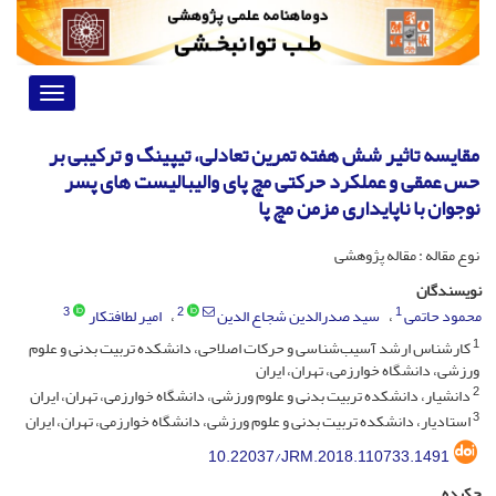
Toggle
vigation
مقایسه تاثیر شش هفته تمرین تعادلی، تیپینگ و ترکیبی بر
حس عمقی و عملکرد حرکتی مچ پای والیبالیست های پسر
نوجوان با ناپایداری مزمن مچ پا
نوع مقاله : مقاله پژوهشی
نویسندگان
3
2
1
محمود حاتمی
سید صدرالدین شجاع الدین
امیر لطافتکار
1
کارشناس ارشد آسیب‌شناسی و حرکات اصلاحی، دانشکده تربیت بدنی و علوم
ورزشی، دانشگاه خوارزمی، تهران، ایران
2
دانشیار، دانشکده تربیت بدنی و علوم ورزشی، دانشگاه خوارزمی، تهران، ایران
3
استادیار، دانشکده تربیت بدنی و علوم ورزشی، دانشگاه خوارزمی، تهران، ایران
10.22037/JRM.2018.110733.1491
چکیده