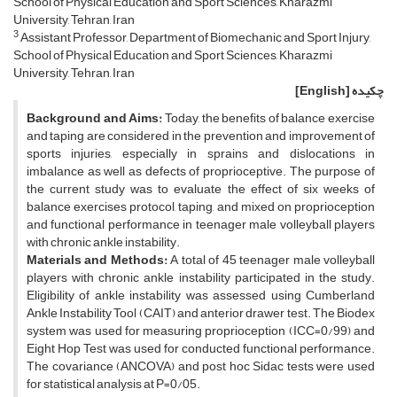
School of Physical Education and Sport Sciences, Kharazmi
University, Tehran, Iran
3
Assistant Professor, Department of Biomechanic and Sport Injury,
School of Physical Education and Sport Sciences, Kharazmi
University, Tehran, Iran
چکیده
[English]
Background and Aims:
Today, the benefits of balance exercise
and taping are considered in the prevention and improvement of
sports injuries, especially in sprains and dislocations in
imbalance as well as defects of proprioceptive. The purpose of
the current study was to evaluate the effect of six weeks of
balance exercises protocol, taping, and mixed on proprioception
and functional performance in teenager male volleyball players
with chronic ankle instability.
Materials and Methods:
A total of 45 teenager male volleyball
players with chronic ankle instability participated in the study.
Eligibility of ankle instability was assessed using Cumberland
Ankle Instability Tool (CAIT) and anterior drawer test. The Biodex
system was used for measuring proprioception (ICC=0/99) and
Eight Hop Test was used for conducted functional performance.
The covariance (ANCOVA) and post hoc Sidac tests were used
for statistical analysis at P=0/05.