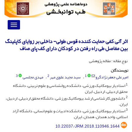
Toggle
vigation
اثر آنی کفی حمایت کننده قوس طولی- داخلی بر زوایای کاپلینگ
بین مفاصل طی راه رفتن در کودکان دارای کف پای صاف
نوع مقاله : مقاله پژوهشی
نویسندگان
3
2
1
امیرعلی جعفرنژادگرو
سید مجید علوی مهر
مهدی مجلسی
1
استادیار بیومکانیک ورزشی، دانشکده روانشناسی و علوم تربیتی، دانشگاه
محقق اردبیلی، اردبیل، ایران
2
دانشجوی کارشناسی ارشد بیومکانیک ورزشی، دانشگاه محقق اردبیلی، اردبیل،
ایران.
3
استادیار بیومکانیک ورزشی، دانشکده ادبیات و علوم انسانی، دانشگاه آزاد
اسلامی، واحد همدان، همدان، ایران.
10.22037/JRM.2018.110946.1644