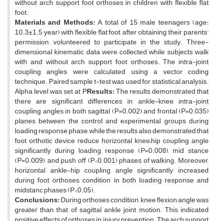
without arch support foot orthoses in children with flexible flat
foot.
Materials and Methods:
A total of 15 male teenagers (age:
10.3±1.5 year) with flexible flat foot, after obtaining their parents’
permission, volunteered to participate in the study. Three-
dimensional kinematic data were collected while subjects walk
with and without arch support foot orthoses. The intra-joint
coupling angles were calculated using a vector coding
technique. Paired sample t-test was used for statistical analysis.
Alpha level was set at P
Results:
The results demonstrated that
there are significant differences in ankle-knee intra-joint
coupling angles in both sagittal (P=0.002) and frontal (P=0.035)
planes between the control and experimental groups during
loading response phase, while the results also demonstrated that
foot orthotic device reduce horizontal knee–hip coupling angle
significantly during loading response (P=0.008), mid stance
(P=0.009), and push off (P<0.001) phases of walking. Moreover,
horizontal ankle-hip coupling angle significantly increased
during foot orthoses condition in both loading response and
midstanc phases (P<0.05).
Conclusions:
During orthoses condition, knee flexion angle was
greater than that of sagittal ankle joint motion. This indicated
positive effects of orthoses in injury prevention. The arch support