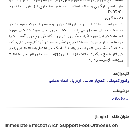
مفاصل مچ پا و ران در صفحه هوریزنتال در طی شرایط راه رفتن با ارتز در دو
فاز پاسخ بارگیری و میانه استقرار به طور معناداری افزایش پیدا نمود
(05/0>P).
نتیجه­ گیری
در شرایط استفاده از ارتز میزان فلکشن زانو بیشتر از حرکت موجود در
صفحه سجیتال مفصل مچ پا است که می­توان بیان نمود که کفی مورد
استفاده در این مورد اثرات مثبتی را در جهت کاهش نرخ بروز آسیب دارا
بوده است. ارتز مورد استفاده در پژوهش حاضر در کودکان پسر دارای کف
پای صاف بیشترین تغییرات در زوایای کاپلینگ بین مفصلی اندام تحتانی را در
طی فاز پاسخ بارگیری ایجاد نمود. با این وجود، اثبات این امر نیاز به انجام
پژوهش­های بیشتر دارد.
کلیدواژه‌ها
وکتور کدینگ
کف پای صاف
ارتز پا
اندام تحتانی
موضوعات
ارتز و پروتز
عنوان مقاله
[English]
Immediate Effect of Arch Support Foot Orthoses on