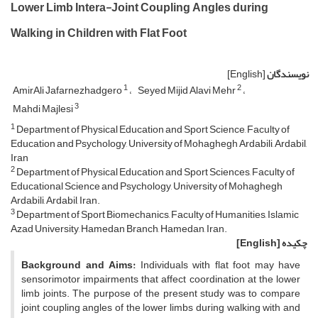
Lower Limb Intera-Joint Coupling Angles during
Walking in Children with Flat Foot
نویسندگان
[English]
1
2
AmirAli Jafarnezhadgero
Seyed Mijid Alavi Mehr
3
Mahdi Majlesi
1
Department of Physical Education and Sport Science, Faculty of
Education and Psychology, University of Mohaghegh Ardabili, Ardabil,
Iran
2
Department of Physical Education and Sport Sciences, Faculty of
Educational Science and Psychology, University of Mohaghegh
Ardabili, Ardabil, Iran.
3
Department of Sport Biomechanics, Faculty of Humanities, Islamic
Azad University, Hamedan Branch, Hamedan, Iran.
چکیده
[English]
Background and Aims:
Individuals with flat foot may have
sensorimotor impairments that affect coordination at the lower
limb joints. The purpose of the present study was to compare
joint coupling angles of the lower limbs during walking with and