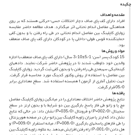
چکیده
مقدمه و اهداف
افراد دارای کف پای صاف دچار اختلالات حسی-حرکتی هستند که بر روی
هماهنگی مفاصل اندام تحتانی اثر می­گذارد. هدف مطالعه حاضر مقایسه
زوایای کاپلینگ بین مفاصل اندام تحتانی در طی راه رفتن با و بدون کفی
حمایت­کننده قوس طولی-داخلی پا در کودکان دارای کف پای صاف منعطف
بود.
مواد و روش ­ها
15 کودک پسر (سن: 5/1±3/10 سال) دارای کف پای صاف منعطف با اجازه
والدین خود داوطلب شدند تا در پژوهش حاضر شرکت نمایند. داده­های
کینماتیکی سه­بعدی طی راه رفتن با و بدون کفی ثبت گردید. زوایای کاپلینگ
بین مفاصل با استفاده از روش وکتور کدینگ مورد محاسبه قرار گرفت.
جهت تحلیل آماری از آزمون t همبسته استفاده شد. سطح معناداری برابر
05/0 قرار گرفت.
یافته­ ها
نتایج پژوهش حاضر اختلاف معناداری را در میانگین زوایای کاپلینگ مفاصل
مچ پا و زانو طی فاز پاسخ بارگیری بین دو شرایط با و بدون ارتز در سطح
سجیتال (002/0=P) و فرونتال (035/0=P) نشان داد؛ در حالی که نتایج
نشان داد که ارتز پا میزان زاویه کاپلینگ بین زانو-ران در صفحه هوریزنتال
را طی فازهای پاسخ­های بارگیری (008/0=P)، میانه استقرار (009/0=P) و
هل دادن (001/0>P) راه رفتن افزایش می­دهد. به علاوه، زاویه کاپلینگ بین