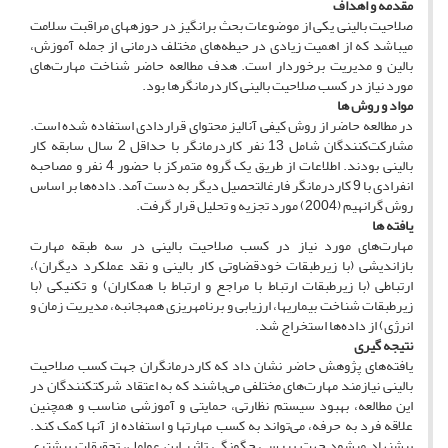
مقدمه و اهداف
صلاحیت بالینی یکی از موضوعات بحث برانگیز در حوزه­های مراقبت‌ سلامت
می­باشد که از اهمیت زیادی در حیطه‌های مختلف درمانی از جمله آموزش،
بالین و مدیریت برخوردار است. هدف مطالعه حاضر شناخت مهارت‌های
مورد نیاز در کسب صلاحیت بالینی کاردرمانگرها بود.
مواد و روش­ ها
در مطالعه حاضر از روش کیفی آنالیز محتوای قراردادی استفاده شده است.
مشار‌کت‌کنندگان شامل 13 نفر کاردرمانگر با حداقل 2 سال سابقه کار
بالینی بودند. اطلاعات از طریق یک گروه متمرکز با حضور 4 نفر و مصاحبه
انفرادی با 9 کاردرمانگر فارغ­التحصیل دیگر به دست آمد. داده‌ها بر اساس
روش گرانهیم (2004) مورد تجزیه و تحلیل قرار گرفت.
یافته­ ها
مهارت‌های مورد نیاز در کسب صلاحیت بالینی در سه طبقه مهارت
بازاندیشی (با زیرطبقات خودقضاوتی کار بالینی و نقد عملکرد دیگران)،
ارتباطی (با زیرطبقات ارتباط با مراجع و ارتباط با همکاران) و تکنیکی (با
زیرطبقات شناخت بیماری­ها، ارزیابی و برنامه­ریزی همه­جانبه، مدیریت زمان و
انرژی) از داده‌ها استخراج شد.
نتیجه­ گیری
یافته‌های پژوهش حاضر نشان داد که کاردرمانگران جهت کسب صلاحیت
بالینی نیازمند مهارت‌های مختلفی می‌باشند که به اعتقاد شرکت­کنندگان در
این مطالعه، بهبود سیستم نظارتی، حمایتی و آموزشی مناسب و همچنین
علاقه فرد به حرفه، می‌تواند به کسب مهارت­ها و استفاده از آنها کمک کند.
پیشنهاد می­شود جهت بررسی چگونگی تاثیر این عوامل، تحقیقات بیشتری