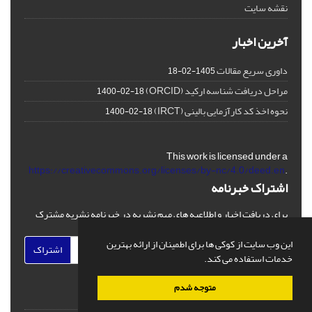
نقشه سایت
آخرین اخبار
داوری سریع مقالات
1405-02-18
مراحل دریافت شناسه ارکید (ORCID)
1400-02-18
نحوه اخذ کد کارآزمایی بالینی (IRCT)
1400-02-18
This work is licensed under a
https://creativecommons.org/licenses/by-nc/4.0/deed.en
.
اشتراک خبرنامه
برای دریافت اخبار و اطلاعیه های مهم نشریه در خبرنامه نشریه مشترک
شوید.
این وب سایت از کوکی ها برای اطمینان از ارائه بهترین
اشتراک
خدمات استفاده می کند.
متوجه شدم