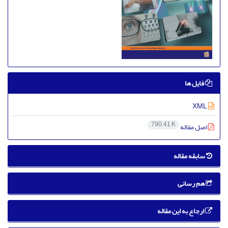
فایل ها
XML
790.41 K
اصل مقاله
سابقه مقاله
هم رسانی
ارجاع به این مقاله