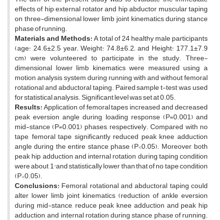
effects of hip external rotator and hip abductor muscular taping
on three-dimensional lower limb joint kinematics during stance
phase of running.
Materials and Methods:
A total of 24 healthy male participants
(age: 24.6±2.5 year; Weight: 74.8±6.2; and Height: 177.1±7.9
cm) were volunteered to participate in the study. Three-
dimensional lower limb kinematics were measured using a
motion analysis system during running with and without femoral
rotational and abductoral taping. Paired sample t-test was used
for statistical analysis. Significant level was set at 0.05.
Results:
Application of femoral tapes increased and decreased
peak eversion angle during loading response (P=0.001) and
mid-stance (P=0.001) phases, respectively. Compared with no
tape, femoral tape significantly reduced peak knee adduction
angle during the entire stance phase (P<0.05). Moreover, both
peak hip adduction and internal rotation during taping condition
were about 1° and statistically lower than that of no tape condition
(P<0.05).
Conclusions:
Femoral rotational and abductoral taping could
alter lower limb joint kinematics (reduction of ankle eversion
during mid-stance, reduce peak knee adduction and peak hip
adduction, and internal rotation during stance phase of running.