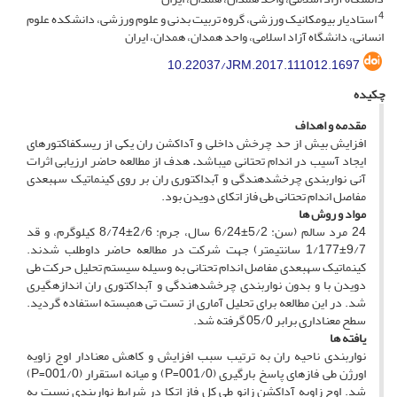
4
استادیار بیومکانیک ورزشی، گروه تربیت بدنی و علوم ورزشی، دانشکده علوم
انسانی، دانشگاه آزاد اسلامی، واحد همدان، همدان، ایران
10.22037/JRM.2017.111012.1697
چکیده
مقدمه و اهداف
افزایش بیش از حد چرخش داخلی و آداکشن ران یکی از ریسک­فاکتورهای
ایجاد آسیب در اندام تحتانی می­باشد
.
هدف از مطالعه حاضر ارزیابی اثرات
آنی نواربندی چرخش­دهندگی و آبداکتوری ران بر روی کینماتیک سه­بعدی
مفاصل اندام تحتانی طی فاز اتکای دویدن بود.
مواد و روش ­ها
24 مرد سالم (سن: 5/2±6/24 سال، جرم: 2/6±8/74 کیلوگرم، و قد
9/7±1/177 سانتی­متر) جهت شرکت در مطالعه حاضر داوطلب شدند.
کینماتیک سه­بعدی مفاصل اندام تحتانی به وسیله سیستم تحلیل حرکت طی
دویدن با و بدون نواربندی چرخش­دهندگی و آبداکتوری ران اندازه­گیری
شد. در این مطالعه برای تحلیل آماری از تست تی همبسته استفاده گردید.
سطح معناداری برابر 05/0 گرفته شد.
یافته ­ها
نواربندی ناحیه ران به ترتیب سبب افزایش و کاهش معنادار اوج زاویه
اورژن طی فازهای پاسخ بارگیری (001/0=P) و میانه استقرار (001/0=P)
شد. اوج زاویه آداکشن زانو طی کل فاز اتکا در شرایط نواربندی نسبت به