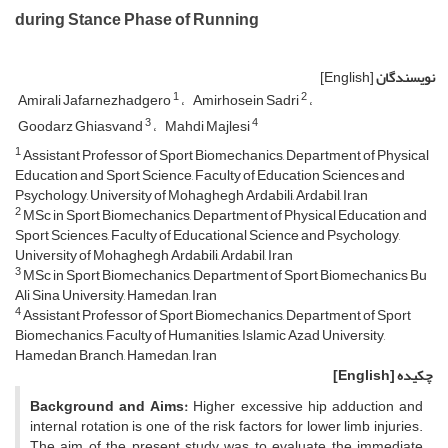
during Stance Phase of Running
نویسندگان
[English]
1
2
Amirali Jafarnezhadgero
Amirhosein Sadri
3
4
Goodarz Ghiasvand
Mahdi Majlesi
1
Assistant Professor of Sport Biomechanics, Department of Physical
Education and Sport Science, Faculty of Education Sciences and
Psychology, University of Mohaghegh Ardabili, Ardabil, Iran
2
MSc in Sport Biomechanics, Department of Physical Education and
Sport Sciences, Faculty of Educational Science and Psychology,
University of Mohaghegh Ardabili, Ardabil, Iran
3
MSc in Sport Biomechanics, Department of Sport Biomechanics Bu
Ali Sina University, Hamedan, Iran
4
Assistant Professor of Sport Biomechanics, Department of Sport
Biomechanics, Faculty of Humanities, Islamic Azad University,
Hamedan Branch, Hamedan, Iran
چکیده
[English]
Background and Aims:
Higher excessive hip adduction and
internal rotation is one of the risk factors for lower limb injuries.
The aim of the present study was to evaluate the immediate