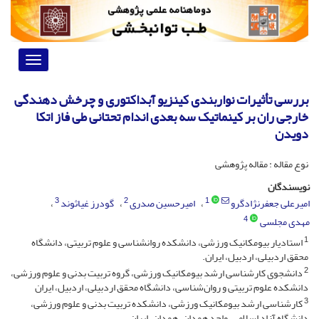
Toggle
vigation
بررسی تأثیرات نواربندی کینزیو آبداکتوری و چرخش دهندگی
خارجی ران بر کینماتیک سه بعدی اندام تحتانی طی فاز اتکا
دویدن
نوع مقاله : مقاله پژوهشی
نویسندگان
3
2
1
امیرعلی جعفرنژادگرو
امیرحسین صدری
گودرز غیاثوند
4
مهدی مجلسی
1
استادیار بیومکانیک ورزشی، دانشکده روانشناسی و علوم تربیتی، دانشگاه
محقق اردبیلی، اردبیل، ایران.
2
دانشجوی کارشناسی ارشد بیومکانیک ورزشی، گروه تربیت بدنی و علوم ورزشی،
دانشکده علوم تربیتی و روان‌شناسی، دانشگاه محقق اردبیلی، اردبیل، ایران
3
کارشناسی ارشد بیومکانیک ورزشی، دانشکده تربیت بدنی و علوم ورزشی،
دانشگاه آزاد اسلامی، واحد همدان، همدان، ایران