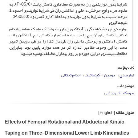
شرایط بدون نواربندی ران به صورت معناداری کاهش یافت (05/0>P). به
علاوه، هر دو اوج چرخش داخلی و آداکشن ران طی شرایط نواربندی (حدود 1
درجه) نسبت به شرایط بدون نواربندی به لحاظ آماری کمتر بود (05/0>P).
نتیجه­ گیری
نواربندی چرخش­دهندگی و آبداکتوری ران می­تواند کینماتیک مفاصل اندام
تحتانی (کاهش اورژن مچ پا طی میانه استقرار، کاهش اوج آداکشن زانو،
کاهش آداکشن و چرخش داخلی ران طی فاز اتکا) را در طی دویدن تغییر
دهد. با این وجود، مقادیر اندازه اثر در همه موارد پایین بود؛ بنابراین
مطالعات بیشتری در این حوزه و بر روی بیماران مختلف توصیه می­شود.
کلیدواژه‌ها
نواربندی
دویدن
کینماتیک
اندام تحتانی
موضوعات
بیومکانیک ورزشی
عنوان مقاله
[English]
Effects of Femoral Rotational and Abductoral Kinsio
Taping on Three-Dimensional Lower Limb Kinematics