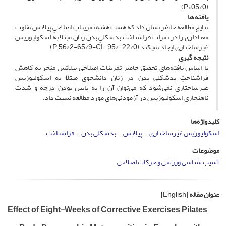
(05/0>P).
یافته­ ها
نتایج مطالعه حاضر نشان داد که هشت هفته تمریناتِ اصلاحیِ پیلاتس تفاوت
معناداری را در نمرات فراشناختِ بدشکلیِ بدن زنان مبتلا به اسکولیوزیس
غیرساختاری ایجاد نمی­کند (22/0=P ,56/2-65/9-CI= 95%).
نتیجه­ گیری
با اساس یافته‌های تحقیق حاضر تمریناتِ اصلاحیِ پیلاتس منجر به کاهش
فراشناختِ بدشکلیِ بدن در زنان دانشجوی مبتلا به اسکولیوزیس
غیرساختاری نمی‌شود که می‌توان آن را به پایین بودن درجه و شدت
ناهنجاری اسکولیوزیس در آزمودنی‌های مورد مطالعه نسبت داد.
کلیدواژه‌ها
اسکولیوزیس غیرساختاری
پیلاتس
بدشکلی بدن
فراشناخت
موضوعات
آسیب شناسی ورزشی و حرکات اصلاحی
عنوان مقاله
[English]
Effect of Eight-Weeks of Corrective Exercises Pilates