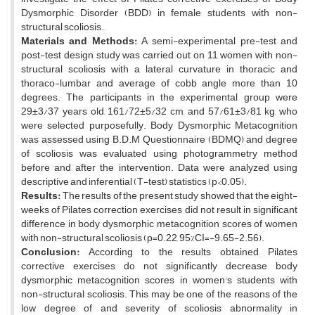
Dysmorphic Disorder (BDD) in female students with non-
structural scoliosis.
Materials and Methods:
A semi-experimental pre-test and
post-test design study was carried out on 11 women with non-
structural scoliosis with a lateral curvature in thoracic and
thoraco-lumbar and average of cobb angle more than 10
degrees. The participants in the experimental group were
29±3/37 years old, 161/72±5/32 cm, and 57/61±3/81 kg, who
were selected purposefully. Body Dysmorphic Metacognition
was assessed using B.D.M Questionnaire (BDMQ) and degree
of scoliosis was evaluated using photogrammetry method
before and after the intervention. Data were analyzed using
descriptive and inferential (T-test) statistics (p<0.05).
Results:
The results of the present study showed that the eight-
weeks of Pilates correction exercises did not result in significant
difference in body dysmorphic metacognition scores of women
with non-structural scoliosis (p=0.22, 95%CI=-9.65-2.56).
Conclusion:
According to the results obtained, Pilates
corrective exercises do not significantly decrease body
dysmorphic metacognition scores in women's students with
non-structural scoliosis. This may be one of the reasons of the
low degree of and severity of scoliosis abnormality in