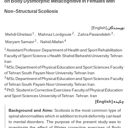
on Body Dysmorphic Metacognitive in Females with
Non-Structural Scoliosis
نویسندگان
[English]
1
2
3
Mehdi Gheitasi
Mahnaz Lordgouie
Zahra Pasandideh
2
4
Maryam Samavi
Nahid Allafan
1
Assistant Professor, Department of Health and Sport Rehabilitation,
Faculty of Sport Science & Health, Shahid Beheshti University, Tehran,
Iran
2
MSc, Department of Physical Education and Sport Sciences, Faculty
of Tehran South, Payam Noor University, Tehran, Iran
3
MSc, Department of Physical Education and Sport Sciences, Faculty
of Tehran South, Payam Noor University, Tehran, Iran.
4
PhD. Student in Corrective Exercises, Faculty of Physical Education
and Sport Sciences, University of Tehran. Tehran. Iran
چکیده
[English]
Background and Aims:
Scoliosis is the most common type of
spinal abnormalities, which, in addition to trunk deformity, can lead
to mental disorders. The purpose of the present study was to
investigate the effect of Pilates corrective exercises of Body