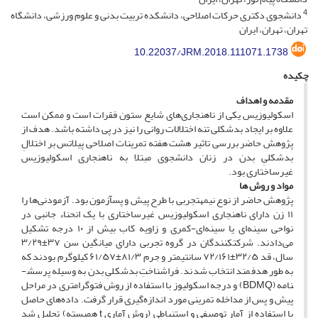
4
دانشجوی دکتری حرکات اصلاحی، دانشکده تربیت بدنی و علوم ورزشی، دانشگاه
تهران، تهران، ایران
10.22037/JRM.2018.111071.1738
چکیده
مقدمه و اهداف
اسکولیوزیس یکی از ناهنجاری‌های شایع ستون فقرات است و ممکن است
علاوه بر ایجاد بدشکلی تنه اختلالات روانی را نیز در پی داشته باشد. هدف از
پژوهش حاضر بررسی تاثیر هشت هفته تمرینات اصلاحی پیلاتس بر اختلالِ
بدشکلیِ بدن در زنان دانشجوی مبتلا به ناهنجاری اسکولیوزیس
غیرساختاری بود.
مواد و روش­ ها
پژوهش حاضر از نوع نیمه­تجربی با طرح پیش و پس­آزمون بود. آزمودنی‌ها را
۱۱ زن دارای ناهنجاری اسکولیوزیس غیرساختاری با یک انحناء جانبی در
نواحی سینه‌ای یا سینه‌ای-کمری و زاویه کاب بیش از ۱۰ درجه تشکیل
می‌دادند. شرکت­کنندگان در گروه تجربی دارای میانگین سن ۳۷±۳/۲۹
سال، قد ۳۲/۵±۷۲/۱۶۱ سانتی­متر و جرم ۸۱/۳±۶۱/۵۷ کیلوگرم بودند که
به طور هدفمند انتخاب شدند. فراشناختِ بدشکلیِ بدن به وسیله پرسش­
نامه (BDMQ) و درجه اسکولیوز با استفاده از روش فتوگرامتری در مراحل
پیش و پس از مداخله تمرینی مورد اندازه‌گیری قرار گرفت. داده‌های حاصل
با استفاده از آمار توصیفی و استنباطی (روش آماری t همبسته) تحلیل شد