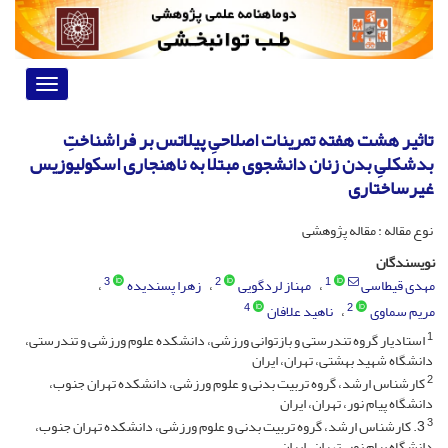
Toggle
vigation
تاثیر هشت هفته تمرینات اصلاحیِ پیلاتس بر فراشناختِ
بدشکلیِ بدن زنان دانشجوی مبتلا به ناهنجاری اسکولیوزیس
غیرساختاری
نوع مقاله : مقاله پژوهشی
نویسندگان
3
2
1
مهدی قیطاسی
مهناز لردگویی
زهرا پسندیده
4
2
مریم سماوی
ناهید علافان
1
استادیار گروه تندرستی و بازتوانی ورزشی، دانشکده علوم ورزشی و تندرستی،
دانشگاه شهید بهشتی، تهران، ایران
2
کارشناس ارشد، گروه تربیت بدنی و علوم ورزشی، دانشکده تهران جنوب،
دانشگاه پیام نور، تهران، ایران
3
3. کارشناس ارشد، گروه تربیت بدنی و علوم ورزشی، دانشکده تهران جنوب،
دانشگاه پیام نور، تهران، ایران