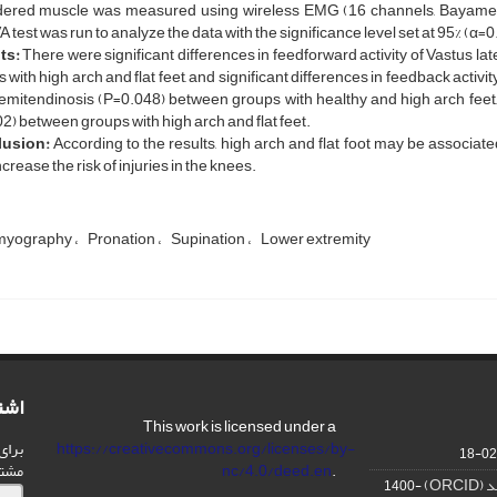
dered muscle was measured using wireless EMG (16 channels, Bayame
test was run to analyze the data with the significance level set at 95% (α=0
ts:
There were significant differences in feedforward activity of Vastus l
 with high arch and flat feet, and significant differences in feedback activ
emitendinosis (P=0.048) between groups with healthy and high arch feet
2) between groups with high arch and flat feet.
usion:
According to the results, high arch and flat foot may be associated
crease the risk of injuries in the knees.
omyography
Pronation
Supination
Lower extremity
اشت
This work is licensed under a
برای
https://creativecommons.org/licenses/by-
مشت
nc/4.0/deed.en
.
OR)
1400-