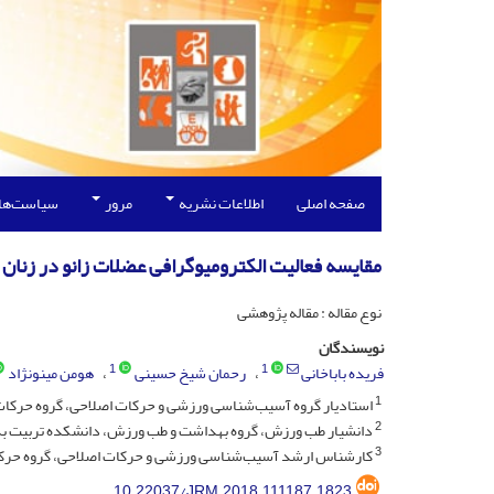
صفحه اصلی
اطلاعات نشریه
مرور
سیاست‌ها
مقایسه فعالیت الکترومیوگرافی عضلات زانو در زنان
نوع مقاله : مقاله پژوهشی
نویسندگان
1
1
فریده باباخانی
رحمان شیخ حسینی
هومن مینونژاد
1
استادیار گروه آسیب‌شناسی ورزشی و حرکات اصلاحی، گروه حرکات ا
2
دانشیار طب ورزش، گروه بهداشت و طب ورزش، دانشکده تربیت بدنی
3
کارشناس ارشد آسیب‌شناسی ورزشی و حرکات اصلاحی، گروه حرکات ا
10.22037/JRM.2018.111187.1823