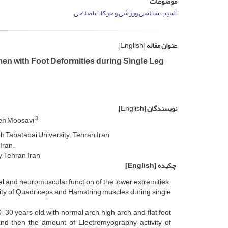
موضوعات
آسیب شناسی ورزشی و حرکات اصلاحی
عنوان مقاله
[English]
en with Foot Deformities during Single Leg
نویسندگان
[English]
3
eh Moosavi
h Tabatabai University. Tehran, Iran
Iran.
, Tehran, Iran
چکیده
[English]
and neuromuscular function of the lower extremities.
ity of Quadriceps and Hamstring muscles during single
-30 years old, with normal arch, high arch, and flat foot
nd then the amount of Electromyography activity of