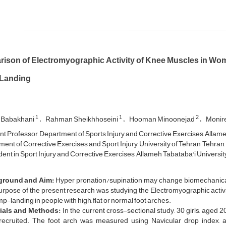
ison of Electromyographic Activity of Knee Muscles in Wom
Landing
1
1
2
 Babakhani
Rahman Sheikhhoseini
Hooman Minoonejad
Monir
nt Professor, Department of Sports Injury and Corrective Exercises, Allame
ent of Corrective Exercises and Sport Injury, University of Tehran, Tehran, 
ent in Sport Injury and Corrective Exercises, Allameh Tabataba'i University
ground and Aim:
Hyper pronation/supination may change biomechanical 
rpose of the present research was studying the Electromyographic activ
mp-landing in people with high, flat or normal foot arches.
ials and Methods:
In the current cross-sectional study, 30 girls, aged 20
recruited. The foot arch was measured using Navicular drop index, a