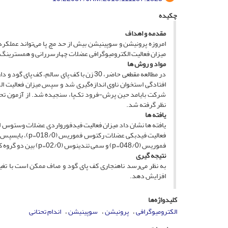
چکیده
مقدمه و اهداف
امروزه پرونیشن و سوپینیشن بیش‌ از حد مچ پا می‌تواند عملکر
میزان فعالیت الکترومیوگرافی عضلات چهارسررانی و همسترینگ حی
م
واد و روش ­ها
نظر گرفته شد.
یافته ­ها
فموریس (048/0₌p) و سمی تندینوس (02/0₌p) بین دو گروه کف ‌پای صاف و گود دارای اختلاف معناداری بود.
نتیجه ­گیری
به نظر می‌رسد ناهنجاری‌ کف پای گود و صاف ممکن است با تغیی
افزایش دهد.
کلیدواژه‌ها
الکترومیوگرافی
پرونیشن
سوپینیشن
اندام تحتانی