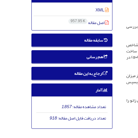
XML
957.95 K
اصل مقاله
 بررسی
سابقه مقاله
وس کف ‌پا توسط شاخص
وگرافی عضلات مورد نظر با استفاده از سیستم الکترومیوگرافی سطحی 16 کاناله ساخت
هم رسانی
شرکت بایامد حین پرش-فرود تک‌پا، سنجیده شد. از آزمون تحلیل واریانس یک­طرفه برای تحلیل داده­ها استفاده شد. سطح معناداری 95 درصد(05/0=α) در
ارجاع به این مقاله
ی صاف و گود و نیز میزان
ای سالم و گود و بایسپس
آمار
انو را
تعداد مشاهده مقاله:
1,857
تعداد دریافت فایل اصل مقاله:
918