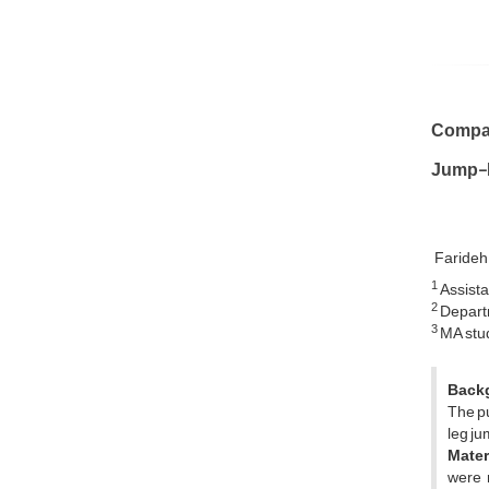
Compar
Jump-
Farideh
1
Assista
2
Departm
3
MA stud
Back
The pu
leg ju
Mater
were 