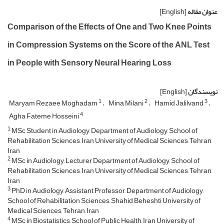
عنوان مقاله
[English]
Comparison of the Effects of One and Two Knee Points
in Compression Systems on the Score of the ANL Test
in People with Sensory Neural Hearing Loss
نویسندگان
[English]
1
2
3
Maryam Rezaee Moghadam
Mina Milani
Hamid Jalilvand
4
Agha Fateme Hosseini
1
MSc Student in Audiology, Department of Audiology, School of
Rehabilitation Sciences, Iran University of Medical Sciences, Tehran,
Iran
2
MSc in Audiology, Lecturer Department of Audiology, School of
Rehabilitation Sciences, Iran University of Medical Sciences, Tehran,
Iran
3
PhD in Audiology, Assistant Professor, Department of Audiology,
School of Rehabilitation Sciences, Shahid Beheshti University of
Medical Sciences, Tehran, Iran
4
MSc in Biostatistics, School of Public Health, Iran University of