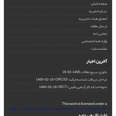
صفحه اصلی
درباره نشریه
اعضای هیات تحریریه
ارسال مقاله
تماس با ما
واژه نامه اختصاصی
نقشه سایت
آخرین اخبار
داوری سریع مقالات
1405-02-18
مراحل دریافت شناسه ارکید (ORCID)
1400-02-18
نحوه اخذ کد کارآزمایی بالینی (IRCT)
1400-02-18
This work is licensed under a
https://creativecommons.org/licenses/by-nc/4.0/deed.en
.
اشتراک خبرنامه