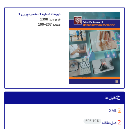
دوره 8، شماره 1 - شماره پیاپی 1
فروردین 1398
صفحه
199-207
فایل ها
XML
696.19 K
اصل مقاله