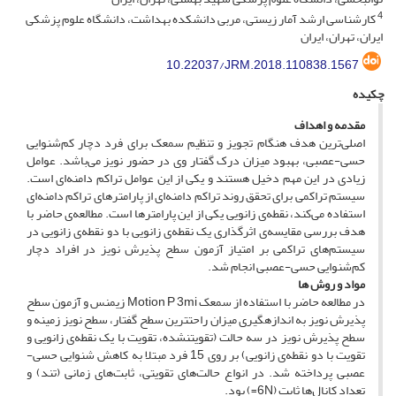
4
کارشناسی ارشد آمار زیستی، مربی دانشکده بهداشت، دانشگاه علوم پزشکی
ایران، تهران، ایران
10.22037/JRM.2018.110838.1567
چکیده
مقدمه و اهداف
اصلی‌ترین هدف هنگام تجویز و تنظیم سمعک برای فرد دچار کم‌شنوایی
حسی-عصبی، بهبود میزان درک گفتار وی در حضور نویز می‌باشد. عوامل
زیادی در این مهم دخیل هستند و یکی از این عوامل تراکم دامنه‌ای است.
سیستم تراکمی برای تحقق روند تراکم دامنه‌ای از پارامترهای تراکم دامنه‌ای
استفاده می‌کند، نقطه‌ی زانویی یکی از این پارامترها است. مطالعه‌ی حاضر با
هدف بررسی مقایسه‌ی اثر‌گذاری یک نقطه‌ی زانویی با دو نقطه‌ی زانویی در
سیستم‌های تراکمی بر امتیاز آزمون سطح پذیرش نویز در افراد دچار
کم‌شنوایی حسی‌-عصبی انجام شد.
م
واد و روش­ ها
در مطالعه حاضر با استفاده از سمعک Motion P 3mi زیمنس و آزمون سطح
پذیرش نویز به اندازه­گیری میزان راحت­ترین سطح گفتار، سطح نویز زمینه و
سطح پذیرش نویز در سه حالت (تقویت­نشده، تقویت با یک نقطه‌ی زانویی و
تقویت با دو نقطه‌ی زانویی) بر روی 15 فرد مبتلا به کاهش شنوایی حسی‌-
عصبی پرداخته شد. در انواع حالت‌های تقویتی، ثابت‌های زمانی (تند) و
تعداد کانال‌ها ثابت (6N=) بود.