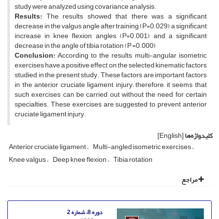
study were analyzed using covariance analysis.
Results:
The results showed that there was a significant
decrease in the valgus angle after training (P=0.029), a significant
increase in knee flexion angles (P=0.001), and a significant
decrease in the angle of tibia rotation (P =0.000)
Conclusion:
According to the results, multi-angular isometric
exercises have a positive effect on the selected kinematic factors
studied in the present study. These factors are important factors
in the anterior cruciate ligament injury; therefore, it seems that
such exercises can be carried out without the need for certain
specialties. These exercises are suggested to prevent anterior
cruciate ligament injury.
کلیدواژه‌ها
[English]
Anterior cruciate ligament
Multi-angled isometric exercises
Knee valgus
Deep knee flexion
Tibia rotation
مراجع
دوره 8، شماره 2