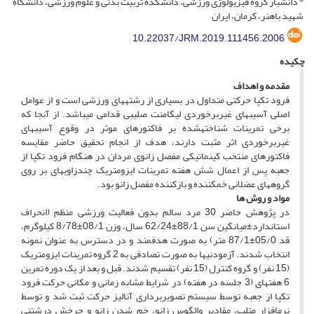
دانشیار گروه فیزیولوژی ورزشی، دانشکده تربیت بدنی و علوم ورزشی، دانشگاه
شهید باهنر، کرمان، ایران
10.22037/JRM.2019.111456.2006
چکیده
مقدمه و اهداف
فرود تک­پا حرکتی متداول در بسیاری از رشته­های ورزشی است و از عوامل
اصلی آسیب­های غیربرخوردی لیگامنت صلیبی قدامی می­باشد. از آنجا که
برخی تمرینات شناخته­شده بر فاکتورهای موثر در وقوع آسیب­های
غیربرخوردی اثر مثبت دارند، هدف از انجام تحقیق حاضر مقایسه
فاکتورهای منتخب کینماتیکی مفصل زانوی مردان در هنگام فرود تک­پا از
جعبه پس از اعمال شش هفته تمرینات ایزومتریک چندزاویه­ای بر روی
گروه­های عضلانی خم­کننده و بازکننده مفصل زانو بود.
م
واد و روش ­ها
در پژوهش حاضر 30 مرد سالم بدون فعالیت ورزشی منظم (انحراف
استاندارد±میانگین سن 88/1±62/24 سال، وزن 08/1±8/78 کیلوگرم،
قد 05/0±87/1 متر) به صورت هدفمند و در دسترس به عنوان نمونه
انتخاب شدند. آزمودنی­ها به صورت تصادفی به 2 گروه تمرینات ایزومتریک
(15 نفر) و گروه کنترل (15 نفر) تقسیم شدند. قبل و بعد از یک دوره تمرین
6 هفته­ای (3 جلسه در هفته) در شرایط مشابه زمانی و مکانی حرکت فرود
تک­پا از جعبه توسط سیستم تصویربرداری آنالیز حرکت ثبت شد و توسط
نرم­افزار متلب، مقادیر والگوس زانو، خم شدن زانو و چرخش درشت­نی