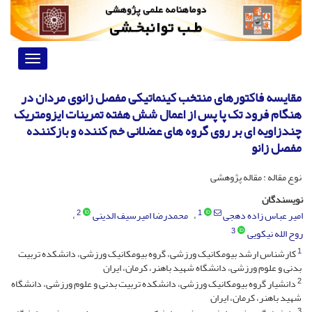
Toggle
vigation
مقایسه فاکتورهای منتخب کینماتیکی مفصل زانوی مردان در
هنگام فرود تک پا پس از اعمال شش هفته تمرینات ایزومتریک
چندزاویه ای بر روی گروه های عضلانی خم کننده و بازکننده
مفصل زانو
نوع مقاله : مقاله پژوهشی
نویسندگان
2
1
امیر عباس زاده دهجی
محمدرضا امیرسیف الدینی
3
روح الله نیکویی
1
کارشناس ارشد بیومکانیک ورزشی، گروه بیومکانیک ورزشی، دانشکده تربیت
بدنی و علوم ورزشی، دانشگاه شهید باهنر، کرمان، ایران
2
دانشیار گروه بیومکانیک ورزشی، دانشکده تربیت بدنی و علوم ورزشی، دانشگاه
شهید باهنر، کرمان، ایران
3