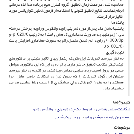
محاسبه شد. در مدت زمان تحقیق، گروه کنترل هیچ برنامه مداخله درمانی
انجام ندادند. نتایج تحقیق کنونی با استفاده از آزمون تحلیل کواریانس مورد
آنالیز قرار گرفت.
یافته ­ها
یافته­ها نشان داد پس از دوره تمرینی زاویه والگوس و زاویه چرخش درشت­
نی آزمودنی­ها به صورت معناداری کاهش یافت (به ترتیب 029/0 p=و
000/0p=) و زاویه خم شدن مفصل زانو به صورت معناداری افزایش یافت
(001/0=p).
نتیجه­ گیری
به نظر می­رسد تمرینات ایزومتریک چندزاویه­ای تاثیر مثبتی بر فاکتورهای
کینماتیکی منتخب تحقیق حاضر دارد. با توجه به این که این فاکتورها عوامل
مهمی در بروز آسیب رباط صلیبی قدامی می­باشند، در نتیجه به نظر می­رسد
می­توان این گونه تمرینات را که بدون نیاز به امکانات خاصی قابل اجرا
هستند را به عنوان تمریناتی برای پیشگیری از آسیب رباط صلیبی قدامی
پیشنهاد داد.
کلیدواژه‌ها
لیگامنت صلیبی قدامی
ایزومتریک چندزاویه­ای
والگوس زانو
عمیق­ترین زاویه خم شدن زانو
چرخش درشت­نی
موضوعات