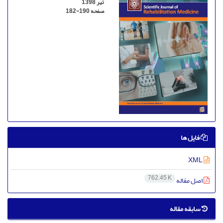
تیر 1398
صفحه
182-190
فایل ها
XML
762.45 K
اصل مقاله
سابقه مقاله