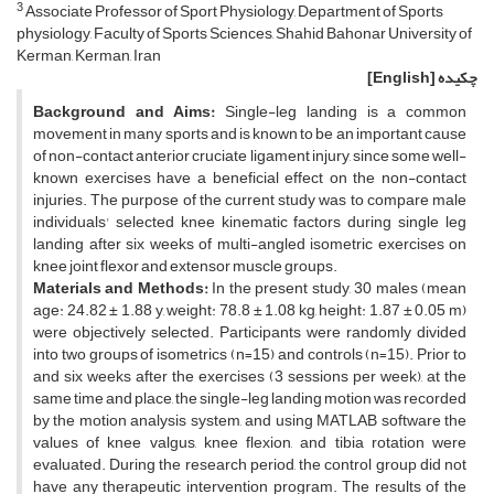
3
Associate Professor of Sport Physiology, Department of Sports
physiology, Faculty of Sports Sciences, Shahid Bahonar University of
Kerman, Kerman, Iran
چکیده
[English]
Background and Aims:
Single-leg landing is a common
movement in many sports and is known to be an important cause
of non-contact anterior cruciate ligament injury, since some well-
known exercises have a beneficial effect on the non-contact
injuries. The purpose of the current study was to compare male
individuals' selected knee kinematic factors during single leg
landing after six weeks of multi-angled isometric exercises on
knee joint flexor and extensor muscle groups.
Materials and Methods:
In the present study, 30 males (mean
age: 24.82 ± 1.88 y, weight: 78.8 ± 1.08 kg, height: 1.87 ± 0.05 m)
were objectively selected. Participants were randomly divided
into two groups of isometrics (n=15) and controls (n=15). Prior to
and six weeks after the exercises (3 sessions per week), at the
same time and place, the single-leg landing motion was recorded
by the motion analysis system, and using MATLAB software the
values ​​of knee valgus, knee flexion, and tibia rotation were
evaluated. During the research period, the control group did not
have any therapeutic intervention program. The results of the