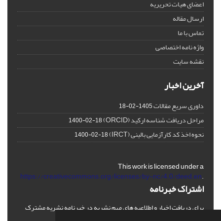
اعضای هیات تحریریه
ارسال مقاله
تماس با ما
واژه نامه اختصاصی
نقشه سایت
آخرین اخبار
داوری سریع مقالات
1405-02-18
مراحل دریافت شناسه ارکید (ORCID)
1400-02-18
نحوه اخذ کد کارآزمایی بالینی (IRCT)
1400-02-18
This work is licensed under a
https://creativecommons.org/licenses/by-nc/4.0/deed.en
.
اشتراک خبرنامه
برای دریافت اخبار و اطلاعیه های مهم نشریه در خبرنامه نشریه مشترک
شوید.