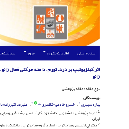
صفحه اصلی
اطلاعات نشریه
مرور
سیاست‌ها
اثر کینزیوتیپ بر درد، تورم، دامنه حرکتی فعال زانو
زانو
نوع مقاله : مقاله پژوهشی
نویسندگان
2
1
بهاره سپهری
خسرو خادمی-کلانتری
علیرضا اکبرزاده با
1
کمیته پژوهشی دانشجویی. دانشجوی کارشناسی ارشد فیزیوتراپی، 
ایران
2
دکترای تخصصی فیزیوتراپی، استاد گروه فیزیوتراپی، دانشکده علو