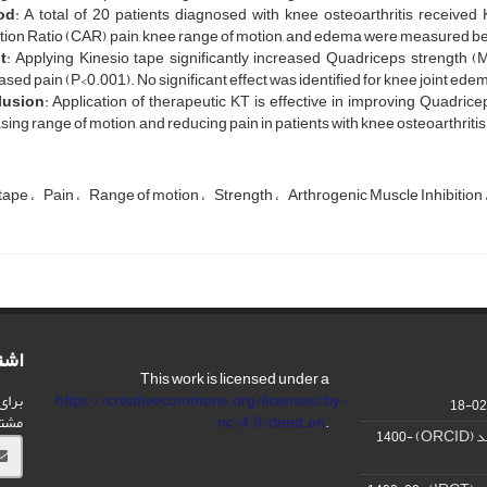
od
: A total of 20 patients diagnosed with knee osteoarthritis receive
tion Ratio (CAR), pain, knee range of motion, and edema were measured bef
t
: Applying Kinesio tape significantly increased Quadriceps strength (M
sed pain (P<0.001). No significant effect was identified for knee joint ede
lusion
: Application of therapeutic KT is effective in improving Quadrice
sing range of motion, and reducing pain in patients with knee osteoarthritis
 tape
Pain
Range of motion
Strength
Arthrogenic Muscle Inhibition
اشت
This work is licensed under a
برای
https://creativecommons.org/licenses/by-
مشت
nc/4.0/deed.en
.
OR)
1400-