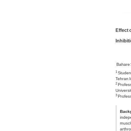
Effect 
Inhibit
Bahare 
1
Student
Tehran, 
2
Profess
Universit
3
Profess
Back
indepe
muscle
arthro