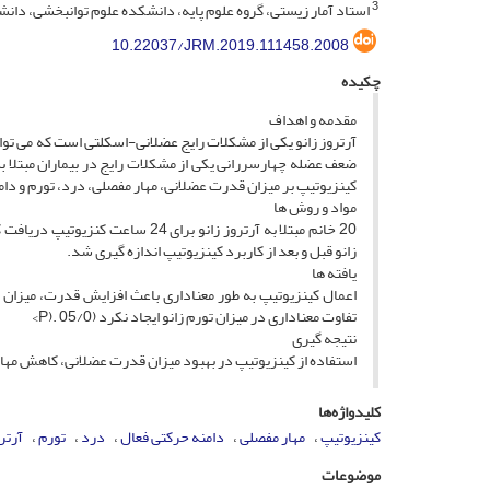
3
استاد آمار زیستی، گروه علوم پایه، دانشکده علوم توانبخشی، دانش
10.22037/JRM.2019.111458.2008
چکیده
مقدمه و اهداف
آرتروز زانو یکی از مشکلات رایج عضلانی-اسکلتی است که می تواند 
ضعف عضله چهارسررانی یکی از مشکلات رایج در بیماران مبتلا ب
کینزیوتیپ بر میزان قدرت عضلانی، مهار مفصلی، درد، تورم و دامنه
مواد و روش ها
20 خانم مبتلا به آرتروز زانو بر
زانو قبل و بعد از کاربرد کینزیوتیپ اندازه گیری شد.
یافته ها
تفاوت معناداری در میزان تورم زانو ایجاد نکرد (05/0 .(P>
نتیجه گیری
استفاده از کینزیوتیپ در بهبود میزان قدرت عضلانی، کاهش مهار مف
کلیدواژه‌ها
کینزیوتیپ
مهار مفصلی
دامنه حرکتی فعال
درد
تورم
آرترو
موضوعات