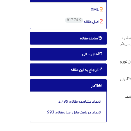
XML
917.74 K
اصل مقاله
نه شود.
سابقه مقاله
سی اثر
هم رسانی
زان تورم
ارجاع به این مقاله
اعمال کینزیوتیپ به طور معناداری باعث افزایش قدرت، میزان فعال سازی عضله چهارسررانی، دامنه حرکتی فعال زانو و کاهش درد گردید (001/0> (P، ولی
آمار
شد.
تعداد مشاهده مقاله:
1,798
تعداد دریافت فایل اصل مقاله:
993