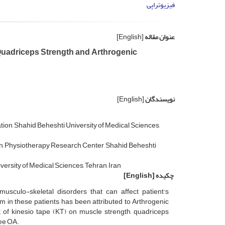
فیزیوتراپی
عنوان مقاله
[English]
, Quadriceps Strength and Arthrogenic
نویسندگان
[English]
ion, Shahid Beheshti University of Medical Sciences,
on, Physiotherapy Research Center, Shahid Beheshti
ersity of Medical Sciences, Tehran, Iran
چکیده
[English]
sculo-skeletal disorders that can affect patient's
 in these patients, has been attributed to Arthrogenic
t of kinesio tape (KT) on muscle strength, quadriceps
nee OA.