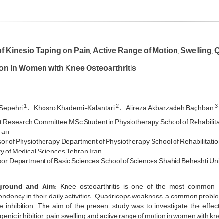
of Kinesio Taping on Pain, Active Range of Motion, Swelling
ion in Women with Knee Osteoarthritis
1
2
3
Sepehri
Khosro Khademi-Kalantari
Alireza Akbarzadeh Baghban
 Research Committee, MSc Student in Physiotherapy, School of Rehabilitat
Iran
or of Physiotherapy, Department of Physiotherapy, School of Rehabilitati
y of Medical Sciences, Tehran, Iran
or, Department of Basic Sciences, School of Sciences, Shahid Beheshti Univ
ground and Aim
: Knee osteoarthritis is one of the most common mu
ndency in their daily activities. Quadriceps weakness, a common problem
 inhibition. The aim of the present study was to investigate the effec
genic inhibition, pain, swelling, and active range of motion in women with k