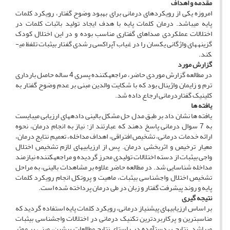
مقدمه و اهداف
امروزه یکی از رویکردهای درمانی برای بهبود وضوح گفتار، رویکرد کلمات
پایه می­باشد. درمان کلمات پایه با هدف ایجاد تولید باثبات کلمات در
اختلالات عملکردی صداهای گفتاری مناسب بوده و در این اختلال کودک
گزینه­های واژگانی یکسان را در غیاب آپراکسی رشدی گفتار بی­ثبات تلفظ می­
کند.
گزارش مورد
در مطالعه گزارش موردی حاضر، مراجعه­کننده پسری 4 ساله حاصل بارداری
ترم و زایمان واژینال بود که با شکایت والدین مبنی بر عدم وضوح گفتار به
کلینیک گفتاردرمانی ارجاع داده شد.
یافته­ ها
یافته­ ها نشان داد بر طبق مدل حل مشکل بالینی داده­های ارزیابی می­بایست
به 7 سوال درمانی پاسخ دهند که عبارتند از: نیاز به انجام درمان، نحوه
ارائه خدمات درمانی، تشخیص افتراقی، اهداف مداخله، تعمیم نتایج درمان،
معیار ترخیص و اثربخشی درمان. پس از ارزیابی­های لازم تشخیص اختلال
واجی بی­ثبات از دسته اختلالات تولیدی محرز گردیده و مراجعه­کننده نیازمند
مداخله شناسایی شد. در مطالعه حاضر علاوه بر مشاهدات بالینی، به مراحل
تشخیص اختلال واج­شناسی بی­ثبات، ماهیت و پروتکل انجام رویکرد کلمات
پایه و روند پیشرفت گفتار و زبان در طی درمان پرداخته شده است.
نتیجه­ گیری
بر اساس ارزیابی­های پیش­نیاز درمانی، رویکرد کلمات پایه استفاده گردید که
مناسب­ترین و پرکاربردترین تکنیک درمانی در اختلالات واج­شناسی بی­ثبات
می­باشد. نتایج به­دست­آمده در راستای نتایج مطالعات پیشین، مبنی بر موثر