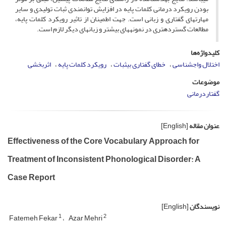
بودن رویکرد درمانی کلمات پایه در افزایش توانمندی ثبات تولیدی و سایر
مهارت­های گفتاری و زبانی است. جهت اطمینان از تاثیر رویکرد کلمات پایه،
مطالعات گسترده­تری در نمونه­های بیشتر و زبان­های دیگر لازم است.
کلیدواژه‌ها
اختلال واج­شناسی
خطای گفتاری بی­ثبات
رویکرد کلمات پایه
اثربخشی
موضوعات
گفتاردرمانی
عنوان مقاله
[English]
Effectiveness of the Core Vocabulary Approach for
Treatment of Inconsistent Phonological Disorder: A
Case Report
نویسندگان
[English]
1
2
Fatemeh Fekar
Azar Mehri