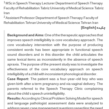
1
MSc in Speech Therapy, Lecturer, Department of Speech Therapy,
Faculty of Rehabilitation, Tabriz University of Medical Science, Tabriz,
Iran
2
Assistant Professor, Department of Speech Therapy, Faculty of
Rehabilitation, Tehran University of Medical Science, Tehran, Iran
چکیده
[English]
Background and Aims:
One of the therapeutic approaches that
improves speech intelligibility is core vocabulary approach. The
core vocabulary intervention with the purpose of producing
consistent words has been appropriate in functional speech
sound disorders and in this disorder, the child articulates the
same lexical items as inconsistently in the absence of speech
apraxia. The purpose of the present study was to investigate the
effectiveness of the core vocabulary approach on speech
intelligibility of a child with inconsistent phonological disorder.
Case Report:
The patient was a four-year-old boy who was
given birth after a term pregnancy and via vaginal delivery. The
parents referred to the Speech Therapy Clinic complaining
about the child’s speech unintelligibility.
Results:
According to Clinical Problem Solving Model for speech
and language pathologist, assessment data were analyzed to
address seven case management questions regarding the need