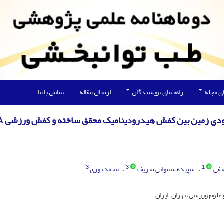
ی مجله
راهنمای نویسندگان
ارسال مقاله
تماس با ما
مودی زمین بین کفش هیدرودینامیک محقق ساخته و کفش ورزشی EVA
3
3
1
سفی
سپیده سمواتی شریف
محمد نوری
علوم ورزشی، تهران، ایران