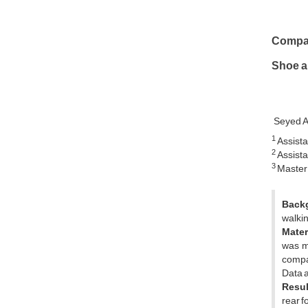
Compar
Shoe a
Seyed A
1
Assistan
2
Assistan
3
Master 
Back
walki
Mater
was m
compa
Data a
Resul
rear f