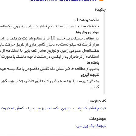
چکیده
مقدمه و اهداف
هدف تحقیق حاضر مقایسه توزیع فشار کف پایی و نیروی عکس­العمل
م
واد و روش ­ها
در مطالعه نیمه­تجربی حاضر 10 مرد سا
عکس­العمل عمودی زمین و توزیع فشار کف پایی با استفاده از س
استفاده از نرم­افزار پدار ایکس در هشت ناحیه مختلف پا صورت 
یافته ­ها
یافته­های مطالعه حاضر نشان داد کفش مخصوص با مکانیسم هیدر
نتیجه­ گیری
به نظر می‌رسد با توجه به یافته­های تحقیق حاضر، جذب ویسکوز م
کند.
کلیدواژه‌ها
توزیع فشار کف پایی
نیروی عکس­العمل زمین
پا
کفش هیدرودین
موضوعات
بیومکانیک ورزشی