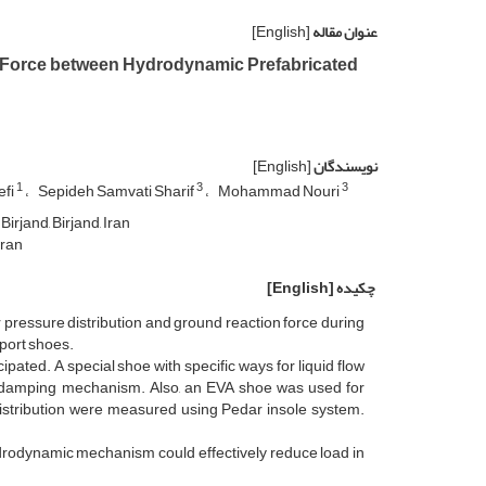
عنوان مقاله
[English]
n Force between Hydrodynamic Prefabricated
نویسندگان
[English]
1
3
3
fi
Sepideh Samvati Sharif
Mohammad Nouri
irjand, Birjand, Iran
Iran
چکیده
[English]
 pressure distribution and ground reaction force during
port shoes.
cipated. A special shoe with specific ways for liquid flow
m damping mechanism. Also, an EVA shoe was used for
istribution were measured using Pedar insole system.
ydrodynamic mechanism could effectively reduce load in