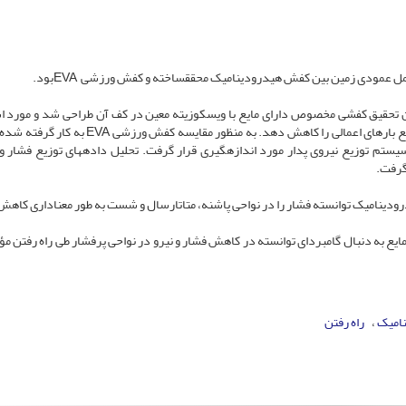
 عمودی زمین بین کفش هیدرودینامیک محقق­ساخته و کفش ورزشی EVAبود.
لم شرکت کردند. در این تحقیق کفشی مخصوص دارای مایع با ویسکوزیته معین در کف آن طراحی شد و مورد 
قرار گرفت که می­توانست به دنبال گام­برداری از طریق حرکت مایع بارهای اعمالی را کاهش دهد. به منظور مقای
یستم توزیع نیروی پدار مورد اندازه­گیری قرار گرفت. تحلیل داده­های توزیع فشار و ن
گرفت.
ودینامیک توانسته فشار را در نواحی پاشنه، متاتارسال و شست به طور معناداری کاهش
ایع به دنبال گام­بردای توانسته در کاهش فشار و نیرو در نواحی پرفشار طی راه رفتن مؤ
امیک
راه رفتن