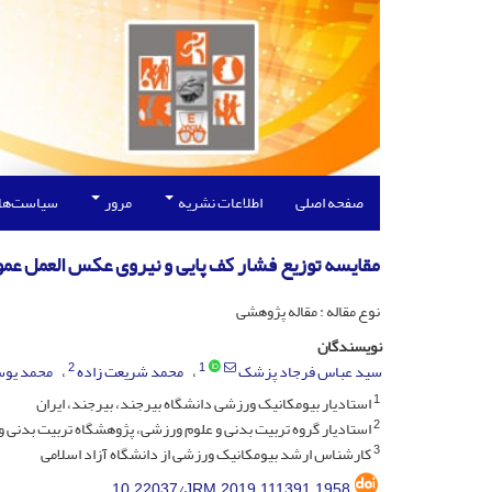
صفحه اصلی
اطلاعات نشریه
مرور
سیاست‌ها
مقایسه توزیع فشار کف پایی و نیروی عکس العمل ع
نوع مقاله : مقاله پژوهشی
نویسندگان
2
1
سید عباس فرجاد پزشک
محمد شریعت زاده
محمد یو
1
استادیار بیومکانیک ورزشی دانشگاه بیرجند، بیرجند، ایران
2
استادیار گروه تربیت بدنی و علوم ورزشی، پژوهشگاه تربیت بدنی و 
3
کارشناس ارشد بیومکانیک ورزشی از دانشگاه آزاد اسلامی
10.22037/JRM.2019.111391.1958