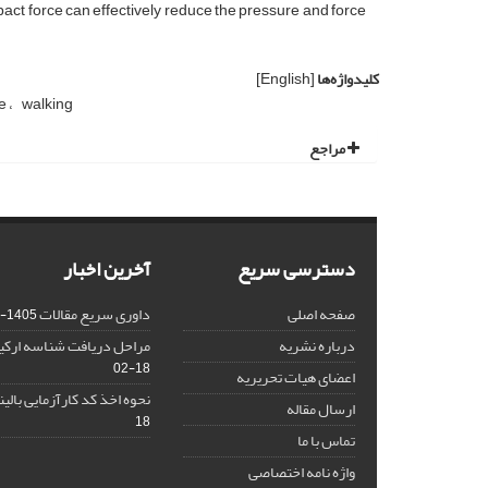
mpact force can effectively reduce the pressure and force
کلیدواژه‌ها
[English]
oe
walking
مراجع
دسترسی سریع
آخرین اخبار
صفحه اصلی
داوری سریع مقالات
1405-02-18
درباره نشریه
مراحل دریافت شناسه ارکید (CID
02-18
اعضای هیات تحریریه
نحوه اخذ کد کارآزمایی بالینی (CT
ارسال مقاله
18
تماس با ما
واژه نامه اختصاصی