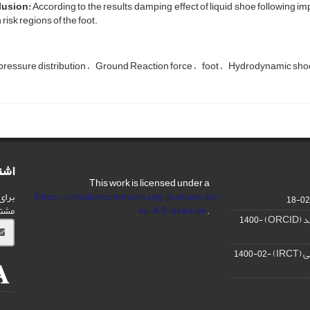
usion:
According to the results, damping effect of liquid shoe following i
 risk regions of the foot.
pressure distribution
Ground Reaction force
foot
Hydrodynamic sh
اشت
This work is licensed under a
برای
https://creativecommons.org/licenses/by-
مشت
nc/4.0/deed.en
.
OR)
1400-
IR)
1400-02-