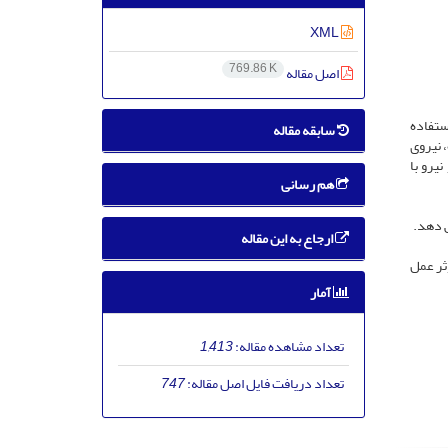
XML
769.86 K
اصل مقاله
استفاده
سابقه مقاله
سه کفش ورزشی EVA به کار گرفته شده، نیروی
یرو با
هم رسانی
 دهد.
ارجاع به این مقاله
ثر عمل
آمار
تعداد مشاهده مقاله:
1,413
تعداد دریافت فایل اصل مقاله:
747