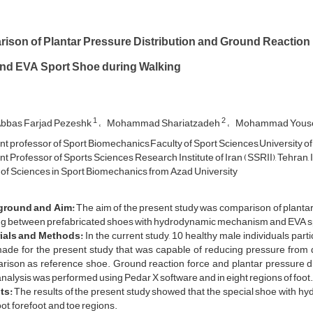
ison of Plantar Pressure Distribution and Ground Reactio
nd EVA Sport Shoe during Walking
1
2
bbas Farjad Pezeshk
Mohammad Shariatzadeh
Mohammad Youse
t professor of Sport Biomechanics,Faculty of Sport Sciences,University of B
t Professor of Sports Sciences Research Institute of Iran (SSRII), Tehran, 
of Sciences in Sport Biomechanics from Azad University
ground and Aim:
The aim of the present study was comparison of plantar
ng between prefabricated shoes with hydrodynamic mechanism and EVA s
ials and Methods:
In the current study, 10 healthy male individuals parti
ade for the present study that was capable of reducing pressure fro
rison as reference shoe. Ground reaction force and plantar pressure d
nalysis was performed using Pedar X software and in eight regions of foot.
ts:
The results of the present study showed that the special shoe with h
oot, forefoot, and toe regions.