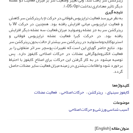
ریترکشن سر یافت شد، ولی تغییر وضعیت سر بر میزان فعالیت دو عضله
دیگر تاثیر معناداری نداشت (05/0p<).
نتیجه­ گیری
به نظر می‌رسد فعالیت تراپزیوس فوقانی در حرکت y با ریترکشن سر کاهش
و فعالیت تراپزیوس میانی افزایش یافته بود. همچنین در حرکت W با
ریترکشن سر به جز عضله رومبوئید میزان فعالیت سه عضله دیگر افزایش
یافته بود. در حرکت کبرا فعالیت عضله تراپزیوس فوقانی و
استرنوکلایدوماستوئید در ریترکشن سر بیشتر از حالت بدون ریترکشن سر
بود. نتایج حاضر گویای این است که تغییرات پوسچر سر اثر متفاوتی را بر
فعالیت الکترومایوگرافی عضلات در حرکات اصلاحی کایفوز دارد. پس
توصیه می­شود در به کار گرفتن این حرکات برای اصلاح کایفوز با احتیاط
برخورد شود و اطلاعات بیشتری در زمینه میزان فعالیت سایر عضلات حاصل
گردد.
کلیدواژه‌ها
کایفوز سینه­ای
ریترکشن
حرکات اصلاحی
فعالیت عضلات
موضوعات
آسیب شناسی ورزشی و حرکات اصلاحی
عنوان مقاله
[English]