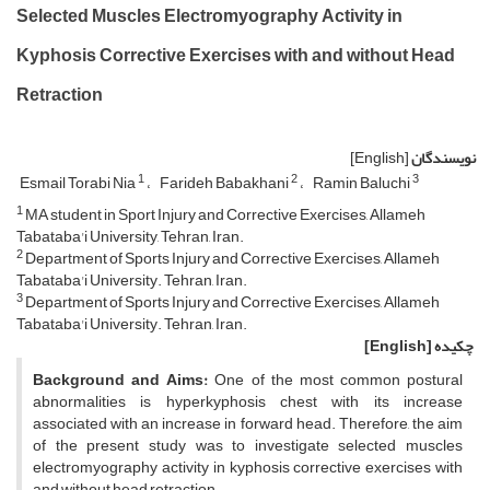
Selected Muscles Electromyography Activity in
Kyphosis Corrective Exercises with and without Head
Retraction
نویسندگان
[English]
1
2
3
Esmail Torabi Nia
Farideh Babakhani
Ramin Baluchi
1
MA student in Sport Injury and Corrective Exercises, Allameh
Tabataba'i University, Tehran, Iran.
2
Department of Sports Injury and Corrective Exercises, Allameh
Tabataba'i University. Tehran, Iran.
3
Department of Sports Injury and Corrective Exercises, Allameh
Tabataba'i University. Tehran, Iran.
چکیده
[English]
Background and Aims:
One of the most common postural
abnormalities is hyperkyphosis chest with its increase
associated with an increase in forward head. Therefore, the aim
of the present study was to investigate selected muscles
electromyography activity in kyphosis corrective exercises with
and without head retraction.