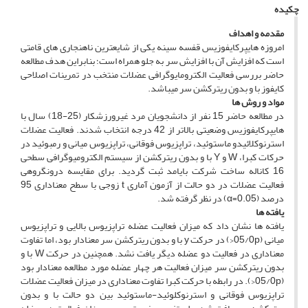
چکیده
مقدمه و اهداف
امروزه هایپرکایفوزیس قفسه سینه یکی از شایع­ترین ناهنجاری­ های قامتی
است که افزایش آن با افزایش سر به جلو همراه است؛ بنابراین هدف مطالعه
حاضر بررسی فعالیت الکترومایوگرافی عضلات منتخب در تمرینات اصلاحی
کایفوز با و بدون ریترکشن سر می­باشد.
م
واد و روش­ ها
در مطالعه حاضر 15 نفر از دانشجویان مرد غیرورزشکار (25-18) سال با
هایپرکایفوزیس وضعیتی بالاتر از 42 درجه انتخاب شدند. فعالیت عضلات
استرنوکلائیدو ماستوئید، تراپزیوس فوقانی، تراپزیوس میانی و رمبوئید در
حرکات کبرا، W و Y با و بدون ریترکشن از سیستم الکترومیوگرافی سطحی
16 کاناله ساخت شرکت بایامد ثبت گردید. برای مقایسه درون­گروهی
فعالیت عضلات در دو حالت از آزمون آماری t زوجی با سطح معناداری 95
درصد (0.05=α) در نظر گرفته شد.
یافته­ ها
یافته ها نشان داد که میزان فعالیت عضله تراپزیوس بالایی و تراپزیوس
میانی (05/0p<) در حرکت y با و بدون ریترکشن سر معنادار بود، اما تفاوت
معناداری در فعالیت دو عضله دیگر یافت نشد. همچنین در حرکت W با و
بدون ریترکشن سر میزان فعالیت هر چهار عضله مورد مطالعه معنادار بود
(05/0p<). در رابطه با حرکت کبرا تفاوت معناداری در میزان فعالیت عضلات
تراپزیوس فوقانی و استرنوکلوئید-ماستوئید بین دو حالت با و بدون