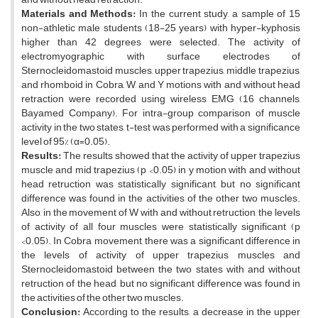
Materials and Methods:
In the current study, a sample of 15
non-athletic male students (18-25 years) with hyper-kyphosis
higher than 42 degrees were selected. The activity of
electromyographic with surface electrodes of
Sternocleidomastoid muscles, upper trapezius, middle trapezius,
and rhomboid in Cobra, W, and Y motions with and without head
retraction were recorded using wireless EMG (16 channels,
Bayamed Company). For intra-group comparison of muscle
activity in the two states, t-test was performed with a significance
level of 95% (α=0.05).
Results:
The results showed that the activity of upper trapezius
muscle and mid trapezius (p <0.05) in y motion with and without
head retruction was statistically significant, but no significant
difference was found in the activities of the other two muscles.
Also, in the movement of W with and without retruction, the levels
of activity of all four muscles were statistically significant (p
<0.05). In Cobra movement, there was a significant difference in
the levels of activity of upper trapezius muscles and
Sternocleidomastoid between the two states with and without
retruction of the head, but no significant difference was found in
the activities of the other two muscles.
Conclusion:
According to the results, a decrease in the upper