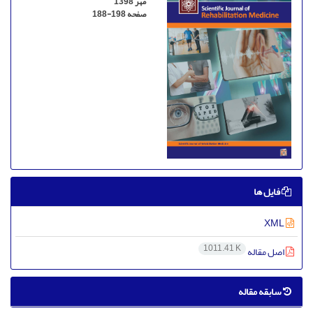
مهر 1398
صفحه
188-198
فایل ها
XML
1011.41 K
اصل مقاله
سابقه مقاله