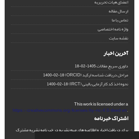
اعضای هیات تحریریه
ارسال مقاله
تماس با ما
واژه نامه اختصاصی
نقشه سایت
آخرین اخبار
داوری سریع مقالات
1405-02-18
مراحل دریافت شناسه ارکید (ORCID)
1400-02-18
نحوه اخذ کد کارآزمایی بالینی (IRCT)
1400-02-18
This work is licensed under a
https://creativecommons.org/licenses/by-nc/4.0/deed.en
.
اشتراک خبرنامه
برای دریافت اخبار و اطلاعیه های مهم نشریه در خبرنامه نشریه مشترک
شوید.