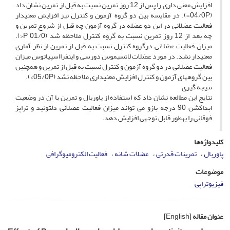
افزایش معنی داری را پس از 12 روز تمرین نسبت به قبل از تمرین نشان داد
(04/0P=). در مقایسه بین دو گروه آزمون و کنترل نیز افزایش معنی­دار
فعالیت عضلانی در این دو عضله در گروه آزمون چه قبل از شروع تمرین و
چه بعد از 12 روز تمرین نسبت به گروه کنترل ملاحظه شد (01/0 P<).
میزان فعالیت عضلانی درگروه کنترل نسبت به قبل از تمرین از نظر آماری
معنی­دار نشد. در مورد عضلات لاتسیموس دورسی و اینفرااسپیاتوس میزان
فعالیت عضلانی در دو گروه آزمون و کنترل نسبت به قبل از تمرین و همچنین
بین گروه­های آزمون و کنترل افزایش معنی­داری ملاحظه نشد (05/0P>).
نتیجه گیری
نتایج این مطالعه نشان داد که استفاده از پاوربال و تمرین با آن در وضعیت
ابداکشن 90 درجه بازو می تواند میزان فعالیت عضلانی دلتوئید و تراپز
فوقانی را به­طور قابل توجهی افزایش دهد.
کلیدواژه‌ها
پاوربال
تمرینات قدرتی
عضلات شانه
فعالیت الکترومیوگرافی
موضوعات
فیزیوتراپی
عنوان مقاله
[English]