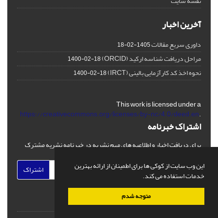
نقشه سایت
آخرین اخبار
داوری سریع مقالات
1405-02-18
مراحل دریافت شناسه ارکید (ORCID)
1400-02-18
نحوه اخذ کد کارآزمایی بالینی (IRCT)
1400-02-18
This work is licensed under a
https://creativecommons.org/licenses/by-nc/4.0/deed.en
.
اشتراک خبرنامه
برای دریافت اخبار و اطلاعیه های مهم نشریه در خبرنامه نشریه مشترک
شوید.
این وب سایت از کوکی ها برای اطمینان از ارائه بهترین
اشتراک
خدمات استفاده می کند.
متوجه شدم