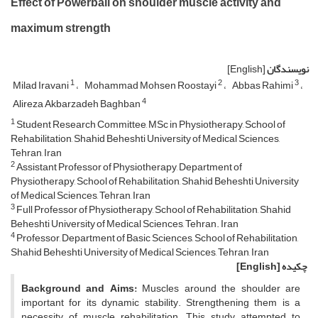
Effect of Powerball on shoulder muscle activity and
maximum strength
نویسندگان
[English]
1
2
3
Milad Iravani
Mohammad Mohsen Roostayi
Abbas Rahimi
4
Alireza Akbarzadeh Baghban
1
Student Research Committee, MSc in Physiotherapy, School of
Rehabilitation, Shahid Beheshti University of Medical Sciences,
Tehran, Iran
2
Assistant Professor of Physiotherapy, Department of
Physiotherapy, School of Rehabilitation, Shahid Beheshti University
of Medical Sciences, Tehran, Iran
3
Full Professor of Physiotherapy, School of Rehabilitation, Shahid
Beheshti University of Medical Sciences, Tehran. Iran
4
Professor, Department of Basic Sciences, School of Rehabilitation,
Shahid Beheshti University of Medical Sciences, Tehran, Iran
چکیده
[English]
Background and Aims:
Muscles around the shoulder are
important for its dynamic stability. Strengthening them is a
necessity of muscle rehabilitation. This study attempted to