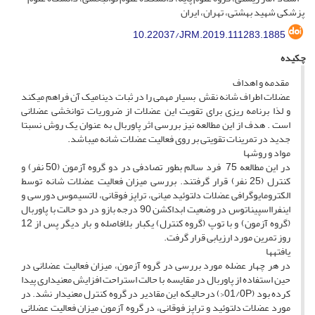
پزشکی شهید بهشتی، تهران، ایران
10.22037/JRM.2019.111283.1885
چکیده
مقدمه و اهداف
عضلات اطراف شانه نقش بسیار مهمی را در ثبات دینامیک آن فراهم می­کند
و لذا برنامه ریزی برای تقویت این عضلات از ضروریات توانخشی عضلانی
است . هدف از این مطالعه نیز بررسی اثر پاوربال به عنوان یک روش نسبتا
جدید در تمرینات تقویتی بر روی فعالیت عضلات شانه می­باشد.
مواد و روش­ها
در این مطالعه 75 فرد سالم بطور تصادفی در دو گروه آزمون (50 نفر) و
کنترل (25 نفر) قرار گرفتند. بررسی میزان فعالیت عضلات شانه توسط
الکترومایوگرافی عضلات دلتوئید میانی، تراپز فوقانی، لاتسیموس دورسی و
اینفرااسپیناتوس در وضعیت ابداکشن 90 درجه بازو در دو حالت با پاوربال
(گروه آزمون) و با توپ (گروه کنترل) یک­بار بلافاصله و بار دیگر پس از 12
روز تمرین مورد ارزیابی قرار گرفت.
یافته­ها
در هر چهار عضله مورد بررسی در گروه آزمون، میزان فعالیت عضلانی در
حین استفاده از پاوربال در مقایسه با حالت استراحت افزایش معنی­داری پیدا
کرده بود (01/0P<) درحالی­که این مقادیر در گروه کنترل معنی­دار نشد. در
مورد عضلات دلتوئید و تراپز فوقانی، در گروه آزمون میزان فعالیت عضلانی