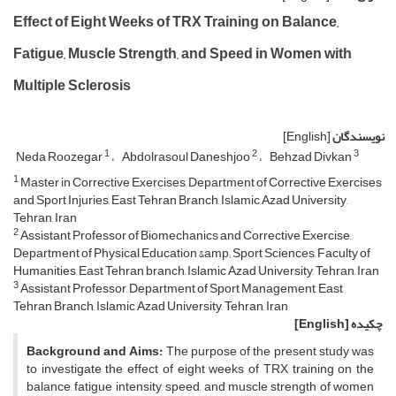
Effect of Eight Weeks of TRX Training on Balance,
Fatigue, Muscle Strength, and Speed in Women with
Multiple Sclerosis
نویسندگان
[English]
1
2
3
Neda Roozegar
Abdolrasoul Daneshjoo
Behzad Divkan
1
Master in Corrective Exercises, Department of Corrective Exercises
and Sport Injuries, East Tehran Branch, Islamic Azad University,
Tehran, Iran
2
Assistant Professor of Biomechanics and Corrective Exercise,
Department of Physical Education &amp; Sport Sciences, Faculty of
Humanities, East Tehran branch, Islamic Azad University, Tehran, Iran
3
Assistant Professor, Department of Sport Management, East
Tehran Branch, Islamic Azad University, Tehran, Iran
چکیده
[English]
Background and Aims:
The purpose of the present study was
to investigate the effect of eight weeks of TRX training on the
balance, fatigue intensity, speed, and muscle strength of women