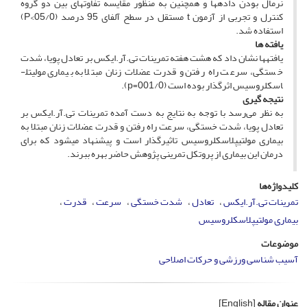
نرمال بودن داده­ها و همچنین به منظور مقایسه تفاوت­های بین دو گروه
کنترل و تجربی از آزمون t مستقل در سطح آلفای 95 درصد (05/0>P)
استفاده شد.
یافته­ ها
یافته­ها نشان داد که هشت هفته تمرینات تی.آر.ایکس بر تعادل پویا، شدت
خستگی، سرعت راه رفتن و قدرت عضلات زنان مبتلا به بیماری مولیتل­
اسکلروسیس اثرگذار بوده است (001/0=p).
نتیجه­ گیری
به نظر می‌رسد با توجه به نتایج به­ دست­ آمده تمرینات تی.آر.ایکس بر
تعادل پویا، شدت خستگی، سرعت راه رفتن و قدرت عضلات زنان مبتلا به
بیماری مولتیپل­اسکلروسیس تاثیرگذار است و پیشنهاد می­شود که برای
درمان این بیماری از پروتکل تمرینی پژوهش حاضر بهره ببرند.
کلیدواژه‌ها
تمرینات تی.آر.ایکس
تعادل
شدت خستگی
سرعت
قدرت
بیماری مولتیپل­اسکلروسیس
موضوعات
آسیب شناسی ورزشی و حرکات اصلاحی
عنوان مقاله
[English]