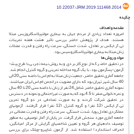
10.22037/JRM.2019.111468.2014
چکیده
مقدمه و اهداف
امروزه تعداد زیادی از مردم جهان به بیماری مولتیپل­اسکلروزیس مبتلا
هستند. هدف از پژوهش حاضر بررسی تاثیر هشت هفته تمرینات
تی.آر.ایکس بر تعادل، شدت خستگی، سرعت راه رفتن و قدرت عضلات
زنان مبتلا به بیماری مولتیپل­اسکلروسیس بود.
م
واد و روش­ ها
در تحقیق حاضر که از نوع کاربردی و به روش نیمه­ تجربی با طرح پیش­
آزمون-پس­آزمون بود، با یک گروه مداخله تمرینی و گروه کنترل انجام شد.
جامعه آماری تحقیق حاضر، جمعیت زنان مبتلا به ام.اس با دامنه سنی 20 الی
40 سال شهر تهران بود که دارای عضویت در انجمن ام.اس ایران می­باشند.
نمونه آماری تحقیق حاضر شامل 24 نفر از زنان با دامنه سنی 20 تا 40 سال
و نمره ناتوانی صفر تا 4.5 بود که به صورت غیراحتمالی و نمونه در دسترس
در تحقیق شرکت کردند و به صورت تصادفی در دو گروه تمرین
تی.آر.ایکس (12 نفر) و گروه کنترل (12 نفر) قرار گرفتند. آزمون­های
عملکردی تعادل پویا، شدت خستگی، سرعت راه رفتن و قدرت عضلانی در
جامعه آماری مورد سنجش قرار گرفت. در پایان از آمار توصیفی، به منظور
توصیف داده­های هر گروه و تعیین شاخص­های گرایش از مرکز (میانگین،
انحراف استاندارد) استفاده شد. از آزمون شاپیرو-ویلک برای بررسی