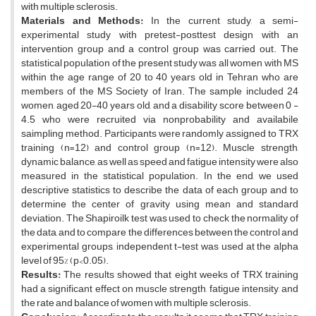
with multiple sclerosis.
Materials and Methods:
In the current study, a semi-
experimental study with pretest-posttest design with an
intervention group and a control group was carried out. The
statistical population of the present study was all women with MS
within the age range of 20 to 40 years old in Tehran who are
members of the MS Society of Iran. The sample included 24
women, aged 20-40 years old, and a disability score between 0 -
4.5 who were recruited via nonprobability and availabile
saimpling method. Participants were randomly assigned to TRX
training (n=12) and control group (n=12). Muscle strength,
dynamic balance, as well as speed and fatigue intensity were also
measured in the statistical population. In the end, we used
descriptive statistics to describe the data of each group and to
determine the center of gravity using mean and standard
deviation. The Shapiroilk test was used to check the normality of
the data, and to compare the differences between the control and
experimental groups, independent t-test was used at the alpha
level of 95% (p<0.05).
Results:
The results showed that eight weeks of TRX training
had a significant effect on muscle strength, fatigue intensity, and
the rate and balance of women with multiple sclerosis.