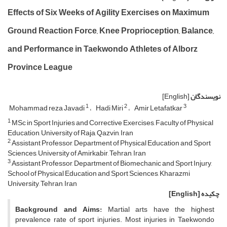
Effects of Six Weeks of Agility Exercises on Maximum
Ground Reaction Force, Knee Proprioception, Balance,
and Performance in Taekwondo Athletes of Alborz
Province League
نویسندگان
[English]
1
2
3
Mohammad reza Javadi
Hadi Miri
Amir Letafatkar
1
MSc in Sport Injuries and Corrective Exercises, Faculty of Physical
Education, University of Raja, Qazvin, Iran
2
Assistant Professor, Department of Physical Education and Sport
Sciences, University of Amirkabir, Tehran, Iran
3
Assistant Professor, Department of Biomechanic and Sport Injury,
School of Physical Education and Sport Sciences, Kharazmi
University, Tehran, Iran
چکیده
[English]
Background and Aims:
Martial arts have the highest
prevalence rate of sport injuries. Most injuries in Taekwondo