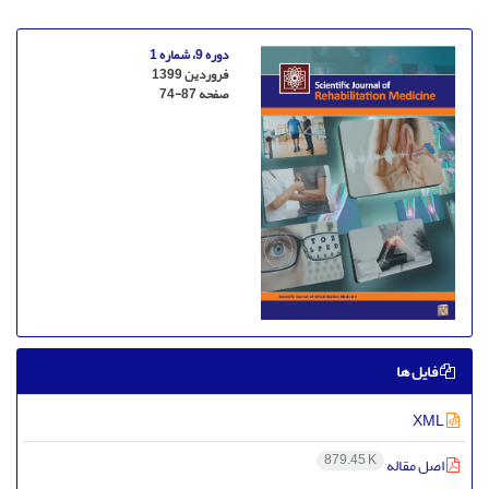
دوره 9، شماره 1
فروردین 1399
صفحه
74-87
فایل ها
XML
879.45 K
اصل مقاله