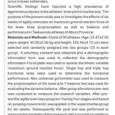
occur in lower extremities.
Scientific findings have reported a high prevalence of
ligamentous injuries in the athletes’ knee joint in martial arts. The
purpose of the present study was to investigate the effects of six
weeks of agility exercises on maximum ground reaction force of
the knee, knee proprioception, as well as balance and
performance in Taekwondo athletes of Alborz Province.
Materials and Methods:
A total of 30 athletes (Age: 13.47±2.63
years, weight: 45.92±5.56 kg, and height: 155.56±4.72 cm) were
selected and randomly assigned into two groups (15 in each
group). A voluntary consent was obtained and a demographic
information form was used to collected the demographic
information Force plate was used to assess the kinetic variable
(maximum ground reaction force). Single hop and triple hop
functional tests were used to determine the functional
performance. Also, universal goniometer was used to measure
the proprioception of the knee and Y balance test was used for
evaluating the dynamic balance. After group allocations, pre-test
was conducted to measure the research variables. After pre-
test, the agility exercises program (having four stages and based
on jumping movements) was applied in the experimental group
for six weeks. Subsequently, the post test was performed to
measure the variables of the research, with a procedure similar to