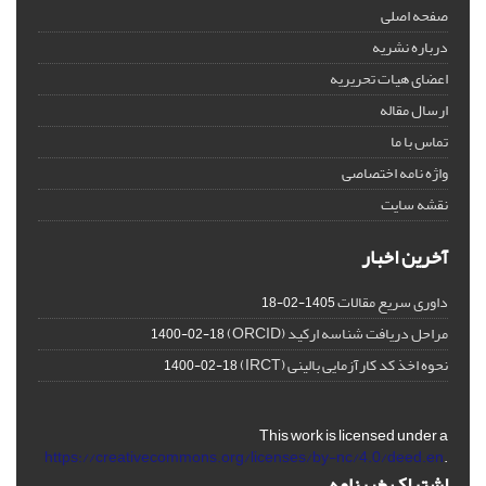
صفحه اصلی
درباره نشریه
اعضای هیات تحریریه
ارسال مقاله
تماس با ما
واژه نامه اختصاصی
نقشه سایت
آخرین اخبار
داوری سریع مقالات
1405-02-18
مراحل دریافت شناسه ارکید (ORCID)
1400-02-18
نحوه اخذ کد کارآزمایی بالینی (IRCT)
1400-02-18
This work is licensed under a
https://creativecommons.org/licenses/by-nc/4.0/deed.en
.
اشتراک خبرنامه