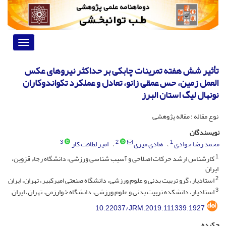
Toggle
vigation
تأثیر شش هفته تمرینات چابکی بر حداکثر نیروهای عکس
العمل زمین، حس عمقی زانو، تعادل و عملکرد تکواندوکاران
نونهال لیگ استان البرز
نوع مقاله : مقاله پژوهشی
نویسندگان
3
2
1
محمد رضا جوادی
هادی میری
امیر لطافت کار
1
کارشناس ارشد حرکات اصلاحی و آسیب شناسی ورزشی، دانشگاه رجاء قزوین،
ایران
2
استادیار، گرو تربیت بدنی و علوم ورزشی، دانشگاه صنعتی امیرکبیر، تهران، ایران
3
استادیار، دانشکده تربیت بدنی و علوم ورزشی، دانشگاه خوارزمی، تهران، ایران
10.22037/JRM.2019.111339.1927
چکیده