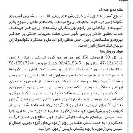
مقدمه و اهداف
شیوع آسیب­ های ورزشی در ورزش ­های رزمی بالا است. بیشترین آسیب­های
تکواندو نیز در ناحیه اندام تحتانی رخ می­دهد. یافته‌های علمی از شیوع بالای
آسیب‌های لیگامانی در زانوی ورزشکاران رشته‌های رزمی خبر می‌دهند.
هدف تحقیق حاضر بررسی تأثیر شش هفته تمرینات چابکی بر حداکثر
نیروهای عکس­العمل زمین، حس عمقی زانو، تعادل و عملکرد تکواندوکاران
نونهال لیگ استان البرز است.
مو
اد و روش ­ها
در کل 30 آزمودنی (15 نفر در هر دو گروه تمرینی و کنترل) (سن
63/2±47/13 سال، وزن 56/5±92/45 کیلوگرم و قد 72/4±56/155
سانتی­متر)، به‌صورت هدفمند انتخاب و به‌صورت تصادفی بین گروه‌ها
تقسیم شدند. از فرم رضایت‌نامه و جمع‌آوری اطلاعات فردی جهت بررسی
پیشینه آزمودنی‌ها و رضایت از شرکت در تحقیق، از فورس پلیت برای
ارزیابی حداکثر نیروهای عکس­العمل زمین در مفصل زانو، آزمون‌های
عملکردی جهش تک‌پا و جهش سه‌گانه تک‌پا برای سنجش عملکرد حرکتی،
گونیامتر یونیورسال جهت اندازه‌گیری حس عمقی مفصل زانو و آزمون
تعادلی Y برای ارزیابی تعادل پویای آزمودنی‌ها استفاده شد. پس از
گروه‌بندی، پیش‌آزمون جهت اندازه‌گیری متغیرهای مورد نظر تحقیق اجرا
شد. سپس، برنامه‌ی تمرینات چابکی (دارای چهار سطح و بر مبنای حرکات
عملکردی) به مدت شش هفته بر روی آزمودنی‌های گروه تجربی اعمال و
سپس پس‌آزمون، با رویه یکسان با پیش‌آزمون اجرا شد.