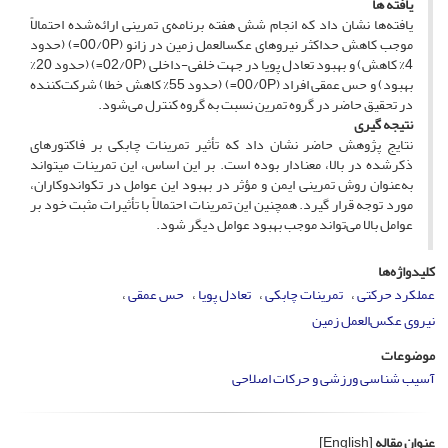
یافته ­ها
یافته‌ها نشان داد که انجام شش هفته برنامه‌ی تمرینی ارائه‌شده احتمالاً
موجب کاهش حداکثر نیروهای عکس­العمل زمین در زانو (00/0P=) (حدود
4% کاهش) و بهبود تعادل پویا در جهت خلفی-داخلی (02/0P=) (حدود 20%
بهبود) و حس عمقی افراد (00/0P=) (حدود 55% کاهش خطا) شرکت‌کننده
در تحقیق حاضر در گروه تمرین نسبت به گروه کنترل می‌شود.
نتیجه­ گیری
نتایج پژوهش حاضر نشان داد که تأثیر تمرینات چابکی بر فاکتورهای
ذکرشده در بالا، معنادار بوده است. بر این اساس، این تمرینات می­تواند
به‌عنوان روش تمرینی ایمن و مؤثر در بهبود این عوامل در تکواندوکاران،
مورد توجه قرار گیرد. همچنین این تمرینات احتمالاً با تأثیرات مثبت خود بر
عوامل بالا می‌تواند موجب بهبود عوامل دیگر شود.
کلیدواژه‌ها
عملکرد حرکتی
تمرینات چابکی
تعادل پویا
حس عمقی
نیروی عکس‌العمل زمین
موضوعات
آسیب شناسی ورزشی و حرکات اصلاحی
عنوان مقاله
[English]