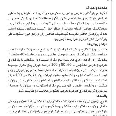
مقدمه و اهداف
الگوهای بارگذاری هرمی و هرمی معکوس در تمرینات مقاومتی به منظور
افزایش بار تمرین استفاده می­ شود. اگرچه مطالعات فیزیولوژیکی سعی در
مقایسه این دو الگو کرده­اند، با این حال تفاوت این دو الگوی بارگذاری بر
بیومکانیک مفاصل اندام تحتانی از منظر خطر آسیب مشخص نشده است.
هدف پژوهش حاضر مقایسه کینماتیک مفاصل ران و زانو حین اسکوات طی
بارگذاری­ های هرمی و هرمی معکوس بود.
مو
اد و روش ­ها
15 مرد ورزشکار پرورش اندام آماتور از شهر کرج به صورت داوطلبانه در
مطالعه حاضر شرکت کردند. آزمودنی­ ها طی سه روز با فاصله 48 ساعت از
یکدیگر، در آزمون­ های محاسبه پنج تکرار بیشینه و اسکوات با بارگذاری
هرمی و هرمی معکوس با 60، 80 و 100 درصد میزان پنج تکرار بیشینه
شرکت کردند. در حین انجام اسکوات داده ­های سه ­بعدی زوایای ران و زانو
توسط دستگاه تحلیل حرکت مایوموشن نوراکسون با فرکانس 100 هرتز
ثبت شد. میانگین حداکثر زاویه فکلشن، اداکشن و چرخش داخلی ران و
فلکشن و والگوس مفصل زانو طی پنج تکرار اسکوات در میزان بار همسان
در دو روش بارگذاری هرمی و هرمی معکوس محاسبه و مقایسه شد.
یافته­ ها
نتایج آزمون تی وابسته نشان داد حداکثر زاویه فلکشن، اداکشن و چرخش
داخلی ران، و حداکثر زاویه فلکشن و والگوس زانو در میزان بار همسان در
بارگذاری هرمی معکوس نسبت به بارگذاری هرمی افزایش معناداری دارد