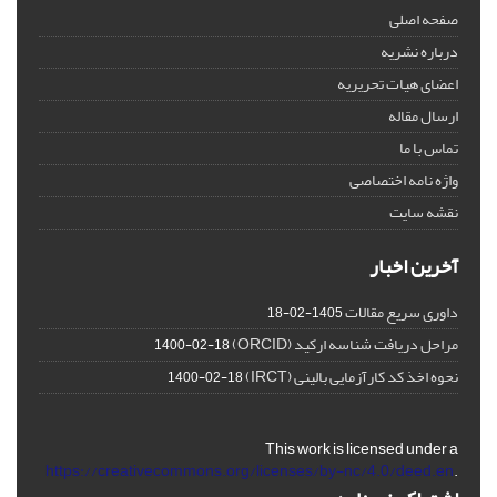
صفحه اصلی
درباره نشریه
اعضای هیات تحریریه
ارسال مقاله
تماس با ما
واژه نامه اختصاصی
نقشه سایت
آخرین اخبار
داوری سریع مقالات
1405-02-18
مراحل دریافت شناسه ارکید (ORCID)
1400-02-18
نحوه اخذ کد کارآزمایی بالینی (IRCT)
1400-02-18
This work is licensed under a
https://creativecommons.org/licenses/by-nc/4.0/deed.en
.