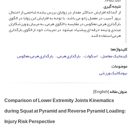
(0.05≥P).
نتیجه­ گیری
از آنجا که افزایش حداکثر مقدار در زوایای بررس ی­شده شاخصی از احتمال
بروز آسیب در مفصل زانو می­ باشد، با توجه به افزایش این زوایا در الگوی
بارگذاری هرمی معکوس در مقایسه با الگوی هرمی، به مربیان و ورزشکاران
مبتدی و نیمه ­حرفه ­ای پیشنهاد می­شود در تمرینات خود از الگوی بارگذاری
هرمی استفاده کنند.
کلیدواژه‌ها
کینماتیک مفاصل
اسکوات
بارگذاری هرمی
بارگذاری هرمی معکوس
موضوعات
بیومکانیک ورزشی
عنوان مقاله
[English]
Comparison of Lower Extremity Joints Kinematics
during Squat at Pyramid and Reverse Pyramid Loading:
Injury Risk Perspective