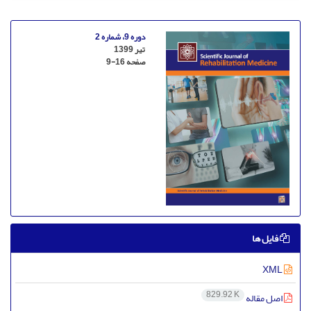
دوره 9، شماره 2
تیر 1399
صفحه
9-16
فایل ها
XML
829.92 K
اصل مقاله