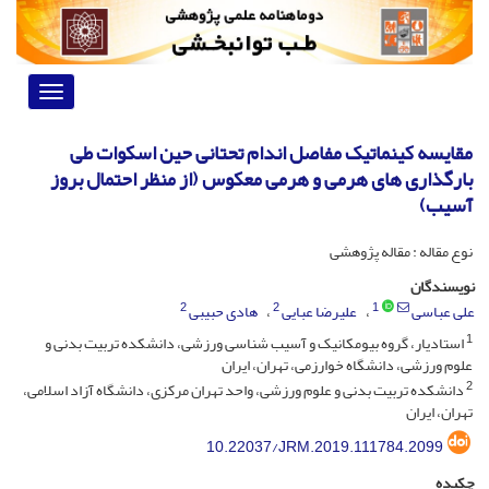
Toggle
vigation
مقایسه کینماتیک مفاصل اندام تحتانی حین اسکوات طی
بارگذاری ‏های هرمی و هرمی معکوس (از منظر احتمال بروز
آسیب)
نوع مقاله : مقاله پژوهشی
نویسندگان
2
2
1
علی عباسی
علیرضا عبایی
هادی حبیبی
1
استادیار، گروه بیومکانیک و آسیب شناسی ورزشی، دانشکده تربیت بدنی و
علوم ورزشی، دانشگاه خوارزمی، تهران، ایران
2
دانشکده تربیت بدنی و علوم ورزشی، واحد تهران مرکزی، دانشگاه آزاد اسلامی،
تهران، ایران
10.22037/JRM.2019.111784.2099
چکیده