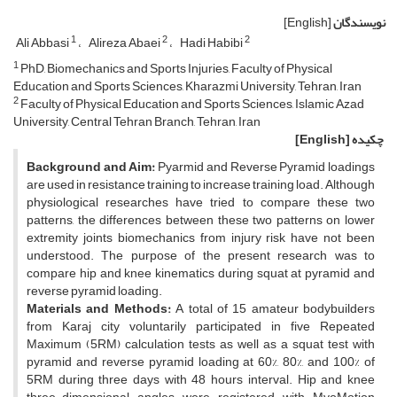
نویسندگان
[English]
1
2
2
Ali Abbasi
Alireza Abaei
Hadi Habibi
1
PhD, Biomechanics and Sports Injuries, Faculty of Physical
Education and Sports Sciences, Kharazmi University, Tehran, Iran
2
Faculty of Physical Education and Sports Sciences, Islamic Azad
University, Central Tehran Branch, Tehran, Iran
چکیده
[English]
Background and Aim:
Pyarmid and Reverse Pyramid loadings
are used in resistance training to increase training load. Although
physiological researches have tried to compare these two
patterns, the differences between these two patterns on lower
extremity joints biomechanics from injury risk have not been
understood. The purpose of the present research was to
compare hip and knee kinematics during squat at pyramid and
reverse pyramid loading.
Materials and Methods:
A total of 15 amateur bodybuilders
from Karaj city voluntarily participated in five Repeated
Maximum (5RM) calculation tests as well as a squat test with
pyramid and reverse pyramid loading at 60%, 80%, and 100% of
5RM during three days with 48 hours interval. Hip and knee