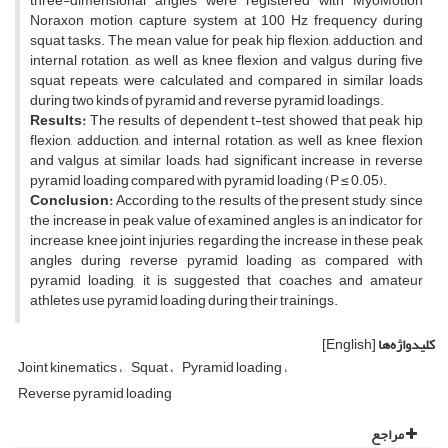
three-dimensional angles were registered with MyoMotion
Noraxon motion capture system at 100 Hz frequency during
squat tasks. The mean value for peak hip flexion, adduction, and
internal rotation, as well as knee flexion and valgus during five
squat repeats, were calculated and compared in similar loads
during two kinds of pyramid and reverse pyramid loadings.
Results:
The results of dependent t-test showed that peak hip
flexion, adduction, and internal rotation, as well as knee flexion
and valgus at similar loads, had significant increase in reverse
pyramid loading compared with pyramid loading (P ≤ 0.05).
Conclusion:
According to the results of the present study, since
the increase in peak value of examined angles is an indicator for
increase knee joint injuries, regarding the increase in these peak
angles during reverse pyramid loading as compared with
pyramid loading, it is suggested that coaches and amateur
athletes use pyramid loading during their trainings.
کلیدواژه‌ها
[English]
Joint kinematics
Squat
Pyramid loading
Reverse pyramid loading
مراجع