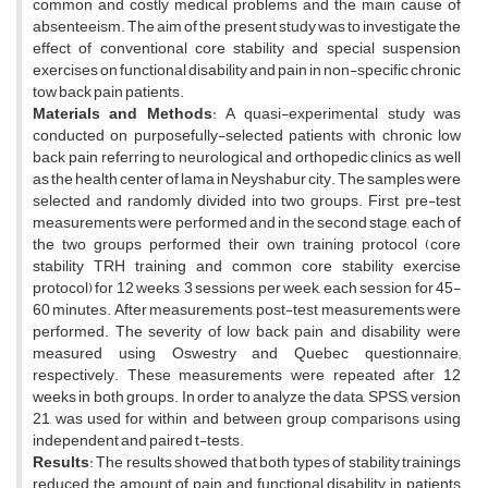
common and costly medical problems and the main cause of
absenteeism. The aim of the present study was to investigate the
effect of conventional core stability and special suspension
exercises on functional disability and pain in non-specific chronic
tow back pain patients.
Materials and Methods
: A quasi-experimental study was
conducted on purposefully-selected patients with chronic low
back pain referring to neurological and orthopedic clinics as well
as the health center of lama in Neyshabur city. The samples were
selected and randomly divided into two groups. First, pre-test
measurements were performed and in the second stage, each of
the two groups performed their own training protocol (core
stability TRH training and common core stability exercise
protocol) for 12 weeks, 3 sessions per week, each session for 45-
60 minutes. After measurements, post-test measurements were
performed. The severity of low back pain and disability were
measured using Oswestry and Quebec questionnaire;
respectively. These measurements were repeated after 12
weeks in both groups. In order to analyze the data, SPSS, version
21, was used for within and between group comparisons using
independent and paired t-tests.
Results
: The results showed that both types of stability trainings
reduced the amount of pain and functional disability in patients