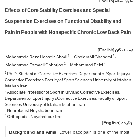
عنوان مقاله
[English]
Effects of Core Stability Exercises and Special
Suspension Exercises on Functional Disability and
Pain in People with Nonspecific Chronic Low Back Pain
نویسندگان
[English]
1
2
Mohammda Reza Hossein Abadi
GholamAli Ghasemi
3
4
Mohammad Esmaeil Goharjoo
Mohammad Feizi
1
Ph.D. Student of Corrective Exercises, Department of Sport Injury &
Corrective Exercises, Faculty of Sport Sciences, University of Isfahan,
Isfahan, Iran
2
Associate Professor of Sport Injury and Corrective Exercises,
Department of Sport Injury & Corrective Exercises, Faculty of Sport
Sciences, University of Isfahan, Isfahan, Iran
3
Neurologist, Neyshabour, Iran.
4
Orthopedist, Neyshabour, Iran.
چکیده
[English]
Background and Aims
: Lower back pain is one of the most