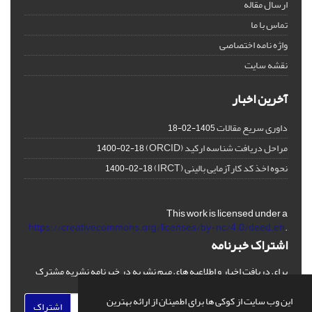
ارسال مقاله
تماس با ما
واژه نامه اختصاصی
نقشه سایت
آخرین اخبار
داوری سریع مقالات
1405-02-18
مراحل دریافت شناسه ارکید (ORCID)
1400-02-18
نحوه اخذ کد کارآزمایی بالینی (IRCT)
1400-02-18
This work is licensed under a
https://creativecommons.org/licenses/by-nc/4.0/deed.en
.
اشتراک خبرنامه
برای دریافت اخبار و اطلاعیه های مهم نشریه در خبرنامه نشریه مشترک
شوید.
این وب سایت از کوکی ها برای اطمینان از ارائه بهترین
اشتراک