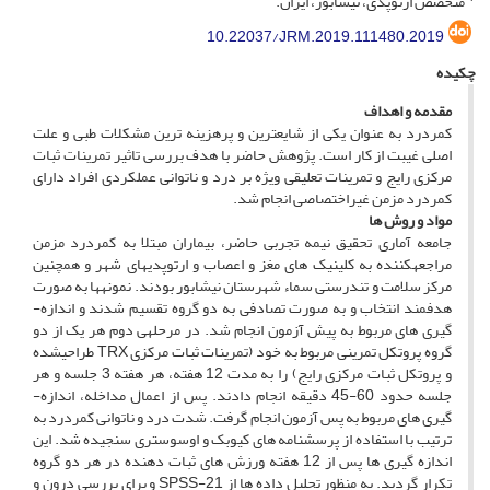
متخصص ارتوپدی، نیشابور، ایران.
10.22037/JRM.2019.111480.2019
چکیده
مقدمه و اهداف
کمردرد به عنوان یکی از شایع­ترین و پرهزینه ­ترین مشکلات طبی و علت
اصلی غیبت از کار است. پژوهش حاضر با هدف بررسی تاثیر تمرینات ثبات
مرکزی رایج و تمرینات تعلیقی ویژه بر درد و ناتوانی عملکردی افراد دارای
کمردرد مزمن غیراختصاصی انجام شد.
مواد و روش ­ها
جامعه آماری تحقیق نیمه ­تجربی حاضر، بیماران مبتلا به کمردرد مزمن
مراجعه­کننده به کلینیک ­های مغز و اعصاب و ارتوپدی­های شهر و همچنین
مرکز سلامت و تندرستی سماء شهرستان نیشابور بودند. نمونه­ها به صورت
هدفمند انتخاب و به صورت تصادفی به دو گروه تقسیم شدند و اندازه­
گیری­ های مربوط به پیش­ آزمون انجام شد. در مرحله­ی دوم هر یک از دو
گروه پروتکل تمرینی مربوط به خود (تمرینات ثبات مرکزی TRX طراحی­شده
و پروتکل ثبات مرکزی رایج) را به مدت 12 هفته، هر هفته 3 جلسه و هر
جلسه حدود 60-45 دقیقه انجام دادند. پس از اعمال مداخله، اندازه­
گیری ­های مربوط به پس ­آزمون انجام گرفت. شدت درد و ناتوانی کمردرد به
ترتیب با استفاده از پرسشنامه­ های کیوبک و اوسوستری سنجیده شد. این
اندازه ­گیری­ ها پس از 12 هفته ورزش­ های ثبات ­دهنده در هر دو گروه
تکرار گردید. به منظور تحلیل داده­ ها از SPSS-21 و برای بررسی درون و