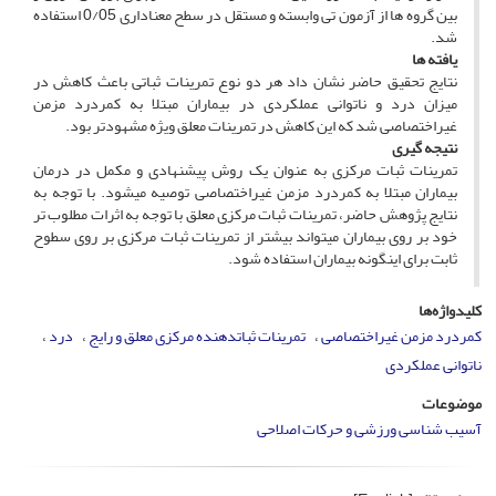
بین گروه ­ها از آزمون تی وابسته و مستقل در سطح معناداری 0/05 استفاده
شد.
یافته ­ها
نتایج تحقیق حاضر نشان داد هر دو نوع تمرینات ثباتی باعث کاهش در
میزان درد و ناتوانی عملکردی در بیماران مبتلا به کمردرد مزمن
غیراختصاصی شد که این کاهش در تمرینات معلق ویژه مشهودتر بود.
نتیجه­ گیری
تمرینات ثبات مرکزی به عنوان یک روش پیشنهادی و مکمل در درمان
بیماران مبتلا به کمردرد مزمن غیراختصاصی توصیه می­شود. با توجه به
نتایج پژوهش حاضر، تمرینات ثبات مرکزی معلق با توجه به اثرات مطلوب ­تر
خود بر روی بیماران می­تواند بیشتر از تمرینات ثبات مرکزی بر روی سطوح
ثابت برای اینگونه بیماران استفاده شود.
کلیدواژه‌ها
کمردرد مزمن غیراختصاصی
تمرینات ثبات­دهنده مرکزی معلق و رایج
درد
ناتوانی عملکردی
موضوعات
آسیب شناسی ورزشی و حرکات اصلاحی