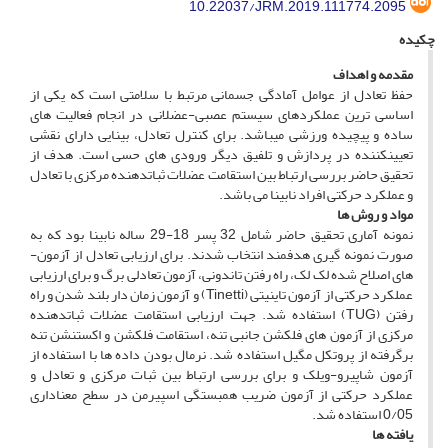
10.22037/JRM.2019.111774.2095
چکیده
مقدمه و اهداف
حفظ تعادل از عوامل آمادگى جسمانى مرتبط با سلامتى است که یکى از
اساسی­ ترین عملکردهاى سیستم عصبى-عضلانى در انجام فعالیت ­هاى
ساده و پیچیده ورزشى می­باشد. برای کنترل تعادل، بینایی دارای نقشی
تعیین­کننده در پردازش و تلفیق دیگر ورودی­ های حسی است. هدف از
تحقیق حاضر بررسى ارتباط بین استقامت عضلات ثبات­دهنده مرکزى با تعادل
و عملکرد حرکتی افراد نابینا م­ی باشد.
مواد و روش
ها
نمونه آماری تحقیق حاضر شامل 32 پسر 18-29 ساله نابینا بود که به
صورت نمونه ­گیری هدفمند انتخاب شدند. برای ارزیابی تعادل از آزمون­
های اصلاح ­شده لک ­لک، راه رفتن تاندونی، آزمون تعادلی برگ و برای ارزیابی
عملکرد حرکتی از آزمون تاینیتی (Tinetti) و آزمون زمان دار بلند شدن و راه
رفتن (TUG) استفاده شد. جهت ارزیابی استقامت عضلات ثبات­دهنده
مرکزی از آزمون ­های فلکشن جانبی تنه، استقامت فلکشن و اکستنشن تنه
برگرفته از پروتکل مگیل استفاده شد. نرمال بودن داده ­ها با استفاده از
آزمون شاپیرو-ویلک و برای بررسی ارتباط بین ثبات مرکزی و تعادل و
عملکرد حرکتی از آزمون ضریب همبستگی اسپیرمن در سطح معناداری
0/05 استفاده شد.
یافته­ ها