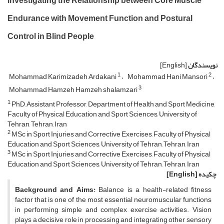
Investigating the Relationship between Core Muscle
Endurance with Movement Function and Postural
Control in Blind People
نویسندگان
[English]
1
2
Mohammad Karimizadeh Ardakani
Mohammad Hani Mansori
3
Mohammad Hamzeh Hamzeh shalamzari
1
PhD, Assistant Professor, Department of Health and Sport Medicine,
Faculty of Physical Education and Sport Sciences, University of
Tehran, Tehran, Iran
2
MSc in Sport Injuries and Corrective Exercises, Faculty of Physical
Education and Sport Sciences, University of Tehran, Tehran, Iran
3
MSc in Sport Injuries and Corrective Exercises, Faculty of Physical
Education and Sport Sciences, University of Tehran, Tehran, Iran
چکیده
[English]
Background and Aims:
Balance is a health-related fitness
factor that is one of the most essential neuromuscular functions
in performing simple and complex exercise activities. Vision
plays a decisive role in processing and integrating other sensory