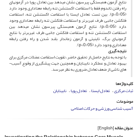
نتایج آزمون همبستگی پیرسون نشان می­دهد بین تعادل پویا در آزمون­های
راه رفتن تاندوم فقط با استقامت اکستنشن تنه رابطه معناداری وجود دارد
(0/05>p). بین تست تعادل ایستا با استقامت اکستنشن تنه، استقامت
فلکشن جانبی طرف غیربرتر و استقامت فلکشن تنه رابطه معناداری وجود
دارد (0/05>p). نتایج آزمون همبستگی پیرسون نشان می­دهد بین
استقامت اکستنشن تنه و استقامت فلکشن جانبی طرف غیربرتر با نتایج
آزمون­های برگ، تاینیتی و آزمون زماندار بلند شدن و راه رفتن رابطه
معناداری وجود دارد (0/05>p).
نتیجه­ گیری
با توجه به نتایج حاصل از تحقیق حاضر، تقویت استقامت عضلات مرکزی برای
بهبود تعادل و عملکرد نابینایان و همچنین جهت پیشگیری از وقوع آسیب­
های ناشی از ضعف تعادل ضروری به نظر می­رسد.
کلیدواژه‌ها
ثبات مرکزی
تعادل ایستا
تعادل پویا
نابینایان
موضوعات
آسیب شناسی ورزشی و حرکات اصلاحی
عنوان مقاله
[English]