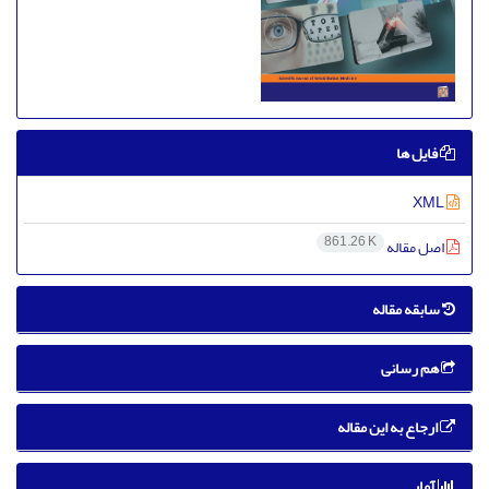
فایل ها
XML
861.26 K
اصل مقاله
سابقه مقاله
هم رسانی
ارجاع به این مقاله
آمار