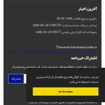
آخرین اخبار
داوری سریع مقالات
1405-02-18
مراحل دریافت شناسه ارکید (ORCID)
1400-02-18
نحوه اخذ کد کارآزمایی بالینی (IRCT)
1400-02-18
This work is licensed under a
https://creativecommons.org/licenses/by-nc/4.0/deed.en
.
اشتراک خبرنامه
برای دریافت اخبار و اطلاعیه های مهم نشریه در خبرنامه نشریه مشترک
شوید.
این وب سایت از کوکی ها برای اطمینان از ارائه بهترین
اشتراک
خدمات استفاده می کند.
متوجه شدم
© سامانه مدیریت نشریات علمی.
قدرت گرفته از
سیناوب