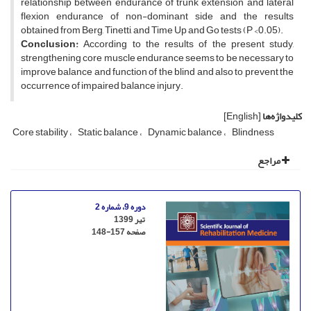
relationship between endurance of trunk extension and lateral
flexion endurance of non-dominant side and the results
obtained from Berg, Tinetti, and Time Up and Go tests (P <0.05).
Conclusion:
According to the results of the present study,
strengthening core muscle endurance seems to be necessary to
improve balance and function of the blind and also to prevent the
occurrence of impaired balance injury.
کلیدواژه‌ها
[English]
Core stability
Static balance
Dynamic balance
Blindness
مراجع
دوره 9، شماره 2
تیر 1399
صفحه
148-157