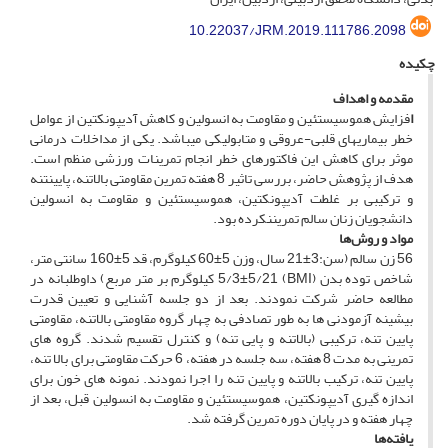
10.22037/JRM.2019.111786.2098
چکیده
مقدمه و اهداف
ا
فزایش هموسیستئین و مقاومت به انسولین و کاهش آدیپونکتین از عوامل
خطر بیماری­های قلبی-عروقی و متابولیکی می­باشد. یکی از مداخلات درمانی
موثر برای کاهش این فاکتورهای خطر انجام تمرینات ورزشی منظم است.
هدف از پژوهش حاضر، بررسی تاثیر 8 هفته تمرین مقاومتی بالاتنه، پایین­تنه
و ترکیبی بر غلطت آدیپونکتین، هموسیستئین و مقاومت به انسولین
دانشجویان زنان سالم تمرین­نکرده بود.
مواد و روش‌ها
56 زن سالم (سن:3±21 سال، وزن 5±60 کیلو­گرم، قد 5±160 سانتی­ متر،
شاخص توده بدن (BMI) 5/3±5/21 کیلوگرم ﺑﺮ متر مربع) داوطلبانه در
مطالعه حاضر شرکت نمودند. بعد از دو جلسه آشنایی و تعیین قدرت
بیشینه آزمودنی­ ها به ­طور تصادفی به چهار گروه مقاومتی بالاتنه، مقاومتی
پایین ­تنه، ترکیبی (بالاتنه و پایی تنه) و کنترل تقسیم شدند. گروه­ های
تمرینی به مدت 8 هفته، سه جلسه در هفته، 6 حرکت مقاومتی برای بالا تنه،
پایین­ تنه، ترکیب بالاتنه و پایین­ تنه را اجرا نمودند. نمونه ­های خون برای
اندازه­ گیری آدیپونکتین، هموسیستئین و مقاومت به انسولین قبل، بعد از
چهار هفته و در پایان دوره تمرین گرفته شد.
یافته‌ها