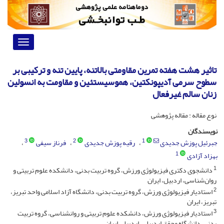
Toggle
vigation
تاثیر هشت هفته تمرین مقاومتی بالاتنه، پایین تنه و ترکیبی بر
سطوح سرمی آدیپونکتین، هموسیستئین و مقاومت به انسولین
زنان سالم غیرفعال
نوع مقاله : مقاله پژوهشی
نویسندگان
3
2
1
جبرئیل پوزش جدیدی
رقیه پوزش جدیدی
فرناز سیفی
1
بهزاد آزادی
1
دانشجوی دکتری فیزیولوژی ورزش، گروه تربیت بدنی، دانشکده علوم تربیتی و
روان‌شناسی، اردبیل، ایران
2
استادیار فیزیولوژی ورزش، گروه تربیت بدنی، دانشگاه آزاد اسلامی واحد تبریز،
تبریز، ایران
3
استادیار فیزیولوژی ورزش، دانشکده علوم تربیتی و روانشناسی، گروه تربیت
بدنی، دانشگاه محقق اردبیلی، اردبیل، ایران