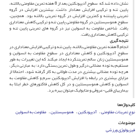
نشان داده شد که سطوح آدیپونکتین بعد از 8 هفته تمرین مقاومتی بالاتنه،
پایین ­تنه و ترکیبی افزایش معنادار داشت. بیشترین افزایش در گروه
تمرینی پایین­تنه و کمترین افزایش در گروه تمرینی بالاتنه بود. همچنین،
سطوح هموسیستئین در گروه مقاومتی پایین ­تنه و ترکیبی کاهش معناداری
یافت. شاخص مقاومت به انسولین نیز در گروه­ های تمرینی پایین­ تنه و
ترکیبی کاهش معناداری یافت.
نتیجه‌ گیری
انجام 8 هفته تمرین مقاومتی بالاتنه، پایین­ تنه و ترکیبی افزایش معناداری در
سطوح آدیپونکتین و کاهش معناداری در سطوح مقاومت به انسولین و
هموسیستئین زنان سالم تمرین­نکرده ایجاد می­کند که این تغییرات به­ طور
مستقیم به توده عضلانی درگیر و طول تمرین بستگی دارد؛ به عبارتی دیگر،
هرچه توده عضلانی بیشتری در مدت طولانی به کار گرفته شود، احتمالا از
مزایای بیشتری در رابطه با افزایش آدیپونکتین سرم و کاهش مقاومت به
انسولین و کاهش هموسیستئین و در کل کاهش فاکتورهای خطر ابتلا به
بیماری­های قلبی-عروقی و متابولیک می­توان بهره برد.
کلیدواژه‌ها
نوع تمرینات مقاومتی
آدیپونکتین
هموسیستئین
مقاومت به انسولین
موضوعات
فیزیولوژی ورزشی