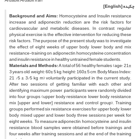
Ardabili, Ardabil, Iran
چکیده
[English]
Background and Aims:
Homocysteine and Insulin resistance
increase and adiponectin reduction are the risk factors for
cardiovascular and metabolic diseases. In contrast, regular
physical exercise is the effective intervention for reducing these
risk factors. The purpose of the present study was to investigate
the effect of eight weeks of upper body, lower body, and mix
resistance-training on adiponectin, homocysteine concentration,
and insulin resistance in healthy untrained female students.
Materials and Methods:
A total of 56 healthy females (age: 21±
3 years old, weight: 60± 5 kg, height: 160± 5 cm, Body Mass Index:
21 /5 ± 3/5 kg m) voluntarily participated in the current study.
After two sessions of getting familiar with each other and
identifying maximum power, participants were randomly divided
into four groups (upper body resistance, lower body resistance,
mix [upper and lower] resistance, and control group). Training
groups performed six resistance exercises for upper body, lower
body, mixed upper and lower body three sessions per week for
eight weeks. To measure adiponectin, homocysteine, and insulin
resistance, blood samples were obtained before trainings and
four weeks after training sessions and at the end of the training