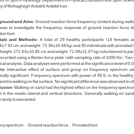
or of Sport Physiology, Department of Physical Education and Sport Scien
y of Mohaghegh Ardabili, Ardebil, Iran
ground and Aims
: Ground reaction force frequency content during walki
 was to investigate the frequency response of ground reaction force du
ion foot.
ials and Methods:
A total of 29 healthy participants (14 females 
±7.92 cm, and weight: 73.36±16.68 kg) and 30 individuals with pronated
 height: 172.63±10.85 cm, and weight: 71.09±11.07 kg) volunteered to part
recorded using a Bertec force plate (with sampling rate of 1000 Hz). T
tical analysis. Data analyses were performed at the significance level of 0.0
lts:
Interactive effect of surface and group on frequency spectrum wit
tically significant. Frequency spectrum with power of 99.5% in the health
ed to walking on flat surface. No significant difference was observed in ot
lusion
: Walking on sand had the highest effect on the frequency spectrum
t in the medio-lateral and vertical directions. Generally, walking on sand 
r study is warranted.
ncy spectrum
Ground reaction force
Pronated foot