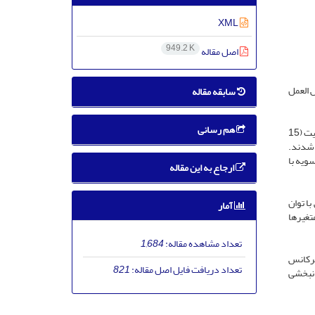
XML
949.2 K
اصل مقاله
­العمل
سابقه مقاله
هم رسانی
29 فرد سالم (14 زن و 15 مرد) با میانگین سنی 4/17±24/00سال، قد 7/92±170/54 سانتی­متر، و وزن 16/68±73/36 کیلوگرم و 30 فرد با پای پرونیت (15
ر مطالعه حاضر شدند.
واریانس دوسویه با
ارجاع به این مقاله
نس با توان
آمار
تغیرها
تعداد مشاهده مقاله:
1,684
یف فرکانس
تعداد دریافت فایل اصل مقاله:
821
انبخشی