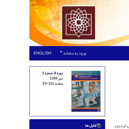
ورود به سامانه
ENGLISH
دوره 9، شماره 3
مهر 1399
صفحه
93-101
فایل ها
 اردبیل،