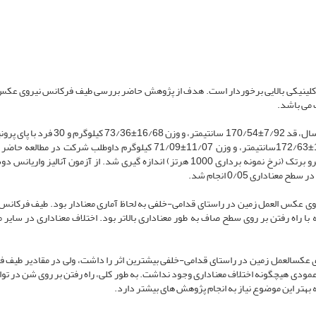
 کلینیکی بالایی برخوردار است. هدف از پژوهش حاضر بررسی طیف فرکانس نیروی عکس 
می­ باشد.
زن و 15 مرد) با میانگین سنی 2/91±23/09 سال، قد 10/85±172/63سانتی­متر، و وزن 11/07±71/09 کیلوگرم داوطلب شرکت د
داده­ های نیروی عکس­ العمل زمین به ­وسیله دستگاه صفحه نیرو برتک (نرخ نمونه­ برداری 1000 هرتز) اندازه­ گیری شد. از آزمون آنالیز 
ناداری 0/05 انجام شد.
و گروه بر طیف فرکانس با توان 99/5 درصد نیروی عکس­ العمل زمین در راستای قدامی-خلفی به لحاظ آماری معنادار بود. طیف فرکا
 با راه رفتن بر روی سطح صاف به­ طور معناداری بالاتر بود. اختلاف معناداری در سایر م
ن بر طیف فرکانس با توان 99/5 درصد نیروی عکس­العمل زمین در راستای قدامی-خلفی بیشترین اثر را داشت، ولی در مقادیر ط
مودی هیچ­گونه اختلاف معناداری وجود نداشت. به­ طور کلی، راه رفتن بر روی شن در تو
چه بهتر این موضوع نیاز به انجام پژوهش ­های بیشتر دارد.