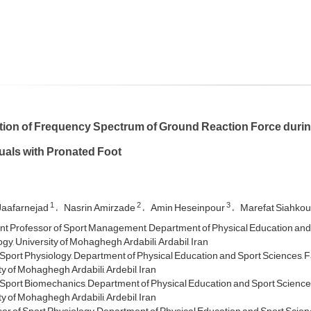
tion of Frequency Spectrum of Ground Reaction Force during
uals with Pronated Foot
1
2
3
 Jaafarnejad
Nasrin Amirzade
Amin Heseinpour
Marefat Siahko
nt Professor of Sport Management, Department of Physical Education and 
gy, University of Mohaghegh Ardabili, Ardabil, Iran
Sport Physiology, Department of Physical Education and Sport Sciences, F
y of Mohaghegh Ardabili, Ardebil, Iran
Sport Biomechanics, Department of Physical Education and Sport Sciences
y of Mohaghegh Ardabili, Ardebil, Iran