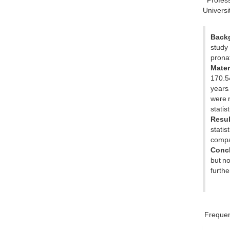
Profess
Universit
Back
study
pronat
Mater
170.54
years,
were 
statis
Resu
statis
compar
Conc
but no
furthe
Freque