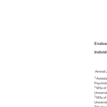
Evalua
Individ
Amirali
1
Assista
Psycholo
2
MSc of 
Universit
3
MSc of 
Universit
4