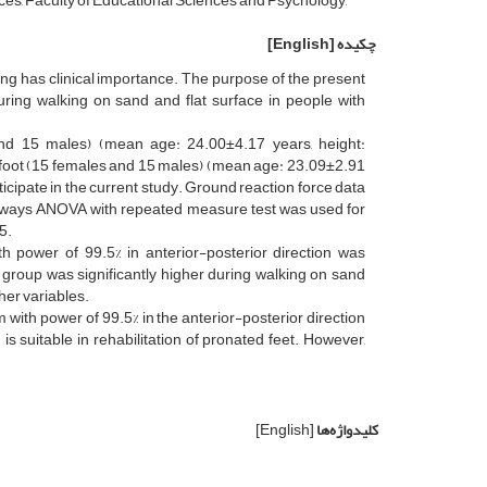
ces, Faculty of Educational Sciences and Psychology,
چکیده
[English]
ng has clinical importance. The purpose of the present
ring walking on sand and flat surface in people with
and 15 males) (mean age: 24.00±4.17 years, height:
 foot (15 females and 15 males) (mean age: 23.09±2.91
icipate in the current study. Ground reaction force data
wo ways ANOVA with repeated measure test was used for
5.
h power of 99.5% in anterior-posterior direction was
y group was significantly higher during walking on sand
her variables.
 with power of 99.5% in the anterior-posterior direction
is suitable in rehabilitation of pronated feet. However,
کلیدواژه‌ها
[English]