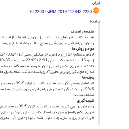
ایران
10.22037/JRM.2019.112643.2230
چکیده
مقدمه و اهداف
طیف فرکانس نیروهای عکس ­العمل زمین طی راه رفتن از اهمیت
زمین طی راه رفتن بر روی شن و سطح صاف در افراد با پای پرونیت 
مواد و روش ها
اندازه­ های تکراری برای تحلیل آماری استفاده شد. تمام تحلیل­ ها در سطح مع
یافته­ ها
اثر تعاملی سطح 
99/5 درصد در گروه سالم طی راه رفتن بر روی شن در مقایسه
مشاهده نشد.
نتیجه­ گیری
راه رفتن بر روی ش
نیروی عکس ­العمل زمین در راستای داخلی-خارجی و در راستای ع
افراد با پای پرونیت می­ تواند مفید باشد. با وجود این، اثبات هر