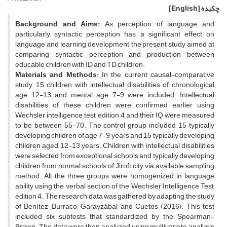
چکیده
[English]
Background and Aims:
As perception of language and
particularly syntactic perception has a significant effect on
language and learning development, the present study aimed at
comparing syntactic perception and production between
educable children with ID and TD children.
Materials and Methods:
In the current causal-comparative
study, 15 children with intellectual disabilities of chronological
age 12-13 and mental age 7-9 were included. Intellectual
disabilities of these children were confirmed earlier using
Wechsler intelligence test, edition 4, and their IQ were measured
to be between 55-70. The control group included 15 typically
developing children of age 7-9 years and 15 typically developing
children aged 12-13 years. Children with intellectual disabilities
were selected from exceptional schools and typically developing
children from normal schools of Jiroft city via available sampling
method. All the three groups were homogenized in language
ability using the verbal section of the Wechsler Intelligence Test,
edition 4. The research data was gathered by adapting the study
of Benítez-Burraco, Garayzábal, and Cuetos (2016). This test
included six subtests that standardized by the Spearman-
Brown. The data were then analyzed using multivariate analysis