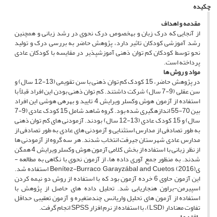
چکیده
مقدمه و اهداف
از آنجایی که درک زبان و به­خصوص درک نحوی در رشد زبانی و همچنین
رشد آموزشی کودکان تاثیر دارد، پژوهش حاضر به بررسی درک و تولید
نحو توسط کودکان کم­ توان ذهنی آموزش­پذیر در مقایسه با کودکان عادی
پرداخته است.
م
واد و روش ­ها
در پژوهش حاضر، 15 کودک کم­ توان ذهنی با سن تقویمی (13-12 سال) و
سن عقلی (9-7 سال) شرکت داشتند. کم ­توان ذهنی بودن این افراد قبلاً با
استفاده از آزمون هوش وکسلر ویرایش 4 تایید و بهره­ی هوشی این افراد
بین 70-55 اندازه­گیری شده بود. گروه شاهد شامل 15 کودک عادی (9-7
سال) و 15 کودک عادی (13-12 سال) بودند. آزمودنی­ های کم­ توان ذهنی
به­ طور تصادفی از مدارس استثنایی و آزمودنی­ های عادی به­ طور تصادفی از
مدارس عادی شهرستان جیرفت انتخاب شدند. هر سه گروه از آزمودنی ­ها
از نظر زبانی با استفاده از بخش کلامی آزمون هوش وکسلر ویرایش 4 همگن
شدند. به منظور جمع­ آوری داده­ ها، از آزمون نحوی با نگاهی به مطالعه ­
یBenítez-Burraco, Garayzábal and Cuetos (2016) استفاده شد.
این آزمون حاوی 6 خرده ­آزمون بود که با استفاده از روش دو نیمه کردن
اسپیرمن-براون هنجاریابی شد. تحلیل داده­ های حاصل از پژوهش با
استفاده از آزمون ­های تحلیل واریانس چندمتغیره و آزمون تعقیبی حداقل
تفاوت معنادار (LSD)، با استفاده از نرم افزار SPSS انجام گرفت.