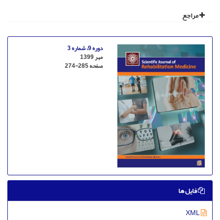
مراجع
دوره 9، شماره 3
مهر 1399
صفحه
274-285
فایل ها
XML