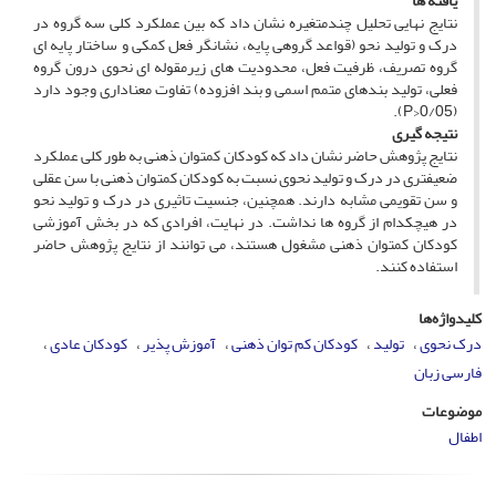
یافته­ ها
نتایج نهایی تحلیل چندمتغیره نشان داد که بین عملکرد کلی سه گروه در
درک و تولید نحو (قواعد گروهی پایه، نشانگر فعل کمکی و ساختار پایه­ ای
گروه تصریف، ظرفیت فعل، محدودیت­ های زیرمقوله ­ای نحوی درون­ گروه
فعلی، تولید بندهای متمم اسمی و بند افزوده) تفاوت معناداری وجود دارد
(0/05<P).
نتیجه­ گیری
نتایج پژوهش حاضر نشان داد که کودکان کم­توان ذهنی به­ طور کلی عملکرد
ضعیف­تری در درک و تولید نحوی نسبت به کودکان کم­توان ذهنی با سن عقلی
و سن تقویمی مشابه دارند. همچنین، جنسیت تاثیری در درک و تولید نحو
در هیچ­کدام از گروه ­ها نداشت. در نهایت، افرادی که در بخش آموزشی
کودکان کم­توان ذهنی مشغول هستند، می ­توانند از نتایج پژوهش حاضر
استفاده کنند.
کلیدواژه‌ها
درک نحوی
تولید
کودکان کم­ توان ذهنی
آموزش ­پذیر
کودکان عادی
فارسی ­زبان
موضوعات
اطفال