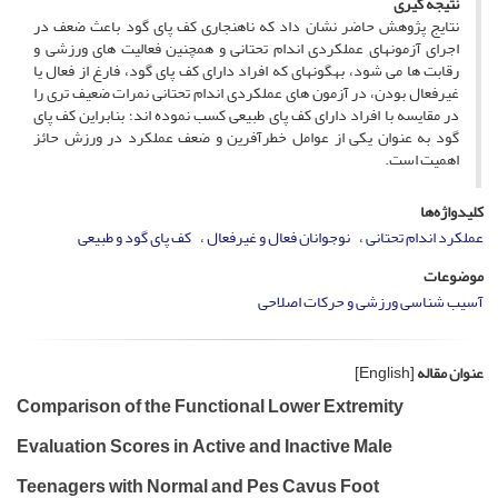
نتیجه­ گیری
نتایج پژوهش حاضر نشان داد که ناهنجاری کف پای گود باعث ضعف در
اجرای آزمون­های عملکردی اندام تحتانی و همچنین فعالیت­ های ورزشی و
رقابت ­ها می­ شود، به­گونه­ای که افراد دارای کف پای گود، فارغ از فعال یا
غیرفعال بودن، در آزمون ­های عملکردی اندام تحتانی نمرات ضعیف ­تری را
در مقایسه با افراد دارای کف پای طبیعی کسب نموده ­اند؛ بنابراین کف پای
گود به­ عنوان یکی از عوامل خطرآفرین و ضعف عملکرد در ورزش حائز
اهمیت است.
کلیدواژه‌ها
عملکرد اندام تحتانی
نوجوانان فعال و غیرفعال
کف پای گود و طبیعی
موضوعات
آسیب شناسی ورزشی و حرکات اصلاحی
عنوان مقاله
[English]
Comparison of the Functional Lower Extremity
Evaluation Scores in Active and Inactive Male
Teenagers with Normal and Pes Cavus Foot