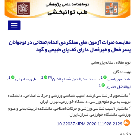
Toggle
vigation
مقایسه نمرات آزمون های عملکردی اندام تحتانی در نوجوانان
پسر فعال و غیرفعال دارای کف پای طبیعی و گود
نوع مقاله : مقاله پژوهشی
نویسندگان
1
2
1
عابد تقوی اصل
سید صدرالدین شجاع الدین
علی رضا ترابی
1
ابوالفضل خضری
1
دانشجوی کارشناسی ارشد آسیب شناسی ورزشی و حرکات اصلاحی، دانشکده
تربیت بدنی و علوم ورزشی، دانشگاه خوارزمی، تهران، ایران
2
دانشیار آسیب شناسی ورزشی و حرکات اصلاحی، دانشکده تربیت بدنی و علوم
ورزشی، دانشگاه خوارزمی، تهران، ایران
10.22037/JRM.2020.111928.2129
چکیده