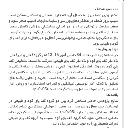
مقدمه و اهداف
عدم توازن عضلانی و به دنبال آن ناهنجاری عضلانی و اسکلتی ممکن است
سبب بروز ضعف در عملکردهای ورزشی و نهایتا به ایجاد آسیب منجر شود و
سطح سلامت و توانایی افراد را در اجرای فعالیت­های ورزشی کاهش دهد.
هدف از مطالعه­ی حاضر، مقایسه تاثیر ناهنجاری کف پای گود بر نمرات آزمون­
های عملکردی اندام تحتانی نوجوانان پسر فعال و غیر­فعال دارای کف پای
گود و طبیعی بود.
مواد و روش ­ها
در مطالعه­ ی حاضر تعداد 84 دانش ­آموز 15-13 (هر گروه فعال و غیر­فعال،
21 نفر کف پای گود و 21 نفر کف پای طبیعی) شرکت داشتند. تشخیص کف
پای گود به روش افتادگی استخوان ناوی و ارزیابی عملکرد اندام تحتانی با
آزمون­ های عملکردی اندام تحتانی شامل سکانس کنترل، سکانس لی­لی
کردن و سکانس استقامت انجام گردیده است. تجزیه­ و­ تحلیل یافته­ های
تحقیق با کمک آمار توصیفی (میانگین و انحراف استاندارد) و روش آمار
استنباطی t دو نمونه مستقل صورت گرفته است (0/05>p).
یافته ­ها
نتایج پژوهش حاضر مشخص کرد بین دو گروه کف پای گود و طبیعی در
نوجوانان پسر فعال و غیرفعال در همه­ی آزمون­های عملکردی اندام تحتانی
اختلاف معناداری وجود دارد (0/05>p). مقایسه آزمون­های عملکردی اندام
تحتانی مشخص نمود که گروه کف پای گود نسبت به گروه کف پای طبیعی
نمرات ضعیف­تری را به خود اختصاص داده­ اند.