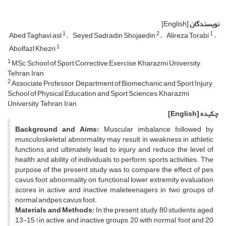
نویسندگان
[English]
1
2
1
Abed Taghavi asl
Seyed Sadradin Shojaedin
Alireza Torabi
1
Abolfazl Khezri
1
MSc, School of Sport Corrective Exercise, Kharazmi University,
Tehran, Iran
2
Associate Professor, Department of Biomechanic and Sport Injury,
School of Physical Education and Sport Sciences, Kharazmi
University, Tehran, Iran
چکیده
[English]
Background and Aims:
Muscular imbalance followed by
musculoskeletal abnormality may result in weakness in athletic
functions and ultimately lead to injury and reduce the level of
health and ability of individuals to perform sports activities. The
purpose of the present study was to compare the effect of pes
cavus foot abnormality on functional lower extremity evaluation
scores in active and inactive maleteenagers in two groups of
normal andpes cavus foot.
Materials and Methods:
In the present study, 80 students aged
13-15 (in active and inactive groups, 20 with normal foot and 20