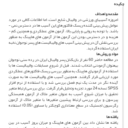
چکیده
مقدمه و اهداف
امروزه آسیب­های ورزشی در والیبال شایع است، اما اطلاعات کافی در مورد
عوامل پیش­ بینی­ کننده ریسک­ فاکتورهای این آسیب­ ها در دسترس نمی ­
باشد. با توجه به روایی و پایایی بالا، آزمون­ های عملکردی و همچنین کم ­
هزینه و در دسترس بودن این آزمون­ ها از آزمون ­های هاپینگ به­ منظور
بررسی نقش آن در پیش­ بینی آسیب ­های والیبالیست­ های پسر نوجوان نخبه
ایران استفاده گردید.
م
واد و روش­ ها
در مطالعه حاضر 60 نفر از بازیکنان پسر والیبال ایران در رده سنی نوجوان
به­عنوان آزمودنی انتخاب شدند. قبل از شروع مسابقات، والیبالیست­ ها با
استفاده از آزمون­های هاپینگ به منظور بررسی ریسک­ فاکتورهای عملکردی
مورد ارزیابی قرار گرفتند. همچنین آسیب­ های والیبالیست­ ها به­ صورت
آینده­ نگر در مدت یک نیم ­فصل بررسی شد و با استفاده از نرم­ افزار
SPSS نسخه 24 مورد تجزیه ­وتحلیل قرار گرفت. برای بررسی ارتباط متغیر
تحقیق با میزان شیوع آسیب به ­عنوان متغیر ملاک از آزمون همبستگی
پیرسون و برای بررسی ارتباط پیش­بین متغیرها با متغیر ملاک از آزمون
رگرسیون لجستیک در سطح معناداری کوچکتر یا مساوی (0.05) استفاده
شد.
یافته­ ها
یافته ­ها نشان داد بین آزمون ­های هاپینگ و میزان بروز آسیب در بین