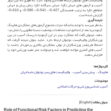
والیبالیست­ های نوجوان ارتباط معناداری وجود دارد، به­ طوری که بین بروز
آسیب و آزمون ­های جهش تک­پا، جهش سه­گانه تک­پا، زمان پرش و جهش
متقاطع تک­پا به­ ترتیب همبستگی 0/427-، 0/541-، 0/580- و 0/610-
گزارش شده است.
نتیجه­ گیری
به نظر می­رسد با توجه به اینکه نمرات مجموع آزمون­ های عملکردی هاپینگ
آزمودنی­ها بعد از انجام و ثبت مشاهدات وضعیت نسبتا مطلوبی را نشان می­
دهد، می­توان گفت که عملکرد بهتر در این آزمون­ها با ریسک آسیب در بین
ورزشکاران والیبالیست نوجوان ارتباط دارد. شاید بتوان نتیجه گرفت که
احتمالا هرچقدر ورزشکاران از توان عملکردی بالاتری برخوردار باشند با
آسیب­ های کمتری مواجه خواهند شد و می­توانند عمر مفید ورزشی خود را
افزایش دهند.
کلیدواژه‌ها
هاپینگ
پیش ­بینی آسیب
والیبالیست ­های پسر نوجوان نخبه ایران
موضوعات
آسیب شناسی ورزشی و حرکات اصلاحی
عنوان مقاله
[English]
Role of Functional Risk Factors in Predicting the