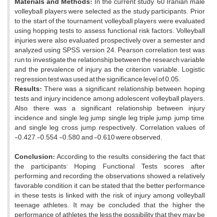
Materials and Methods:
In the current study, 60 Iranian male
volleyball players were selected as the study participants. Prior
to the start of the tournament, volleyball players were evaluated
using hopping tests to assess functional risk factors. Volleyball
injuries were also evaluated prospectively over a semester and
analyzed using SPSS, version 24. Pearson correlation test was
run to investigate the relationship between the research variable
and the prevalence of injury as the criterion variable. Logistic
regression test was used at the significance level of 0.05.
Results:
There was a significant relationship between hoping
tests and injury incidence among adolescent volleyball players.
Also, there was a significant relationship between injury
incidence and single leg jump, single leg triple jump, jump time,
and single leg cross jump, respectively. Correlation values of
-0.427, -0.554, -0.580, and -0.610 were observed.
Conclusion:
According to the results, considering the fact that
the participants’ Hoping Functional Tests scores after
performing and recording the observations showed a relatively
favorable condition, it can be stated that the better performance
in these tests is linked with the risk of injury among volleyball
teenage athletes. It may be concluded that the higher the
performance of athletes, the less the possibility that they may be