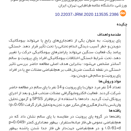
ورزشی، دانشگاه علامه طباطبایی، تهران، ایران
10.22037/JRM.2020.113535.2386
چکیده
مقدمه و اهداف
پای پرونیت، به­ عنوان یکی از ناهنجاری‌های رایج پا می‌تواند بیومکانیک
دویدن و خطر آسیب­ دیدگی اندام ‌تحتانی را تحت تأثیر قرار دهد. خستگی
پیامد یک فعالیت سنگین می‌تواند پارامترهای بیومکانیکی حرکت را تغییر
دهد، تحت شرایط خستگی اختلافات بیومکانیکی افراد پای پرونیت و سالم
آسان­تر مشخص می‌شود؛ بنابراین هدف اصلی مطالعه حاضر بررسی تاثیر
خستگی در نقطه شکست ضربان قلب بر هم‌انقباضی عضلات مچ پا در افراد
پای پرونیت و سالم طی دویدن بود.
م
واد و روش ­ها
تعداد 14 نفر مرد جوان با پای پرونیت و 14 نفر با پای سالم در مطالعه حاضر
شرکت کردند. فعالیت الکترومایوگرافی عضلات منتخب قبل و بعد از اجرای
پروتکل ثبت گردید. داده‌ها با استفاده از نرم‌افزار SPSS و آزمون تحلیل
واریانس با اندازه­گیری­ های مکرر مورد تجزیه­ و­تحلیل قرار گرفت (0/05>p)
یافته­ ها
یافته‌ها در گروه پای پرونیت در مقایسه با پای سالم نشان داد که در
هم‌انقباضی عمومی طی فاز میانه‌استقرار، به­طور معنا‌داری کمتر (0/049=p
،0/81=d) و در هم‌انقباضی جهت‌دار طی فاز جدا‌ شدن پاشنه به­طور