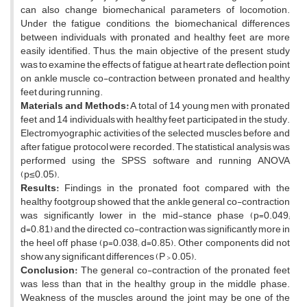
can also change biomechanical parameters of locomotion.
Under the fatigue conditions, the biomechanical differences
between individuals with pronated and healthy feet are more
easily identified. Thus, the main objective of the present study
was to examine the effects of fatigue at heart rate deflection point
on ankle muscle co-contraction between pronated and healthy
feet during running.
Materials and Methods:
A total of 14 young men with pronated
feet and 14 individuals with healthy feet participated in the study.
Electromyographic activities of the selected muscles before and
after fatigue protocol were recorded. The statistical analysis was
performed using the SPSS software and running ANOVA
(p≤0.05).
Results:
Findings in the pronated foot compared with the
healthy footgroup showed that the ankle general co-contraction
was significantly lower in the mid-stance phase (p=0.049;
d=0.81) and the directed co-contraction was significantly more in
the heel off phase (p=0.038; d=0.85). Other components did not
show any significant differences (P > 0.05).
Conclusion:
The general co-contraction of the pronated feet
was less than that in the healthy group in the middle phase.
Weakness of the muscles around the joint may be one of the