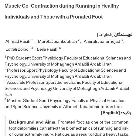
Muscle Co-Contraction during Running in Healthy
Individuals and Those with a Pronated Foot
نویسندگان
[English]
1
2
3
Ahmad Fasihi
Marefat Siahkouhian
Amirali Jaafarnejad
3
4
Lotfali Bolboli
Leila Fasihi
1
PhD Student, Sport Physiology, Faculty of Educational Sciences and
Psychology, University of Mohaghegh Ardabili, Ardabil, Iran
2
Professor, Sport Physiology, Faculty of Educational Sciences and
Psychology, University of Mohaghegh Ardabili, Ardabil, Iran
3
Associate Professor, Sport Biomechanic, Faculty of Educational
Sciences and Psychology, University of Mohaghegh Ardabili, Ardabil,
Iran
4
Masters Student, Sport Physiology, Faculty of Physical Education
and Sport Science, University of Allameh Tabatabaii, Tehran, Iran
چکیده
[English]
Background and Aims:
Pronated foot, as one of the common
foot deformities, can affect the biomechanics of running and risk
of lower extremity injury. Fatigue, as a result of doing heavy tasks,