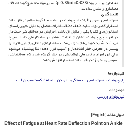
معنا‌داری بیشتر بود (0/038= p،0/85=d). سایر مؤلفه‌ها هیچ‌گونه اختلاف
معنا‌داری را نشان ندادند.
نتیجه­ گیری
هم‌انقباضی عمومی افراد پای پرونیت در مقایسه با گروه سالم در فاز میانه
استقرار کمتر بود. شاید ضعف عضلات اطراف مفصل به دلیل تغییر راستای
استخوان‌های کف پا یکی از دلایل آن باشد. افزایش در هم‌انقباضی جهت‌دار
در افراد پای پرونیت، نشان از افزایش فشار بر ساختارهای داخلی مچ پا
می‌باشد. شاید دویدن‌های طولانی‌مدت ساختارهای داخلی پای این افراد را
بیشتر در معرض خطر اضافه‌بار و آسیب قرار دهد؛ لذا پیشنهاد می‌شود
برای این افراد برنامه‌های توانبخشی در نظر گرفته شود که هم‌انقباضی
عمومی رو به ویژه در فاز میانه استقرار افزایش دهد.
کلیدواژه‌ها
پای پرونیت
هم‌انقباضی
خستگی
دویدن
نقطه شکست ضربان قلب
موضوعات
فیزیولوژی ورزشی
عنوان مقاله
[English]
Effect of Fatigue at Heart Rate Deflection Point on Ankle