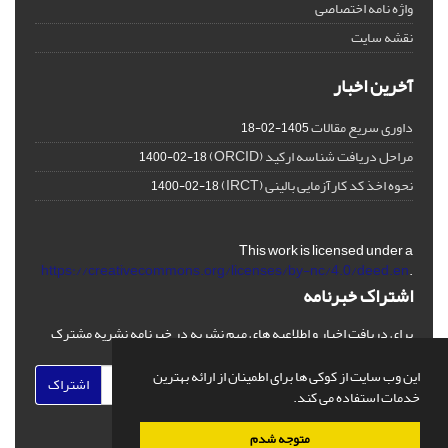
واژه نامه اختصاصی
نقشه سایت
آخرین اخبار
داوری سریع مقالات
1405-02-18
مراحل دریافت شناسه ارکید (ORCID)
1400-02-18
نحوه اخذ کد کارآزمایی بالینی (IRCT)
1400-02-18
This work is licensed under a
https://creativecommons.org/licenses/by-nc/4.0/deed.en
.
اشتراک خبرنامه
برای دریافت اخبار و اطلاعیه های مهم نشریه در خبرنامه نشریه مشترک
شوید.
این وب سایت از کوکی ها برای اطمینان از ارائه بهترین
اشتراک
خدمات استفاده می کند.
متوجه شدم