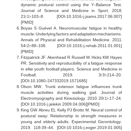
dynamic postural control using the Y-Balance Test.
Journal of Science and Medicine in Sport. 2018;
21(1):103-8. [DOI:10.1016/j.jsams.2017.06.007]
[PMID]
Boyas S, Guével A. Neuromuscular fatigue in healthy
muscle: Underlying factors and adaptation mechanisms.
Annals of Physical and Rehabilitation Medicine. 2011;
54(2):88-108. [DOI:10.1016/j.rehab.2011.01.001]
[PMID]
Fitzpatrick JF, Akenhead R, Russell M, Hicks KM, Hayes
PR. Sensitivity and reproducibility of a fatigue response
in elite youth football players. Science and Medicine in
Football. 2019; 3(3):214-20.
[DOI:10.1080/247332019.1571685]
Olson MW. Trunk extensor fatigue influences trunk
muscle activities during walking gait. Journal of
Electromyography and Kinesiology. 2010; 20(1):17-24.
[DOI:10.1016/j.jelekin.2009.04.006][PMID]
King GW, Abreu EL, Kelly PJ, Brotto M. Neural control of
postural sway: Relationship to strength measures in
young and elderly adults. Experimental Gerontology.
2019; 118:39-44. [DOI:10.1016/j.exger.2019.01.005]