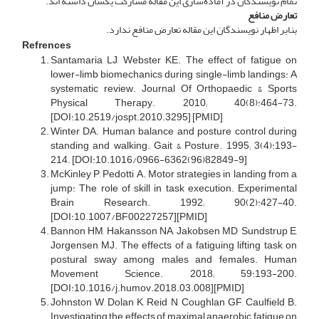
تمام نویسندگان در آماده‌سازی این مقاله مشارکت یکسان داشته اند.
تعارض منافع
بنابر اظهار نویسندگان این مقاله تعارض منافع ندارد.
Refrences
Santamaria LJ, Webster KE. The effect of fatigue on
lower-limb biomechanics during single-limb landings: A
systematic review. Journal Of Orthopaedic & Sports
Physical Therapy. 2010; 40(8):464-73.
[DOI:10.2519/jospt.2010.3295] [PMID]
Winter DA. Human balance and posture control during
standing and walking. Gait & Posture. 1995; 3(4):193-
214. [DOI:10.1016/0966-6362(96)82849-9]
McKinley P, Pedotti A. Motor strategies in landing from a
jump: The role of skill in task execution. Experimental
Brain Research. 1992; 90(2):427-40.
[DOI:10.1007/BF00227257][PMID]
Bannon HM, Hakansson NA, Jakobsen MD, Sundstrup E,
Jorgensen MJ. The effects of a fatiguing lifting task on
postural sway among males and females. Human
Movement Science. 2018; 59:193-200.
[DOI:10.1016/j.humov.2018.03.008][PMID]
Johnston W, Dolan K, Reid N, Coughlan GF, Caulfield B.
Investigating the effects of maximal anaerobic fatigue on