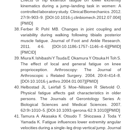
Effects of hip extensor fatigue on lower extremity
kinematics during a jump-landing task in women: A
controlled laboratory study. Clinical Biomechanics. 2012;
27(9):903-9. [DOI:10.1016/j.clinbiomech.2012.07.004]
[PMID]
Ferber R, Pohl MB. Changes in joint coupling and
variability during walking following tibialis posterior
muscle fatigue. Journal of Foot and Ankle Research.
2011; 4:6. [DOI:10.1186/1757-1146-4-6][PMID]
[PMCID]
Miura K, Ishibashi Y, Tsuda E, Okamura Y, Otsuka H, Toh S.
The effect of local and general fatigue on knee
proprioception. Arthroscopy: The Journal of
Arthroscopic & Related Surgery. 2004; 20(4):414-8.
[DOI:10.1016/j.arthro.2004.01.007][PMID]
Helbostad JL, Leirfall S, Moe-Nilssen R, Sletvold O.
Physical fatigue affects gait characteristics in older
persons. The Journals of Gerontology Series A:
Biological Sciences and Medical Sciences. 2007;
62(9):1010-5. [DOI:10.1093/gerona/62.9.1010][PMID]
Tamura A, Akasaka K, Otsudo T, Shiozawa J, Toda Y,
Yamada K. Fatigue influences lower extremity angular
velocities during a single-leg drop vertical jump. Journal