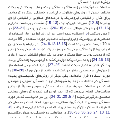
روش‌های ایجاد خستگی
مطالعات انجام‌گرفته در زمینه تأثیر خستگی بر متغیرهای بیومکانیکی حرکات
مختلف انسان از روش‌های متفاوتی برای ایجاد خستگی استفاده کرده‌اند.
برای مثال از انقباض ایزومتریک با درصدهای متفاوتی از انقباض ارادی
بیشینه [
8
،
12
]، تمرینات ایزوکینتیک [
13
-
15
]، نشست و برخاست تکراری
[
16
،
17
]، راه رفتن طولانی مدت [
18
-
20
]، دویدن و پریدن [
21
-
23
] در
آزمون وینگیت [
5
] استفاده شده است. در این شرایط در زمان استفاده از
انقباض‌های ایزومتریک و ایزوکینتیک، دامنه بار مورد استفاده از 50 درصد
تا 70 درصد متغیر بوده است [
15
،
13
،
12
،
8
،
24
]. در رابطه با مدت‌زمان
اجرای پروتکل خستگی، برخی یک دوره زمانی ثابت [
25
،
4
]، برخی مدت‌زمانی
که آزمودنی توانایی حفظ عملکرد خود در یک سطح انقباضی ثابت را دارد
[
13
،
15
،
24
] و یا مدت زمانی که طول می‌کشد تا آزمودنی به واماندگی برسد
و دیگر قادر به تکرار حرکت نباشد [
26
،
27
] و در‌نهایت، برخی استفاده از
آزمون‌های درجه‌بندی فشار دریافت‌شده مانند آزمون بورگ [
28
-
30
] را
مورد استفاده قرار داده‌اند. یکی دیگر از روش‌های تقسیم‏بندی پدیده
خستگی در مطالعات، توجه به شیوه‌های ایجاد خستگی عمومی و موضعی
است. در مطالعات مربوط، برای ایجاد خستگی عمومی معمولاً آزمودنی
فعالیت‌هایی انجام می‌دهد که کل بدن او درگیر شده و گروه‌های عضلانی
متعددی درگیر می‌شوند [
4
،
5
،
29
،
31
-
34
]. این در حالی است که در مورد
خستگی موضعی تنها یک گروه عضلانی خاص مورد هدف است و محققان در
تلاش‌اند تا عملکرد آن گروه عضلانی را با انجام حرکات تکراری مختل کنند [
8
،
11
،
13
،‌
24
،
26
،
30
،
35
-
38
]. در مطالعات، به خستگی به عنوان مکانیسم
ایمنی برای پیشگیری از آسیب‌دیدگی و از طرف دیگر به عنوان