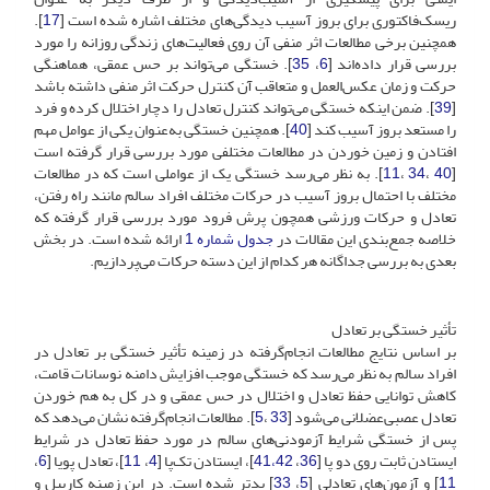
ریسک‌فاکتوری برای بروز آسیب دیدگی‌های مختلف اشاره شده است [
17
].
همچنین برخی مطالعات اثر منفی آن روی فعالیت‌های زندگی روزانه را مورد
بررسی قرار داده‌اند [
6
،
35
]. خستگی می‌تواند بر حس عمقی، هماهنگی
حرکت و زمان عکس‌العمل و متعاقب آن کنترل حرکت اثر منفی داشته باشد
[
39
]. ضمن اینکه خستگی می‌تواند کنترل تعادل را دچار اختلال کرده و فرد
را مستعد بروز آسیب کند [
40
]. همچنین خستگی به‌عنوان یکی از عوامل مهم
افتادن و زمین خوردن در مطالعات مختلفی مورد بررسی قرار گرفته است
[
40
،
34
،
11
]. به ‌نظر می‌رسد خستگی یک از عواملی است که در مطالعات
مختلف با احتمال بروز آسیب در حرکات مختلف افراد سالم مانند راه رفتن،
تعادل و حرکات ورزشی همچون پرش فرود مورد بررسی قرار گرفته که
خلاصه جمع‌بندی این مقالات در
جدول شماره 1
ارائه شده است. در بخش
بعدی به بررسی جداگانه هر کدام از این دسته حرکات می‌پردازیم.
تأثیر خستگی بر تعادل
بر اساس نتایج مطالعات انجام‌گرفته در زمینه تأثیر خستگی بر تعادل در
افراد سالم به نظر می‌رسد که خستگی موجب افزایش دامنه نوسانات قامت،
کاهش توانایی حفظ تعادل و اختلال در حس عمقی و در کل به ‌هم خوردن
تعادل عصبی‌عضلانی می‌شود [
33
،
5
]. مطالعات انجام‌گرفته نشان می‌دهد که
پس از خستگی شرایط آزمودنی‌های سالم در مورد حفظ تعادل در شرایط
ایستادن ثابت روی دو پا [
36
،
41،42
]، ایستادن تک‌پا [
4
،
11
]، تعادل پویا [
6
،
11
] و آزمون‌های تعادلی [
5
،
33
] بدتر شده است. در این زمینه کاربیل و