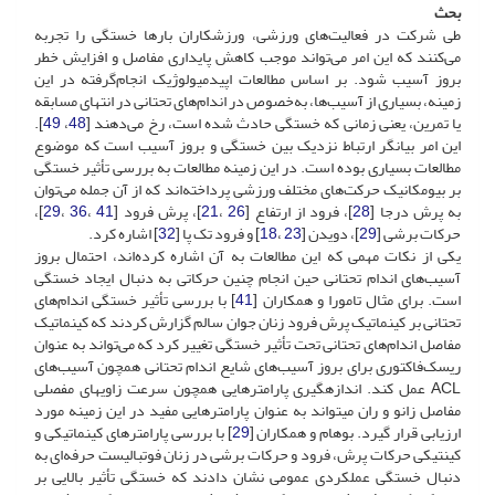
بحث
طی شرکت در فعالیت‌های ورزشی، ورزشکاران بارها خستگی را تجربه
می‌کنند که این امر می‌تواند موجب کاهش پایداری مفاصل و افزایش خطر
بروز آسیب شود. بر اساس مطالعات اپیدمیولوژیک انجام‌گرفته در این
زمینه، بسیاری از آسیب‌ها، به‌خصوص در اندام‌های تحتانی در انتهای مسابقه
یا تمرین، یعنی زمانی که خستگی حادث شده است، رخ می‌دهند [
48
،
49
].
این امر بیانگر ارتباط نزدیک بین خستگی و بروز آسیب است که موضوع
مطالعات بسیاری بوده است. در این زمینه مطالعات به بررسی تأثیر خستگی
بر بیومکانیک حرکت‌های مختلف ورزشی پرداخته‌اند که از آن جمله می‌توان
به پرش درجا [
28
]، فرود از ارتفاع [
26
،
21
]، پرش فرود [
41
،
36
،
29
]،
حرکات برشی [
29
]، دویدن [
23
،
18
] و فرود تک پا [
32
] اشاره کرد.
یکی از نکات مهمی که این مطالعات به آن اشاره کرده‌اند، احتمال بروز
آسیب‌های اندام تحتانی حین انجام چنین حرکاتی به دنبال ایجاد خستگی
است. برای مثال تامورا و همکاران [
41
] با بررسی تأثیر خستگی اندام‌های
تحتانی بر کینماتیک پرش فرود زنان جوان سالم گزارش کردند که کینماتیک
مفاصل اندام‌های تحتانی تحت تأثیر خستگی تغییر کرد که می‌تواند به عنوان
ریسک‌فاکتوری برای بروز آسیب‌های شایع اندام تحتانی همچون آسیب‌های
ACL عمل کند. اندازه‏گیری پارامترهایی همچون سرعت زاویه‏ای مفصلی
مفاصل زانو و ران می‏تواند به عنوان پارامترهایی مفید در این زمینه مورد
ارزیابی قرار گیرد. بوهام و همکاران [
29
] با بررسی پارامترهای کینماتیکی و
کینتیکی حرکات پرش، فرود و حرکات برشی در زنان فوتبالیست حرفه‌ای به
دنبال خستگی عملکردی عمومی نشان دادند که خستگی تأثیر بالایی بر