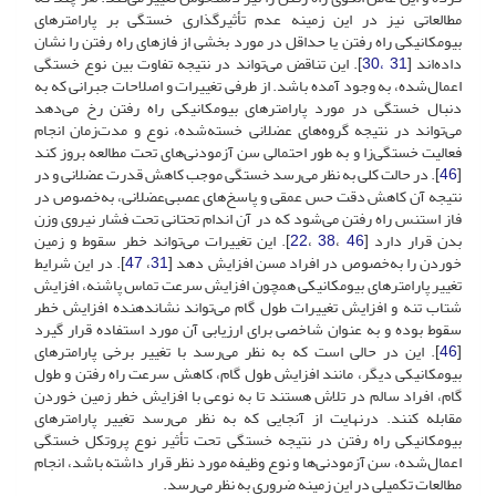
مطالعاتی نیز در این زمینه عدم تأثیرگذاری خستگی بر پارامترهای
بیومکانیکی راه رفتن یا حداقل در مورد بخشی از فازهای راه رفتن را نشان
داده‌اند [
31 ،30
]. این تناقض می‌تواند در نتیجه تفاوت بین نوع خستگی
اعمال‌شده، به‌ وجود آمده باشد. از طرفی تغییرات و اصلاحات جبرانی که به
دنبال خستگی در مورد پارامترهای بیومکانیکی راه رفتن رخ می‌دهد
می‌تواند در نتیجه گروه‌های عضلانی خسته‌شده، نوع و مدت‌زمان انجام
فعالیت خستگی‌زا و به طور احتمالی سن آزمودنی‌های تحت مطالعه بروز کند
[
46
]. در حالت کلی به ‌نظر می‌رسد خستگی موجب کاهش قدرت عضلانی و در
نتیجه آن کاهش دقت حس عمقی و پاسخ‌های عصبی‌عضلانی، به‌خصوص در
فاز استنس راه رفتن می‌شود که در آن اندام تحتانی تحت فشار نیروی وزن
بدن قرار دارد [
46
،
38
،
22
]. این تغییرات می‌تواند خطر سقوط و زمین
خوردن را به‌خصوص در افراد مسن افزایش دهد [
31
،
47
]. در این شرایط
تغییر پارامترهای بیومکانیکی همچون افزایش سرعت تماس پاشنه، افزایش
شتاب تنه و افزایش تغییرات طول گام می‌تواند نشان‏دهنده افزایش خطر
سقوط بوده و به عنوان شاخصی برای ارزیابی آن مورد استفاده قرار گیرد
[
46
]. این در حالی است که به نظر می‌رسد با تغییر برخی پارامترهای
بیومکانیکی دیگر، مانند افزایش طول گام، کاهش سرعت راه رفتن و طول
گام، افراد سالم در تلاش هستند تا به نوعی با افزایش خطر زمین خوردن
مقابله کنند. درنهایت از آنجایی که به نظر می‌رسد تغییر پارامترهای
بیومکانیکی راه رفتن در نتیجه خستگی تحت تأثیر نوع پروتکل خستگی
اعمال‌شده، سن آزمودنی‌ها و نوع وظیفه مورد نظر قرار داشته باشد، انجام
مطالعات تکمیلی در این زمینه ضروری به‌ نظر می‌رسد.