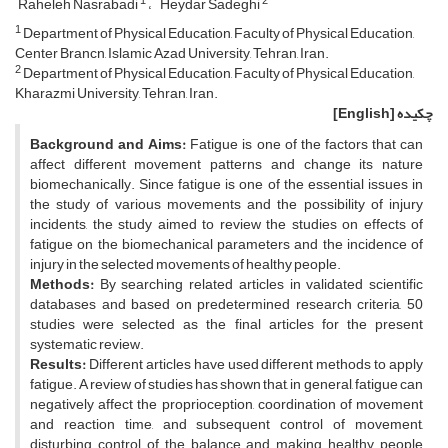
1
2
Raheleh Nasrabadi
Heydar Sadeghi
1
Department of Physical Education, Faculty of Physical Education,
Center Brancn, Islamic Azad University, Tehran, Iran.
2
Department of Physical Education, Faculty of Physical Education,
Kharazmi University, Tehran, Iran.
چکیده
[English]
Background and Aims:
Fatigue is one of the factors that can
affect different movement patterns and change its nature
biomechanically. Since fatigue is one of the essential issues in
the study of various movements and the possibility of injury
incidents, the study aimed to review the studies on effects of
fatigue on the biomechanical parameters and the incidence of
injury in the selected movements of healthy people.
Methods:
By searching related articles in validated scientific
databases and based on predetermined research criteria, 50
studies were selected as the final articles for the present
systematic review.
Results:
Different articles have used different methods to apply
fatigue. A review of studies has shown that, in general, fatigue can
negatively affect the proprioception, coordination of movement
and reaction time, and subsequent control of movement,
disturbing control of the balance and making healthy people