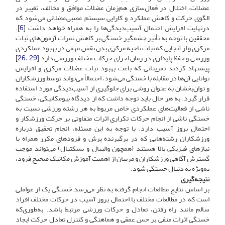
عضلات، اختلال در فعال‌سازی هم‌زمان عضلات موافق و مخالف، تغییر در
الگوی حرکت و کاهش عملکرد و کارایی سیستم عصبی‌عضلانی می‌شود که
درنهایت افزایش احتمال آسیب‌دیدگی‌ها را به همراه خواهد داشت [
6
].
محققین با توجه به تأثیر چشمگیر خستگی بر کاهش نمرات آزمون‌های ثبات
مرکزی و از آنجایی که ثبات ناحیه مرکزی بدن نقش مهمی در بهبود عملکردی
ورزشی و حفظ پایداری در زمان اجرای حرکات مختلف ورزشی دارد [
29
،
26
]
پیشنهاد کردند تمریناتی که باعث بهبود ثبات عضلات مرکزی و افزایش
توانایی آن‌ها در مقابله با خستگی می‌شود، احتمالاً می‌تواند توسط ورزشکاران
و توان‌بخشان به‌ عنوان روشی برای جلوگیری از آسیب‌دیدگی مورد استفاده
قرار گیرد. به ‌هر حال باید توجه داشت که از دیدگاه بیومکانیکی، خستگی
ناشی از فعالیت‌های عملکردی خاص مربوط به هر رشته ورزشی نسبت به
خستگی ناشی از انجام حرکات تکراری اثرات متفاوتی بر حرکت ورزشکار و
احتمال بروز آسیب دارد. با توجه به این مسئله، انجام تحقیق درباره
ورزشکاران رشته‌هایی که در برگیرنده پرش و فرودهای مکرر همراه با
نیازهای فیزیکی بالا هستند (همچون والیبال و بسکتبال) می‌تواند موجب
گسترش آگاهی ورزشکاران و مربیان از اهمیت آموزش مکانیک صحیح فرود،
به‌ویژه به دنبال خستگی شود.‌
نتیجه‌گیری
بر اساس نتایج مطالعات انجام گرفته به نظر می‌رسد خستگی یک از عواملی
است که در مطالعات مختلف با احتمال بروز آسیب در حرکات مختلف افراد
سالم مانند راه رفتن، تعادل و حرکات ورزشی مرتبط باشد. به‌طوری‌که
خستگی اثرات منفی بر حس عمقی و هماهنگی و کنترل تعادل حرکت ایجاد