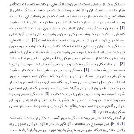
خستگی یکی از عواملی است که می‌تواند الگوهای حرکات مختلف را تحت تأثیر
قرار داده و ماهیت آن را از نظر بیومکانیکی تغییر دهد. خستگی ناشی از
فعالیت‌های درمانده‏ساز، پدیده شایعی است که در طی فعالیت‏های مختلف به
وجود آمده و در اغلب موارد باعث اختلال در عملکرد حرکتی افراد می‏شود
[
1
]. همچنین خستگی به عنوان ناتوانی در حفظ نیروی مورد نیاز که منجر به
کاهش عملکرد در یک وظیفه حرکتی معین می‌شود و حالتی که در آن توانایی
عضله برای تولید نیرو از بین می‌رود، تعریف شده است [
2
]. در مطالعه‌ای،
خستگی به عنوان پدیده‌ای ناشناخته که کاهش ظرفیت تولید نیرو، بدون
توجه به عمل انجام‌شده را موجب می‌شود، تعریف شده و نتیجه آن را به قطع
زنجیره رویدادها از سیستم عصبی مرکزی تا فیبرهای عضلانی مرتبط می‏داند
[
3
]. در حالت کلی خستگی به دو نوع موضعی (محیطی) یا عمومی (مرکزی)
تقسیم‏بندی شده است [
1
]. خستگی موضعی در سطح عضلات پدیدار می‏شود
و گروهی خاص از عضلات را دربر می‏گیرد که ممکن است موجب بروز
اختلالات در محل اتصال عصبی‌عضلانی، مکانیسم‏های تحریک انقباض، انتشار
تحریک توسط توبول‏های عرضی، آزاد شدن کلسیم و تحریک اجزای انقباضی
شود که وظیفه تولید نیرو و توان را بر عهده دارند [
3
]. خستگی عمومی مربوط
به رویدادهای درون‏داد عصبی به بخش‏های بالای مغز و فراخوانی نرون‏های
حرکتی آلفای مربوط است و درواقع به کل بدن و خصوصاً سیستم عصبی
مرکزی ارتباط دارد [
3
].
از آنجایی که احتمال می‌رود خستگی با بروز آسیب‌دیدگی ارتباط داشته باشد
[
1
،
4
،
5
]، این موضوع در مطالعات گوناگون از نظر الگوی حرکتی همچون راه
رفتن، تعادل و حرکات ورزشی، به پرش فرود مورد بررسی قرار گرفته است.