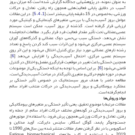
به عنوان نمونه، در پژوهش‏هایی جداگانه گزارش شده است که میزان بروز
آسیب در دقایق پایانی فعالیت‌هایی همچون راه رفتن، تعادل و حرکات
ورزشی، به‌خصوص در 15 دقیقه پایانی بیشتر است [
1
،
4
،
5
]. در این مقالات
عوامل بروز آسیب‌دیدگی با بررسی متغیرهای کینماتیکی و کینتیکی مورد
ارزیابی قرار گرفته است. گذشته از بروز آسیب، ممکن است سیستم
عصبی‌عضلانی تحت تأثیر مقدار فعالیت فرد قرار بگیرد. مطالعات انجام‌شده
نشان می‌دهد، خستگی سبب بی‌حسی دوک عضلانی و گذرگاه‌های آوران
سیستم عصبی مرکزی می‌شود و این اثرات سبب کند کردن پاسخ و تعداد
رشته تارهای عضلانی مورد نیاز برای کنترل اختلال می‌شود و این اثر روی
سیستم عصبی مرکزی، احتمال آسیب‌‍‌دیدگی را افزایش می‌دهد [
6
].
همچنین خستگی باعث تغییر در موقعیت قرارگیری مفصل و اختلال در کنترل
قامتی می‌شود [
6
]. بر این اساس با توجه به اینکه خستگی یکی از موضوعات
مهم در حوزه علوم حرکتی و متغیری تأثیرگذار در مباحث آسیب‌دیدگی است،
مطالعه حاضر با هدف مرور سیستماتیک در خصوص تأثیر خستگی بر
عملکرد بیومکانیکی و بروز آسیب‌دیدگی در حرکات منتخب افراد سالم
انجام گرفته است.
مواد و روش‌ها
مقالات مرتبط با موضوع تحقیق، یعنی تأثیر خستگی بر متغیرهای بیومکانیکی
و بروز آسیب‌دیدگی در گونه‌های مختلف حرکات افراد سالم، از جمله راه
رفتن، تعادل و حرکات ورزشی همچون پرش فرود، با استفاده از موتورهای
جست‌وجوگر پابمد، گوگل اسکالر، ساینس دایرکت، آوید مدلاین و
اسکوپوس با در نظر گرفتن معیار مقالات منتشر‌شده بین سال‌های 1990 تا
2019 و با استفاده از کلید واژه‌های Fatigue, biomechanical