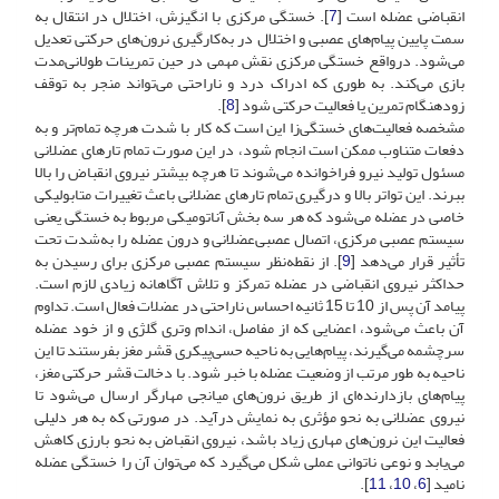
انقباضی عضله است [
7
]. خستگی مرکزی با انگیزش، اختلال در انتقال به
سمت پایین پیام‌های عصبی و اختلال در به‌کارگیری نرون‌های حرکتی تعدیل
می‌شود. درواقع خستگی مرکزی نقش مهمی در حین تمرینات طولانی‌مدت
بازی می‌کند. به طوری که ادراک درد و ناراحتی می‌تواند منجر به توقف
زودهنگام تمرین یا فعالیت حرکتی شود [
8
].
مشخصه فعالیت‌های خستگی‌زا این است که کار با شدت هرچه تمام‌تر و به
دفعات متناوب ممکن است انجام شود، در این صورت تمام تارهای عضلانی
مسئول تولید نیرو فراخوانده می‌شوند تا هرچه بیشتر نیروی انقباض را بالا
ببرند. این تواتر بالا و درگیری تمام تارهای عضلانی باعث تغییرات متابولیکی
خاصی در عضله می‌شود که هر سه بخش آناتومیکی مربوط به خستگی یعنی
سیستم عصبی مرکزی، اتصال عصبی‌عضلانی و درون عضله را به‌شدت تحت
تأثیر قرار می‌دهد [
9
]. از نقطه‌نظر سیستم عصبی مرکزی برای رسیدن به
حداکثر نیروی انقباضی در عضله تمرکز و تلاش آگاهانه زیادی لازم است.
پیامد آن پس از 10 تا 15 ثانیه احساس ناراحتی در عضلات فعال است. تداوم
آن باعث می‌شود، اعضایی که از مفاصل، اندام وتری گلژی و از خود عضله
سرچشمه می‌گیرند، پیام‌هایی به ناحیه حسی‌پیکری قشر مغز بفرستند تا این
ناحیه به طور مرتب از وضعیت عضله با خبر شود. با دخالت قشر حرکتی مغز،
پیام‌های بازدارنده‌ای از طریق نرون‌های میانجی مهارگر ارسال می‌شود تا
نیروی عضلانی به نحو مؤثری به نمایش درآید. در صورتی که به هر دلیلی
فعالیت این نرون‌های مهاری زیاد باشد، نیروی انقباض به نحو بارزی کاهش
می‌یابد و نوعی ناتوانی عملی شکل می‌گیرد که می‌توان آن را خستگی عضله
نامید [
6
،
10
،
11
].