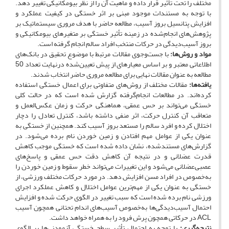
مختلف را تحت تأثیر قرار داده و ماهیت آن را از نظر بیومکانیکی تغییر دهد.
با توجه به مستندات موجود مبنی بر اثر خستگی در کیفیت عملکرد و
افزایش پتانسیل بروز آسیب، مطالعه حاضر با هدف مروری سیستماتیک بر
پژوهش‌های انجام‌شده در زمینه تأثیر خستگی بر متغیرهای بیومکانیکی و
بروز آسیب‌دیدگی در حرکات منتخب افراد سالم انجام گرفته است.
مواد و روش‌ها:
با جست‌وجوی مقالات مرتبط با موضوع تحقیق در بانک‌های
اطلاعاتی معتبر و بر اساس معیارهای از پیش تعیین‌شده درنهایت تعداد 50
مطالعه به عنوان مقالات نهایی برای مطالعه مروری حاضر انتخاب شدند.
یافته‌ها:
مقالات مختلف از روش‌های متفاوتی برای اعمال خستگی استفاده
کرده‌اند. در مطالعات انجام‌گرفته گزارش شده است که در حالت کلی
خستگی می‌تواند بر حس عمقی، هماهنگی حرکت و زمان عکس‌العمل و
متعاقب آن کنترل حرکت، اثر منفی داشته باشد، کنترل تعادل را دچار
اختلال کرده و افرد سالم را مستعد بروز آسیب کند. همچنین از خستگی به
عنوان یکی از عوامل مهم افتادن و زمین خوردن نام برده می‌شود. در
گزارش‌های مستند‌شده، نشان داده شده است که خستگی موجب کاهش
قدرت عضلانی و در نتیجه آن کاهش دقت حس عمقی و پاسخ‌های
عصبی‌عضلانی می‌شود و این تغییرات می‌تواند خطر سقوط و زمین خوردن را
به‌خصوص در افراد مسن افزایش دهد. در مورد حرکات مختلف ورزشی، از
خستگی به عنوان یکی از مهم‌ترین عوامل اختلال و کاهش عملکرد اجرای
ورزشی نام برده شده است که سبب تغییر در الگوی حرکت شده و افزایش
احتمال آسیب‌دیدگی‌ها به‌خصوص آسیب‌های اندام تحتانی همچون آسیب
ACL در حرکاتی همچون پرش فرود را به همراه خواهد داشت.
نتیجه‌گیری:
با توجه به احتمال تأثیر سطح خستگی آزمودنی‌ها بر الگوی