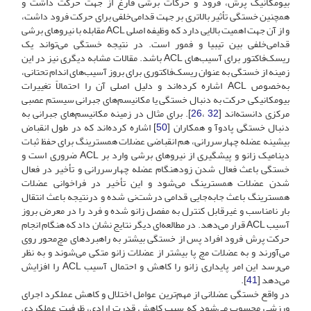
بیومکانیک پرش، فرود و حرکات برشی فارغ از جهت حرکت داشت و
همچنین خستگی تأثیر بالاتری بر جهت قدامی‌خلفی برای حرکت فرود داشت،
و از آن جهت اهمیت بالایی دارد که وظیفه اصلی ACL مقابله با نیروهای برشی
قدامی‌خلفی بین تیبیا و فمور است. در نتیجه خستگی می‌تواند یک
ریسک‌فاکتور برای آسیب‌های ACL باشد. مقالات مشابه دیگری نیز در این
زمینه از خستگی به عنوان ریسک‌فاکتوری برای بروز آسیب‌های اندام تحتانی،
به‌خصوص ACL اشاره کرده‌اند و دلیل اصلی آن‌ را احتمالاً تغییرات
بیومکانیکی حرکت به دنبال خستگی یا مکانیسم‌های جبرانی سیستم عصبی
مرکزی دانسته‌اند [
32
،
26
]. برای مثال در زمینه مکانیسم‌های جبرانی به
دنبال خستگی پادوآ و همکاران [
50
] اشاره کرده‌اند که در طول انقباض
بیشینه عضله چهارسررانی، هم انقباضی عضلات همسترینگ برای حفظ ثبات
دینامیک زانو و پیشگیری از نیروهای برشی وارد بر ACL ضروری است و
خستگی باعث فعال شدن زود‌هنگام عضله چهارسررانی و تأخیر در فعال
شدن عضلات همسترینگ می‌شود و این تأخیر در فراخوانی عضلات
همسترینگ باعث جابه‌جایی قدامی درشت‌نی شده و در‌نتیجه باعث انتقال
بار نامناسب و غیرقابل کنترل به مفصل زانو شده و فرد را در معرض بروز
آسیب ACL قرار می‌دهد. در مطالعه‌ای دیگر نتایج نشان داد که هنگام انجام
حرکت پرش فرود افراد پس از خستگی بیشتر به راهبردهای مچ‌محور روی
می‌آورند و به عضلات مچ پا بیشتر از عضلات زانو متکی می‌شوند و به نظر
می‌رسد این امر پایداری زانو را کاهش و احتمال آسیب ACL را افزایش
می‌دهد [
41
].
در واقع خستگی عضلانی از مهم‌ترین عوامل اختلال و کاهش عملکرد اجرای
ورزشی محسوب می‌شود که سبب کاهش قدرت ارادی، ظرفیت عملکردی