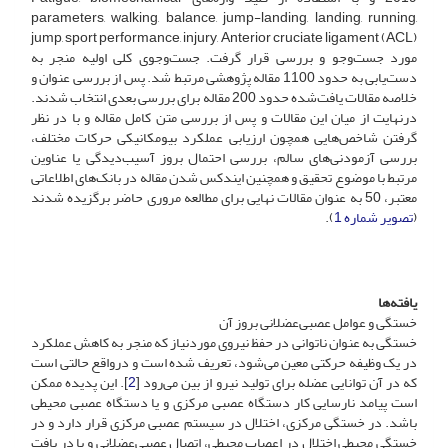
parameters, walking, balance, jump-landing, landing, running,
jump, sport performance, injury, Anterior cruciate ligament (ACL)
مورد جست‌وجو و بررسی قرار گرفت. جست‌وجوی کلی اولیه منجر به
دست‌یابی به حدود 1100 مقاله پژوهشی مرتبط شد. پس از بررسی عنوان و
خلاصه مقالات یافت‌شده حدود 200 مقاله برای بررسی بعدی انتخاب شدند.
درنهایت از میان این مقالات و پس از بررسی متن کامل مقاله و با در نظر
گرفتن شاخص‌هایی همچون ارزیابی عملکرد بیومکانیکی حرکات مختلف،
بررسی آزمودنی‌های سالم، بررسی احتمال بروز آسیب‌دیدگی یا عناوین
مرتبط با موضوع تحقیق و همچنین ایندکس شدن مقاله در بانک‌های اطلاعاتی
معتبر، 50 به عنوان مقالات نهایی برای مطالعه مروری حاضر برگزیده شدند
(
تصویر شماره 1
).
یافته‌ها
خستگی و عوامل عصبی‌عضلانی بروز آن
خستگی به عنوان ناتوانی در حفظ نیروی مورد‌نیاز که منجر به کاهش عملکرد
در یک وظیفه حرکتی معین می‌شود، تعریف شده است و درواقع حالتی است
که در آن توانایی عضله برای تولید نیرو از بین می‌رود [
2
]. این پدیده ممکن
است پیامد نارسایی کار دستگاه عصبی مرکزی و یا دستگاه عصبی محیطی
باشد. در خستگی مرکزی، اختلال در سیستم عصبی مرکزی قرار دارد و در
خستگی محیطی اختلال در اعصاب محیطی، اتصال عصبی‌عضلانی و یا در بافت