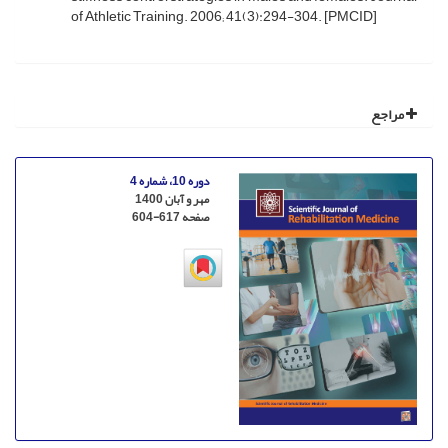
of Athletic Training. 2006; 41(3):294-304. [PMCID]
مراجع
دوره 10، شماره 4
مهر و آبان 1400
صفحه
604-617