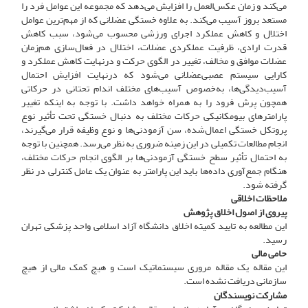
می‌کند و زمان عکس‌العمل را افزایش می‌دهد که مجموعه این عوامل فرد را
مستعد بروز آسیب می‌کند. به ‌علاوه خستگی عضلانی که از مهم‌ترین عوامل
اختلال و کاهش عملکرد اجرای ورزشی محسوب می‌شود، سبب کاهش
قدرت ارادی، ظرفیت عملکردی عضلات، اختلال در فعال‌سازی هم‌زمان
عضلات موافق و مخالف، تغییر در الگوی حرکت و درنهایت کاهش عملکرد و
کارایی سیستم عصبی‌عضلانی می‌شود که درنهایت افزایش احتمال
آسیب‌دیدگی‌ها، به‌خصوص آسیب‌های مختلف اندام تحتانی در حرکاتی
همچون پرش فرود را به همراه خواهد داشت. با توجه به اینکه تغییر
پارامترهای بیومکانیکی حرکات مختلف به دنبال خستگی تحت تأثیر نوع
پروتکل خستگی اعمال‌شده، سن آزمودنی‌ها و نوع وظیفه قرار می‌گیرند،
انجام مطالعات تکمیلی در این زمینه ضروری به نظر می‌رسد. همچنین با توجه
به احتمال تأثیر سطح خستگی آزمودنی‌ها بر الگوی انجام حرکات مختلف،
هنگام جمع‌آوری داده‌ها باید این پارامتر به عنوان یک عامل کنترلی در نظر
گرفته شود.
ملاحظات اخلاقی
پیروی از اصول اخلاق پژوهش
این مطالعه به تایید کمیته اخلاق دانشگاه آزاد اسلامی واحد پزشکی تهران
رسید.
حامی مالی
این مقاله یک مقاله مروری سیستماتیک است و هیچ کمک مالی از هیچ
سازمانی دریافت نشده است.
مشارکت نویسندگان