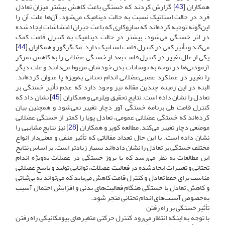
همکاران [
43
] گزارش کردند که خستگی باعث کاهش بیشتر میزان تعادل
فرد در حالت استاتیک نسبت به حالت دینامیک می‌شود. آن‌ها علت آن را
این‌گونه توجیه کرده‌اند که سازوکاری که باعث جبران اغتشاشات ایجاد‌شده
در اثر خستگی می‌شود، بیشتر در حالت دینامیک به کنترل قامت کمک
می‌کند و تأثیر کمی در کنترل قامت استاتیک دارد. مک‌گرگور و همکاران [
44
]
یکی از علل تغییر در کنترل قامت بعد از خستگی عضلانی را به کاهش تمرکز
آزمودنی‌ها در توجه به نوسانات بدن خودشان مربوط می‌دانند و علت دیگر
را تغییر در عملکرد عصبی‌عضلانی اندام تحتانی به‌ویژه پا عنوان کرده‌اند.
البته در این زمینه چندین مقاله نیز وجود دارد که عدم تأثیر خستگی بر
تعادل را نشان داده است. نتایج تحقیق ویلرمی و همکاران [
45
] نشان‌ داد که
کنترل قامت طی برنامه خستگی آور دچار تغییر نمی‌شود و همچنین بیان
کرده‌اند که خستگی عضلانی عمومی، تعادل پویا را کمتر از خستگی عضلانی
موضعی دچار تغییر می‌کند. مطالعه کوپر و همکاران [
28
] نیز نتایج مشابهی را
نشان داده است. با این حال تعداد مقالاتی که تأثیر منفی و معنی‌دار انواع
مختلف خستگی بر تعادل را نشان داده‌اند بسیار زیادتر است. بر اساس نتایج
این مطالعات به نظر می‌رسد که با بروز خستگی در عضلات به‌ویژه اندام
تحتانی و تغییرات ایجادشده در فعالیت عضلات، توانایی تولید و پاسخ عضلانی
مناسب برای حفظ تعادل و کنترل قامت کاهش می‌یابد که می‌تواند به بی‌ثباتی
و کاهش تعادل با خستگی هنگام فعالیت‌های بدنی و افزایش احتمال آسیب
به‌خصوص آسیب‌های اندام تحتانی منجر شود.
تأثیر خستگی بر راه رفتن
با توجه به اینکه انتظار می‌رود کنترل حرکتی متغیرهای بیومکانیکی راه رفتن