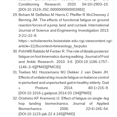
Conditioning Research. 2020; 34(10):2903-10.
[DOI:10.1519/JSC.0000000000002882]
Boham M, DeBeliso M, Harris C, Pfeiffer R, McChesney J,
Berning JM. The effects of functional fatigue on ground
reaction forces of a jump , land , and cut task. International
Journal of Science and Engineering Investigation 2013;
2(21):22-8.
https://scholarworks.boisestate.edu/cgi/viewcontent.cgi?
article=1118&context=kinesiology_facpubs
Pohl MB, Rabbito M, Ferber R. The role of tibialis posterior
fatigue on foot kinematics during walking. Journal of Foot
and Ankle Research. 2010; 3:6. [DOI:10.1186/1757-
1146-3-6][PMID][PMCID]
Toebes MJ, Hoozemans MJ, Dekker J, van Dieën JH.
Effects of unilateral leg muscle fatigue on balance control
in perturbed and unperturbed gait in healthy elderly. Gait
& Posture. 2014; 40(1):215-9.
[DOI:10.1016/j.gaitpost.2014.03.194][PMID]
Orishimo KF, Kremenic IJ. Effect of fatigue on single-leg
hop landing biomechanics. Journal of Applied
Biomechanics. 2006; 22(4):245-54.
[DOI:10.1123/jab.22.4.245][PMID]