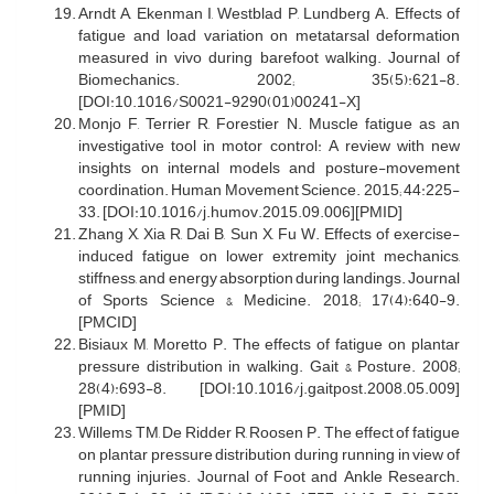
Arndt A, Ekenman I, Westblad P, Lundberg A. Effects of
fatigue and load variation on metatarsal deformation
measured in vivo during barefoot walking. Journal of
Biomechanics. 2002; 35(5):621-8.
[DOI:10.1016/S0021-9290(01)00241-X]
Monjo F, Terrier R, Forestier N. Muscle fatigue as an
investigative tool in motor control: A review with new
insights on internal models and posture-movement
coordination. Human Movement Science. 2015; 44:225-
33. [DOI:10.1016/j.humov.2015.09.006][PMID]
Zhang X, Xia R, Dai B, Sun X, Fu W. Effects of exercise-
induced fatigue on lower extremity joint mechanics,
stiffness, and energy absorption during landings. Journal
of Sports Science & Medicine. 2018; 17(4):640-9.
[PMCID]
Bisiaux M, Moretto P. The effects of fatigue on plantar
pressure distribution in walking. Gait & Posture. 2008;
28(4):693-8. [DOI:10.1016/j.gaitpost.2008.05.009]
[PMID]
Willems TM, De Ridder R, Roosen P. The effect of fatigue
on plantar pressure distribution during running in view of
running injuries. Journal of Foot and Ankle Research.