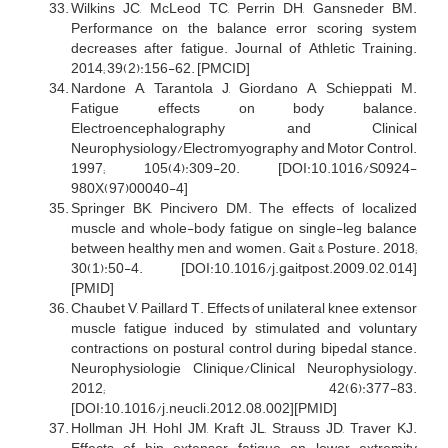
Wilkins JC, McLeod TC, Perrin DH, Gansneder BM.
Performance on the balance error scoring system
decreases after fatigue. Journal of Athletic Training.
2014; 39(2):156-62. [PMCID]
Nardone A, Tarantola J, Giordano A, Schieppati M.
Fatigue effects on body balance.
Electroencephalography and Clinical
Neurophysiology/Electromyography and Motor Control.
1997; 105(4):309-20. [DOI:10.1016/S0924-
980X(97)00040-4]
Springer BK, Pincivero DM. The effects of localized
muscle and whole-body fatigue on single-leg balance
between healthy men and women. Gait & Posture. 2018;
30(1):50-4. [DOI:10.1016/j.gaitpost.2009.02.014]
[PMID]
Chaubet V, Paillard T. Effects of unilateral knee extensor
muscle fatigue induced by stimulated and voluntary
contractions on postural control during bipedal stance.
Neurophysiologie Clinique/Clinical Neurophysiology.
2012; 42(6):377-83.
[DOI:10.1016/j.neucli.2012.08.002][PMID]
Hollman JH, Hohl JM, Kraft JL, Strauss JD, Traver KJ.