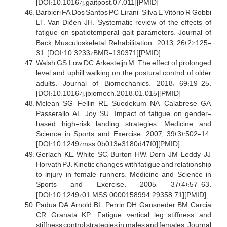
[DOI:10.1016/j.gaitpost.07.011][PMID]
Barbieri FA, Dos Santos PC, Lirani-Silva E, Vitório R, Gobbi
LT, Van Diëen JH. Systematic review of the effects of
fatigue on spatiotemporal gait parameters. Journal of
Back Musculoskeletal Rehabilitation. 2013; 26(2):125-
31. [DOI:10.3233/BMR-130371][PMID]
Walsh GS, Low DC, Arkesteijn M. The effect of prolonged
level and uphill walking on the postural control of older
adults. Journal of Biomechanics. 2018; 69:19-25.
[DOI:10.1016/j.jbiomech.2018.01.015][PMID]
Mclean SG, Fellin RE, Suedekum NA, Calabrese GA,
Passerallo AL, Joy SU. Impact of fatigue on gender-
based high-risk landing strategies. Medicine and
Science in Sports and Exercise. 2007; 39(3):502-14.
[DOI:10.1249/mss.0b013e3180d47f0][PMID]
Gerlach KE, White SC, Burton HW, Dorn JM, Leddy JJ,
Horvath PJ. Kinetic changes with fatigue and relationship
to injury in female runners. Medicine and Science in
Sports and Exercise. 2005; 37(4):57-63.
[DOI:10.1249/01.MSS.0000158994.29358.71][PMID]
Padua DA, Arnold BL, Perrin DH, Gansneder BM, Carcia
CR, Granata KP. Fatigue, vertical leg stiffness, and
stiffness control strategies in males and females. Journal