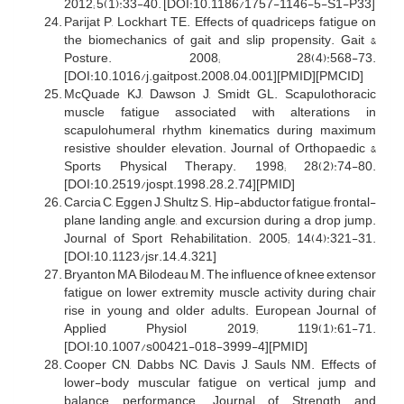
2012; 5(1):33-40. [DOI:10.1186/1757-1146-5-S1-P33]
Parijat P, Lockhart TE. Effects of quadriceps fatigue on
the biomechanics of gait and slip propensity. Gait &
Posture. 2008; 28(4):568-73.
[DOI:10.1016/j.gaitpost.2008.04.001][PMID][PMCID]
McQuade KJ, Dawson J, Smidt GL. Scapulothoracic
muscle fatigue associated with alterations in
scapulohumeral rhythm kinematics during maximum
resistive shoulder elevation. Journal of Orthopaedic &
Sports Physical Therapy. 1998; 28(2):74-80.
[DOI:10.2519/jospt.1998.28.2.74][PMID]
Carcia C, Eggen J, Shultz S. Hip-abductor fatigue, frontal-
plane landing angle, and excursion during a drop jump.
Journal of Sport Rehabilitation. 2005; 14(4):321-31.
[DOI:10.1123/jsr.14.4.321]
Bryanton MA, Bilodeau M. The influence of knee extensor
fatigue on lower extremity muscle activity during chair
rise in young and older adults. European Journal of
Applied Physiol 2019; 119(1):61-71.
[DOI:10.1007/s00421-018-3999-4][PMID]
Cooper CN, Dabbs NC, Davis J, Sauls NM. Effects of
lower-body muscular fatigue on vertical jump and
balance performance. Journal of Strength and