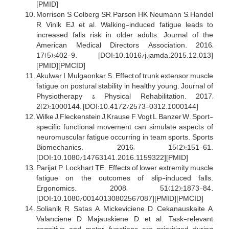
[PMID]
Morrison S, Colberg SR, Parson HK, Neumann S, Handel
R, Vinik EJ, et al. Walking-induced fatigue leads to
increased falls risk in older adults. Journal of the
American Medical Directors Association. 2016;
17(5):402-9. [DOI:10.1016/j.jamda.2015.12.013]
[PMID][PMCID]
Akulwar I, Mulgaonkar S. Effect of trunk extensor muscle
fatigue on postural stability in healthy young. Journal of
Physiotherapy & Physical Rehabilitation. 2017;
2(2):1000144. [DOI:10.4172/2573-0312.1000144]
Wilke J, Fleckenstein J, Krause F, Vogt L, Banzer W. Sport-
specific functional movement can simulate aspects of
neuromuscular fatigue occurring in team sports. Sports
Biomechanics. 2016; 15(2):151-61.
[DOI:10.1080/14763141.2016.1159322][PMID]
Parijat P, Lockhart TE. Effects of lower extremity muscle
fatigue on the outcomes of slip-induced falls.
Ergonomics. 2008; 51(12):1873-84.
[DOI:10.1080/00140130802567087][PMID][PMCID]
Solianik R, Satas A, Mickeviciene D, Cekanauskaite A,
Valanciene D, Majauskiene D, et al. Task-relevant