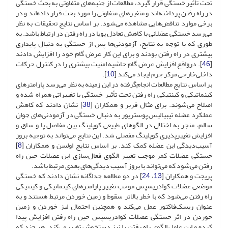
تحت تأثیر خستگی قرار گیرد، مطالعات از جنبه‌های متفاوتی به بحث خستگی
در راه رفتن پرداخته‌اند و متغیرهای متفاوتی را مورد بحث قرار داده‌اند و در
برخی موارد تناقض‌هایی مشاهده می‌شود. بر اساس نتایج تحقیقات به نظر
می‌رسد خستگی عضلانی با کاهش تعادل پویا در راه رفتن در ارتباط باشد. به
‌طوری که با توجه به نتایج، آزمودنی‌ها پس از خستگی به دنبال پایداری
بیشتری در راه رفتن بودند و برای این کار عرض گام خود را افزایش دادند
[
46
]. درواقع افزایش عرض گام حاشیه امنیت بیشتری را در کنترل حرکات
داخلی‌خارجی مرکز جرم ایجاد می‌کند [
10
].
بر اساس نتایج مطالعات انجام‌گرفته در این زمینه به ‌نظر می‌رسد پارامترهای
کینماتیکی و کینتیکی راه رفتن تحت تأثیر خستگی با تغییراتی همراه شده و
اصلاح می‌شوند. برای مثال فربر و همکاران [
38
] نشان دادند که کاهش
عملکرد عضله تیبیالیس پوستریور به دنبال خستگی در آزمودنی‌های جوان
سالم، منجر به اختلال در الگوهای طبیعی کوپلینگ بین مفاصل پا و ساق و
افزایش تغییرپذیری کوپلینگ مفصلی شد. این نتایج می‌تواند به توجیه بروز
آسیب‌دیدگی این عضله کمک کند. بر اساس نتایج اولسن و همکاران [
8
]
خستگی عضلات کمر موجب تغییر الگوی فعال‌سازی این عضلات حین راه
رفتن می‌شود که می‌تواند با بروز آسیب دیدگی‌های بعدی مرتبط باشد.
پریجت و همکاران [
13
،
24
] در دو مطالعه جداگانه نشان دادند که خستگی
موضعی عضلات کوادریسپس موجب تغییر پارامترهای کینماتیکی و کینتیکی
راه رفتن می‌شود که با خطر بالاتر سقوط و زمین خوردن مرتبط هستند و به
عنوان ریسک‌فاکتور عمل می‌کند و همچنین احتمال لیز خوردن و زمین
خوردن در اثر خستگی عضلات کوادریسپس حین راه رفتن افزایش پیدا
کرده و این عامل الگوی راه رفتن را نیز دستخوش تغییر می‌کند. هر چند که