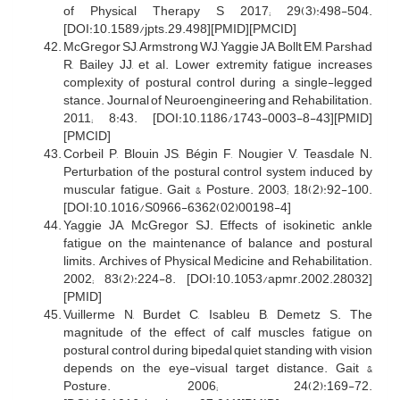
of Physical Therapy S 2017; 29(3):498-504.
[DOI:10.1589/jpts.29.498][PMID][PMCID]
McGregor SJ, Armstrong WJ, Yaggie JA, Bollt EM, Parshad
R, Bailey JJ, et al. Lower extremity fatigue increases
complexity of postural control during a single-legged
stance. Journal of Neuroengineering and Rehabilitation.
2011; 8:43. [DOI:10.1186/1743-0003-8-43][PMID]
[PMCID]
Corbeil P, Blouin JS, Bégin F, Nougier V, Teasdale N.
Perturbation of the postural control system induced by
muscular fatigue. Gait & Posture. 2003; 18(2):92-100.
[DOI:10.1016/S0966-6362(02)00198-4]
Yaggie JA, McGregor SJ. Effects of isokinetic ankle
fatigue on the maintenance of balance and postural
limits. Archives of Physical Medicine and Rehabilitation.
2002; 83(2):224-8. [DOI:10.1053/apmr.2002.28032]
[PMID]
Vuillerme N, Burdet C, Isableu B, Demetz S. The
magnitude of the effect of calf muscles fatigue on
postural control during bipedal quiet standing with vision
depends on the eye-visual target distance. Gait &
Posture. 2006; 24(2):169-72.