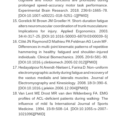
cognitive and motor functions are prioritized during
prolonged speed-accuracy motor task performance.
Experimental Brain Research. 2018; 236(6):1665-78.
[DOI:10.1007/s00221-018-5251-1][PMID]
Gorelick M, Brown JM, Groeller H. Short-duration fatigue
alters neuromuscular coordination of trunk musculature:
Implications for injury. Applied Ergonomics. 2003;
34(4):317-25. [DOI:10.1016/S0003-6870(03)00039-5]
Côté JN, Raymond D, Mathieu PA, Feldman AG, Levin MF.
Differences in multi-joint kinematic patterns of repetitive
hammering in healthy, fatigued and shoulder-injured
individuals. Clinical Biomechanics. 2005; 20(6):581-90.
[DOI:10.1016/j.clinbiomech.2005.02.012][PMID]
Hedayatpour N, Arendt-Nielsen L, Farina D. Non-uniform
electromyographic activity during fatigue and recovery of
the vastus medialis and lateralis muscles. Journal of
Electromyography and Kinesiology. 2008; 18(3):390-6.
[DOI:10.1016/j.jelekin.2006.12.004][PMID]
Van Lent ME, Drost MR, van den Wildenberg FA. EMG
profiles of ACL-deficient patients during walking: The
influence of mild fa International Journal of Sports
Medicine. 1994; 15(8):508-14. [DOI:10.1055/s-2007-
1021096][PMID]