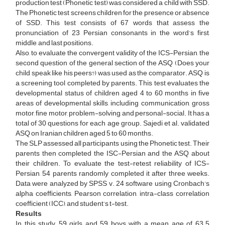
production test (Phonetic test) was considered a child with SSD.
The Phonetic test screens children for the presence or absence
of SSD. This test consists of 67 words that assess the
pronunciation of 23 Persian consonants in the word’s first,
middle, and last positions.
Also, to evaluate the convergent validity of the ICS-Persian, the
second question of the general section of the ASQ (Does your
child speak like his peers?) was used as the comparator. ASQ is
a screening tool completed by parents. This test evaluates the
developmental status of children aged 4 to 60 months in five
areas of developmental skills, including communication, gross
motor, fine motor, problem-solving, and personal-social. It has a
total of 30 questions for each age group. Sajedi et al. validated
ASQ on Iranian children aged 5 to 60 months.
The SLP assessed all participants using the Phonetic test. Their
parents then completed the ISC-Persian and the ASQ about
their children. To evaluate the test-retest reliability of ICS-
Persian, 54 parents randomly completed it after three weeks.
Data were analyzed by SPSS v. 24 software using Cronbach’s
alpha coefficients, Pearson correlation, intra-class correlation
coefficient (ICC), and student’s t-test.
Results
In this study, 59 girls and 59 boys with a mean age of 63.5