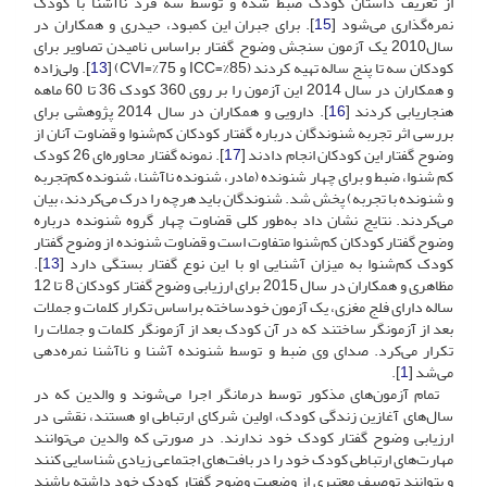
از تعریف داستان کودک ضبط شده و توسط سه فرد ناآشنا با کودک
نمره‌گذاری می‌شود [
15
]. برای جبران این کمبود، حیدری و همکاران در
سال2010 یک آزمون سنجش وضوح گفتار براساس نامیدن تصاویر برای
کودکان سه تا پنج ساله تهیه کردند (85%=ICC و 75%=CVI) [
13
]. ولی‌زاده
و همکاران در سال 2014 این آزمون را بر روی 360 کودک 36 تا 60 ماهه
هنجاریابی کردند [
16
]. دارویی و همکاران در سال 2014 پژوهشی برای
بررسی اثر تجربه شنوندگان درباره گفتار کودکان کم‌شنوا و قضاوت آنان از
وضوح گفتار این کودکان انجام دادند [
17
]. نمونه گفتار محاوره‌ای 26 کودک
کم شنوا، ضبط و برای چهار شنونده (مادر، شنونده ناآشنا، شنونده کم‌تجربه
و شنونده با تجربه) پخش شد. شنوندگان باید هرچه را درک می‌کردند، بیان
می‌کردند. نتایج نشان داد به‌طور کلی قضاوت چهار گروه شنونده درباره
وضوح گفتار کودکان کم‌شنوا متفاوت است و قضاوت شنونده از وضوح گفتار
کودک کم‌شنوا به میزان آشنایی او با این نوع گفتار بستگی دارد [
13
].
مظاهری و همکاران در سال 2015 برای ارزیابی وضوح گفتار کودکان 8 تا 12
ساله دارای فلج مغزی، یک آزمون خودساخته براساس تکرار کلمات و جملات
بعد از آزمونگر ساختند که در آن کودک بعد از آزمونگر کلمات و جملات را
تکرار می‌کرد. صدای وی ضبط و توسط شنونده آشنا و ناآشنا نمره‌دهی
می‌شد [
1
].
تمام آزمون‌های مذکور توسط درمانگر اجرا می‌شوند و والدین ‌که در
سال‌های آغازین زندگی کودک، اولین شرکای ارتباطی او هستند، نقشی در
ارزیابی وضوح گفتار کودک خود ندارند. در صورتی که والدین می‌توانند
مهارت‌های ارتباطی کودک خود را در بافت‌های اجتماعی زیادی شناسایی کنند
و بتوانند توصیف معتبری از وضعیت وضوح گفتار کودک خود داشته باشند