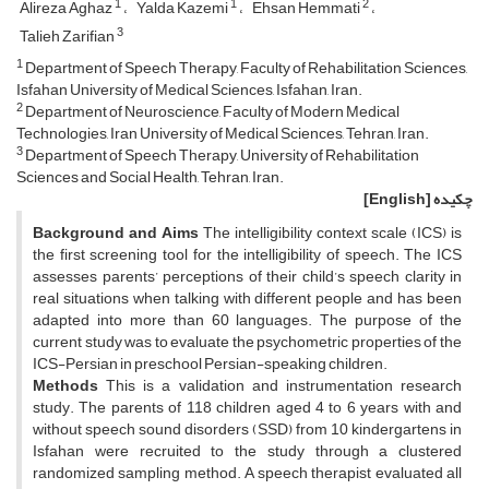
1
1
2
Alireza Aghaz
Yalda Kazemi
Ehsan Hemmati
3
Talieh Zarifian
1
Department of Speech Therapy, Faculty of Rehabilitation Sciences,
Isfahan University of Medical Sciences, Isfahan, Iran.
2
Department of Neuroscience, Faculty of Modern Medical
Technologies, Iran University of Medical Sciences, Tehran, Iran.
3
Department of Speech Therapy, University of Rehabilitation
Sciences and Social Health, Tehran, Iran.
چکیده
[English]
Background and Aims
The intelligibility context scale (ICS) is
the first screening tool for the intelligibility of speech. The ICS
assesses parents’ perceptions of their child’s speech clarity in
real situations when talking with different people and has been
adapted into more than 60 languages. The purpose of the
current study was to evaluate the psychometric properties of the
ICS-Persian in preschool Persian-speaking children.
Methods
This is a validation and instrumentation research
study. The parents of 118 children aged 4 to 6 years with and
without speech sound disorders (SSD) from 10 kindergartens in
Isfahan were recruited to the study through a clustered
randomized sampling method. A speech therapist evaluated all