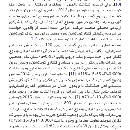
[
18
]. برای توسعه شناخت والدین از عملکرد کودکشان در بافت، مک
کورمک، هریسون و مک‌لود در سال 2012 مقیاسی برای والدین تهیه کردند
که مقیاس وضوح گفتار در بافت نام دارد. مقیاس وضوح گفتار برای به‌دست
آوردن نظرات والدین در مورد وضوح گفتار کودکشان، وقتی که با شرکای
ارتباطی مختلفی صحبت می‌کند، طراحی شده است. از والدین خواسته
می‌شود به چگونگی گفتار کودکشان نمره دهند. به این صورت که کودکشان
چقدر می‌تواند مخاطبان متفاوت را متوجه منظور خود کند [
11
].
نسخه اصلی مقیاس وضوح گفتار بر روی 120 کودک پیش دبستانی
استرالیایی-انگلیسی اعتباریابی شده است که در آن مطالعه، مقیاس وضوح
گفتار اعتبار، حساسیت و ثبات درونی بالایی (0/93=α) نشان داد. همچنین
بین نمرات والدین نگران در مورد صداهای گفتاری کودکشان و والدین بدون
نگرانی در مورد صداهای گفتاری کودک خود، اختلاف معناداری وجود داشت
(P=0/000 و t(118)=-5/35) [
11
]. یه مانو همکاران در سال 2014 مقیاس
وضوح گفتار در بافت را به‌عنوان یک ابزار غربالگری برای 72 کودکان پیش
دبستانی اهل هنگ‌کنگ با و بدون اختلال در صداهای گفتاری اعتباریابی
کردند. نتایج نشان داد بین نمرات دو گروه اختلاف معنادار وجود دارد
(P=0/000 و t(70)=3/13) [
7
]. مک لود و همکاران در سال 2015 پژوهشی
با هدف توصیف نمرات هنجار 803 کودکان پیش دبستانی استرالیایی
انگلیسی زبان در مقیاس وضوح گفتار در بافت انجام دادند. نتایج نشان داد
بین نمرات والدینی که نگران وضعیت گفتاری فرزندشان بودند با والدینی که
نگران نبودند تفاوت معناداری وجود داشت (P=0/000 و t(796)=16/8)
همچنین ویژگی آزمون 0/58 و حساسیت آن 0/82 به دست آمد و پیشنهاد