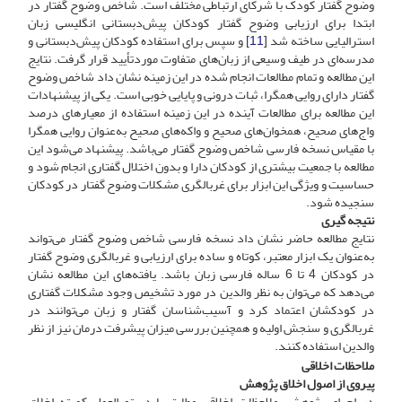
وضوح گفتار کودک با شرکای ارتباطی مختلف است. شاخص وضوح گفتار در
ابتدا برای ارزیابی وضوح گفتار کودکان پیش‌دبستانی انگلیسی زبان
استرالیایی ساخته شد [
11
] و سپس برای استفاده کودکان پیش‌دبستانی و
مدرسه‌ای در طیف وسیعی از زبان‌های متفاوت موردتأیید قرار گرفت. نتایج
این مطالعه و تمام مطالعات انجام شده در این زمینه نشان داد شاخص وضوح
گفتار دارای روایی همگرا، ثبات درونی و پایایی خوبی است. یکی از پیشنهادات
این مطالعه برای مطالعات آینده در این زمینه استفاده از معیارهای درصد
واج‌های صحیح، همخوان‌های صحیح و واکه‌های صحیح به‌عنوان روایی همگرا
با مقیاس نسخه فارسی شاخص وضوح گفتار می‌باشد. پیشنهاد می‌شود این
مطالعه با جمعیت بیشتری از کودکان دارا و بدون اختلال گفتاری انجام شود و
حساسیت و ویژگی این ابزار برای غربالگری مشکلات وضوح گفتار در کودکان
سنجیده شود.
نتیجه گیری
نتایج مطالعه حاضر نشان داد نسخه فارسی شاخص وضوح گفتار می‌تواند
به‌عنوان یک ابزار معتبر، کوتاه و ساده برای ارزیابی و غربالگری وضوح گفتار
در کودکان 4 تا 6 ساله فارسی زبان ‌باشد. یافته‌های این مطالعه نشان
می‌دهد که می‌توان به نظر والدین در مورد تشخیص وجود مشکلات گفتاری
در کودکشان اعتماد کرد و آسیب‌شناسان گفتار و زبان می‌توانند در
غربالگری و سنجش اولیه و همچنین بررسی میزان پیشرفت درمان نیز از نظر
والدین استفاده کنند.
ملاحظات اخلاقی
پیروی از اصول اخلاق پژوهش
در اجرای پژوهش، ملاحظات اخلاقی مطابق با دستورالعمل کمیته اخلاق