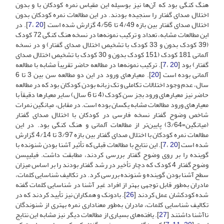
هنگ کنگی بود که آن‌ها نیز بوسیله این مقیاس نمره کودکان با و بدون
اختلال صدای گفتار را سنجیده بودند. در این مطالعات نمره کودکان بدون
اختلال صدای گفتار بین بازه 4/49 تا 4/56 گزارش شده است [
20
،
7
]. در
این مطالعات مشابه، تعداد و ترکیب نمونه‌ها در نسخه هنگ کنگی 72 کودک
(39 کودک بدون و 33 کودک با تشخیص اختلال صدای گفتار) و در نسخه
آلمانی 181 کودک (151 کودک بدون و 30 کودک با تشخیص اختلال صدای
گفتار) بود [
20
،
7
]. ترکیب نمونه‌ها در مطالعه حاضر تقریباً مشابه با مطالعه
آلمانی بوده است [
20
]. معیارهای ورود در این دو مطالعه سن بین 3 تا 6
سال، عدم وجود اختلالات تکاملی و تک زبانه بودن کودکان بود که در مطالعه
حاضر نیز معیارهای ورود بجز سن کودک (4 تا 6 سال) سایر معیارها دقیقاً با
معیارهای ورود مطالعات مشابه یکسان بوده است. در مقابل، میانگین نمرات
شاخص وضوح گفتار نسخه فارسی در کودکان با اختلال صدای گفتار
(میانگین=3/64) پایین‌تر از مطالعات آلمانی و هنگ کنگی بود. در این
مطالعات نمره کودکان با اختلال صدای گفتار بین بازه 3/97 تا 4/14 گزارش
شده است [
20
،
7
]. این نتایج با مطالعات قبلی که تأثیر آشنا بودن شنونده با
گوینده را بر روی وضوح گفتار بررسی کردند، مطابقت داشت. فیلیپسن
وضوح گفتار 4 کودک که دچار تأخیر در رشد گفتار بودند را بر اساس میزان
سطح آشنا بودن گوینده و شنونده بررسی کرد. در تکالیف شناسایی کلمات،
مادران به‌طور قابل توجهی بهتر از افراد غیر آشنا در شناسایی کلمات گفته
شده کودکشان عمل کردند [
26
]. بادونک و همکاران نیز تأیید کردند که در
تکالیف شناسایی کلمات، مادران به‌طور معناداری نمره بهتری از شنوندگان
ناآشنا داشتند [
27
]. یافته‌های بسیاری از مطالعات دیگر نیز مشابه این نتایج