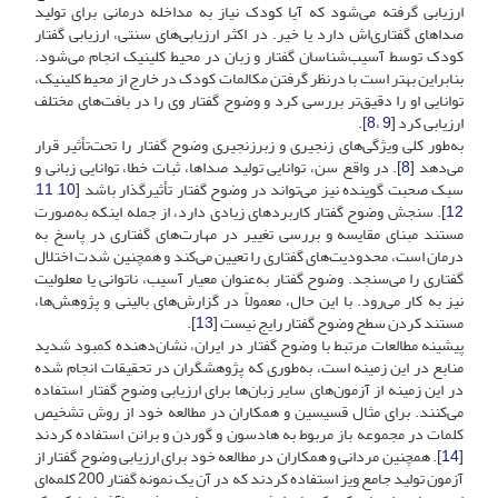
ارزیابی گرفته می‌شود که آیا کودک نیاز به مداخله درمانی برای تولید
صداهای گفتاری‌اش دارد یا خیر. در اکثر ارزیابی‌های سنتی، ارزیابی گفتار
کودک توسط آسیب‌شناسان گفتار و زبان در محیط کلینیک انجام می‌شود.
بنابراین بهتر است با درنظر گرفتن مکالمات کودک در خارج از محیط کلینیک،
توانایی او را دقیق‌تر بررسی کرد و وضوح گفتار وی را در بافت‌های مختلف
ارزیابی کرد [
9
،
8
].
به‌طور کلی ویژگی‌های زنجیری و زبرزنجیری وضوح گفتار را تحت‌تأثیر قرار
می‌دهد [
8
]. در واقع سن، توانایی تولید صداها، ثبات خطا، توانایی زبانی و
سبک صحبت گوینده نیز می‌تواند در وضوح گفتار تأثیرگذار باشد [
10
,
11
,
12
]. سنجش وضوح گفتار کاربردهای زیادی دارد، از جمله اینکه به‌صورت
مستند مبنای مقایسه و بررسی تغییر در مهارت‌های گفتاری در پاسخ به
درمان است، محدودیت‌های گفتاری را تعیین می‌کند و همچنین شدت اختلال
گفتاری را می‌سنجد. وضوح گفتار به‌عنوان معیار آسیب، ناتوانی یا معلولیت
نیز به کار می‌رود. با این حال، معمولاً در گزارش‌های بالینی و پژوهش‌ها،
مستند کردن سطح وضوح گفتار رایج نیست [
13
].
پیشینه مطالعات مرتبط با وضوح گفتار در ایران، نشان‌دهنده کمبود شدید
منابع در این زمینه است، به‌طوری که پژوهشگران در تحقیقات انجام شده
در این زمینه از آزمون‌های سایر زبان‌ها برای ارزیابی وضوح گفتار استفاده
می‌کنند. برای مثال قسیسین و همکاران در مطالعه خود از روش تشخیص
کلمات در مجموعه باز مربوط به هادسون و گوردن و برانن استفاده کردند
[
14
]. همچنین مردانی و همکاران در مطالعه خود برای ارزیابی وضوح گفتار از
آزمون تولید جامع ویز استفاده کردند که در آن یک نمونه گفتار 200 کلمه‌ای