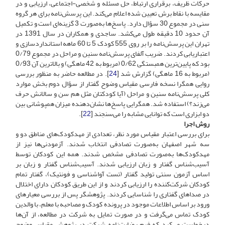
حرکات ظریف، برقراری ارتباط، حل مسئله و شخصی-اجتماعی، ارزیابی و در
مقایسه با نقاط برش تعیین شده اعلام می‌کند. این پرسش‌نامه برای هر گروه
سنی در مجموع 30 سؤال دارد. پاسخ‌ها به‌صورت 3 گزینه‌ای است و تکمیل
آن حدود 10 دقیقه طول می‌کشد. ساجدی و همکاران در سال 1391 در
تهران این پرسش‌نامه را بر روی 555 کودک 5 تا 60 ماهه استانداردسازی و
اعتباریابی کردند. ضریب آلفای پرسش‌نامه سنین و مراحل در مجموع 0/79
بود که پایین‌ترین همبستگی 0/62 (مربوط به 42 ماهگی) و بالاترین آن 0/93
(مربوط به 16 ماهگی) گزارش شد [
24
]. در مطالعه حاضر به منظور بررسی
روایی همگرا نسخه فارسی مقیاس وضوح گفتار از سؤال دوم بخش موارد
کلی پرسش‌نامه سنین و مراحل (آیا کودکتان مثل هم سن و سالانش حرف
می‌زند؟) استفاده شد. همگرایی پاسخ‌ها نشان‌دهنده‌ میزان همپوشانی بین
دو ابزاری است که توانایی مشابه را می‌سنجند [
22
].
روش اجرا
برای بررسی اعتبار مقیاس مورد نظر، تعدادی از مهدکودک‌های مناطق دو و
سه شهر اصفهان به‌صورت تصادفی انتخاب شدند. آزمودنی‌ها نیز از
مهدکودک‌ها به‌صورت تصادفی مشخص شدند. همه این کودکان توسط
آسیب‌شناس گفتار و زبان ارزیابی شدند. آسیب‌شناس گفتار و زبان بر
اساس آزمون سنتی تولید گفتار (تست آواشناسی و فونتیک)، گفتار تمام
کودکان شرکت‌کننده را ارزیابی کردند و از این طریق کودکان دارای اختلال
در صداهای گفتاری را شناسایی کردند. پژوهشگر پس از بررسی معیارهای
ورود بر اساس اطلاعات موجود در پرونده کودک و مصاحبه با معلم، با والدین
کودک تماس می‌گرفت و در صورت تمایل به شرکت در مطالعه، از آن‌ها
درخواست می‌کرد که فرم رضایت‌نامه شرکت در پژوهش مقیاس وضوح