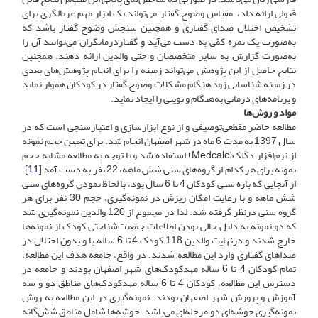
قبولی ارائه داد، مقیاس وضوح گفتار می‌تواند یک ابزار مهم غربالگری برای
تشخیص اختلال صدای گفتاری و همچنین سنجش وضوح گفتار باشد که
به‌صورت یک نمره کمّی به دست می‌آید و گفتاردرمانگران می‌توانند آن را
به‌صورت گزارش به سایر متخصصان و حتی والدین ارائه دهند. همچنین
نتایج حاصل از این پژوهش می‌تواند زمینه را برای انجام پژوهش‌های بعدی
در زمینه شناسایی زود هنگام مشکلات وضوح گفتار در کودکان هموار نماید
و برنامه‌های درمانی به‌هنگام و نوینی را ایجاد نماید.
مواد و روش‌ها
مطالعه حاضر مقطعی‌توصیفی و از نوع ابزارسازی و اعتبارسنجی است که در
سال 1397 به مدت 6 ماه در شهر اصفهان انجام شد. برای تعیین حجم نمونه
از نرم‌افزار ِدکَلک(Medcalc) استفاده شد و با توجه به مطالعه‌ مشابه حجم
نمونه‌ برای هر کدام از گروه‌های سنی شش ماهه، 22 نفر به دست ‌آمد [
11
].
از آنجایی که بازه‌ سنی کودکان 4 تا 6 سال بود، با لحاظ نمودن گروه‌های سنی
شش ماهه و با رعایت امکان ریزش در نمونه‌گیری، حجم 30 نفر برای هر
گروه سنی درنظر گرفته شد. لذا در مجموع از 120 والدین نمونه‌گیری شد
که دو نمونه به دلیل خالی بودن اطلاعات جمعیت‌شناختی کودک از نمونه‌ها
خارج شدند و درنهایت والدین 118 کودک 4 تا 6 ساله با و بدون اختلال در
صداهای گفتاری وارد این مطالعه شدند. در واقع، جامعه هدف این مطالعه،
تمام کودکان 4 تا 6 ساله مهدکودک‌های شهر اصفهان بودند و جامعه در
دسترس این مطالعه، کودکان 4 تا 6 ساله مهدکودک‌های مناطق دو و سه
آموزش و پرورش شهر اصفهان بودند. نمونه‌گیری در این مطالعه به روش
نمونه‌گیری خوشه‌ای دو مرحله‌ای می‌باشد. خوشه‌ها شامل مناطق شش‌گانه