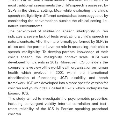
The clinical decision is made based on the evaluation results. In
most traditional assessments, the child’s speech is assessed by
SLPs in the clinical setting. Meanwhile, evaluating the child’s
speech intelligibility in different contexts has been suggested by
considering the conversations outside the clinical setting, i.e.,
natural environments.
The background of studies on speech intelligibility in Iran
indicates a severe lack of tests evaluating a child’s speech in
natural contexts. All of them are formally performed by SLPs in
clinics, and the parents have no role in assessing their child’s
speech intelligibility. To develop parents’ knowledge of their
child’s speech, the intelligibility context scale (ICS) was
developed for parents in 2012. Moreover, ICS considers the
comprehensive view of the world health organization on human
health, which evolved in 2001 within the international
classification of functioning (ICF), disability, and heath
framework. ICF was developed into a more specific version for
children and youth in 2007 called ICF-CY, which underpins the
bases of ICS.
This study aimed to investigate the psychometric properties,
including convergent validity, internal correlation, and test-
retest reliability of the ICS in Persian-speaking preschool
children.