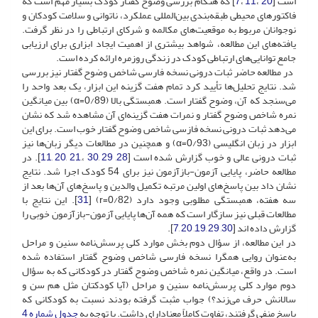
است [
20
،
11
،
7
] که هنگام بررسی وضوح گفتار کودک بسیار مهم است که
فاکتورهای محیطی طبقه‌بندی بین‌المللی عملکرد، ناتوانی و سلامت کودکان و
نوجوانان مربوط به موقعیت‌های مکالمه و شرکای ارتباطی را در نظر گرفت.
یافته‌های این مطالعه، شواهد بیشتری از اهمیت ایجاد ابزاری برای ارزیابی
جامع توانایی‌های ارتباطی کودک در زندگی روزمره ارائه کرده است.
در مطالعه حاضر ثبات درونی نسخه فارسی شاخص وضوح گفتار نیز بررسی
شد. نتایج تحلیل‌ها تأیید کرد تمام هفت گزینه این ابزار، یک بعد واحد را
می‌سنجد که آن، وضوح گفتار است. همبستگی بالا (0/89=α) بین میانگین
نمره شاخص وضوح گفتار و نمرات هفت گزینه‌ای آن مشاهده شد که نشان
می‌دهد ثبات درونی نسخه فازسی شاخص وضوح گفتار خوب است. برای این
ابزار در زبان انگلیسی (0/93=α) و همچنین در مطالعات دیگر زبان‌ها نیز
ثبات درونی عالی و خوب گزارش شده است [
28
,
29
,
30
،,
21
,
20
,
11
]. در
مطالعه حاضر، پایایی آزمون‌-بازآزمون نیز برای 54 کودک اجرا شد. نتایج
نشان داد بین پاسخ‌های اولین مرتبه تکمیل والدین و پاسخ‌های آن‌ها بعد از
سه هفته، همبستگی مطلوبی وجود دارد (0/82=r) [
31
]. این نتایج با
مطالعات قبلی نیز سازگار است که همه آن‌ها پایایی آزمون-بازآزمون خوبی را
گزارش داده اند [
30
,
29
,
19
,
20
,
7
].
در این مطالعه، از سؤال دوم بخش موارد کلی پرسش‌نامه سنین و مراحل
به‌عنوان روایی همگرا نسخه فارسی شاخص وضوح گفتار استفاده شده
است. در واقع، میانگین نمره شاخص وضوح گفتار در کودکانی که به سؤال
دوم موارد کلی پرسش‌نامه سنین و مراحل (آیا کودکتان مثل هم سن و
سالانش حرف می‌زند؟) جواب مثبت گرفته بودند نسبت به کودکانی که
پاسخ منفی گرفتند، تفاوت کاملاً معنادارای داشت. با توجه به
جدول شماره 4