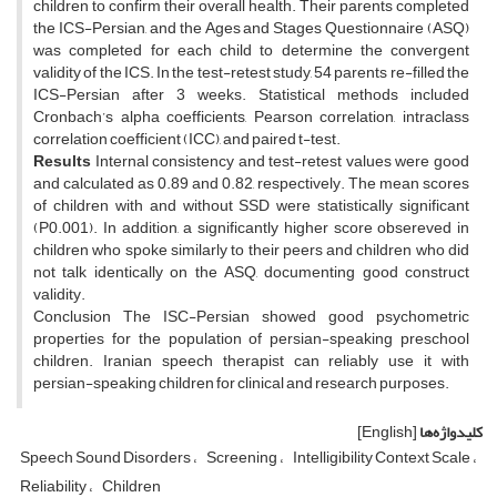
children to confirm their overall health. Their parents completed
the ICS-Persian, and the Ages and Stages Questionnaire (ASQ)
was completed for each child to determine the convergent
validity of the ICS. In the test-retest study, 54 parents re-filled the
ICS-Persian after 3 weeks. Statistical methods included
Cronbach’s alpha coefficients, Pearson correlation, intraclass
correlation coefficient (ICC), and paired t-test.
Results
Internal consistency and test-retest values were good
and calculated as 0.89 and 0.82, respectively. The mean scores
of children with and without SSD were statistically significant
(P0.001). In addition, a significantly higher score obsereved in
children who spoke similarly to their peers and children who did
not talk identically on the ASQ, documenting good construct
validity.
Conclusion The ISC-Persian showed good psychometric
properties for the population of persian-speaking preschool
children. Iranian speech therapist can reliably use it with
persian-speaking children for clinical and research purposes.
کلیدواژه‌ها
[English]
Speech Sound Disorders
Screening
Intelligibility Context Scale
Reliability
Children