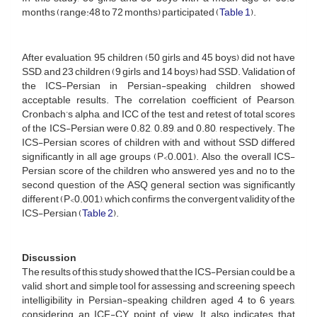
months (range:48 to 72 months) participated (
Table 1
).
After evaluation, 95 children (50 girls and 45 boys) did not have
SSD, and 23 children (9 girls and 14 boys) had SSD. Validation of
the ICS-Persian in Persian-speaking children showed
acceptable results. The correlation coefficient of Pearson,
Cronbach’s alpha, and ICC of the test and retest of total scores
of the ICS-Persian were 0.82, 0.89, and 0.80, respectively. The
ICS-Persian scores of children with and without SSD differed
significantly in all age groups (P<0.001). Also, the overall ICS-
Persian score of the children who answered yes and no to the
second question of the ASQ general section was significantly
different (P<0.001), which confirms the convergent validity of the
ICS-Persian (
Table 2
).
Discussion
The results of this study showed that the ICS-Persian could be a
valid, short, and simple tool for assessing and screening speech
intelligibility in Persian-speaking children aged 4 to 6 years,
considering an ICF-CY point of view. It also indicates that