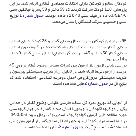
کودکان سالم و کودکان دارای اختلالات صداهای گفتاری انجام شد. در این
پژوهش، 118 کودک شرکت کردند که 59 دختر و 59 پسر با میانگین سنی
7/6±63/5 ماه در طیف سنی 48 تا 72 ماهه، بودند.
جدول شماره 1
توزیع
سنی و جنسیتی شرکت‌کنندگان را نشان می‌دهد.
95 نفر از این کودکان بدون اختلال صدای گفتار و 23 کودک دارای اختلال
صدای گفتار بودند. جنسیت کودکان شرکت‌کننده در گروه بدون اختلال
صدای گفتار 50 دختر و 45 پسر و در گروه دارای اختلال صدای گفتار، 9 دختر
و 14 پسر بود.
بررسی پایایی آزمون باز آزمون بین نمرات مقیاس وضوح گفتار بر روی 45
درصد از آزمودنی‌ها انجام شد. در تحلیل آن از ضریب همبستگی پیرسون و
ضریب همبستگی درون‌گروهی (مدل دوطرفه تصادفی) استفاده شد که
نتایج آن در
جدول شماره 2
قابل مشاهده است.
از آنجایی که توزیع نمره کل نسخه فارسی مقیاس وضوح گفتار در حداقل
یکی از دو گروه (کودکان با و بدون اختلال صدای گفتار)، در چهار گروه سنی
مورد مطالعه طبق آزمون کولموگروف-اسمیرنوف نرمال نبود (0/05>P).
برای مقایسه نمرات کودکان با و بدون اختلال صدای گفتار از آزمون من ویتنی
استفاده شد که نتایج آن در
جدول شماره 3
نشان داده شده است.