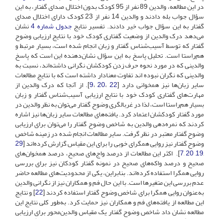
در این مطالعه، والدین 89 نفر از 95 کودک بدون اختلال صدای گفتار، به این
سؤال جواب بله دادند و والدین 14 نفر از 23 کودک دارای اختلال صدای
گفتار به این سؤال جواب خیر دادند. تفسیر نتایج
جدول شماره 4
نشان
می‌دهد درک والدین از وضعیت گفتاری کودک خود با نتایج ارزیابی وضوح
گفتار که توسط آسیب‌شناس گفتار و زبان انجام شده است، بسیار مرتبط و
هم‌راستا است. تحلیل پاسخ به این سؤال نشان‌دهنده این است که پاسخ
والدینی که در مورد نحوه حرف زدن کودکشان نگرانی داشته‌اند، نسبت به
والدینی که نگران نبوده اند تفاوت معنادار داشته است که با نتایج مطالعات
سایر زبان‌ها نیز همخوانی دارد [
22
،
20
،
9
]. از آنجا که درک والدین از
مهارت‌های گفتاری کودک خود با نتایج ارزیابی آسیب‌شناس گفتار و زبان
بسیار هم‌راستا است، لذا در غربالگری وضوح گفتار می‌توان به نظر والدین در
مورد گفتار کودکشان اعتماد کرد. یافته‌های مطالعات سایر زبان‌ها نیز اشاره
کردند که نمره‌دهی والدین به شاخص وضوح گفتار را می‌توان برای ارزیابی
وضوح گفتار معتبر در نظر گرفت. سایر مطالعات انجام شده در زمینه‌ شاخص
وضوح گفتار نیز روایی همگرای خوبی را برای این مقیاس گزارش کرده‌اند [
29
,
19
,
20
,
7
]. اکثر این مطالعات از درصد واج‌های صحیح، درصد همخوان‌های
صحیح و درصد واکه‌های صحیح در نمونه گفتار کودکان نیز برای بررسی
روایی همگرا استفاده کرده‌اند. بنابراین، یکی از محدودیت‌های مطالعه حاضر
عدم بررسی این متغیرها است. با این حال فم و همکاران نیز از نگرانی والدین
به‌عنوان روایی همگرا برای شاخص وضوح گفتار استفاده کردند [
22
] و نتایج
این مطالعه از یافته‌های فم و همکاران نیز حمایت کرد. به‌طور کلی نتایج این
مطالعه نشان داد شاخص وضوح گفتار یک مقیاس والدین‌محور برای ارزیابی