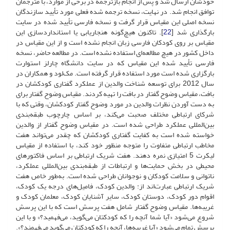
خودشان ارسال شد و پس از انجام بازترجمه در برخی از موارد، با مترجمان
توافق انجام شد. در نهایت، نسخه ترجمه شده فعلی مورد تأیید سازندگان
نسخه اصلی این مقیاس قرار گرفت و نسخه فارسی تأیید شده در سایت
بارگذاری شد [
22
]. تاکنون هیچ‌گونه هنجاریابی یا استانداردسازی این
مقیاس بر روی کودکان فارسی زبان انجام نشده است و از این مقیاس در
داخل کشور در هیچ مطالعه‌ای استفاده نشده است. در مطالعه حاضر، نسخه
فارسی تأیید شده این مقیاس که در سایت دانشگاه چارلز استوارت
بارگزاری شده است مورد استفاده قرار گرفته است. مک‌لود و همکاران در
سال 2012 برای توسعه شناخت والدین از عملکرد گفتاری کودکشان در
بافت، مقیاس وضوح گفتار در بافت را تهیه کردند. مقیاس وضوح گفتار برای
به دست آوردن نظرات والدین در مورد وضوح گفتار کودکشان، وقتی که با
شرکای ارتباطی مختلف صحبت می‌کند، بر اساس چارچوب طبقه‌بندی
بین‌المللی عملکرد طراحی شده است. در مقیاس وضوح گفتار از والدین
خواسته شده است به کفایت گفتاری کودکشان که چقدر می‌تواند هفت
مخاطب ارتباطی متفاوت را متوجه منظور خود کند، با استفاده از مقیاس
لیکرت 5 امتیازی نمره دهند. هفت شریک ارتباطی بر اساس فاکتورهای
محیطی در بخش حمایت‌ها و ارتباطات از طبقه‌بندی بین‌المللی عملکرد،
ناتوانی و سلامت کودکان و نوجوانان طراحی شده است. به‌طور خاص هفت
شریک ارتباطی عبارت‌اند از: والدین کودک، فامیل‌های درجه یک کودک،
اقوام دور کودک، دوستان کودک، سایر آشنایان کودک، معلمان کودک و
غریبه‌ها. مقیاس وضوح گفتار شامل هفت پرسش است که با این پرسش
شروع می‌شود «آیا شما آنچه را که کودکتان می‌گوید، می‌فهمید؟» و با این
پرسش تمام می‌شود «آیا غریبه‌ها، آنچه را که کودکتان می‌گوید می‌فهمند؟».