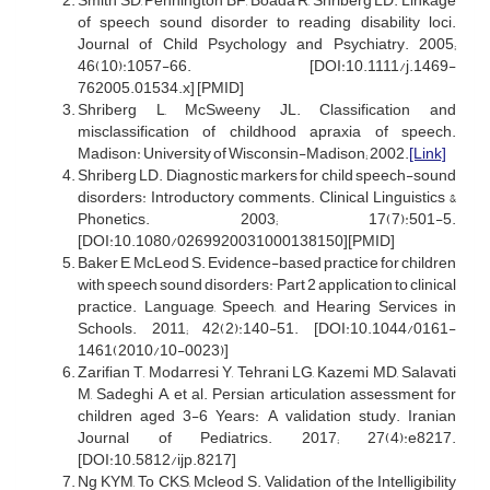
Smith SD, Pennington BF, Boada R, Shriberg LD. Linkage
of speech sound disorder to reading disability loci.
Journal of Child Psychology and Psychiatry. 2005;
46(10):1057-66. [DOI:10.1111/j.1469-
762005.01534.x] [PMID]
Shriberg L, McSweeny JL. Classification and
misclassification of childhood apraxia of speech.
Madison: University of Wisconsin-Madison; 2002.
[Link]
Shriberg LD. Diagnostic markers for child speech-sound
disorders: Introductory comments. Clinical Linguistics &
Phonetics. 2003; 17(7):501-5.
[DOI:10.1080/0269920031000138150][PMID]
Baker E, McLeod S. Evidence-based practice for children
with speech sound disorders: Part 2 application to clinical
practice. Language, Speech, and Hearing Services in
Schools. 2011; 42(2):140-51. [DOI:10.1044/0161-
1461(2010/10-0023)]
Zarifian T, Modarresi Y, Tehrani LG, Kazemi MD, Salavati
M, Sadeghi A, et al. Persian articulation assessment for
children aged 3-6 Years: A validation study. Iranian
Journal of Pediatrics. 2017; 27(4):e8217.
[DOI:10.5812/ijp.8217]
Ng KYM, To CKS, Mcleod S. Validation of the Intelligibility