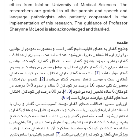
ethics from Isfahan University of Medical Sciences. The
researchers are grateful to all the parents and speech and
language pathologists who patiently cooperated in the
implementation of this research. The guidance of Professor
Sharynne McLeod is also acknowledged and thanked.
مقدمه
وضوح گفتار به معنای قابلیت فهم گفتار است و به‌صورت نمودی از توانایی
برقراری ارتباط شفاهی تعریف می‌شود. هدف بلند مدت بسیاری از مداخلات
گفتاردرمانی، بهبود وضوح گفتار است. اختلال گفتاری گوینده، توانایی
مخاطب برای درک گفتار دارای اختلال و عوامل محیطی می‌توانند بر وضوح
گفتار مؤثر باشد [
1
]. مشخصه‌ گفتار دارای اختلال، خطا در تولید صداهای
گفتاری است و موجب کاهش وضوح گفتار می‌شود [
2
]. شیوع این اختلال
به‌صورت کلی حدود 16 درصد در کودکان 3 ساله و حدود 3/8 درصد در
کودکان 6 ساله تخمین زده می‌شود [
3
،
4
]. در 80 درصد این کودکان، اختلال
صداهای گفتاری نیازمند درمان است [
5
,
6
].
ارزیابی سنتی اختلالات صدای گفتار توسط آسیب‌شناس گفتار و زبان با
استفاده از ابزارهای ارزیابی استاندارد و یا تجزیه و تحلیل نمونه‌های گفتاری
انجام می‌شود. آسیب‌شناسان گفتار و زبان، اغلب با محاسبه درصد صحیح
واج‌های تولید شده، اندازه خزانه واجی و شمارش تعداد و نوع الگوهای واجی
مشاهده شده در کودک و مقایسه عملکرد آن با داده‌های هنجار زبانی،
ویژگی‌های گفتاری کودک را ارزیابی می‌کنند [
7
]. تصمیم بالینی بر اساس نتایج