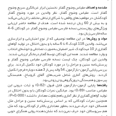
مقدمه و اهداف
مقیاس وضوح گفتار نخستین ابزار غربالگری سریع وضوح
گفتار است. مقیاس وضوح گفتار، نظر والدین در مورد وضوح گفتار
کودکشان در موقعیت‌های واقعی با شرکای ارتباطی مختلف را ارزیابی می‌کند
و به بیش از 60 زبان ترجمه شده است. هدف از مطالعه حاضر ارزیابی
ویژگی‌های روان‌سنجی نسخه فارسی مقیاس وضوح گفتار در کودکان 6-4
ساله فارسی زبان بود.
مواد و روش‌ها
در این مطالعه توصیفی که از نوع اعتباریابی و ابزارسازی
می‌باشد، والدین 118 کودک 4 تا 6 ساله با و بدون اختلال در تولید آواهای
گفتاری از 10 مهدکودک شهر اصفهان به‌صورت تصادفی و خوشه‌ای انتخاب
و وارد مطالعه شدند. همه این کودکان توسط گفتاردرمانگر ارزیابی شدند.
والدین این کودکان، چک لیست نسخه فارسی مقیاس وضوح گفتار و
پرسش‌نامه سنین و مراحل را در مورد کودکان خود تکمیل کردند. برای
بررسی پایایی آزمون-بازآزمون، 54 والد پس از 3 هفته دوباره فرم را تکمیل
کردند. روش‌های آماری شامل ضریب‌های آلفای کرونباخ، همبستگی
پیرسون و همبستگی درون‌گروهی و تی زوجی بود.
یافته‌ها
پایایی آزمون-بازآزمون قابل قبول (0/82) و ثبات درونی این
مقیاس، مناسب (0/89) بود. میانگین نمرات کودکان با و بدون اختلال در
تولید آواهای گفتاری از نظر آماری باهم تفاوت معنادار داشتند ( 0/000=P).
همچنین نمرات کودکانی که بر اساس پرسش‌نامه سنین و مراحل مثل
همسالان خود حرف می‌زدند به‌طور معناداری بالاتر از کودکانی بود که مثل
هم سن‌وسالان خود حرف نمی‌زدند که نشان‌دهنده روایی همگرای خوبی