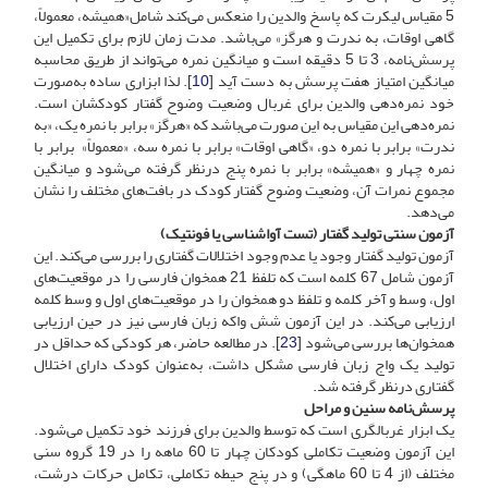
5 مقیاس لیکرت که پاسخ والدین را منعکس می‌کند شامل«همیشه، معمولاً،
گاهی اوقات، به ندرت و هرگز» می‌باشد. مدت زمان لازم برای تکمیل این
پرسش‌نامه، 3 تا 5 دقیقه است و میانگین نمره می‌تواند از طریق محاسبه
میانگین امتیاز هفت پرسش به دست آید [
10
]. لذا ابزاری ساده به‌صورت
خود نمره‌دهی والدین برای غربال وضعیت وضوح گفتار کودکشان است.
نمره‌دهی این مقیاس به این صورت می‌باشد که «هرگز» برابر با نمره یک، «به
ندرت» برابر با نمره دو، «گاهی اوقات» برابر با نمره سه، «معمولاً» برابر با
نمره چهار و «همیشه» برابر با نمره پنج درنظر گرفته می‌شود و میانگین
مجموع نمرات آن، وضعیت وضوح گفتار کودک در بافت‌های مختلف را نشان
می‌دهد.
آزمون سنتی تولید گفتار (تست آواشناسی یا فونتیک)
آزمون تولید گفتار وجود یا عدم وجود اختلالات گفتاری را بررسی می‌کند. این
آزمون شامل 67 کلمه است که تلفظ 21 همخوان فارسی را در موقعیت‌های
اول، وسط و آخر کلمه و تلفظ دو همخوان را در موقعیت‌های اول و وسط کلمه
ارزیابی می‌کند. در این آزمون شش واکه زبان فارسی نیز در حین ارزیابی
همخوان‌ها بررسی می‌شود [
23
]. در مطالعه حاضر، هر کودکی که حداقل در
تولید یک واج زبان فارسی مشکل داشت، به‌عنوان کودک دارای اختلال
گفتاری درنظر گرفته شد.
پرسش‌نامه سنین و مراحل
یک ابزار غربالگری است که توسط والدین برای فرزند خود تکمیل می‌شود.
این آزمون وضعیت تکاملی کودکان چهار تا 60 ماهه را در 19 گروه سنی
مختلف (از 4 تا 60 ماهگی) و در پنج حیطه تکاملی، تکامل حرکات درشت،