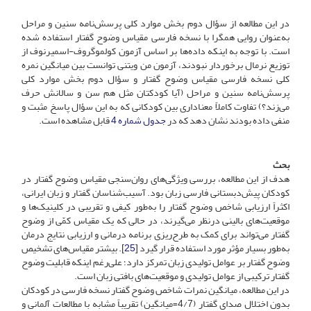
در این مطالعه از سؤال دوم بخش موارد کلی پرسش‌نامه سنین و مراحل
به‌عنوان روایی همگرا با نسخه فارسی مقیاس وضوح گفتار استفاده شده
است. با توجه به اینکه داده‌ها بر اساس آزمون کولموگروف-اسمیرنوف از
توزیع نرمال برخوردار نبودند، آزمون من ویتنی توانست بین میانگین نمره
کلی نسخه فارسی مقیاس وضوح گفتار و سؤال دوم بخش موارد کلی
پرسش‌نامه سنین و مراحل (آیا کودکتان مثل هم سن و سالانش حرف
می‌زند؟) تفاوت کاملاً معناداری بین کودکانی که به این سؤال پاسخ مثبت و
منفی داده بودند نشان دهد که در
جدول شماره 4
قابل مشاهده است.
بحث
هدف از این مطالعه، بررسی ویژگی‌های روان‌سنجی مقیاس وضوح گفتار در
کودکان پیش‌دبستانی فارسی زبان بود. آسیب‌شناسان گفتار و زبان ایرانی،
اکثراً ارزیابی شاخص وضوح گفتار را به‌طور کیفی و تقریبی در کلینیک‌ها و
موقعیت‌های بالینی درنظر می‌گیرند، در حالی که یک مقیاس کمّی از وضوح
گفتار می‌تواند برای کمک به طرح‌ریزی برنامه درمانی و ارزیابی نتایج درمان
به‌طور بسیار مؤثر مورد استفاده قرار گیرد [
25
]. بیشتر مقیاس‌های تشخیص
وضوح گفتار بر عوامل تولیدی زبان تمرکز دارد؛ علی‌رغم اینکه قابلیت وضوح
گفتار ترکیبی از عوامل تولیدی و موقعیت‌های بافتی زبان است.
در این مطالعه، میانگین نمرات شاخص وضوح گفتار نسخه فارسی در کودکان
بدون اختلال صدای گفتار (4/7=میانگین) تقریباً مشابه با مطالعات آلمانی و