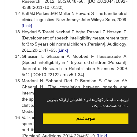
Research. 2012; 55(2):648-56. [DOI:10.1044/1092-
4388(2011/10-0130)]
Ball MJ, Perkins MR, Müller N, Howard S. The handbook of
clinical linguistics. New Jersey: John Wiley & Sons; 2009.
[Link]
Heydari S, Torabi Nezhad F, Agha Rasouli Z, Hoseyni F.
[Development of speech intelligibility measurement test
for3 to 5 years old normal children (Persian)]. Audiology.
2011; 20(1):47-53.
[Link]
Ghasisin L, Ghasemi A, Moobed F, Hassanzade A.
[Speech intelligibility in 4-5 year old children (Persian)].
Journal of Research in Rehabilitation Sciences. 2009;
5(1). [DOI:10.22122/jrrs.v5i1.34]
Mardani N, Sobhani Rad D, Baratian S, Gholian AA,
Ghaemi H. [The correlation between speedy and
intermittent oral movements (diadochokinetic skills) and
the speech intelligibility in 5 to 6 years old children with
این وب سایت از کوکی ها برای اطمینان از ارائه بهترین
cleft palate (Persian)]. Scientific Journal of Rehabilitation
خدمات استفاده می کند.
Medicine. 2015; 4(3):48-56.
[Link]
Valizadeh A, Ghorbani A, Torabinejad F, Haghani H. [The
متوجه شدم
speech intelligibility of normal Persian-speaking children
and its changes during the age of 36 to 60 months
(Persian)]. Audiology. 2014; 22(4):51-9.
[Link]