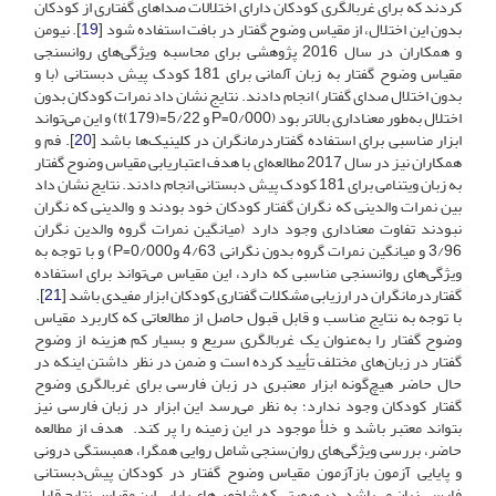
کردند که برای غربالگری کودکان دارای اختلالات صداهای گفتاری از کودکان
بدون این اختلال، از مقیاس وضوح گفتار در بافت استفاده شود [
19
]. نیومن
و همکاران در سال 2016 پژوهشی برای محاسبه ویژگی‌های روانسنجی
مقیاس وضوح گفتار به زبان آلمانی برای 181 کودک پیش دبستانی (با و
بدون اختلال صدای گفتار) انجام دادند. نتایج نشان داد نمرات کودکان بدون
اختلال به‌طور معناداری بالاتر بود (P=0/000 و t(179)=5/22) و این می‌تواند
ابزار مناسبی برای استفاده گفتاردرمانگران در کلینیک‌ها باشد [
20
]. فم و
همکاران نیز در سال 2017 مطالعه‌ای با هدف اعتباریابی مقیاس وضوح گفتار
به زبان ویتنامی برای 181 کودک پیش دبستانی انجام دادند. نتایج نشان داد
بین نمرات والدینی که نگران گفتار کودکان خود بودند و والدینی که نگران
نبودند تفاوت معناداری وجود دارد (میانگین نمرات گروه والدین نگران
3/96 و میانگین نمرات گروه بدون نگرانی 4/63 و0/000=P) و با توجه به
ویژگی‌های روانسنجی مناسبی که دارد، این مقیاس می‌تواند برای استفاده
گفتاردرمانگران در ارزیابی مشکلات گفتاری کودکان ابزار مفیدی باشد [
21
].
با توجه به نتایج مناسب و قابل قبول حاصل از مطالعاتی که کاربرد مقیاس
وضوح گفتار را به‌عنوان یک غربالگری سریع و بسیار کم هزینه از وضوح
گفتار در زبان‌های مختلف تأیید کرده است و ضمن در نظر داشتن اینکه در
حال حاضر هیچ‌گونه ابزار معتبری در زبان فارسی برای غربالگری وضوح
گفتار کودکان وجود ندارد؛ به نظر می‌رسد این ابزار در زبان فارسی نیز
بتواند معتبر باشد و خلأ موجود در این زمینه را پر کند. هدف از مطالعه
حاضر، بررسی ویژگی‌های روان‌سنجی شامل روایی همگرا، همبستگی درونی
و پایایی آزمون بازآزمون مقیاس وضوح گفتار در کودکان پیش‌دبستانی
فارسی زبان می‌باشد. در صورتی که شاخص‌های پایایی این مقیاس نتایج قابل