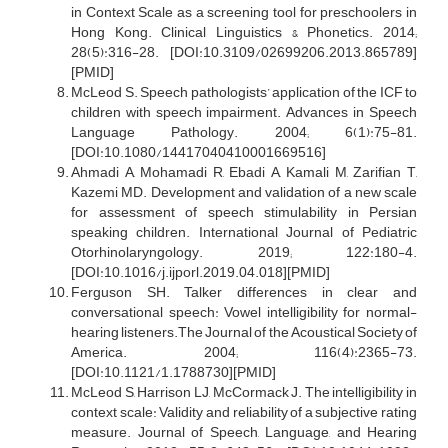
in Context Scale as a screening tool for preschoolers in
Hong Kong. Clinical Linguistics & Phonetics. 2014;
28(5):316-28. [DOI:10.3109/02699206.2013.865789]
[PMID]
McLeod S. Speech pathologists’ application of the ICF to
children with speech impairment. Advances in Speech
Language Pathology. 2004; 6(1):75-81.
[DOI:10.1080/14417040410001669516]
Ahmadi A, Mohamadi R, Ebadi A, Kamali M, Zarifian T,
Kazemi MD. Development and validation of a new scale
for assessment of speech stimulability in Persian
speaking children. International Journal of Pediatric
Otorhinolaryngology. 2019; 122:180-4.
[DOI:10.1016/j.ijporl.2019.04.018][PMID]
Ferguson SH. Talker differences in clear and
conversational speech: Vowel intelligibility for normal-
hearing listeners.The Journal of the Acoustical Society of
America. 2004; 116(4):2365-73.
[DOI:10.1121/1.1788730][PMID]
McLeod S, Harrison LJ, McCormack J. The intelligibility in
context scale: Validity and reliability of a subjective rating
measure. Journal of Speech, Language, and Hearing