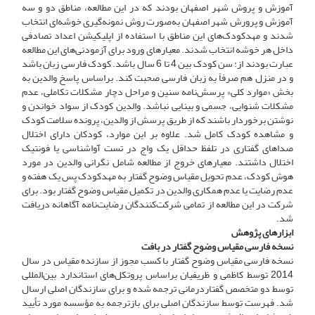
آموزش و پروش شهر اصفهان بودند که در این مطالعه، مناطق دو و سه
آموزش و پرورش شهر اصفهان به‌صورت روش نمونه‌گیری خوشه‌ای انتخاب
شدند و مهدکودک‌های این مناطق با استفاده از اپلیکیشن اعداد تصادفی
داخل هر خوشه انتخاب شدند. معیارهای ورود برای آزمودنی‌های این مطالعه
عبارت بودند از: سن کودک بین 4 تا 6 سال باشد. کودک فارسی زبان باشد
و در منزل هم صرفاً به زبان فارسی صحبت کند. براساس پاسخ والدین به
بخش «موارد کلی» پرسش‌نامه سنین و مراحل دچار مشکلات تکاملی، عدم
مشکلات شنوایی، جسمی و بینایی نباشد. والدین کودک از سواد خواندن و
نوشتن برخوردار باشند که از طریق پرسش از والدین، پرونده سلامت کودک
و مشاهده کودک کامل شد. علاوه بر این موارد، کودکان دارای اختلال
صداهای گفتاری در تلفظ حداقل یک واج در تست آواشناسی یا فونتیک
اختلال داشتند. معیارهای خروج از مطالعه شامل نگرانی والدین در مورد
هوش کودک، عدم تحویل مقیاس وضوح گفتار به مهدکودک‌ پس یک هفته و
عدم رضایت یا عدم همکاری والدین در تکمیل مقیاس وضوح گفتار بود. برای
شرکت در این مطالعه از تمامی شرکت‌کنندگان رضایت‌نامه آگاهانه دریافت
شد.
ابزارهای پژوهش
نسخه‌ فارسی مقیاس وضوح گفتار در بافت
نسخه فارسی مقیاس وضوح گفتار با کسب مجوز از سازنده مقیاس در سال
2014 توسط کاظمی و ظریفیان براساس پروتکل‌های استاندارد بین‌المللی
توسط دو متخصص گفتاردرمانی ترجمه شده و برای سازندگان اصلی ارسال
شد. فهرست توسط سازندگان اصلی برای بازترجمه به مؤسسه مورد تأیید