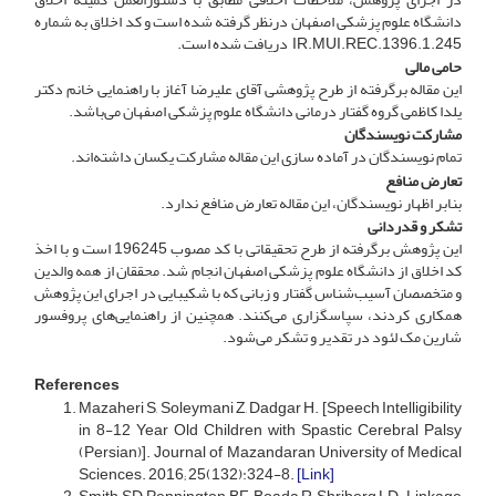
دانشگاه علوم پزشکی اصفهان درنظر گرفته شده است و کد اخلاق به شماره
IR.MUI.REC.1396.1.245 دریافت شده است.
حامی مالی
این مقاله برگرفته از طرح پژوهشی آقای علیرضا آغاز با راهنمایی خانم دکتر
یلدا کاظمی گروه گفتار درمانی دانشگاه علوم پزشکی اصفهان می‌باشد.
مشارکت نویسندگان
تمام نویسندگان در آماده سازی این مقاله مشارکت یکسان داشته‌اند.
تعارض منافع
بنابر اظهار نویسندگان، این مقاله تعارض منافع ندارد.
تشکر و قدردانی
این پژوهش برگرفته از طرح تحقیقاتی با کد مصوب 196245 است و با اخذ
کد اخلاق از دانشگاه علوم پزشکی اصفهان انجام شد. محققان از همه والدین
و متخصصان آسیب‌شناس گفتار و زبانی که با شکیبایی در اجرای این پژوهش
همکاری کردند، سپاسگزاری می‌کنند. همچنین از راهنمایی‌های پروفسور
شارین مک لئود در تقدیر و تشکر می‌شود.
References
Mazaheri S, Soleymani Z, Dadgar H. [Speech Intelligibility
in 8-12 Year Old Children with Spastic Cerebral Palsy
(Persian)]. Journal of Mazandaran University of Medical
Sciences. 2016; 25(132):324-8.
[Link]