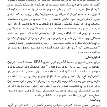
گفتار در بافت و فرم پرسش‌نامه سنین و مراحل که از طریق کودکشان برای
آن‌ها ارسال می‌شود، تکمیل و طی سه روز آینده آن را به مدیر مهدکودک
تحویل دهند. همچنین از تمام والدین یک سؤال کلی نیز می‌پرسید که "آیا در
مورد گفتار فرزند خود نگران هستند یا نه؟" محقق در صورت مشاهده
ناهنجاری در هر یک از کودکان، مشاوره و اقدامات لازم به والدین آن‌ها ارائه
می‌داد. سپس در فاصله سه هفته بعد از نمونه‌گیری اولیه، نمونه‌گیری
مجدد بر روی 54 نفر (45 درصد) از نمونه‌های اولیه که حاضر به ادامه
همکاری بودند، تکرار شد و مقیاس وضوح گفتار دوباره از طریق کودکشان
برای والدین ارسال و دریافت شد. پس از ارسال مجدد مقیاس وضوح گفتار،
آزمودنی‌هایی که آن را طی یک هفته آینده به مدرسه تحویل ندادند، از
مطالعه حذف شدند.
تحلیل آماری
برای تحلیل آماری از نسخه 22 نرم‌افزار آماری SPSS استفاده شد. در این
مطالعه برای بررسی نرمال بودن داده‌ها از آزمون کولموگروف-اسمیرنوف و
نمودار چندک چندک و کیو کیو استفاده شد. برای تعیین ثبات درونی از
آلفای کرونباخ، برای تعیین روایی همگرا از آزمون من ویتنی بین نمرات نسخه
فارسی مقیاس وضوح گفتار و سؤال دوم بخش موارد کلی پرسش‌نامه سنین
و مراحل و برای محاسبه مقدار پایایی آزمون-بازآزمون، بین دو بار اجرا از
ضریب همبستگی پیرسون و ضریب همبستگی درون‌گروهی استفاده شد.
سطح معناداری در مطالعه حاضر برابر با 0/05 می‌باشد.
یافته‌ها
بررسی اعتبار نسخه فارسی مقیاس وضوح گفتار در بافت در دو گروه