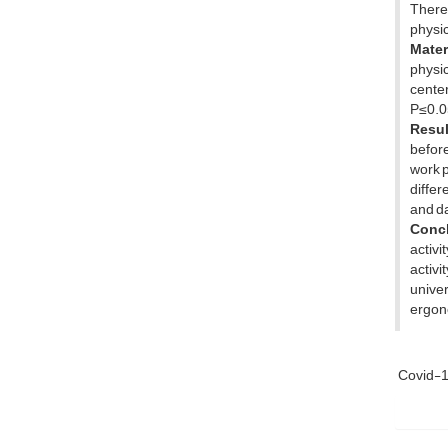
Theref
physic
Mater
physic
center
P≤0.0
Resul
before
work p
differ
and da
Concl
activi
activi
univer
ergono
Covid-