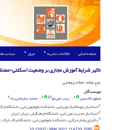
صفحه اصلی
اطلاعات نشریه
مرور
سیاست‌ها
تاثیر شرایط آموزش مجازی بر وضعیت اسکلتی-عضلانی 
نوع مقاله : مقاله پژوهشی
نویسندگان
3
2
1
صفورا قاسمی
زینب نقی لو
محمد سلیمانی راد
1
استادیار بیومکانیک ورزشی، دانشکده علوم ورزشی، دانشگاه اراک، 
2
استادیار مدیریت ورزشی، دانشگاه فرهنگیان، تهران، ایران
3
دکترای رفتارحرکتی، دانشکده علوم ورزشی، دانشگاه اراک، اراک، ا
10.22037/JRM.2021.114733.2585