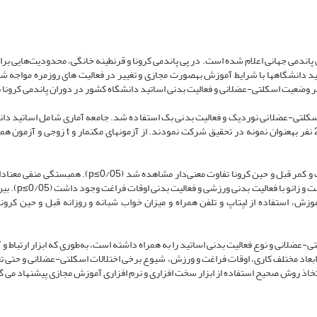
هانی به­عنوان پاندمی جهانی اعلام شده است. در پی پاندمی کرونا و قرنطینه خانگی، محدودیت‌هایی بر
انشگاه­ها با شرایط آموزش به­صورت مجازی و تغییر در فعالیت ­های روزمره مواجه شد
ر وضعیت اسکلتی-عضلانی و فعالیت بدنی اساتید دانشگاه کشور در دوران پاندمی کرونا ب
کلتی-عضلانی نوردیک و فعالیت بدنی بک استفاده شد. جامعه آماری شامل اساتید دان
های فرهنگیان سراسر کشور، با 98 مرکز بود که از این بین 260 نفر به­عنوان نمونه در تحقیق شرکت نمودند. از آ
بین شیوع عارضه اسکلتی-عضلانی در نواحی گردن، شانه، پشت و کمر قبل و حین کرونا تفاوت معنی‌دار مشاهده شد (/05
اختلالات گردن و مچ دست با فعالیت بدنی کاری و اختلالات م
وزش، استفاده از لپ­تاپ و تلفن همراه و میزان خواب شبانه و روزانه قبل و حین کرونا
ی-عضلانی و نوع فعالیت بدنی اساتید را به همراه داشته است، به‌طوری ‌که ابزار ارتباط 
 ابعاد مختلف کاری، اوقات فراغت و ورزش، شیوع برخی اختلالات اسکلتی-عضلانی و حتی تغ
اذ روش صحیح استفاده از ابزار سخت ­افزاری و نرم ­افزاری آموزش مجازی پیشنهاد می ­گ