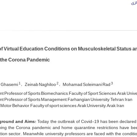
زی
of Virtual Education Conditions on Musculoskeletal Status an
 the Corona Pandemic
1
2
3
a Ghasemi
Zeinab Naghiloo
Mohamad Soleimani Rad
nt Professor of Sports Biomechanics, Faculty of Sport Sciences, Arak Univers
nt Professor of Sports Management, Farhangian University, Tehran, Iran
Motor Behavior, Faculty of sport sciences, Arak University, Arak, Iran
ground and Aims:
Today, the outbreak of Covid-19 has been declared
wing the Corona pandemic and home quarantine, restrictions have been
ion sector. Meanwhile, university professors are faced with the condition