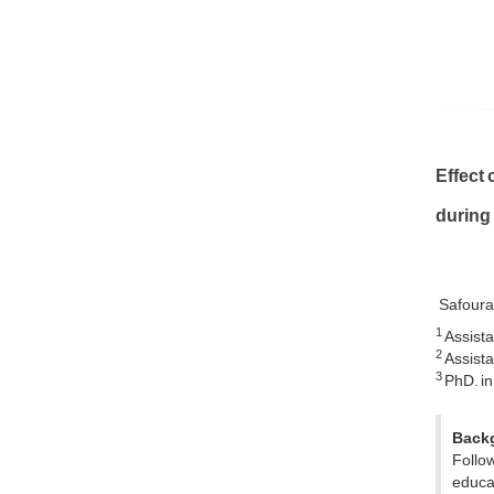
Effect 
during
Safour
1
Assista
2
Assista
3
PhD. in 
Back
Follo
educat