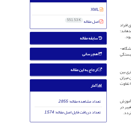
XML
551.53 K
اصل مقاله
ای افراد
ه­اند؛
ود.
سابقه مقاله
شگاه­
هم رسانی
زمون­های مک­نمار و t زوجی و آزمون همبستگی
ارجاع به این مقاله
0≥p). همبستگی منفی معناداری بین
چ دست و زانو با فعالیت بدنی ورزشی و فعالیت بدنی اوقات فراغت وجود داشت (0/05≥p). بین میزان
 تفاوت
آمار
و آموزش
تعداد مشاهده مقاله:
2,855
ییر در
تعداد دریافت فایل اصل مقاله:
1,574
ردد.