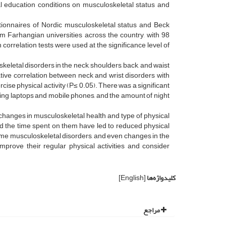
ual education conditions on musculoskeletal status and
tionnaires of Nordic musculoskeletal status and Beck
om Farhangian universities across the country, with 98
correlation tests were used at the significance level of
eletal disorders in the neck, shoulders, back, and waist
tive correlation between neck and wrist disorders with
cise physical activity (P≤ 0.05). There was a significant
sing laptops and mobile phones, and the amount of night
 changes in musculoskeletal health and type of physical
nd the time spent on them have led to reduced physical
 some musculoskeletal disorders, and even changes in the
improve their regular physical activities and consider
کلیدواژه‌ها
[English]
مراجع