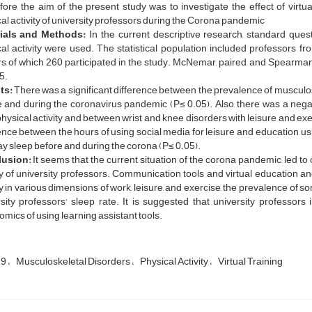
ore, the aim of the present study was to investigate the effect of virt
al activity of university professors during the Corona pandemic
ials and Methods:
In the current descriptive research, standard ques
al activity were used. The statistical population included professors fr
s, of which 260 participated in the study. McNemar, paired, and Spearman 
5.
ts:
There was a significant difference between the prevalence of musculosk
 and during the coronavirus pandemic (P≤ 0.05). Also, there was a nega
hysical activity and between wrist and knee disorders with leisure and exer
ence between the hours of using social media for leisure and education, u
y sleep before and during the corona (P≤ 0.05).
usion:
It seems that the current situation of the corona pandemic, led to
ty of university professors. Communication tools and virtual education a
ty in various dimensions of work, leisure, and exercise, the prevalence of
sity professors' sleep rate. It is suggested that university professors 
mics of using learning assistant tools.
19
Musculoskeletal Disorders
Physical Activity
Virtual Training