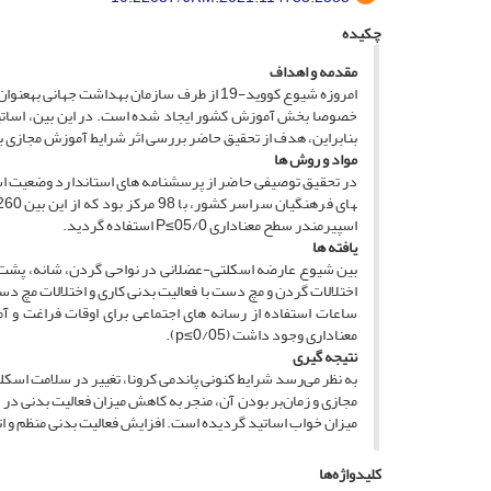
چکیده
مقدمه و اهداف
امروزه شیوع کووید-19 از طرف سازمان بهداشت ج
خصوصا بخش آموزش کشور ایجاد شده است. در این بین، اساتید د
بنابراین، هدف از تحقیق حاضر بررسی اثر شرایط آموزش مجازی ب
م
واد و روش ­ها
در تحقیق توصیفی حاضر از پرسشنامه­ های استاندارد وضعیت اس
اسپیرمندر سطح معناداری 05/0≥P استفاده گردید.
یافته ها
ساعات استفاده از رسانه­ های اجتماعی برای اوقات فراغت و آم
معناداری وجود داشت (0/05≥p).
نتیجه­ گیری
به نظر می‌رسد شرایط کنونی پاندمی کرونا، تغییر در سلامت اسکلت
مجازی و زمان‌بر بودن آن، منجر به کاهش میزان فعالیت بدنی در
میزان خواب اساتید گردیده است. افزایش فعالیت بدنی منظم و اتخ
کلیدواژه‌ها