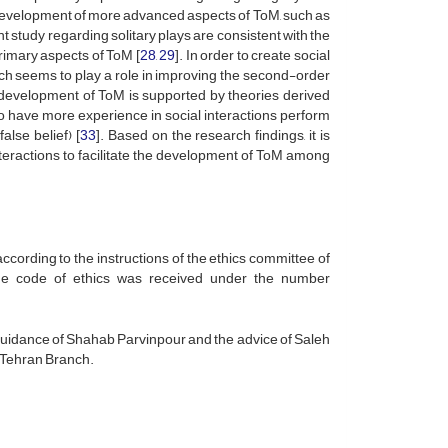
the development of more advanced aspects of ToM, such as
 study regarding solitary plays are consistent with the
primary aspects of ToM [
28
,
29
]. In order to create social
ich seems to play a role in improving the second-order
he development of ToM is supported by theories derived
ho have more experience in social interactions perform
alse belief) [
33
]. Based on the research findings, it is
eractions to facilitate the development of ToM among
ccording to the instructions of the ethics committee of
the code of ethics was received under the number
e guidance of Shahab Parvinpour and the advice of Saleh
l Tehran Branch.