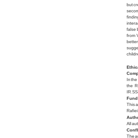
but cr
second
findin
intera
false 
from V
better
sugge
child
Ethic
Compl
In the
the R
IR.SS
Fund
This a
Rafiei
Autho
All au
Confli
The au