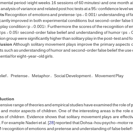
mental period (eight weeks, 16 sessions of 60 minutes) and one month afte
analysis of variance and related post hoc tests at a 95% confidence level w
ts
Recognition of emotions and pretense (ps < 0.001), understanding of fals
icantly improved in both experimental conditions, but second-order false
play condition (p < 0.001). Furthermore, the scores of the recognition of e
 (ps < 0.05), second-order false belief and understanding of humor (ps < 0.
ion group were significantly higher than solitary play in the post-test and f
lusion
Although solitary movement plays improve the primary aspects o
s, such as understanding of humor and second-order false belief, the use
ential for eight-year-old girls.
lief
Pretense
Metaphor
Social Development
Movement Play
duction
ensive range of theories and empirical studies have examined the role of p
, and motor aspects of children. One of the interesting areas is the ro
ss of children. Evidence shows that solitary movement plays are effecti
 For example, Naderi et al. [
28
] reported that Dohsa-hou psycho-motor reha
 (recognition of emotions and pretense and understanding of false belief) 