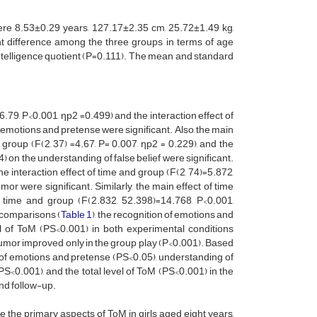
 were 8.53±0.29 years, 127.17±2.35 cm, 25.72±1.49 kg,
t difference among the three groups in terms of age
intelligence quotient (P=0.111). The mean and standard
.79, P<0.001, ηp2 =0.499) and the interaction effect of
 emotions and pretense were significant. Also, the main
 group (F(2, 37) =4.67, P= 0.007, ηp2 = 0.229), and the
) on the understanding of false belief were significant.
he interaction effect of time and group (F(2, 74)=5.872,
r were significant. Similarly, the main effect of time
f time and group (F(2.832, 52.398)=14.768, P<0.001,
p comparisons (
Table 1
), the recognition of emotions and
el of ToM (PS<0.001) in both experimental conditions
humor improved only in the group play (P<0.001). Based
 of emotions and pretense (PS<0.05), understanding of
S<0.001), and the total level of ToM (PS<0.001) in the
and follow-up.
the primary aspects of ToM in girls aged eight years,