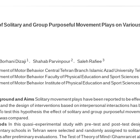
of Solitary and Group Purposeful Movement Plays on Various
1
2
3
Borhani Dizaji
Shahab Parvinpour
Saleh Rafiee
ent of Motor Behavior, Central Tehran Branch, Islamic Azad University, Teh
ent of Motor Behavior, Faculty of Physical Education and Sport Sciences, K
ent of Motor Behavior, Institute of Physical Education and Sport Sciences, 
ground and Aims
Solitary movement plays have been reported to be effec
 and the design of interventions based on interpersonal interactions ha
o test this hypothesis, the effect of solitary and group purposeful movem
 was compared.
ods
In this quasi-experimental study with pre-test and post-test des
tary schools in Tehran were selected and randomly assigned to solitary p
 after preliminary evaluations. The Test of Theory of Mind (Ghamrani et a