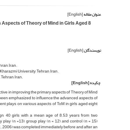
عنوان مقاله
[English]
 Aspects of Theory of Mind in Girls Aged 8
نویسندگان
[English]
ran, Iran.
harazmi University, Tehran, Iran.
Tehran, Iran.
چکیده
[English]
tive in improving the primary aspects of Theory of Mind
s been emphasized to influence the advanced aspects of
ent plays on various aspects of ToM in girls aged eight
ign, 40 girls with a mean age of 8.53 years from two
lay (n =13), group play (n = 12), and control (n = 15)
l., 2006) was completed immediately before and after an