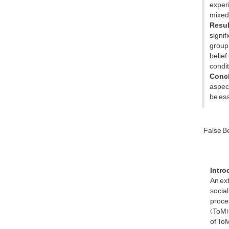
experi
mixed 
Resul
signif
group 
belief
condit
Conc
aspect
be ess
False Be
Intro
An ext
social
proce
(ToM).
of ToM