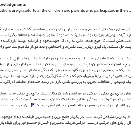
owledgments
thors are grateful to all the children and parents who participated in the st
کی معنای خود را از دست می‌دهد. یکی از پرکاربردترین مفاهیمی که در توصیف بازی 
بازی آزاد، نوعی از بازی را توصیف می‌کند که کودک‌محور، داوطلبانه و انعطاف‌پذیر است [
تلاش برای تعریف بازی آزاد، 5 ویژگی شناسایی شده‌است: 1. لذت‌بخش است، 2. هیچ هدف ذاتی ندارد، 3. خودبه‌خود و آزادانه تو
است و 5. روابط نظام‌مند با خلاقیت، حل مسئله، یادگیری زبان، رشد نقش‌های اجتماعی و تعدادی از مفاهیم شناختی و
ش بودن که از ماهیتی غیرخطی، پیچیده و پویا برخوردارند، اساس رفتار بازی آزاد در 
ریح یا استراحت»، «تمرین یا پیش‌عمل» و «بازپیدایی یا تکرار تکامل»، رفتار بازی را از منظ
حالی‌که نظریه‌های مدرن نظیر «روانکاوی»، «تعدیل انگیختگی»، «فرا‌ارتباطی بتسون» و نظر
 ضمن مشخص کردن شرایط پیش‌آیندی که باعث شکل‌گیری رفتار بازی می‌شود، نقش بازی
ا، طیف وسیعی از مطالعات تجربی به بررسی نقش بازی در رشد جنبه‌های مختلف ادراکی، ش
قش بازی‌های بدنی و حرکتی در فرایند رشد کودکان است. بازی‌های بدنی شامل فعال
ماعی انجام شوند، اما ویژگی رفتاری متمایز‌کننده آن‌ها زمینه سرگرم‌کنندگی همراه با 
بالاتر از میزان متابولیسم در حالت استراحت افزایش می‌یابد [
5
]. این تعریف همانند 
کان شناسایی شد که در آن 4 نوع بازی متشکل از بازی‌های حرکتی درشت، حرکتی ظریف، دهلیزی و خشن و جست‌وخیز برای طبقه 