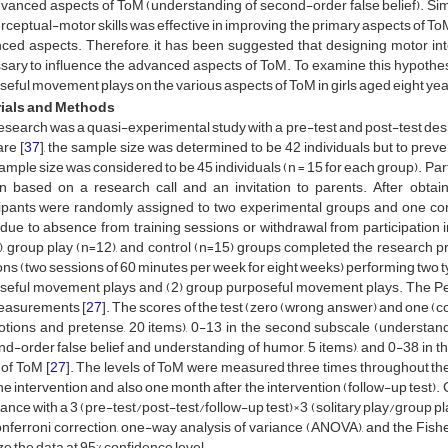
vanced aspects of ToM (understanding of second-order false belief). Simila
rceptual-motor skills was effective in improving the primary aspects of ToM 
ced aspects. Therefore, it has been suggested that designing motor inte
ary to influence the advanced aspects of ToM. To examine this hypothesis 
seful movement plays on the various aspects of ToM in girls aged eight y
ials and Methods
research was a quasi-experimental study with a pre-test and post-test de
re [
37
], the sample size was determined to be 42 individuals but to preven
sample size was considered to be 45 individuals (n = 15 for each group). P
n based on a research call and an invitation to parents. After obtai
cipants were randomly assigned to two experimental groups and one cont
due to absence from training sessions or withdrawal from participation in 
), group play (n=12), and control (n=15) groups completed the research p
ns (two sessions of 60 minutes per week for eight weeks) performing two ty
seful movement plays and (2) group purposeful movement plays. The Pers
easurements [
27
]. The scores of the test (zero (wrong answer) and one (co
tions and pretense, 20 items), 0-13 in the second subscale (understanding
d-order false belief and understanding of humor, 5 items), and 0-38 in the
 of ToM [
27
]. The levels of ToM were measured three times throughout the
the intervention and also one month after the intervention (follow-up test).
iance with a 3 (pre-test/post-test/follow-up test)×3 (solitary play/group pl
nferroni correction, one-way analysis of variance (ANOVA), and the Fisher
e the data at 95% confidence level.