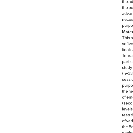
the ad
the pe
advan
necess
purpo
Mater
This 
softwa
final 
Tehra
parti
study 
(n=13
sessio
purpo
the m
of emo
(secon
levels
test) 
of var
the Bo
analyz