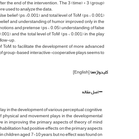
r the end of the intervention. The 3 (time) × 3 (group)
ere used to analyze the data.
e belief (ps <0.001), and total level of ToM (ps < 0.001)
 belief and understanding of humor improved only in the
motions and pretense (ps < 0.05), understanding of false
001), and the total level of ToM (ps < 0.001) in the play
ollow-up.
f ToM, to facilitate the development of more advanced
 of group-based interactive-cooperative plays seems to
کلیدواژه‌ها
[English]
اصل مقاله
lay in the development of various perceptual, cognitive,
le of physical and movement plays in the developmental
ve in improving the primary aspects of theory of mind
bilitation had positive effects on the primary aspects
in children aged 7-10 years, but no effect was found on