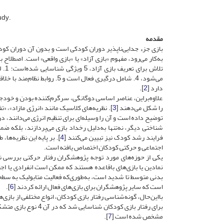
udy.
مقدمه
بازی جزء جدایی‌ناپذیر دوران کودکی است و بدون آن دوران کود
به‌کار می‌رود، مفهوم «بازی آزاد» یا «بازی واقعی» است. اصطلاح 
می‌شود، 4. شامل درگیری فعال 
دارد [
2
].
علاوه‌براین، عناصر اساسی دوگانگی، سرگرم‌کننده بودن و خودجو
را شکل می‌دهند [
3
]. نظریه‌های کلاسیک مانند «انرژی مازاد»، «تف
توضیح داده است و آن را وسیله‌ای برای تنظیم انرژی می‌دانند، در‌
شناختی دیگر، نه‌تنها به‌دلیل رخداد بازی می‌پردازند، بلکه
فرایند رشد کودک نیز تبیین می‌کنند [
4
]. بر پایه این نظریه‌ه
اجتماعی و حرکتی کودکان اختصاص یافته ‌است.
یکی از حوزه‌های مورد توجه پژوهشگران رفتار حرکتی بررسی ن
نمادین یا بازی‌های با‌قاعده هستند که ممکن است انفرادی یا اجت
بدنی متوسط تا شدید است، به‌طوری‌که فعالیت متابولیک به سطحی 
است که سایر پژوهشگران برای بازی‌های فعال ارائه کردند [
6
].
برای رفتار بازی کود
مشخص شده ‌است [
7
].