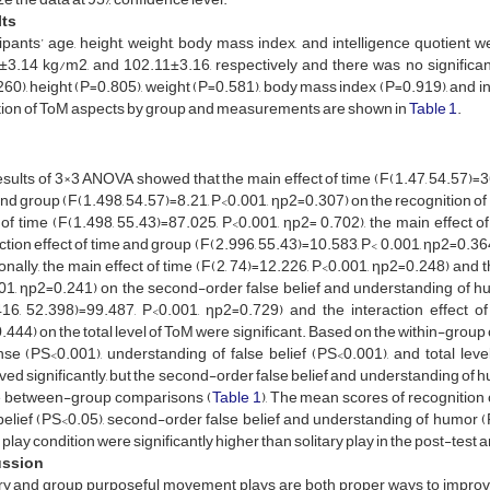
ts
cipants’ age, height, weight, body mass index, and intelligence quotient
±3.14 kg/m2, and 102.11±3.16, respectively and there was no significan
60), height (P=0.805), weight (P=0.581), body mass index (P=0.919), and 
tion of ToM aspects by group and measurements are shown in
Table 1
.
sults of 3×3 ANOVA showed that the main effect of time (F(1.47, 54.57)=36
nd group (F(1.498, 54.57)=8.21, P<0.001, ηp2=0.307) on the recognition of
 of time (F(1.498, 55.43)=87.025, P<0.001, ηp2= 0.702), the main effect of
ction effect of time and group (F(2.996, 55.43)=10.583, P< 0.001, ηp2=0.364
onally, the main effect of time (F(2, 74)=12.226, P<0.001, ηp2=0.248) and t
1, ηp2=0.241) on the second-order false belief and understanding of humo
416, 52.398)=99.487, P<0.001, ηp2=0.729) and the interaction effect o
444) on the total level of ToM were significant. Based on the within-grou
nse (PS<0.001), understanding of false belief (PS<0.001), and total lev
ed significantly, but the second-order false belief and understanding of 
e between-group comparisons (
Table 1
), The mean scores of recognition
belief (PS<0.05), second-order false belief and understanding of humor (P
play condition were significantly higher than solitary play in the post-test 
ussion
ary and group purposeful movement plays are both proper ways to improve 