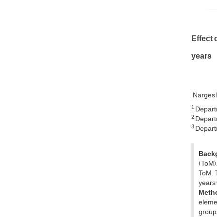
Effect 
years
Narges 
1
Departm
2
Departm
3
Departm
Back
(ToM),
ToM. T
years
Meth
elemen
groups