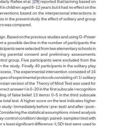
rly, Rafiee et al. [
29
] reported that tarining based on
in children aged 8-12 years, but it had no effect on the
rventions based on the interpersonal interactions is
in the present study, the effect of solitary and group
ears was compared.
sign. Based on the previous studies and using G×Power
t a possible decline in the number of participants, the
articipants were selected from two elementary schools in
ning parental consent and preliminary assessments,
rol group. Five participants were excluded from the
the study. Finally, 40 participants in the solitary play
rocess. The experimental intervention consisted of 16
pes of experimental protocols consisting of (1) solitary
ian version of the Theory of Mind Test was used for
rrect answer)) is 0-20 in the first subscale (recognition
 of false belief, 13 items), 0-5 in the third subscale
 total test. A higher score on the test indicates higher
 study: Immediately before (pre-test) and after (post-
 Considering the statistical assumptions, mixed analysis
ay/control condition) design, paired-samples t test with
’s least significant difference (LSD) test were used to