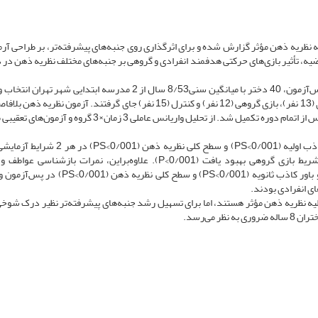
یه نظریه ذهن مؤثر گزارش شده و برای اثرگذاری روی جنبه‌های پیشرفته‌تر، بر طراحی آر
ضیه، تأثیر بازی‌های حرکتی هدفمند انفرادی و گروهی بر جنبه‌های مختلف نظریه ذهن در 
در این مطالعه نیمه‌تجربی با طرح پیش‌آزمون و پس‌آزمون، 40 دختر با میانگین سنی8/53 سال از 2 مدرسه ابتدایی شهر
ارزیابی‌های مقدماتی به‌صورت تصادفی در گروه‌های بازی انفرادی (13 نفر)، بازی گروهی (12 نفر) و کنترل (15 نفر) جای گرفتند. آزمون ن
و بعد از دوره آزمایشی (8 هفته، 16 جلسه 60 دقیقه‌ای) و 1 ماه پس از اتمام دوره تکمیل شد. از تحلیل واریانس عاملی 3 زمان
بازشناسی عواطف و وانمود (0/001>PS)، درک باور کاذب اولیه (0/001>PS) و سطح کلی نظریه ذه
معنادار داشت، اما درک شوخی و باور کاذب ثانویه تنها در شریط بازی گروهی بهبود یافت (0/001>P). علاوه‌براین، نمرات بازش
(0/05>PS)، درک باور کاذب اولیه (0/05>PS)، درک شوخی و باور کاذب ثانویه (0/001>PS) و سطح کلی 
های انفرادی بودند.
ولیه نظریه ذهن مؤثر هستند، اما برای تسهیل رشد جنبه‌های پیشرفته‌تر نظیر درک شوخی 
 می‌رسد.