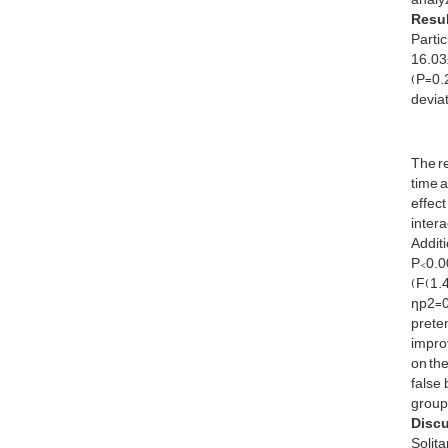
Resul
Parti
16.03
(P=0.2
devia
The re
time a
effect
intera
Additi
P<0.00
(F(1.
ηp2=0.
prete
improv
on th
false 
group 
Disc
Solit