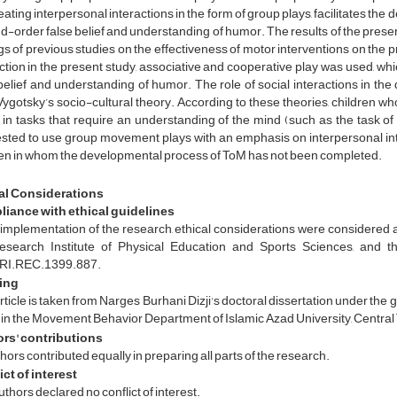
eating interpersonal interactions in the form of group plays, facilitates 
-order false belief and understanding of humor. The results of the present
gs of previous studies on the effectiveness of motor interventions on the 
ction in the present study, associative and cooperative play was used, wh
belief and understanding of humor. The role of social interactions in t
ygotsky’s socio-cultural theory. According to these theories, children w
 in tasks that require an understanding of the mind (such as the task of f
sted to use group movement plays with an emphasis on interpersonal int
ren in whom the developmental process of ToM has not been completed.
al Considerations
iance with ethical guidelines
 implementation of the research, ethical considerations were considered a
esearch Institute of Physical Education and Sports Sciences, and 
RI.REC.1399.887.
ing
rticle is taken from Narges Burhani Dizji's doctoral dissertation under th
 in the Movement Behavior Department of Islamic Azad University, Centra
rs' contributions
thors contributed equally in preparing all parts of the research.
ct of interest
thors declared no conflict of interest.