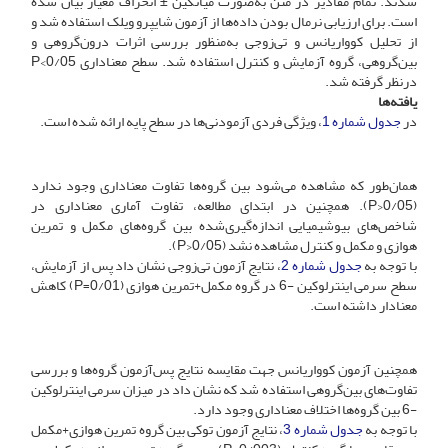
شدند. تمام مقادیر در متن به‌صورت میانگین ± انحراف معیار بیان شده
است. برای ارزیابی نرمال بودن داده‌ها از آزمون شایپرو ویلک استفاده شد و
از تحلیل کوواریانس و تی‌زوجی به‌منظور بررسی اثرات درون‌گروهی و
بین‌گروهی، گروه آزمایش و کنترل استفاده شد. سطح معناداری 0/05>P
در‌نظر گرفته شد.
یافته‌ها
در
جدول شماره 1
، ویژگی فردی آزمودنی‌ها در سطح پایه ارائه شده است.
همان‌طور‌ که مشاهده می‌شود بین گروه‌ها تفاوت معنا‌داری وجود ندارد
(0/05<P). همچنین در ابتدای مطالعه‌، تفاوت آماری معناداری در
شاخص‌های بیوشیمیایی اندازه‌گیری‌شده بین گروه‌های مکمل و تمرین
هوازی و مکمل و کنترل مشاهده نشد (0/05<P).
با توجه به
جدول شماره 2
، نتایج آزمون تی‌زوجی نشان داد پس از آزمایش،
سطح سرمی ‌اینترلوکین -6 ‌در گروه مکمل‌+‌‌تمرین هوازی (0/01=P) کاهش
معنا‌دار داشته است.
همچنین آزمون کوواریانس جهت مقایسه نتایج پس‌آزمون گروه‌‌ها و بررسی
تفاوت‌‌های بین‌گروهی استفاده شد که نشان داد در میزان سرمی اینترلوکین
-6 ‌بین گروه‌ها اختلاف معناداری وجود دارد.
با توجه به
جدول شماره 3
، نتایج آزمون توکی بین گروه تمرین هوازی‌+‌مکمل