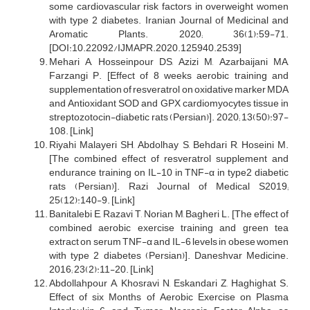
some cardiovascular risk factors in overweight women
with type 2 diabetes. Iranian Journal of Medicinal and
Aromatic Plants. 2020; 36(1):59-71.
[DOI:10.22092/IJMAPR.2020.125940.2539]
Mehari A, Hosseinpour DS, Azizi M, Azarbaijani MA,
Farzangi P. [Effect of 8 weeks aerobic training and
supplementation of resveratrol on oxidative marker MDA
and Antioxidant SOD and GPX cardiomyocytes tissue in
streptozotocin-diabetic rats (Persian)]. 2020; 13(50):97-
108. [Link]
Riyahi Malayeri SH, Abdolhay S, Behdari R, Hoseini M.
[The combined effect of resveratrol supplement and
endurance training on IL-10 in TNF-α in type2 diabetic
rats (Persian)]. Razi Journal of Medical S2019;
25(12):140-9. [Link]
Banitalebi E, Razavi T, Norian M, Bagheri L. [The effect of
combined aerobic exercise training and green tea
extract on serum TNF-α and IL-6 levels in obese women
with type 2 diabetes (Persian)]. Daneshvar Medicine.
2016; 23(2):11-20. [Link]
Abdollahpour A, Khosravi N, Eskandari Z, Haghighat S.
Effect of six Months of Aerobic Exercise on Plasma