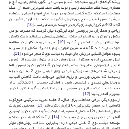
ریشه گیاه‌های خربق سفیدجدا شد و سپس در انگور، بادام زمینی، کاج و
عصاره ریشه علف هفت‌بند ژاپنی و توت یافت شد. غنی‌ترین منبع آن، علف
هفت‌بند است که ریشه گیاهی است و در درمان‌های اقوام آسیایی استفاده
می‌شود. معروف‌ترین منبع رزوراترول، انگور است که غلظت آن در انگور بین
50 تا 400 میکروگرم به‌ازای گرم در خوشه تازه متغیر است [
10
].
ریاحی و همکاران در پژوهش خود این‌گونه بیان کردند که مصرف توأمان
مکمل رزوراترول و انجام تمرینات استقامتی‌‌مقاومتی می‌تواند باعث کاهش
عوامل التهابی در دیابت نوع 2 شود [
10
]. بنی‌طالبی و همکاران در مطالعه
خود نشان دادند 10 هفته تمرین هوازی توأم با مصرف مکمل چای سبز به
بهبود عوامل التهابی در زنان چاق مبتلا به دیابت نوع 2 منجر می‌شود [
11
].
اصل محمدی‌زاده و همکاران درپژوهش خود با عنوان مقایسه اثر تمرین
تناوبی با رژیم‌های غذایی متفاوت بر اینترلوکین-6‌، فاکتور نکروز توموری آلفا
و برخی شاخص‌های متابولیکی مردان چاق دیابتی نوع 2 به این نتیجه
رسیدند که تمرین ورزشی و رژیم غذایی می‌تواند باعث کاهش التهاب‌،
پروفایل‌های لیپیدی و گلایسمی شود و آمادگی جسمانی را تحت‌تأثیر قرار
دهد که باعث تغییراتی در سطوح سرمی اینترلوکین-6‌‌ و فاکتور نکروز
توموری آلفا می‌شود [
12
].
از‌سوی‌دیگر، برخی مطالعات برای مثال، 8 هفته تمرینات ترکیبی هیچ‌گونه
کاهشی را در سطح اینترلوکین-6‌ گزارش نکرده‌اند [
13
]. همچنین تمرینات
هوازی ‌‌استقامتی (‌12 هفته‌ای)، سطوح اینترلوکین-6‌ و فاکتور نکروز توموری
آلفا را در دختران و زنان چاق تغییر نداد [
14
]. از آنجا که التهاب در ایجاد و
توسعه دیابت نوع 2 نقش مهمی دارد؛ بنابراین شناخت روش‌های مؤثر
کاهش التهاب و افزایش مقاومت به انسولین از‌نظر بالینی کاربرد‌های مهمی