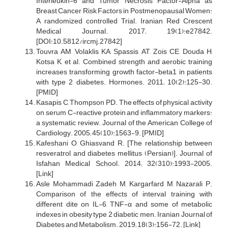
Interleukin-6 and Tumor Necrosis Factor-Alpha as
Breast Cancer Risk Factors in Postmenopausal Women:
A randomized controlled Trial. Iranian Red Crescent
Medical Journal. 2017; 19(1):e27842.
[DOI:10.5812/ircmj.27842]
Touvra AM ,Volaklis KA, Spassis AT, Zois CE, Douda H,
Kotsa K, et al. Combined strength and aerobic training
increases transforming growth factor-beta1 in patients
with type 2 diabetes. Hormones. 2011; 10(2):125-30.
[PMID]
Kasapis C, Thompson PD. The effects of physical activity
on serum C-reactive protein and inflammatory markers:
a systematic review. Journal of the American College of
Cardiology. 2005; 45(10):1563-9. [PMID]
Kafeshani O, Ghiasvand R. [The relationship between
resveratrol and diabetes mellitus (Persian)]. Journal of
Isfahan Medical School. 2014; 32(310):1993-2005.
[Link]
Asle Mohammadi Zadeh M, Kargarfard M, Nazarali P.
Comparison of the effects of interval training with
different dite on IL-6, TNF-α and some of metabolic
indexes in obesity type 2 diabetic men. Iranian Journal of
Diabetes and Metabolism. 2019; 18(3):156-72. [Link]