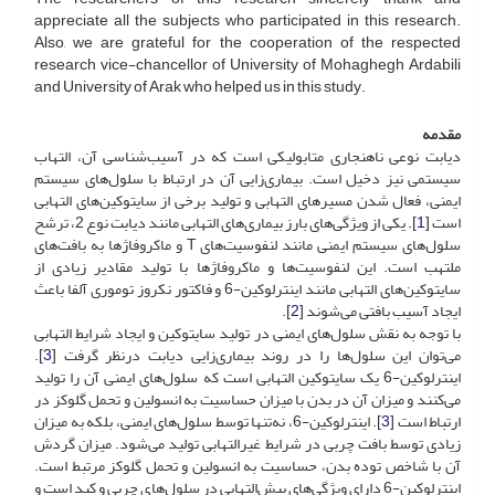
appreciate all the subjects who participated in this research.
Also, we are grateful for the cooperation of the respected
research vice-chancellor of University of Mohaghegh Ardabili
and University of Arak who helped us in this study.
مقدمه
دیابت نوعی ناهنجاری متابولیکی است که در آسیب‌شناسی آن، التهاب
سیستمی نیز دخیل است. بیماری‌زایی آن در ارتباط با سلول‌های سیستم
ایمنی، فعال شدن مسیرهای التهابی و تولید برخی از سایتوکین‌های التهابی
است [
1
]. یکی از ویژگی‌های بارز بیماری‌های التهابی مانند دیابت نوع 2، ترشح
سلول‌های سیستم ایمنی مانند لنفوسیت‌های T و ماکروفاژها به بافت‌های
ملتهب است. این لنفوسیت‌ها و ماکروفاژ‌ها با تولید مقادیر زیادی از
سایتوکین‌های التهابی مانند اینترلوکین-6‌ و فاکتور نکروز توموری آلفا باعث
ایجاد آسیب بافتی می‌شوند [
2
].
با توجه به نقش سلول‌های ایمنی در تولید سایتوکین و ایجاد شرایط التهابی
می‌توان این سلول‌ها را در روند بیماری‌زایی دیابت در‌نظر گرفت [
3
].
اینترلوکین-6‌ یک سایتوکین التهابی است که سلول‌های ایمنی آن را تولید
می‌کنند و میزان آن در بدن با میزان حساسیت به انسولین و تحمل گلوکز در
ارتباط است [
3
]. اینترلوکین-6‌، نه‌تنها توسط سلول‌های ایمنی، بلکه به میزان
زیادی توسط بافت چربی در شرایط غیر‌التهابی تولید می‌شود. میزان گردش
آن با شاخص توده بدن، حساسیت به انسولین و تحمل گلوکز مرتبط است.
اینترلوکین-‌6 دارای ویژگی‌های پیش‌التهابی در سلول‌های چربی و کبد است و