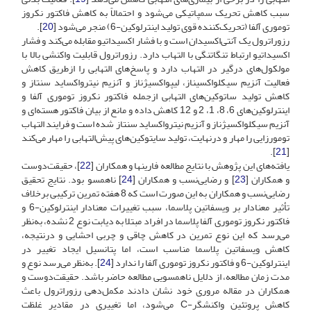
سبب کاهش تحریک سمپاتیکی می‌شود و احتمالاً به کاهش فاکتور نکروز
توموری آلفا (تحریک‌کننده قوی تولید اینترلوکین-6‌‌‌) منجر می‌شود [
20
].
رزوراترول یک آنتی‌اکسیدان است و با فشار اکسیداتیو مقابله می‌کند و فشار
اکسیداتیو ارتباط تنگاتنگی با التهاب دارد. رزوراترول قابلیت واکنشی بالا با
مولکول‌های درگیر در التهاب دارد و پاسخ‌های التهابی را از‌طریق کاهش
فعالیت آنزیم سیکلواکسیناز، لیپواکسیژناز و آنزیم نیترواکساید سنتاز و
کاهش تولید ساتوکین‌های التهابی از‌جمله فاکتور نکروز توموری آلفا و
اینترلوکین‌های 6، 8، 1، 2‌ و 12 کاهش داده و مانع از بیان فاکتور هسته‌ای و
آنزیم سیکلواکسیژناز و آنزیم نیترواکساید سنتاز شده است و فرایند التهاب
تومورزایی را مهار و در‌نهایت، تولید سایتوکین‌های پیش‌التهابی را مهار می‌کند
].
21
[
یافته‌های این پژوهش با نتایج مطالعه فارینها و همکاران [
22
]، حقیقت‌دوست
و همکاران [
23
] و رضایی‌نسب و همکاران [
24
] نا‌همسو بود. نتایج تحقیق
رضایی‌نسب و همکاران به این صورت است که 8 هفته تمرین ترکیبی برخلاف
تأثیر معنادار بر ویسفاتین پلاسما، سبب تغییرات معنادار اینترلوکین-6‌ و
فاکتور نکروز توموری آلفا پلاسما در افراد مبتلا به دیابت نوع 2 نشده، به‌نظر
می‌رسد که این نوع تمرین در کاهش چاقی و چربی احشایی و در‌نتیجه،‌
کاهش ویسفاتین پلاسما مناسب است، اما پتانسیل ایجاد تغییر در
اینترلوکین-6‌‌ ‌و فاکتور نکروز توموری آلفا را ندارد [
24
]. به‌نظر می‌رسد نوع و
مدت زمان مطالعه‌، از دلایل ناهمسویی مطالعه حاضر باشد. حقیقت‌دوست و
همکاران در مقاله مروری خود نشان دادند مکمل‌دهی رزوراترول باعث
کاهش پروتئین واکنشگر-C می‌شود، اما تغییری در مقادیر غلظت