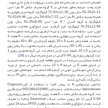
اطمینان داده شد در هر زمانی که مایل باشند، می‌توانند از طرح خارج شوند.
افراد واجد شرایط به‌طور تصادفی در 3 گروه مصرف مکمل (8 نفر) (سن
5/11±‌55/25 سال، وزن 11/30±‌72/62 کیلوگرم)‌، گروه تمرین هوازی به
همراه مصرف مکمل (‌8 نفر) (سن 7/22±‌54/62 سال، وزن 9/96±‌75/52
کیلوگرم) و گروه کنترل ( 8 نفر) (سن 8/60±‌52/25 سال، وزن
12/94±‌76/31 کیلوگرم) قرار گرفتند. جهت جمع‌آوری اطلاعات شخصی
(وزن، سن‌، سابقه ابتلا به دیابت و غیره) از‌طریق پرسش‌نامه محقق‌ساخته
استفاده شد. گروه تمرین هوازی به همراه مصرف مکمل به‌مدت 6 هفته، 3
جلسه در هفته و هر جلسه 5 تا 10 دقیقه گرم کردن، 40 تا 50 دقیقه راه
رفتن با شدت 45 تا 65 درصد ضربان قلب ذخیره به‌صورت راه رفتن روی
تردمیل و 5 تا 10 دقیقه سرد کردن انجام شد. این گروه همچنین روزی 1
عدد کپسول رزوراترول 0/04 گرمی در صبح مصرف می‌کردند [
16
].
از همه بیماران بررسی‌شده در شروع مطالعه، قبل از شروع برنامه تمرینی و
در انتهای هفته 6 در شرایط 8 تا 12 ساعت ناشتایی در صبح، از ورید
پیش‌آرنجی نمونه‌گیری خونی در آزمایشگاه انجام شد. نمونه‌های خون پس
از جدا کردن سرم، برای اندازه‌گیری عوامل بیوشیمیایی در دمای 20 درجه
سانتی‌گراد نگهداری شدند.
شاخص اینترلوکین‌-6 به روش الایزا با استفاده از کیت‌Orgenum
laboratories‌ (ساخت فنلاند، شماره کیت RD196015208R‌) اندازه‌گیری
شد. گروه مصرف مکمل به‌مدت 6 هفته، روزی یک عدد کپسول رزوراترول
0/04 گرمی (با نام رزوین، ساخت شرکت Geymonat‌ ایتالیا) را مصرف
کردند. بعد از جمع‌آوری اطلاعات، داده‌ها با نرم‌افزار SPSS نسخه 19 تحلیل