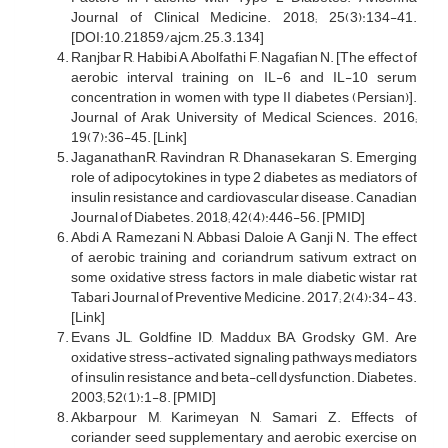
Journal of Clinical Medicine. 2018; 25(3):134-41.
[DOI:10.21859/ajcm.25.3.134]
Ranjbar R, Habibi A, Abolfathi F, Nagafian N. [The effect of
aerobic interval training on IL-6 and IL-10 serum
concentration in women with type II diabetes (Persian)].
Journal of Arak University of Medical Sciences. 2016;
19(7):36-45. [Link]
JaganathanR, Ravindran R, Dhanasekaran S. Emerging
role of adipocytokines in type 2 diabetes as mediators of
insulin resistance and cardiovascular disease. Canadian
Journal of Diabetes. 2018; 42(4):446-56. [PMID]
Abdi A, Ramezani N, Abbasi Daloie A, Ganji N. The effect
of aerobic training and coriandrum sativum extract on
some oxidative stress factors in male diabetic wistar rat
Tabari Journal of Preventive Medicine. 2017; 2(4):34- 43.
[Link]
Evans JL, Goldfine ID, Maddux BA, Grodsky GM. Are
oxidative stress-activated signaling pathways mediators
of insulin resistance and beta-cell dysfunction. Diabetes.
2003; 52(1):1-8. [PMID]
Akbarpour M, Karimeyan N, Samari Z. Effects of
coriander seed supplementary and aerobic exercise on