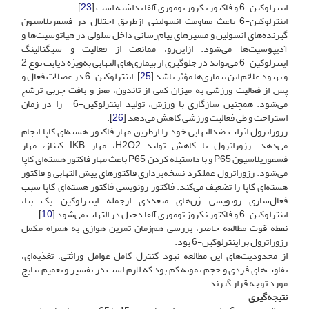
اینترلوکین-6‌‌ و فاکتور نکروز توموری آلفا نداشته ‌است [
23
].
اینترلوکین-6‌‌ ‌باعث مقاومت انسولینی از‌طریق اختلال در فسفریلاسیون
گیرنده‌های انسولین و مسیر‌های پیام‌رسانی داخل سلولی در هپاتوسیت‌ها و
آدیپوسیت‌ها می‌شود. از‌این‌رو، ممانعت از فعالیت و سیگنالینگ
اینترلوکین-6‌‌ ‌می‌تواند در جلوگیری از بیماری‌های التهابی به‌ویژه دیابت نوع 2
و بهبود علائم این بیماری‌ها مؤثر باشد [
25
]. اینترلوکین-6‌ ‌در عضلات فعال و
پس از فعالیت ورزشی به میزان کمی از تاندون، مغز و بافت چربی ترشح
می‌شود. همچنین سازگاری با ورزش، تولید اینترلوکین-6‌ را در زمان
استراحت و طی فعالیت ورزشی کاهش می‌دهد [
26
].
رزوراترول اثرات ضد‌التهابی خود را از‌طریق مهار فاکتور هسته‌ای کاپا انجام
می‌دهد. رزوراترول با کاهش تولید H2O2، مهار IKB کیناز، مهار
فسفوریلاسیون P65 ‌و با داستیله کردن P65 باعث مهار فاکتور هسته‌ای کاپا
می‌شود. رزوراترول عملکرد نسخه‌برداری فاکتورهای پیش التهابی و فاکتور
هسته‌ای کاپا را تضعیف می‌کند. فاکتور رونویسی فاکتور هسته‌ای کاپا سبب
فعال‌سازی رونویسی ژن‌های متعددی از‌جمله اینترلوکین یک بتا‌،
اینترلوکین-6‌‌ و فاکتور نکروز توموری آلفا دخیل در التهاب می‌شود [
10
].
نقطه قوت مطالعه حاضر، بررسی هم‌زمان تمرین هوازی به همراه مکمل
رزوراترول بر اینترلوکین-6‌‌ بود.
از محدودیت‌های این مطالعه نبود کنترل کامل عوامل وراثتی، تغذیه‌ای،
تفاوت‌های فردی و حجم نمونه کم بود که لازم است در تفسیر و تعمیم نتایج
مورد توجه قرار گیرند.
نتیجه‌گیری