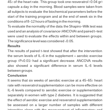
45% of the heart rate. This group took one resveratrol (0.04 gr)
capsule a day in the morning. Blood samples were taken from
all subjects to evaluate the biochemical parameters before the
start of the training program and at the end of week six in the
conditions of 8-12 hours of fasting in the morning.
To evaluate the normality of the data, the Shapiro-Wilk test was
used and an analysis of covariance (ANCOVA) and paired t-test
were used to evaluate the effects within and between groups.
The significance level was considered <0.05.
Results
The results of paired t-test showed that after the intervention,
the serum levels of IL-6 in the supplement + aerobic exercise
group (P=0.01) had a significant decrease. ANCOVA results
also showed a significant difference in serum IL-6 levels
between groups.
Conclusion
It seems that six weeks of aerobic exercise at a 45-65% heart
rate with resveratrol supplementation can be more effective on
IL-6 levels compared to aerobic exercise or supplementation
separately in women with type 2 diabetes. It is suggested that
the effect of aerobic exercise and resveratrol supplementation
be assessed on a larger number of samples with different
intensities along with the measurement of inflammatory and