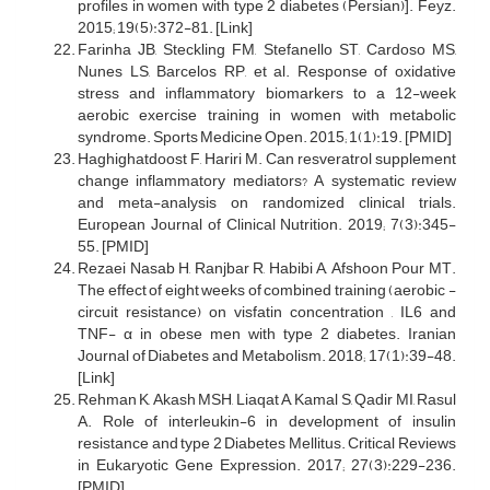
profiles in women with type 2 diabetes (Persian)]. Feyz.
2015; 19(5):372-81. [Link]
Farinha JB, Steckling FM, Stefanello ST, Cardoso MS,
Nunes LS, Barcelos RP, et al. Response of oxidative
stress and inflammatory biomarkers to a 12-week
aerobic exercise training in women with metabolic
syndrome. Sports Medicine Open. 2015; 1(1):19. [PMID]
Haghighatdoost F, Hariri M. Can resveratrol supplement
change inflammatory mediators? A systematic review
and meta-analysis on randomized clinical trials.
European Journal of Clinical Nutrition. 2019; 7(3):345-
55. [PMID]
Rezaei Nasab H, Ranjbar R, Habibi A, Afshoon Pour MT.
The effect of eight weeks of combined training (aerobic -
circuit resistance) on visfatin concentration , IL6 and
TNF- α in obese men with type 2 diabetes. Iranian
Journal of Diabetes and Metabolism. 2018; 17(1):39-48.
[Link]
Rehman K, Akash MSH, Liaqat A, Kamal S, Qadir MI, Rasul
A. Role of interleukin-6 in development of insulin
resistance and type 2 Diabetes Mellitus. Critical Reviews
in Eukaryotic Gene Expression. 2017; 27(3):229-236.
[PMID]