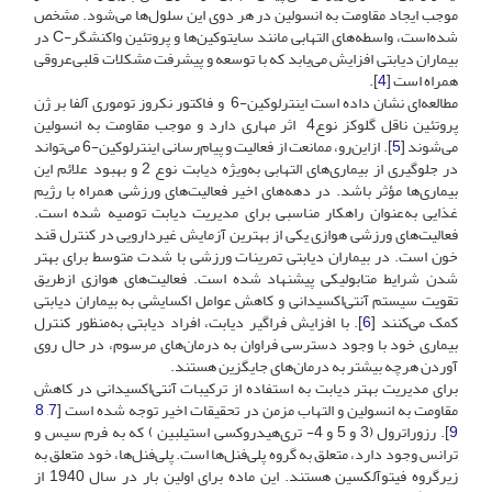
موجب ایجاد مقاومت به انسولین در هر دوی این سلول‌ها می‌شود. مشخص
شده‌است، واسطه‌های التهابی مانند سایتوکین‌ها و پروتئین واکنشگر-C ‌در
بیماران دیابتی افزایش می‌یابد که با توسعه و پیشرفت مشکلات قلبی‌عروقی
همراه است [
4
].
مطالعه‌ای نشان داده ‌است اینترلوکین-6‌ و فاکتور نکروز توموری آلفا بر ژن
پروتئین ناقل گلوکز نوع4 اثر مهاری دارد و موجب مقاومت به انسولین
می‌شوند [
5
]. از‌این‌رو، ممانعت از فعالیت و پیام‌رسانی اینترلوکین-6‌ می‌تواند
در جلوگیری از بیماری‌های التهابی به‌ویژه دیابت نوع 2 و بهبود علائم این
بیماری‌ها مؤثر باشد. در دهه‌های اخیر فعالیت‌های ورزشی همراه با رژیم
غذایی به‌عنوان راهکار مناسبی برای مدیریت دیابت توصیه شده ‌است.
فعالیت‌های ورزشی هوازی یکی از بهترین آزمایش غیر‌دارویی در کنترل قند
خون است. در بیماران دیابتی تمرینات ورزشی با شدت متوسط برای بهتر
شدن شرایط متابولیکی پیشنهاد شده ‌است. فعالیت‌های هوازی از‌طریق
تقویت سیستم آنتی‌اکسیدانی و کاهش عوامل اکسایشی به بیماران دیابتی
کمک می‌کنند [
6
]. با افزایش فراگیر دیابت، افراد دیابتی به‌منظور کنترل
بیماری خود با وجود دسترسی فراوان به درمان‌های مرسوم، در حال روی
آوردن هرچه بیشتر به درمان‌های جایگزین هستند.
برای مدیریت بهتر دیابت به استفاده از ترکیبات آنتی‌اکسیدانی در کاهش
مقاومت به انسولین و التهاب مزمن در تحقیقات اخیر توجه شده ‌است [
7
,
8
,
9
]. رزوراترول (3 و 5 و 4- تری‌هیدروکسی استیلبین ) که به فرم سیس و
ترانس وجود دارد، متعلق به گروه پلی‌فنل‌ها است. پلی‌فنل‌ها، خود متعلق به
زیر‌گروه فیتوآلکسین هستند. این ماده برای اولین بار در سال 1940 از