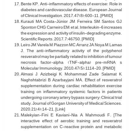
Bente KP. Anti-inflammatory effects of exercise: Role in
diabetes and cardiovascular disease. European Journal
of Clinical Investigation. 2017; 47(8):600-11. [PMID]
Kurauti MA, Costa-Júnior JM, Ferreira SM, Santos GJ,
Sponton CHG, Carneiro EM, et al. Interleukin-6 increases
the expression and activity of insulin-degrading enzyme.
Scientific Reports. 2017; 7:46750. [PMID]
Leiro JM, Varela M, Piazzon MC, Arranz JA, Noya M, Lamas
J. The anti-inflammatory activity of the polyphenol
resveratrol may be partially related to inhibition of tumour
necrosis factor-alpha (TNF-alpha) pre-mRNA s
Molecular Immunology. 2010; 47(5):1114-20. [PMID]
Almasi J, Azizbeigi K, Mohammad Zade Salamat K,
Naghshtabrizi B, Azarbayjani MA. Effect of resveratrol
supplementation during cardiac rehabilitation exercise
training on inflammatory systemic factors in patients
undergoing coronary artery bypass surgery: Clinical trial
study. Journal of Gorgan University of Medical Sciences.
2020; 21(4):14-21. [Link]
Malekyian-Fini E, Kaviani-Nia A, Mahmoudi F. [The
interactive effect of aerobic training and resveratrol
supplementation on C-reactive protein and metabolic