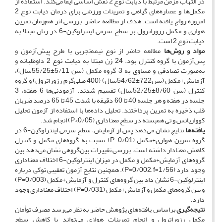
در التهاب مزمن مرتبط با دیابت نوع 2 نقش اساسی ایفا می‌کند. استفاده از
مکمل‌ها و عصاره‌های گیاهی و تمرینات ورزشی برای درمان دیابت نوع 2
امروزه رواج یافته ‌است. هدف از مطالعه حاضر، بررسی اثر هم‌زمان تمرین
هوازی و مکمل رزوراترول بر سطح سرمی اینترلوکین-6 در زنان مبتلا به
دیابت نوع 2 است.
مواد و روش‌ها
مطالعه حاضر از نوع نیمه‌تجربی با طرح پیش‌آزمون و
پس‌آزمون با گروه کنترل بود. 24 زن مبتلا به دیابت نوع 2 داوطلبانه و
به‌صورت تصادفی و مساوی به 3 گروه مکمل (سن 5/11±‌55/25سال‌)،
آزمایش+‌مکمل (سن722±‌54/62سال) (400 میلی‌گرم رزوراترول) و گروه
کنترل (سن 8/60±‌52/25سال‌) تقسیم شدند. آزمودنی‌ها 6 هفته، 3
جلسه در هفته و هر جلسه 40 تا 60 دقیقه با شدت 45 تا 65 درصد ضربان
قلب ذخیره به تمرین پرداختند. تحلیل داده‌ها با استفاده از آزمون تحلیل
کوواریانس و تی همبسته در سطح معناداری (0/05>P) انجام شد.
یافته‌ها
نتایج نشان می‌دهد پس از آزمایش، سطح سرمی اینترلوکین‌-6 در
گروه تمرین هوازی‌+‌مکمل (0/01=P) نسبت به گروه‌های مکمل و کنترل
کاهش معنا‌دار داشته است. بررسی تغییرات بین‌گروهی نشان می‌دهد بین
گروه‌های آزمایش+‌مکمل و مکمل در میزان اینترلوکین‌-6 اختلاف معناداری
وجود دارد (P=0/002, f=1/56). همچنین نتایج آزمون تعقیبی توکی درباره
اینترلوکین‌-6 نشان داد بین گروه‌های کنترل و آزمایش+‌مکمل (0/003=‌P)
و بین گروه‌های مکمل و آزمایش+‌مکمل (0/031=‌P) اختلاف معناداری وجود
دارد.
نتیجه‌گیری
بر‌اساس یافته‌های پژوهش حاضر به‌ نظر می‌رسد مصرف توأمان
مکمل رزوراترول و انجام تمرینات هوازی می‌تواند با کاهش سطح