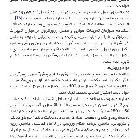
خواهد داشت.
مصرف رزوراترول، پتانسیل بسیار زیادی در بهبود کنترل قند خون و کاهش
مقاومت به انسولین دارد و برای درمان بیماران دیابتی مفید است [
15
]. از
آنجا که در میان مطالعات انجام‌شده، تحقیقات محدودی وجود دارند که تأثیر
استفاده هم‌زمان تمرینات هوازی و مکمل رزوراترول بر میزان تغییرات
اینترلوکین-6‌ ‌را در دیابت بررسی کرده باشند؛ بنابراین با توجه به نقش
افزایش التهاب در ایجاد دیابت و تأثیرات ضد‌التهابی تمرین ورزشی منظم و
مکمل رزوراترول، تحقیق حاضر به مطالعه‌ تأثیر هم‌زمان تمرینات هوازی و
مکمل رزوراترول بر میزان تغییرات اینترلوکین-6‌ ‌در زنان مبتلا به دیابت نوع
2 پرداخته است.
مواد و روش‌ها
مطالعه حاضر، مطالعه نیمه‌تجربی یک‌سوکور با طرح پیش‌آزمون و پس‌آزمون
با گروه کنترل است که پس از دریافت تأییدیه کمیته اخلاق بر روی 24 نفر زن
مبتلا به دیابت نوع 2 که از میان400 بیمار که از‌طریق مرکز دیابت خیریه
جوادالائمه اصفهان انتخاب شدند، انجام شد.
معیارهای ورود به مطالعه عبارت‌اند ‌از‌: حداقل 3 سال سابقه ابتلا به دیابت
نوع 2، قرار داشتن در محدوده سنی 45 تا 60 سال و قند خون ناشتا بین
150 تا 250 میلی‌گرم در دسی‌لیتر. شرایط خروج از مطالعه عبارت‌اند از: ابتلا
به بیماری‌های کلیوی و عفونی، عوارض مربوط به دیابت مانند زخم پای دیابتی
و نفروپاتی، داشتن برنامه منظم ورزشی در 3 ‌ماه گذشته‌، داشتن رژیم
غذایی خاص و مصرف هر‌گونه مکمل خاص در 6 ماه گذشته. از تمام افراد
شرکت‌کننده در مطالعه رضایت‌نامه کتبی دریافت شد و به آزمودنی‌ها