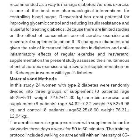
recommended as a way to manage diabetes. Aerobic exercise
is one of the best non-pharmacological interventions for
controlling blood sugar. Resveratrol has great potential for
improving glycemic control and reducing insulin resistance and
is useful for treating diabetics. Because there are limited studies
on the effect of concomitant use of aerobic exercise and
resveratrol supplementation on IL-6 changes in diabetes, and
given the role of increased inflammation in diabetes and anti-
inflammatory effects of regular exercise and resveratrol
supplementation, the present study assessed the simultaneous
effect of aerobic exercise and resveratrol supplementation on
IL-6 changes in women with type 2 diabetes.
Materials and Methods
In this study, 24 women with type 2 diabetes were randomly
divided into three groups of supplement (8 patients) (age
55.25±5.11, weight 72.62±11.30 kg), aerobic exercise and
supplement (8 patients) (age 54.62±7.22, weight 75.52±9.96
kg), and control (8 patients) (age52.25±8.60, weight 76.31±
12.94 kg).
The aerobic exercise group exercised with supplementation for
six weeks, three days a week for 50 to 60 minutes. The training
protocol included walking on a treadmill with an intensity of 65-