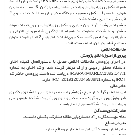
به‌نظر می‌رسد 6 هفته تمرین هوازی با شدت 45 تا 65 درصد ضربان قلب به
همراه مکمل رزوراترول می‌تواند بر شاخص اینترلوکین-6‌‌ نسبت به تمرین
هوازی یا مصرف مکمل به‌صورت جداگانه در زنان مبتلا به دیابت نوع 2
اثر‌بخشی بیشتری داشته باشد.
پیشنهاد می‌شود اثر تمرین هوازی و مکمل رزوراترول بر روی تعداد نمونه
بیشتر و با شدت متفاوت به همراه اندازه‌گیری شاخص‌های التهابی و
پیش‌التهابی و شاخص گلیسیمیک روی افراد دیابتی نوع 2 انجام شود تا بتوان
به نتایج قطعی در این رابطه دست یافت.
ملاحظات اخلاقی
پیروی از اصول اخلاق پژوهش
در اجرای پژوهش ملاحظات اخلاقی مطابق با دستورالعمل کمیته اخلاق
دانشگاه محقق اردبیلی و اراک در‌نظر گرفته شد و کد اخلاق به شماره
IR.ARAKMU.REC.1392.147.1 دریافت شده‌است. پژوهش حاضر کد
IRCT به‌شماره IRCT20191203045588N1 دارد.
حامی مالی
این مقاله برگرفته از طرح پژوهشی انسیه یزدخواستی دانشجوی دکتری
فیزیولوژی ورزشی، گروه تربیت بدنی و علوم ورزشی، دانشکده علوم تربیتی
و روانشناسی، دانشگاه محقق اردبیلی است.
مشارکت نویسندگان
تمام نویسندگان در آماده‌سازی این مقاله مشارکت یکسان داشتند.
تعارض منافع
بنابر اظهار نویسندگان، این مقاله تعارض منافع ندارد.