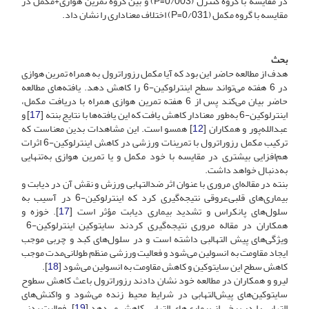
در مقایسه با گروه کنترل (‌0/003=P) و بین گروه تمرین هوازی‌+‌مکمل در
مقایسه با گروه مکمل (‌0/031=P) اختلاف معنا‌داری را نشان داد.
بحث
هدف از مطالعه حاضر این بود که آیا مکمل رزوراترول به همراه تمرین هوازی
در 6 هفته می‌تواند سطح اینترلوکین-6‌ ‌را کاهش دهد. یافته‌های مطالعه
حاضر بیان می‌کند پس از 6 هفته تمرین هوازی همراه با دریافت مکمل‌،
اینترلوکین-6‌ ‌به‌طور معنا‌دار کاهش یافت که این یافته‌ها با نتایج بنته [
17
] و
عبدالله‌‌‌پور و همکاران [
12
] همسو است. این مشاهدات بدین معناست که
ترکیب مکمل رزوراترول با تمرینات ورزشی در کاهش اینترلوکین-6‌‌ اثرات
هم‌افزایی بیشتری در مقایسه با خود مکمل و یا تمرین هوازی به‌تنهایی
به‌دنبال خواهد داشت.
بنته در مقاله‌ای مروری با عنوان اثر ضد‌التهابی ورزش و نقش آن در دیابت و
بیماری‌های قلبی‌عروقی نتیجه‌گیری کرد که اینترلوکین-6‌ ‌در آسیب به
سلول‌های پانکراس و تشدید بیماری دیابت مؤثر است [
17
]. خوزه و
همکاران در مقاله‌ مروری نتیجه‌گیری کردند سایتوکین اینترلوکین-6‌ ‌
ویژگی‌های پیش التهالبی داشته است و در سلول‌های کبد و چربی موجب
ایجاد مقاومت به انسولین می‌شود و فعالیت ورزشی منظم طولانی‌مدت موجب
کاهش سطح این سایتوکین و کاهش مقاومت به انسولین می‌شود [
18
].
لیرو و همکاران در مطالعه خود نشان دادند رزوراترول باعث کاهش سطوح
سایتوکین‌ها‌ی پیش‌التهابی در شرایط محیط زنده می‌شود و واکنش‌های
التهابی را در برخی از بیماری‌های التهابی کاهش می‌دهد [
19
]. فعالیت بدنی