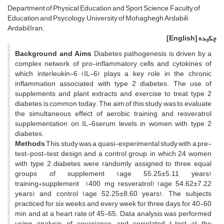
Department of Physical Education and Sport Science, Faculty of
Education and Psycology, University of Mohaghegh Ardabili,
Ardabil,Iran.
چکیده
[English]
Background and Aims
Diabetes pathogenesis is driven by a
complex network of pro-inflammatory cells and cytokines, of
which interleukin-6 (IL-6) plays a key role in the chronic
inflammation associated with type 2 diabetes. The use of
supplements and plant extracts and exercise to treat type 2
diabetes is common today. The aim of this study was to evaluate
the simultaneous effect of aerobic training and resveratrol
supplementation on IL-6serum levels in women with type 2
diabetes.
Methods
This study was a quasi-experimental study with a pre-
test-post-test design and a control group, in which 24 women
with type 2 diabetes were randomly assigned to three equal
groups of supplement (age 55.25±5.11 years),
training+supplement (400 mg resveratrol) (age 54.62±7.22
years), and control (age 52.25±8.60 years). The subjects
practiced for six weeks and every week for three days for 40-60
min and at a heart rate of 45-65. Data analysis was performed
using analysis of covariance and correlated t-test at the