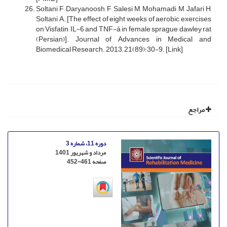
Soltani F, Daryanoosh F, Salesi M, Mohamadi M, Jafari H,
Soltani A. [The effect of eight weeks of aerobic exercises
on Visfatin, IL-6 and TNF-á in female sprague dawley rat
(Persian)]. Journal of Advances in Medical and
Biomedical Research. 2013; 21(89):30-9. [Link]
مراجع
دوره 11، شماره 3
مرداد و شهریور 1401
صفحه
452-461