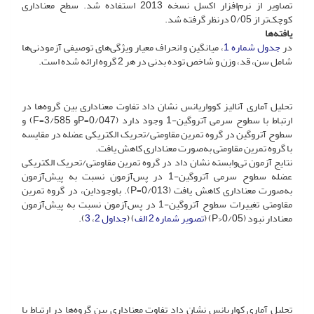
تصاویر از نرم‌افزار اکسل نسخه 2013 استفاده شد. سطح معناداری
کوچک‌تر از 0/05 در‌نظر گرفته شد.
یافته‌ها
در
جدول‌ شماره 1
، میانگین و انحراف معیار ویژگی‌های توصیفی آزمودنی‌ها
شامل سن، قد، وزن و شاخص توده بدنی در هر 2 گروه ارائه شده ‌است.
تحلیل آماری آنالیز کوواریانس نشان داد تفاوت معنا‌داری بین گروه‌ها در
ارتباط با سطوح سرمی آتروگین-1 وجود دارد (0/047=Pو 3/585=F) و
سطوح آتروگین در گروه تمرین مقاومتی/تحریک الکتریکی عضله در مقایسه
با گروه تمرین مقاومتی به‌صورت معناداری کاهش یافت.
نتایج آزمون تی‌وابسته نشان داد در گروه تمرین مقاومتی/تحریک الکتریکی
عضله سطوح سرمی آتروگین-1 در پس‌آزمون نسبت به پیش‌آزمون
به‌صورت معناداری کاهش یافت (0/013=P). با‌وجوداین، در گروه تمرین
مقاومتی تغییرات سطوح آتروگین-1 در پس‌آزمون نسبت به پیش‌آزمون
معنادار نبود (05/P>0) (
تصویر شماره 2 الف
) (
جداول 2
،
3
).
تحلیل آماری کواریانس نشان داد تفاوت معنا‌داری بین گروه‌ها در ارتباط با