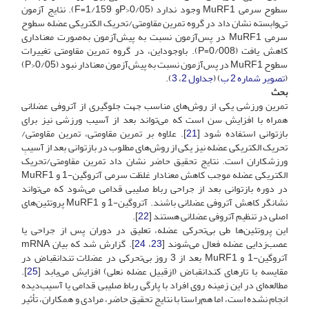
سطوح سرمی MuRF1 وجود ندارد (0/05<Pو 1/159=F). نتایج آزمون
تی‌وابسته نشان داد در گروه تمرین مقاومتی/تحریک الکتریکی عضله سطوح
سرمی MuRF1 در پس‌آزمون نسبت به پیش‌آزمون به‌صورت معناداری
کاهش یافت (0/008=P). با‌وجوداین، در گروه تمرین مقاومتی تغییرات
سطوح MuRF1 در پس‌آزمون نسبت به پیش‌آزمون معنادار نبود (05/P>0)
(
تصویر شماره 2 ب
) (
جداول 2
،
3
).
بحث
تمرین ورزشی یکی از روش‌های مناسب جهت جلوگیری از آتروفی عضلانی
همراه با افزایش سن است که می‌تواند بعد از آسیب ورزشی نیز برای
بازتوانی استفاده شود [
21
]. علاوه بر تمرین مقاومتی، تمرین مقاومتی/
تحریک الکتریکی عضله نیز یکی از روش‌های مطلوب در بازتوانی بعد از آسیبِ
ورزشکاران است. نتایج تحقیق حاضر نشان داد تمرین مقاومتی/تحریک
الکتریکی عضله موجب کاهش معنا‌دار غلظت سرمی آتروگین-1 و MuRF1
در دوره بازتوانی بعد از جراحی رباط صلیبی قدامی می‌شود که می‌تواند
نشانگر کاهش آتروفی عضلانی باشند. آتروگین-1 و MuRF1 پروتئین‌های
اصلی در تنظیم آتروفی عضلانی هستند [
22
].
این پروتئین‌ها طی بی‌تحرکی عضله، تعلیق در دوران پس از جراحی یا
عصب‌زدایی عضله فعال می‌شوند [
23
،
24
]. گزارش شد که بیان mRNA
آتروگین-1 و MuRF1 بعد از 3 روز بی‌تحرکی در عضلات تندانقباض در
مقایسه با تارهای کندانقباض (از‌قبیل عضله نعلی) افزایش می‌یابد [
25
].
مطالعه‌ای در این زمینه روی افراد با پارگی رباط صلیبی قدامی یا آسیب‌دیده
انجام نشده است، اما هم‌راستا با نتایج تحقیق حاضر، مرادی و همکاران، تأثیر