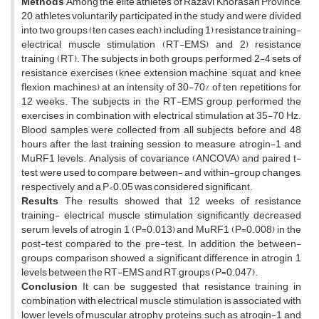
Methods
Among the elite athletes of Razavi Khorasan Province,
20 athletes voluntarily participated in the study and were divided
into two groups (ten cases each), including 1) resistance training-
electrical muscle stimulation (RT-EMS), and 2) resistance
training (RT). The subjects in both groups performed 2-4 sets of
resistance exercises (knee extension machine, squat, and knee
flexion machines) at an intensity of 30-70% of ten repetitions for
12 weeks. The subjects in the RT-EMS group performed the
exercises in combination with electrical stimulation at 35-70 Hz.
Blood samples were collected from all subjects before and 48
hours after the last training session to measure atrogin-1 and
MuRF1 levels. Analysis of covariance (ANCOVA) and paired t-
test were used to compare between- and within-group changes,
respectively, and a P<0.05 was considered significant.
Results
The results showed that 12 weeks of resistance
training- electrical muscle stimulation significantly decreased
serum levels of atrogin 1 (P=0.013) and MuRF1 (P=0.008) in the
post-test compared to the pre-test. In addition, the between-
groups comparison showed a significant difference in atrogin 1
levels between the RT-EMS and RT groups (P=0.047).
Conclusion
It can be suggested that resistance training in
combination with electrical muscle stimulation is associated with
lower levels of muscular atrophy proteins, such as atrogin-1 and