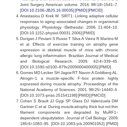
Joint Surgery American volume. 2016; 98(18):1541-7.
[
DOI:10.2106/JBJS.16.00035
] [
PMID
] [
PMCID
]
Anastasiou D, Krek W. SIRT1: Linking adaptive cellular
responses to aging-associated changes in organismal
physiology. Physiology (Bethesda). 2006; 21:404-10.
[DOI:10.1152/physiol.00031.2006] [PMID]
Durigan J, Peviani S, Russo T, Silva A, Vieira R, Martins M,
et al. Effects of exercise training on atrophy gene
expression in skeletal muscle of mice with chronic
allergic lung inflammation. Brazilian Journal of Medical
and Biological Research. 2009; 42(4):339-45.
[DOI:10.1590/s0100-879x2009000400005] [PMID]
Gomes MD, Lecker SH, Jagoe RT, Navon A, Goldberg AL.
Atrogin-1, a muscle-specific F-box protein highly
expressed during muscle atrophy. Proceedings of the
National Academy of Sciences. 2001; 98(25):14440-5.
[DOI:10.1073/pnas.251541198] [PMID] [PMCID]
Cohen S, Brault JJ, Gygi SP, Glass DJ, Valenzuela DM,
Gartner C, et al. During muscle atrophy, thick, but not thin,
filament components are degraded by MuRF1-
dependent ubiquitylation. Journal of Cell Biology. 2009;
185(6):1083-95. [DOI:10.1083/jcb.200901052] [PMID]