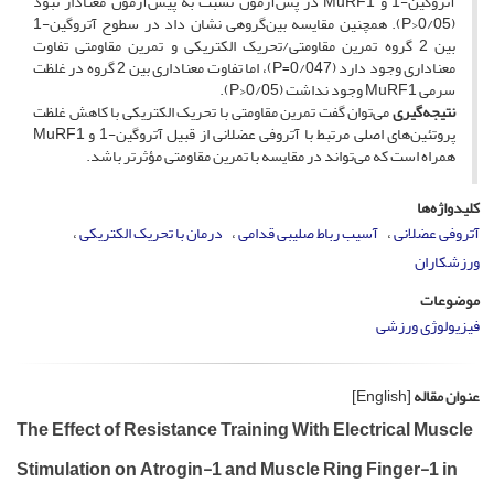
آتروگین-1 و MuRF1 در پس‌آزمون نسبت به پیش‌آزمون معنادار نبود
(0/05<P). همچنین مقایسه بین‌گروهی نشان داد در سطوح آتروگین‌-1
بین 2 گروه تمرین مقاومتی/تحریک الکتریکی و تمرین مقاومتی تفاوت
معنا‌داری وجود دارد (0/047=P)، اما تفاوت معنا‌داری بین 2 گروه در غلظت
سرمی MuRF1 وجود نداشت (0/05<P).
نتیجه‌گیری
می‌توان گفت تمرین مقاومتی با تحریک الکتریکی با کاهش غلظت
پروتئین‌های اصلی مرتبط با آتروفی عضلانی از قبیل آتروگین-1 و MuRF1
همراه است که می‌تواند در مقایسه با تمرین مقاومتی مؤثرتر باشد.
کلیدواژه‌ها
آتروفی عضلانی
آسیب رباط صلیبی قدامی
درمان با تحریک الکتریکی
ورزشکاران
موضوعات
فیزیولوژی ورزشی
عنوان مقاله
[English]
The Effect of Resistance Training With Electrical Muscle
Stimulation on Atrogin-1 and Muscle Ring Finger-1 in