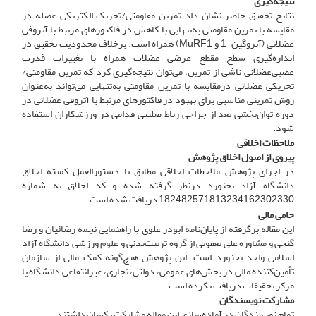
نتیجه‌گیری
نتایج تحقیق حاضر نشان داد تمرین مقاومتی/تحریک الکتریکی عضله در
مقایسه با تمرین مقاومتی به‌تنهایی با کاهش در فاکتورهای مرتبط با آتروفی
عضلانی (آتروگین-1 و MuRF1) همراه است. برخلاف محدودیت تحقیق در
اندازه‌گیری سطح مقطع عرضی عضلات همراه با تغییرات قدرت
عصبی‌عضلانی ناشی از تمرین، می‌توان نتیجه‌گیری کرد که تمرین مقاومتی/
تحریکی عضلانی در‌مقایسه با تمرین مقاومتی به‌تنهایی می‌تواند به‌عنوان
روش تمرینی مناسبی برای بهبود در فاکتورهای مرتبط با آتروفی عضلانی در
دوره توان‌بخشی بعد از جراحی رباط صلیبی قدامی در ورزشکاران استفاده
شود.
ملاحظات اخلاقی
پیروی از اصول اخلاق پژوهش
در اجرای پژوهش ملاحظات اخلاقی مطابق با دستورالعمل کمیته اخلاق
دانشگاه آزاد بجنورد در‌نظر گرفته شده و کد اخلاق به شماره
182482571813234162302330 دریافت شده ‌است.
حامی مالی
این مقاله برگرفته از پایان‌نامه ابوذر علوی با راهنمایی نجمه رضائیان و رضا
گنجی و مشاوره علی یعقوبی از گروه تربیت‌بدنی و علوم ورزشی دانشگاه آزاد
اسلامی واحد بجنورد است. این پژوهش هیچ‌گونه کمک مالی از سازمان
تأمین‌کننده مالی در بخش‌های عمومی، دولتی، تجاری، غیرانتفاعی دانشگاه یا
مرکز تحقیقات دریافت نکرده ‌است.
مشارکت نویسندگان
تمام نویسندگان در آماده‌سازی این مقاله مشارکت یکسان داشتند.