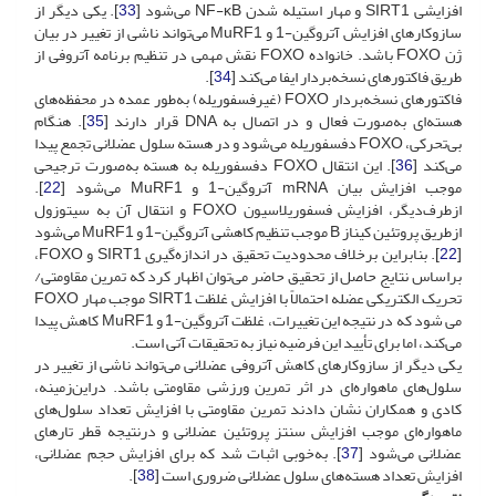
افزایشی SIRT1 و مهار استیله شدن NF-ĸB ‌می‌شود [
33
]. یکی دیگر از
سازوکارهای افزایش آتروگین-1 و MuRF1 می‌تواند ناشی از تغییر در بیان
ژن FOXO باشد. خانواده FOXO نقش مهمی در تنظیم برنامه آتروفی از
طریق فاکتورهای نسخه‌بردار ایفا می‌کند [
34
].
فاکتورهای نسخه‌بردار FOXO (غیرفسفوریله) به‌طور عمده در محفظه‌های
هسته‌ای به‌صورت فعال و در اتصال به DNA قرار دارند [
35
]. هنگام
بی‌تحرکی، FOXO دفسفوریله می‌شود و در هسته سلول عضلانی تجمع پیدا
می‌کند [
36
]. این انتقال FOXO دفسفوریله به هسته به‌صورت ترجیحی
موجب افزایش بیان mRNA آتروگین-1 و MuRF1 می‌شود [
22
].
از‌طرف‌دیگر، افزایش فسفوریلاسیون FOXO و انتقال آن به سیتوزول
از‌طریق پروتئین کیناز B موجب تنظیم کاهشی آتروگین-1 و MuRF1 می‌شود
[
22
]. بنابراین برخلاف محدودیت تحقیق در اندازه‌گیری SIRT1 و FOXO،
بر‌اساس نتایج حاصل از تحقیق حاضر می‌توان اظهار کرد که تمرین مقاومتی/
تحریک الکتریکی عضله احتمالاً با افزایش غلظت SIRT1 موجب مهار FOXO
می شود که در نتیجه این تغییرات، غلظت آتروگین-1 و MuRF1 کاهش پیدا
می‌کند، اما برای تأیید این فرضیه نیاز به تحقیقات آتی است.
یکی دیگر از سازوکارهای کاهش آتروفی عضلانی می‌تواند ناشی از تغییر در
سلول‌های ماهواره‌ای در اثر تمرین ورزشی مقاومتی باشد. در‌این‌زمینه،
کادی و همکاران نشان دادند تمرین مقاومتی با افزایش تعداد سلول‌های
ماهواره‌ای موجب افزایش سنتز پروتئین عضلانی و در‌نتیجه قطر تارهای
عضلانی می‌شود [
37
]. به‌خوبی اثبات شد که برای افزایش حجم عضلانی،
افزایش تعداد هسته‌های سلول عضلانی ضروری است [
38
].