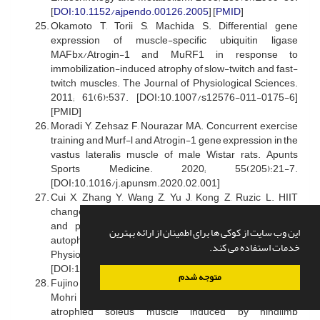
[
DOI:10.1152/ajpendo.00126.2005
] [
PMID
]
Okamoto T, Torii S, Machida S. Differential gene
expression of muscle-specific ubiquitin ligase
MAFbx/Atrogin-1 and MuRF1 in response to
immobilization-induced atrophy of slow-twitch and fast-
twitch muscles. The Journal of Physiological Sciences.
2011; 61(6):537. [DOI:10.1007/s12576-011-0175-6]
[PMID]
Moradi Y, Zehsaz F, Nourazar MA. Concurrent exercise
training and Murf-l and Atrogin-1 gene expression in the
vastus lateralis muscle of male Wistar rats. Apunts
Sports Medicine. 2020; 55(205):21-7.
[DOI:10.1016/j.apunsm.2020.02.001]
Cui X, Zhang Y, Wang Z, Yu J, Kong Z, Ruzic L. HIIT
changes the expression of MuRF1 and MAFBx proteins
and proteins involved in the MTOR pathway and
این وب سایت از کوکی ها برای اطمینان از ارائه بهترین
autophagy in rat skeletal muscle. Experimental
خدمات استفاده می کند.
Physiology. 2019; 104:1505-17.
[DOI:10.1113/ep087601]
متوجه شدم
Fujino H, Kohzuki H, Takeda I, Kiyooka T, Miyasaka T,
Mohri S, et al. Regression of capillary network in
atrophied soleus muscle induced by hindlimb