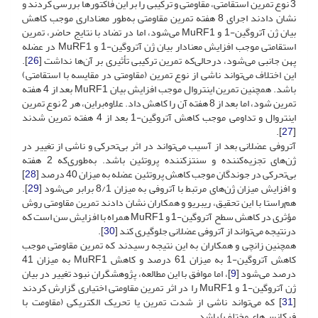
3 نوع تمرین استقامتی، مقاومتی و ترکیبی را بر این فاکتورها بررسی کردند و
نشان دادند اجرای 8 هفته تمرین مقاومتی به‌طور معنا‌داری موجب کاهش
بیان ژن آتروگین-1 و MuRF1 می‌شود، اما در تضاد با نتایج حاضر، تمرین
استقامتی موجب افزایش معنا‌دار بیان ژن آتروگین-1 و MuRF1 در عضله
پهن جانبی می‌شود، در‌حالی‌که تمرین ترکیبی تأثیری بر آن‌ها نداشت [
26
].
این اختلاف می‌تواند ناشی از نوع تمرین (مقاومتی در مقایسه با استقامتی)
باشد. همچنین تمرین اینتروال موجب افزایش بیان MuRF1 بعد از 4 هفته
تمرین شود، اما بعد از 8 هفته آن را کاهش داد. علاوه‌بر‌این، هر 2 نوع تمرین
اینتروال و تداومی موجب کاهش آتروگین-1 بعد از 4 هفته تمرین شدند
].
27
[
آتروفی عضلانی بعد از آسیب می‌تواند در اثر بی‌تحرکی و ناشی از تغییر در
ژن‌های تجزیه‌کننده و سنتز‌کننده پروتئین باشد. به‌طوری‌که 2 هفته
بی‌تحرکی در جوندگان موجب کاهش پروتئین عضله به میزان 40 درصد [
28
]
و افزایش میزان ژن‌های مرتبط با آتروفی به میزان 8/1 برابر می‌شود [
29
].
هم‌راستا با این تحقیق، ریبریو و همکاران نشان دادند تمرین مقاومتی روش
مؤثری در کاهش سطح آتروگین-1 و MuRF1 همراه با افزایش سن است که
در‌نتیجه می‌تواند از آتروفی عضلانی جلوگیری کند [
30
].
همچنین زانچی و همکاران به این نتیجه رسیدند که تمرین مقاومتی موجب
کاهش آتروگین-1 به میزان 61 درصد و کاهش MuRF1 به میزان 41
درصد می‌شود [
9
]، اما موافق با این مطالعه، پژوهشگران نبود تغییر در بیان
ژن آتروگین-1 و MuRF1 را در اثر تمرین مقاومتی اختیاری گزارش کردند
[
31
] که می‌تواند ناشی از شدت تمرین یا تحریک الکتریکی (مقاومت با
فرکانس‌های مختلف) باشد.