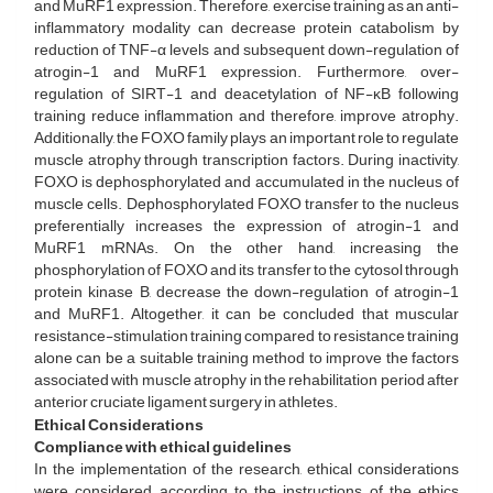
and MuRF1 expression. Therefore, exercise training as an anti-
inflammatory modality can decrease protein catabolism by
reduction of TNF-α levels and subsequent down-regulation of
atrogin-1 and MuRF1 expression. Furthermore, over-
regulation of SIRT-1 and deacetylation of NF-ĸB following
training reduce inflammation and therefore, improve atrophy.
Additionally, the FOXO family plays an important role to regulate
muscle atrophy through transcription factors. During inactivity,
FOXO is dephosphorylated and accumulated in the nucleus of
muscle cells. Dephosphorylated FOXO transfer to the nucleus
preferentially increases the expression of atrogin-1 and
MuRF1 mRNAs. On the other hand, increasing the
phosphorylation of FOXO and its transfer to the cytosol through
protein kinase B, decrease the down-regulation of atrogin-1
and MuRF1. Altogether, it can be concluded that muscular
resistance-stimulation training compared to resistance training
alone can be a suitable training method to improve the factors
associated with muscle atrophy in the rehabilitation period after
anterior cruciate ligament surgery in athletes.
Ethical Considerations
Compliance with ethical guidelines
In the implementation of the research, ethical considerations
were considered according to the instructions of the ethics