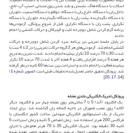
اسکات با دستگاه هاگ، نشستن و بلند شدن روی صندلی، استپ آپ، لانج،
داخل ران با دستگاه، خارج ران با دستگاه، دوقلو با دستگاه اسمیت، جلو ران
با دستگاه نگهدارنده، پشت ران با دستگاه نگهدارنده، جلو ران با دستگاه
تکراری، پشت ران با دستگاه تکراری. قبل از شروع پروتکل، آزمودنی‌ها
برنامه گرم کردن شامل دوچرخه ثابت و الپتیکال و حرکات کششی را انجام
دادند.
در پایان جلسه تمرینی نیز برنامه سرد کردن شامل دوچرخه و حرکات
کششی انجام شد. آزمودنی‌های هر 2 گروه حرکات تمرینی را در 2 تا 4 ست با
شدت 30 تا 70 درصد 10 تکرار بیشینه انجام دادند. شدت تمرین به‌تدریج
هر هفته 5 درصد افزایش یافت و 4 هفته آخر با شدت 70 درصد 10 تکرار
بیشینه فعالیت را انجام دادند و استراحت بین ‌ست‌ها 60 ثانیه در‌نظر گرفته
شد. پروتکل تحقیق حاضر تعدیل‌شده تحقیقات قبلی است (
تصویر شماره 1
)
] .
20
،
17
،
14
[
پروتکل تحریک الکتریکی جلدی عضله
یک الکترود (آند) 5 تا 7 سانتی‌متر روی عضله چهار سر و الکترود دیگر
(کاتد) روی عصب فمورال در ناحیه کشاله ران گذاشته شد. برای ایجاد
تحریک از یک استیمولاتور الکتریکی میوداین ساخت کشور انگلستان با
فرکانس 200 هرتز استفاده شد. زمان انقباض 5 ثانیه و زمان استراحت 5
ثانیه 30 دقیقه بود. تحریک الکتریکی 35 تا 70 هرتز هم‌زمان با اجرای
ست‌های حرکت مقاومتی اعمال می‌شد. پروتکل تحقیق حاضر تعدیل‌شده