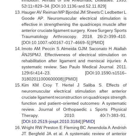
inhibition. Annals of the Rheumatic Diseases. 1993;
52(11):829-34. [DOI:10.1136/ard.52.11.829]
Hauger AV, Reiman MP, Bjordal JM, Sheets C, Ledbetter L,
Goode AP. Neuromuscular electrical stimulation is
effective in strengthening the quadriceps muscle after
anterior cruciate ligament surgery. Knee Surgery, Sports
Traumatology, Arthroscopy. 2018; 26(2):399-410.
[DOI:10.1007/s00167-017-4669-5] [PMID]
Imoto AM, Peccin S, Almeida GJM, Saconato H, Atallah
ÁNJSPMJ. Effectiveness of electrical stimulation on
rehabilitation after ligament and meniscal injuries: A
systematic review. Sao Paulo Medical Journal. 2011;
129(6):414-23. [DOI:10.1590/s1516-
31802011000600008] [PMID]
Kim KM, Croy T, Hertel J, Saliba S. Effects of
neuromuscular electrical stimulation after anterior
cruciate ligament reconstruction on quadriceps strength,
function, and patient-oriented outcomes: A systematic
review. Journal of Orthopaedic & Sports Physical
Therapy. 2010; 40(7):383-91.
[
DOI:10.2519/jospt.2010.3184
] [
PMID
]
Wright RW, Preston E, Fleming BC, Amendola A, Andrish
JT, Bergfeld JA, et al. A systematic review of anterior