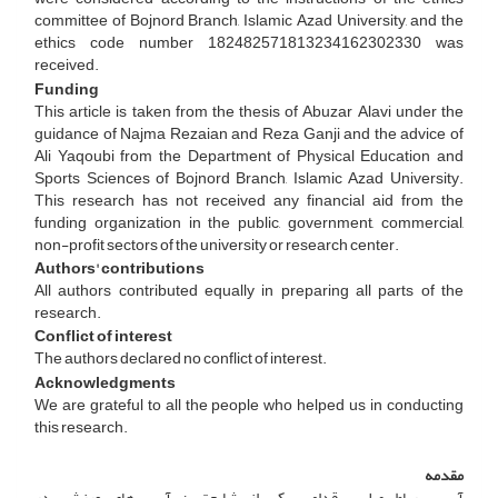
committee of Bojnord Branch, Islamic Azad University, and the
ethics code number 182482571813234162302330 was
received.
Funding
This article is taken from the thesis of Abuzar Alavi under the
guidance of Najma Rezaian and Reza Ganji and the advice of
Ali Yaqoubi from the Department of Physical Education and
Sports Sciences of Bojnord Branch, Islamic Azad University.
This research has not received any financial aid from the
funding organization in the public, government, commercial,
non-profit sectors of the university or research center.
Authors' contributions
All authors contributed equally in preparing all parts of the
research.
Conflict of interest
The authors declared no conflict of interest.
Acknowledgments
We are grateful to all the people who helped us in conducting
this research.
مقدمه
آسیب رباط صلیبی قدامی یکی از شایع‌ترین آسیب‌های ورزشی در