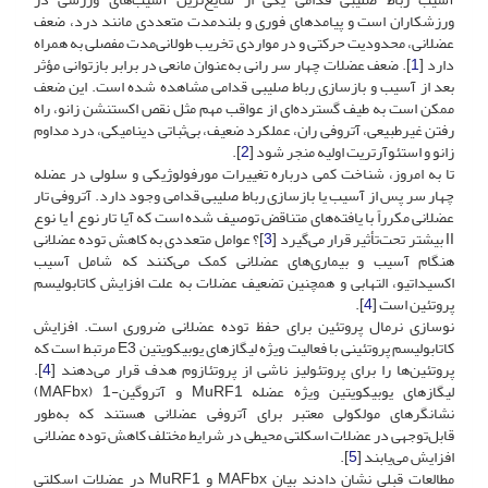
ورزشکاران است و پیامدهای فوری و بلندمدت متعددی مانند درد، ضعف
عضلانی، محدودیت حرکتی و در مواردی تخریب طولانی‌مدت مفصلی به همراه
دارد [
1
]. ضعف عضلات چهار سر رانی به‌عنوان مانعی در برابر بازتوانی مؤثر
بعد از آسیب و بازسازی رباط صلیبی قدامی مشاهده شده ‌است. این ضعف
ممکن است به طیف گسترده‌ای از عواقب مهم مثل نقص اکستنشن زانو، راه
رفتن غیرطبیعی، آتروفی ران، عملکرد ضعیف، بی‌ثباتی دینامیکی، درد مداوم
زانو و استئوآرتریت اولیه منجر شود [
2
].
تا به امروز، شناخت کمی درباره تغییرات مورفولوژیکی و سلولی در عضله
چهار سر پس از آسیب یا بازسازی رباط صلیبی قدامی وجود دارد. آتروفی تار
عضلانی مکرراً با یافته‌های متناقض توصیف شده ‌است که آیا تار نوع I یا نوع
II بیشتر تحت‌تأثیر قرار می‌گیرد [
3
]؟ عوامل متعددی به کاهش توده عضلانی
هنگام آسیب و بیماری‌های عضلانی کمک می‌کنند که شامل آسیب
اکسیداتیو، التهابی و همچنین تضعیف عضلات به علت افزایش کاتابولیسم
پروتئین است [
4
].
نوسازی نرمال پروتئین برای حفظ توده عضلانی ضروری است. افزایش
کاتابولیسم پروتئینی با فعالیت ویژه لیگازهای یوبیکویتین E3 مرتبط است که
پروتئین‌ها را برای پروتئولیز ناشی از پروتئازوم هدف قرار می‌دهند [
4
].
لیگازهای یوبیکویتین ویژه عضله MuRF1 و آتروگین-1‌ (MAFbx)
نشانگرهای مولکولی معتبر برای آتروفی عضلانی هستند که به‌طور
قابل‌توجهی در عضلات اسکلتی محیطی در شرایط مختلف کاهش توده عضلانی
افزایش می‌یابند [
5
].
مطالعات قبلی نشان دادند بیان MAFbx و MuRF1 در عضلات اسکلتی