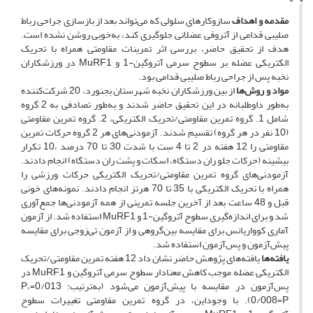
مقدمه و اهداف
سازوکارهای سلولی که می‌تواند بعد از بازسازی جراحی رباط
صلیبی قدامی از آتروفی عضلانی جلوگیری کند، به‌خوبی روشن نشده ‌است.
هدف از تحقیق حاضر، بررسی اثر تمرینات مقاومتی همراه با تحریک
الکتریکی عضله بر سطوح سرمی آتروگین-1 و MuRF1 در ورزشکاران
نخبه پس از جراحی رباط صلیبی قدامی بود.
مواد و روش‌ها
از بین ورزشکاران نخبه شهرستان بجنورد، 20 شرکت‌کننده
به‌طور داوطلبانه در این تحقیق حاضر شدند و به‌طور تصادفی به 2 گروه
شامل 1. گروه تمرین مقاومتی/تحریک الکتریکی، 2. گروه تمرین مقاومتی
(10 نفر در هر گروه) تقسیم شدند. آزمودنی‌های هر 2 گروه حرکات تمرین
مقاومتی را 12 هفته در 2 تا 4 سِت با شدت 30 تا 70 درصد ،10 تکرار
بیشینه (حرکات جلو ران دستگاه، اسکات و پشت ران دستگاه) انجام دادند.
آزمودنی‌های گروه تمرین مقاومتی/تحریک الکتریکی حرکات ورزشی را
همراه با تحریک الکتریکی با 35 تا 70 هرتز انجام دادند. نمونه‌های خونی
قبل و 48 ساعت بعد از آخرین جلسه تمرینی از همه آزمودنی‌ها جمع‌آوری
شد و برای اندازه‌گیری سطوح آتروگین‌-1 و MuRF1 استفاده شد. از آزمون
آماری کوواریانس برای مقایسه بین‌گروهی و از آزمون تی‌زوجی برای مقایسه
پیش‌آزمون و پس‌آزمون استفاده شد.
یافته‌ها
یافته‌های پژوهش حاضر نشان داد 12 هفته تمرین مقاومتی/تحریک
الکتریکی عضله موجب کاهش معنادار سطوح سرمی آتروگین و MuRF1 در
پس‌آزمون در مقایسه با پیش‌آزمون می‌شود (به‌ترتیب: 0/013=P،
0/008=P). با وجوداین، در گروه تمرین مقاومتی تغییرات سطوح