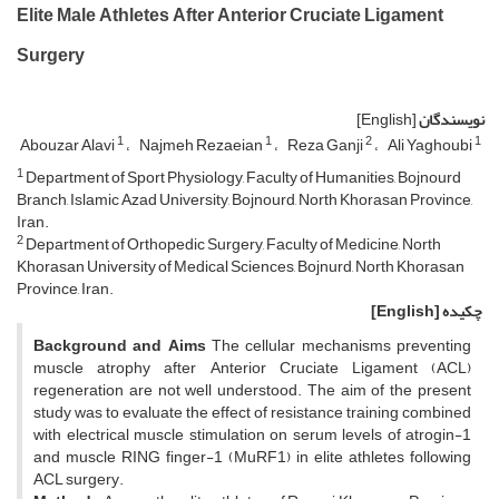
Elite Male Athletes After Anterior Cruciate Ligament
Surgery
نویسندگان
[English]
1
1
2
1
Abouzar Alavi
Najmeh Rezaeian
Reza Ganji
Ali Yaghoubi
1
Department of Sport Physiology, Faculty of Humanities, Bojnourd
Branch, Islamic Azad University, Bojnourd, North Khorasan Province,
Iran.
2
Department of Orthopedic Surgery, Faculty of Medicine, North
Khorasan University of Medical Sciences, Bojnurd, North Khorasan
Province, Iran.
چکیده
[English]
Background and Aims
The cellular mechanisms preventing
muscle atrophy after Anterior Cruciate Ligament (ACL)
regeneration are not well understood. The aim of the present
study was to evaluate the effect of resistance training combined
with electrical muscle stimulation on serum levels of atrogin-1
and muscle RING finger-1 (MuRF1) in elite athletes following
ACL surgery.