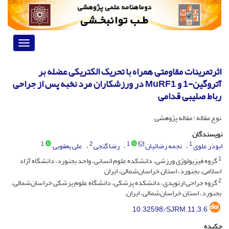
Toggle
vigation
اثرتمرینات مقاومتی همراه با تحریک الکتریکی عضله بر
آتروگین-1 و MuRF1 در ورزشکاران مرد نخبه پس از جراحی
رباط صلیبی قدامی
نوع مقاله : مقاله پژوهشی
نویسندگان
1
2
1
1
ابوذر علوی
نجمه رضائیان
رضا گنجی
علی یعقوبی
1
گروه فیزیولوژی ورزشی، دانشکده علوم انسانی، واحد بجنورد، دانشگاه آزاد
اسلامی، بجنورد، استان خراسان‌شمالی، ایران
2
گروه جراحی ارتوپدی، دانشکده پزشکی، دانشگاه علوم پزشکی خراسان‌شمالی،
بجنورد، استان خراسان‌شمالی، ایران.
10.32598/SJRM.11.3.6
چکیده