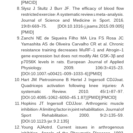
[PMCID]
Slysz J, Stultz J, Burr JF. The efficacy of blood flow
restricted exercise: A systematic review & meta-analysis.
Journal of Science and Medicine in Sport. 2016;
19(8):669-75. [DOI:10.1016/j.jsams.2015.09.005]
[PMID]
Zanchi NE, de Siqueira Filho MA, Lira FS, Rosa JC,
Yamashita AS, de Oliveira Carvalho CR, et al. Chronic
resistance training decreases MuRF-1 and Atrogin-1
gene expression but does not modify Akt, GSK-3β and
p70S6K levels in rats. European Journal of Applied
Physiology. 2009; 106(3):415-23.
[DOI:10.1007/s00421-009-1033-6] [PMID]
Hart JM, Pietrosimone B, Hertel J, Ingersoll CDJJoat.
Quadriceps activation following knee injuries: A
systematic Review. 2010; 45(1):87-97.
[DOI:10.4085/1062-6050-45.1.87] [PMID] [PMCID]
Hopkins JT, Ingersoll CDJJosr. Arthrogenic muscle
inhibition: A limiting factor in joint rehabilitation. Journal of
Sport Rehabilitation. 2000; 9(2):135-59.
[DOI:10.1123/jsr.9.2.135]
Young AJAotrd. Current issues in arthrogenous