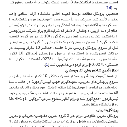
آسیب مینیسک یا لیگامنت‌ها، 3 جلسه غیبت متوالی یا 4 جلسه به‌طور‌کلی
بود [
14
].
همچنین پروتکل مطالعه توسط کمیته اخلاق دانشگاه آزاد اسلامی واحد
بجنورد تأیید شد. همچنین در 1 جلسه همه‌ آزمودنی‌ها فرم رضایت‌نامه را
امضا کردند و آگاهانه و داوطلبانه آمادگی خود را برای شرکت در این پژوهش
اعلام کردند. از بین داوطلبان، 20 نفر که شرایط لازم برای شرکت در پژوهش
را داشتند، انتخاب و به‌طور تصادفی به 2 گروه (10 نفر در هر گروه) تقسیم
شدند. گروه 1. تمرین مقاومتی/تحریک الکتریکی و 2. گروه تمرین مقاومتی.
قبل از شروع پروتکل ورزشی در 1 جلسه، حداکثر 10 تکرار بیشینه در
حرکات تعیین‌شده با استفاده از فرمول برزیسکی [حداکثر 10 تکرار
بیشینه=وزن جابه‌جاشده (کیلوگرم) /1/0278–(تعداد تکرار تا
خستگی×0/0278)] برای آزمودنی‌ها تعیین شد [
1
].
اندازه‌گیری شاخص‌های آنتروپومتری
از همه آزمودنی‌ها 4 روز بعد از تعیین حداکثر 10 تکرار بیشینه و قبل از
شروع پروتکل‌های تمرینی، نمونه‌گیری خونی (پیش‌آزمون) در حالت ناشتا
انجام شد. در ادامه، آزمودنی‌ها 12 هفته آزمایش مورد نظر را انجام دادند.
48 ساعت بعد از آخرین جلسه تمرینی در حالت ناشتا نمونه‌گیری خونی دوم
(پس‌آزمون) جمع‌آوری شد و برای آنالیز سطوح سرمی آتروگین-1و MuRF1
به آزمایشگاه منتقل شد.
پروتکل تمرینی
پروتکل تمرین مقاومتی برای هر 2 گروه تمرین مقاومتی/تحریکی و تمرین
مقاومتی یکسان بود و شامل حرکات زیر بود: اسکات پشت به دیوار، کش 4
جهته (به‌صورت ایستاده برای عضلات کل پا)، اسکات با دستگاه اسمیت،