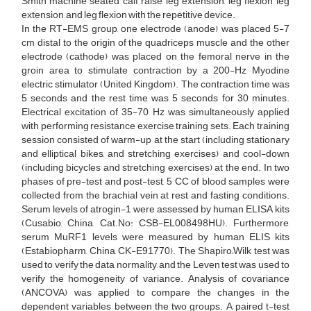
Smith machine seated calf raise, leg extension, leg flexion, leg
extension, and leg flexion with the repetitive device.
In the RT-EMS group, one electrode (anode) was placed 5-7
cm distal to the origin of the quadriceps muscle and the other
electrode (cathode) was placed on the femoral nerve in the
groin area to stimulate contraction by a 200-Hz Myodine
electric stimulator (United Kingdom). The contraction time was
5 seconds and the rest time was 5 seconds for 30 minutes.
Electrical excitation of 35-70 Hz was simultaneously applied
with performing resistance exercise training sets. Each training
session consisted of warm-up at the start (including stationary
and elliptical bikes, and stretching exercises) and cool-down
(including bicycles and stretching exercises) at the end. In two
phases of pre-test and post-test, 5 CC of blood samples were
collected from the brachial vein at rest and fasting conditions.
Serum levels of atrogin-1 were assessed by human ELISA kits
(Cusabio, China, Cat.No: CSB-EL008498HU). Furthermore,
serum MuRF1 levels were measured by human ELIS kits
(Estabiopharm, China, CK-E91770). The Shapiro–Wilk test was
used to verify the data normality, and the Leven test was used to
verify the homogeneity of variance. Analysis of covariance
(ANCOVA) was applied to compare the changes in the
dependent variables between the two groups. A paired t-test