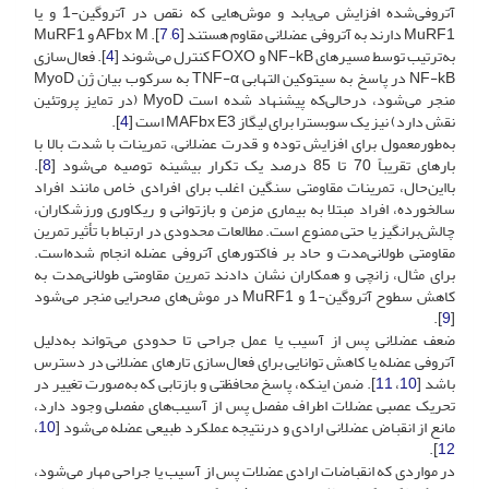
آتروفی‌شده افزایش می‌یابد و موش‌هایی که نقص در آتروگین-1 و یا
MuRF1 دارند به آتروفی عضلانی مقاوم هستند [
6
,
7
]. AFbx M و MuRF1
به‌ترتیب توسط مسیرهای NF-kB و FOXO کنترل می‌شوند [
4
]. فعال‌سازی
NF-kB در پاسخ به سیتوکین التهابی TNF-α به سرکوب بیان ژن MyoD
منجر می‌شود، درحالی‌که پیشنهاد شده‌ است MyoD (در تمایز پروتئین
نقش دارد) نیز یک سوبسترا برای لیگاز MAFbx E3 است [
4
].
به‌طورمعمول برای افزایش توده و قدرت عضلانی، تمرینات با شدت بالا با
بارهای تقریباً 70 تا 85 درصد یک تکرار بیشینه توصیه می‌شود [
8
].
بااین‌حال، تمرینات مقاومتی سنگین اغلب برای افرادی خاص مانند افراد
سالخورده، افراد مبتلا به بیماری مزمن و بازتوانی و ریکاوری ورزشکاران،
چالش‌برانگیز یا حتی ممنوع است. مطالعات محدودی در ارتباط با تأثیر تمرین
مقاومتی طولانی‌مدت و حاد بر فاکتورهای آتروفی عضله انجام شده‌است.
برای مثال، زانچی و همکاران نشان دادند تمرین مقاومتی طولانی‌مدت به
کاهش سطوح آتروگین-1 و MuRF1 در موش‌های صحرایی منجر می‌شود
].
9
[
ضعف عضلانی پس از آسیب یا عمل جراحی تا حدودی می‌تواند به‌دلیل
آتروفی عضله یا کاهش توانایی برای فعال‌سازی تارهای عضلانی در دسترس
باشد [
10
،
11
]. ضمن اینکه، پاسخ محافظتی و بازتابی که به‌صورت تغییر در
تحریک عصبی عضلات اطراف مفصل پس از آسیب‌های مفصلی وجود دارد،
مانع از انقباض عضلانی ارادی و درنتیجه عملکرد طبیعی عضله می‌شود [
10
،
].
12
در مواردی که انقباضات ارادی عضلات پس از آسیب یا جراحی مهار می‌شود،