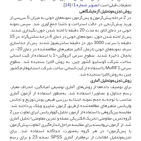
تحقیقات قبلی است (
تصویر شماره 1
) [
14
].
روش تجزیه‌و‌تحلیل آزمایشگاهی
در 2 مرحله پیش‌آزمون و پس‌آزمون نمونه‌های خونی به میزان 5 سی‌سی از
ورید پیش‌آرنجی در حالت استراحت و ناشتا جمع‌آوری شد. سپس نمونه
خونی در دمای اتاق به مدت 20 دقیقه تا لخته شدن خون نگهداری شدند.
پس از لخته شدن خون، نمونه‌های خونی در دمای 4 درجه سانتی‌گراد در 15
دقیقه با سرعت 3000 دور در دقیقه سانتریفیوژ شدند. پس از جداسازی
سرم، نمونه‌های خونی تا زمان آنالیز متغیرهای مطالعه‌شده در دمای 20- در
یخچال ذخیره شدند. سطوح سرمی آتروگین-1 با استفاده از کیت انسانی
ساخت شرکت کوسابیو کشور چین به روش الایزا سنجیده شد. سطوح
سرمی MuRF1 با استفاده از کیت انسانی ساخت شرکت استبایوفارم کشور
چین به روش الایزا سنجیده شد.
روش تجزیه‌و‌تحلیل آماری
برای توصیف داده‌ها از روش‌های آماری توصیفی (میانگین، انحراف معیار،
رسم جداول و تصاویر) استفاده شد. به‌منظور استفاده از آزمون آماری
مناسب با توجه به حجم نمونه، ابتدا به بررسی طبیعی بودن توزیع و تجانس
واریانس متغیرهای مطالعه‌شده از‌طریق آزمون شاپیرو ویلک پرداخته شد.
مقایسه بین‌گروهی با استفاده از آزمون تحلیل کوواریانس (برای تفاوت بین 2
گروه تمرین مقاومتی/تحریک الکتریکی عضله و تمرین مقاومتی) تحلیل آماری
شد. از آزمون تی‌وابسته برای مقایسه مراحل اندازه‌گیری (تفاوت پیش‌آزمون
با پس‌آزمون) در هر گروه به‌صورت جداگانه استفاده شد. برای
تجزیه‌وتحلیل اطلاعات از نرم‌افزار آماری SPSS نسخه 23 و برای رسم