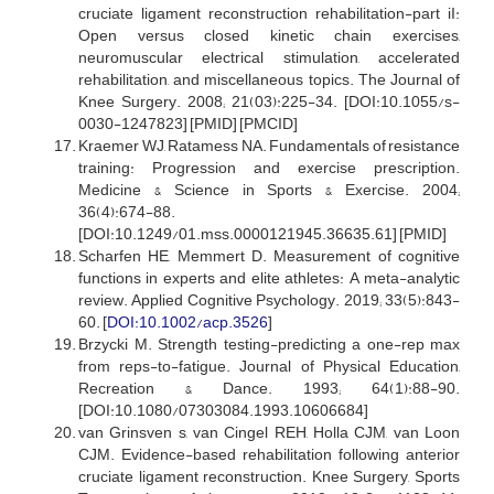
cruciate ligament reconstruction rehabilitation-part iI:
Open versus closed kinetic chain exercises,
neuromuscular electrical stimulation, accelerated
rehabilitation, and miscellaneous topics. The Journal of
Knee Surgery. 2008; 21(03):225-34. [DOI:10.1055/s-
0030-1247823] [PMID] [PMCID]
Kraemer WJ, Ratamess NA. Fundamentals of resistance
training: Progression and exercise prescription.
Medicine & Science in Sports & Exercise. 2004;
36(4):674-88.
[DOI:10.1249/01.mss.0000121945.36635.61] [PMID]
Scharfen HE, Memmert D. Measurement of cognitive
functions in experts and elite athletes: A meta-analytic
review. Applied Cognitive Psychology. 2019; 33(5):843-
60. [
DOI:10.1002/acp.3526
]
Brzycki M. Strength testing-predicting a one-rep max
from reps-to-fatigue. Journal of Physical Education,
Recreation & Dance. 1993; 64(1):88-90.
[DOI:10.1080/07303084.1993.10606684]
van Grinsven s, van Cingel REH, Holla CJM, van Loon
CJM. Evidence-based rehabilitation following anterior
cruciate ligament reconstruction. Knee Surgery, Sports