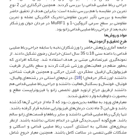
جراحی رباط صلیبی قدامی را بررسی کردند. همچنین اثرگذاری این 2 نوع
تمرین در مقایسه با هم بررسی نشده ‌است؛ بنابراین هدف از تحقیق حاضر
مقایسه و بررسی تأثیر تمرین مقاومتی/تحریک الکتریکی عضله و تمرین
مقاومتی بر سطح سرمی آتروگین-1 و MuRF1 در مردان جوان ورزشکار
نخبه بعد از جراحی رباط صلیبی قدامی زانو بود.
مواد و روش‌ها
طرح تحقیق و آزمودنی‌ها
جامعه آماری پژوهش حاضر را ورزشکاران نخبه با سابقه جراحی رباط صلیبی
قدامی با دامنه سنی 18 تا 35 سال استان خراسان رضوی تشکیل دادند. از
نمونه‌گیری غیر‌تصادفی مبتنی بر هدف استفاده شد. چنانکه افرادی که
به‌طور منظم در فعالیت‌های ورزشی شرکت کردند و سطح بالایی از ظرفیت
فیزیولوژیکی از‌قبیل عملکردی، کنترل حرکتی و همچنین ظرفیت شناختی
داشتند (ورزشکار حرفه‌ای) [
18
]، در تیم‌های استانی در رشته‌های والیبال،
فوتبال، فوتسال و بسکتبال فعالیت داشتند و جراحی رباط صلیبی قدامی هم
داشتند از‌طریق جراح ارتوپد فوق تخصص زانو یا فیزیوتراپیست مطلع و
به‌صورت داوطلبانه وارد تحقیق شدند.
معیارهای ورود به مطالعه بدین‌صورت بود که 3 ماه از جراحی آن‌ها گذشته
باشد و طی این 3 ماه تحت درمان‌های فیزیوتراپی مشابه قرار گرفته باشند.
تنها پارگی رباط صلیبی قدامی داشتند و سایر رباط‌ها و قسمت‌های زانو سالم
باشد. هیچ‌گونه آسیب‌دیدگی قبلی در اندام تحتانی نداشته باشند. از‌نظر
بیماری‌های عضلانی به استثنای آسیب رباط صلیبی قدامی و اسکلتی و
مشکلات قلبی تنفسی در سلامت کامل باشند. همچنین معیار خروج شامل