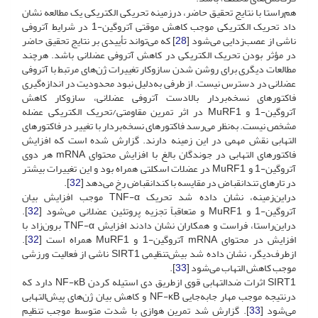
هم‌راستا با نتایج تحقیق حاضر، در‌زمینه تحریکی الکتریکی یک مطالعه نشان
داد تحریک الکتریکی موجب کاهش موقتی آتروگین-1 در شرایط آتروفی
ناشی از عصب‌زدایی می‌شود [
28
] که می‌تواند تأییدی بر نتایج تحقیق حاضر
در مؤثر بودن تحریک الکتریکی در کاهش آتروفی عضلانی ‌باشد. هر‌چند
مطالعات دیگری برای روشن شدن سازوکار تغییرات ژن‌های مرتبط با آتروفی
عضلانی در دسترس نیست. از طرفی به‌دلیل نبود محدودیت در اندازه‌گیری
فاکتورهای نسخه‌بردار بالادست آتروفی عضلانی، سازوکار کاهش
آتروگین-1 و MuRF1 در اثر تمرین مقاومتی/تحریک الکتریکی عضله
مشخص نیست. به‌نظر می‌رسد فاکتورهای نسخه‌بردار با تغییر در فاکتورهای
التهابی نقش مهمی در این زمینه دارند. گزارش شده است که افزایش
فاکتورهای التهابی در جوندگان بالغ با افزایش محتوای mRNA هر دوی
آتروگین-1 و MuRF1 در عضلات اسکلتی همراه بود و این تغییرات بیشتر
در تارهای تندانقباض در مقایسه با کندانقباض رخ می‌دهد [
32
].
در‌این‌زمینه، نشان داده شد تحریک TNF-α موجب افزایش بیان
آتروگین-1 و MuRF1 و متعاقباً تجزیه پروتئین عضلانی می‌شود [
32
].
در‌این‌راستا، فراست و همکاران نشان دادند افزایش TNF-α برون‌زاد با
افزایش در محتوای mRNA آتروگین-1 و MuRF1 همراه است [
32
].
از‌طرف‌دیگر، نشان داده شد بیش‌تنظیمی SIRT1 ناشی از فعالیت ورزشی
موجب کاهش التهاب می‌شود [
33
].
SIRT1 اثرات ضدالتهابی قوی از‌طریق دی استیله کردن NF-ĸB دارد که
درنتیجه موجب مهار جابه‌جایی NF-ĸB و کاهش بیان ژن‌های پیش‌التهابی
می‌شود [
33
]. گزارش شد تمرین هوازی با شدت متوسط موجب تنظیم