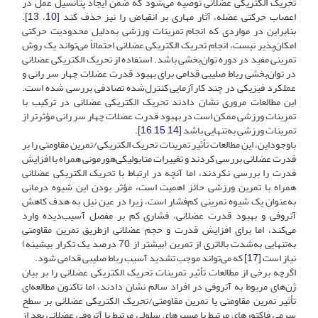
تحریک الکتریکی عضلانی توصیه می‌شود که ضمن ایجاد پتانسیل عمل در
اعصاب حرکتی عضله، آثار مهاری بر انقباض را نیز حذف کند [
10
،
13
].
بنابراین در مواردی که انجام تمرینات ورزشی به‌دلیل محدودیت حرکتی
امکان‌پذیر نیست، انجام تحریک الکتریکی عضلانی احتمالاً می‌تواند یک روش
تمرینی مفید در دوره توان‌بخشی باشد. استفاده از تحریک الکتریکی عضلانی
در توان‌بخشی رباط صلیبی قدامی برای بهبود قدرت عضلات چهار سر رانی و
عملکرد فیزیکی در چند کارآزمایی کنترل‌شده تصادفی بررسی شده است.
این مطالعات مروری نشان دادند تحریک الکتریکی عضلانی در ترکیب با
تمرینات ورزشی ممکن است در بهبود قدرت عضلات چهار سر رانی مؤثرتر از
تمرینات ورزشیِ به‌تنهایی باشد [
14
,
15
,
16
].
باوجوداین، این مطالعات تأثیر تمرینات تحریک الکتریکی/تمرین مقاومتی را بر
قدرت عضلانی بررسی کردند‌ و تغییرات متابولیکی‌هورمونی همراه با افزایش
قدرت را بررسی نکردند، اما آنچه در ارتباط با تحریک الکتریکی عضلانی
همراه با تمرین ورزشی حائز اهمیت است، مؤثر بودن این شیوه درمانی
به‌عنوان یک شیوه تمرینی کم‌فشار است، زیرا در عین نیل به هدف کاهش
آتروفی و بهبود قدرت عضلانی، فشاری کم بر مفصل آسیب‌دیده وارد
می‌کند، اما برای افزایش قدرت و حجم عضلانی از‌طریق تمرین مقاومتی
به‌تنهایی به‌شدت بالاتری از تمرین (بیشتر از 70 درصد یک تکرار بیشینه)
نیاز است [
17
] که می‌تواند موجب تشدید آسیب رباط صلیبی قدامی ‌شود.
اگرچه برخی از مطالعات تأثیر تمرینات تحریک الکتریکی عضلانی را بر بیان
ژن‌های مربوط به آتروفی در افراد سالم نشان دادند، اما تاکنون مطالعه‌ای
تأثیر تمرین مقاومتی یا تمرین مقاومتی/تحریک الکتریکی عضلانی بر سطح
سرمی فاکتورهای مرتبط با مسیرهای سلولی مرتبط با آتروفی عضلانی بعد از