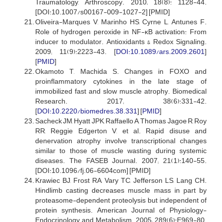
Traumatology, Arthroscopy. 2010; 18(8): 1128-44.
[DOI:10.1007/s00167-009-1027-2] [PMID]
Oliveira-Marques V, Marinho HS, Cyrne L, Antunes F.
Role of hydrogen peroxide in NF-κB activation: From
inducer to modulator. Antioxidants & Redox Signaling.
2009; 11(9):2223-43. [
DOI:10.1089/ars.2009.2601
]
[
PMID
]
Okamoto T, Machida S. Changes in FOXO and
proinflammatory cytokines in the late stage of
immobilized fast and slow muscle atrophy. Biomedical
Research. 2017; 38(6):331-42.
[
DOI:10.2220/biomedres.38.331
] [
PMID
]
Sacheck JM, Hyatt JPK, Raffaello A, Thomas Jagoe R, Roy
RR, Reggie Edgerton V, et al. Rapid disuse and
denervation atrophy involve transcriptional changes
similar to those of muscle wasting during systemic
diseases. The FASEB Journal. 2007; 21(1):140-55.
[DOI:10.1096/fj.06-6604com] [PMID]
Krawiec BJ, Frost RA, Vary TC, Jefferson LS, Lang CH.
Hindlimb casting decreases muscle mass in part by
proteasome-dependent proteolysis but independent of
protein synthesis. American Journal of Physiology-
Endocrinology and Metabolism. 2005; 289(6):E969-80.