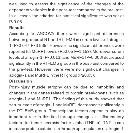
was used to assess the significance of the changes of the
dependent variables in the post-test compared to the pre-test.
In all cases, the criterion for statistical significance was set at
P<0.05.
Results
According to ANCOVA, there were significant differences
between groups of RT and RT-EMS in serum levels of atrogin-
1 (P=0.047, F=3.585). However, no significant differences were
reported for MuRF1 levels (P≥0.05, F=1.159). Moreover, serum
levels of atrogin-1 (P=0.013) and MuRF1 (P=0.008) decreased
significantly in the RT-EMS group in the post-test compared to
the pre-test. However, there were no significant changes in
atrogin-1 and MuRF1 in the RT group (P≥0.05).
Discussion
Post-injury muscle atrophy can be due to immobility and
changes in the genes related to protein breakdowns, such as
atrogin-1 and MuRF1. The finding of this study showed that
serum levels of atrogin-1 and MuRF1 decreased significantly in
the RT-EMS group. Transcription factors appear to play an
important role in this field through changes in inflammatory
factors, like tumor necrosis factor-alpha (TNF-α). TNF-α can
increase protein catabolism through up-regulation of atrogin-1