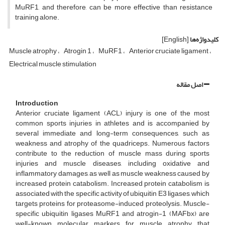
MuRF1, and therefore, can be more effective than resistance
training alone.
کلیدواژه‌ها
[English]
Muscle atrophy
Atrogin 1
MuRF1
Anterior cruciate ligament
Electrical muscle stimulation
اصل مقاله
Introduction
Anterior cruciate ligament (ACL) injury is one of the most
common sports injuries in athletes and is accompanied by
several immediate and long-term consequences, such as
weakness and atrophy of the quadriceps. Numerous factors
contribute to the reduction of muscle mass during sports
injuries and muscle diseases, including oxidative and
inflammatory damages, as well as muscle weakness caused by
increased protein catabolism. Increased protein catabolism is
associated with the specific activity of ubiquitin E3 ligases, which
targets proteins for proteasome-induced proteolysis. Muscle-
specific ubiquitin ligases MuRF1 and atrogin-1 (MAFbx) are
well-known molecular markers for muscle atrophy that