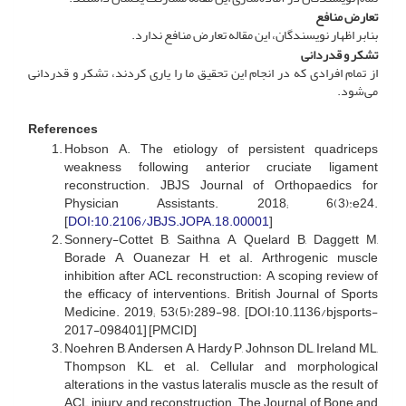
تعارض منافع
بنابر اظهار نویسندگان، این مقاله تعارض منافع ندارد.
تشکر و قدردانی
از تمام افرادی که در انجام این تحقیق ما را یاری کردند، تشکر و قدردانی
می‌شود.
References
Hobson A. The etiology of persistent quadriceps
weakness following anterior cruciate ligament
reconstruction. JBJS Journal of Orthopaedics for
Physician Assistants. 2018; 6(3):e24.
[
DOI:10.2106/JBJS.JOPA.18.00001
]
Sonnery-Cottet B, Saithna A, Quelard B, Daggett M,
Borade A, Ouanezar H, et al. Arthrogenic muscle
inhibition after ACL reconstruction: A scoping review of
the efficacy of interventions. British Journal of Sports
Medicine. 2019; 53(5):289-98. [DOI:10.1136/bjsports-
2017-098401] [PMCID]
Noehren B, Andersen A, Hardy P, Johnson DL, Ireland ML,
Thompson KL, et al. Cellular and morphological
alterations in the vastus lateralis muscle as the result of
ACL injury and reconstruction. The Journal of Bone and