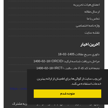
اعضای هیات تحریریه
ارسال مقاله
تماس با ما
واژه نامه اختصاصی
نقشه سایت
آخرین اخبار
داوری سریع مقالات
1405-02-18
مراحل دریافت شناسه ارکید (ORCID)
1400-02-18
نحوه اخذ کد کارآزمایی بالینی (IRCT)
1400-02-18
این وب سایت از کوکی ها برای اطمینان از ارائه بهترین
خدمات استفاده می کند.
This work is licensed under a
https://creativecommons.org/licenses/by-nc/4.0/deed.en
.
اشتراک خبرنامه
متوجه شدم
برای دریافت اخبار و اطلاعیه های مهم نشریه در خبرنامه نشریه مشترک