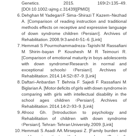
Genetics. 2015; 169(2):135-49.
[DOI:10.1002/ajmg.c.31439][PMID]
Dehghan M, Yadegari F, Sima-Shirazi T, Kazem-Nezhad
A. [Comparison of reading instruction and traditional
methods effects on receptive and expressive language
of down syndrome children (Persian)]. Archives of
Rehabilitation. 2008; 9(3 and 4):51-6. [Link]
Hemmati S, Pourmohammadreza-Tajrishi M, Rassafiani
M, Shirin-bayan P, Koushesh M R, Teimouri R.
[Comparison of emotional maturity in boys adolescents
with down syndrome(Research in normal and
exceptional schools) (Persian)]. Archives of
Rehabilitation. 2014; 14(S2):87-9. [Link]
Daftari-Anbardan T, Behnia F, Sajedi F, Rassafiani M,
Biglarian A. [Motor deficits of girls with down syndrome in
comparing with girls with intellectual disability in the
school ages children (Persian)]. Archives of
Rehabilitation. 2014; 14(2):93-9. [Link]
Afrooz Gh. [Introduction to psychology and
Rehabilitation of children with down syndrome
(Persian)]. Tehran: Tehran University; 2009. [Link]
Hemmati S, Asadi AA, Mirsepasi Z. [Family burden and