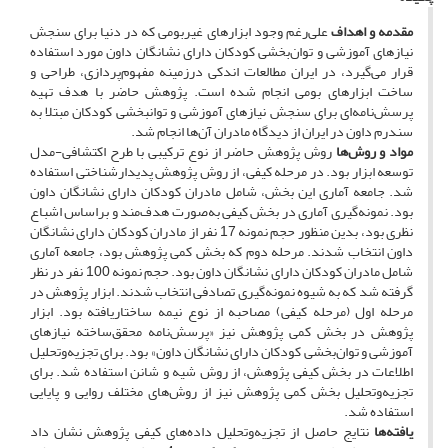
مقدمه و اهداف
علی‌رغم وجود ابزارهای غیربومی که در دنیا برای سنجش
نیازهای آموزشی و توان‌بخشی کودکان دارای نشانگان داون مورد استفاده
قرار می‌گیرد، در ایران مطالعات اندکی درزمینه مفهوم‌پردازی، طراحی و
ساخت ابزارهای بومی انجام شده است. پژوهش حاضر با هدف تهیه
پرسش‌نامه‌ای برای سنجش نیازهای آموزشی و توانبخشی کودکان مبتلا به
سندرم داون در ایران از دیدگاه مادران آن‌ها انجام شد.
مواد و روش‌ها
روش پژوهش حاضر از نوع ترکیبی با طرح اکتشافی-مدل
توسعه ابزار بود. در مرحله کیفی، از روش پژوهش پدیدارشناختی استفاده
شد. جامعه آماری این بخش، شامل مادران کودکان دارای نشانگان داون
بود. نمونه‌گیری آماری در بخش کیفی به‌صورت هدف‌مند و براساس اشباع
نظری بود، بدین منظور حجم نمونه 17 نفر از مادران کودکان دارای نشانگان
داون انتخاب شدند. مرحله دوم که بخش کمی پژوهش بود، جامعه آماری
شامل مادران کودکان دارای نشانگان داون بود. حجم نمونه 100 نفر در نظر
گرفته شد که به شیوه نمونه‌گیری تصادفی انتخاب شدند. ابزار پژوهش در
مرحله اول (مرحله کیفی) مصاحبه از نوع نیمه ساختاریافته بود. ابزار
پژوهش در بخش کمی پژوهش نیز «پرسش‌نامه محقق‌ساخته نیازهای
آموزشی و توان‌بخشی کودکان دارای نشانگان داون» بود. برای تجزیه‌وتحلیل
اطلاعات در بخش کیفی پژوهش، از روش شیه و شانن استفاده شد. برای
تجزیه‌وتحلیل بخش کمی پژوهش نیز از روش‌های مختلف روایی و پایایی
استفاده شد.
یافته‌ها
نتایج حاصل از تجزیه‌وتحلیل داده‌های کیفی پژوهش نشان داد