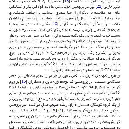
اجتماعی آن‌هـا تأثیر داشته است [
15
]. همسو با این یافته‌ها، یعقوب‌نژاد و
مدیرخازنی [
22
] نیز در پژوهش خود نشان دادند کودکان دارای نشانگان
داون در مقایسه با دیگران از مهارت‌های اجتماعی و ارتباطی ضعیف‌تری
برخوردارند. البته برخی از پژوهش‌ها نتایجی مغایر با این موضوع را نشان
دادند، برای مثال گورالنیک و همکاران [
23
] نشان دادند در مقایسه با
جنبه‌های شناختی و زبانی، رشد اجتماعی کودکان مبتلا به سندرم داون به
نسبت خوب است و این یک نکته مثبت برای آن‌هـا به شمار می‌رود. به نظر
می‌رسد این موضوع تحت تأثیر تفاوت‌های فرهنگی قرار دارد، به‌طوری‌که در
برخی از فرهنگ‌ها این نشانگان پذیرفته‌تر است و این موضوع زمینه را برای
پذیرش بیشتر و رشد ارتباطی بهتر فراهم می‌کند. در بخش کمی نیز نتایج
بیانگر آن بود که سؤالات این بخش از روایی و پایایی مناسبی برخوردار است.
همسانی درونی مقیاس در این بخش برابر با 0/92 و ضریب بازآزمایی آن نیز
برابر با 0/72 بود که هر دو ضرایب قابل قبولی است.
از طرفی کودکان داران نشانگان داون ازنظر مهارت‌های انطباقی نیز دچار
مشکلاتی هستند. در پژوهشی که توسط وَن-داین و همکاران [
16
] بر روی
گروهی متشکل از 984 کودک هلندی مبتلا به سندرم داون در دامنه تولد تا
12 سال انجام شد، نتایج نشان داد کودکان مبتلا به سندرم داون مهارت‌های
انطباقی را با سرعت کمتری به دست می‌آورند و در سطح قابل‌توجهی پایین‌تر
از یک گروه کودکان همسال دارای رشد طبیعی عمل می‌کنند. در پژوهش
دیگری که توسط دی‌وگر و همکاران [
24
] انجام شد، نتایج بیانگر وجود
مشکلات انطباقی در کودکان دارای نشانگان داون بود. در این پژوهش نیز به
گزارش والدین، کودکان دارای نشانگان داون قادر نیستند به‌صورت مستقل
به دستشویی بروند، لباسشان را خودشان بپوشد، بدون کثیف‌کاری، غذا