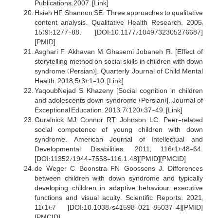
Publications; 2007. [Link]
Hsieh HF, Shannon SE. Three approaches to qualitative
content analysis. Qualitative Health Research. 2005;
15(9):1277-88. [DOI:10.1177/1049732305276687]
[PMID]
Asghari F, Akhavan M, Ghasemi Jobaneh R. [Effect of
storytelling method on social skills in children with down
syndrome (Persian)]. Quarterly Journal of Child Mental
Health. 2018; 5(3):1-10. [Link]
YaqoubNejad‎ S, Khazeny‎ [Social cognition in children
and adolescents down syndrome (Persian)]. Journal of
Exceptional Education. 2013; 7(120):37-49. [Link]
Guralnick MJ, Connor RT, Johnson LC. Peer-related
social competence of young children with down
syndrome. American Journal of Intellectual and
Developmental Disabilities. 2011; 116(1):48-64.
[DOI:11352/1944-7558-116.1.48][PMID][PMCID]
de Weger C, Boonstra FN, Goossens J. Differences
between children with down syndrome and typically
developing children in adaptive behaviour, executive
functions and visual acuity. Scientific Reports. 2021;
11(1):7 [DOI:10.1038/s41598-021-85037-4][PMID]
[PMCID]