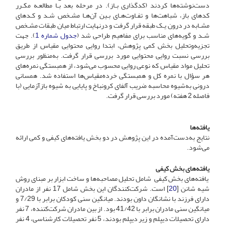
دست‌نوشته‌ها کردند (کدگذاری بـاز). در مرحله بعد بـا مطالعـه مکـرر
کدهای باز، شباهت‌ها و تفـاوت‌هـای بـین آن‌هـا مشـخص شـد و کـدهای
مشـابه در درون یـک طبقه قرار گرفت و درنهایت ارتباط میان طبقات مشـخص
شـد و گویه‌های مناسب برای مفاهیم طراحی شد (
جدول شماره 1
). جهت
تجزیه‌وتحلیل بخش کمی پژوهش، ابتدا روایی محتوایی مقیاس از طریق
بررسی نسبت روایی محتوایی مورد بررسی قرار گرفت. به‌منظور بررسی
تحلیل مواد مقیاس که نوعی روایی محسوب می‌شود، از همبستگی نمره‌های
هر سؤال با نمره کل و همبستگی خرده‌مقیاس‌ها استفاده شد. همسانی
درونی به‌شیوه محاسبه ضریب آلفای کرونباخ و پایایی به شیوه بازآزمایی (با
فاصله 2 هفته) مورد بررسی قرار گرفت.
یافته‌ها
نتایج به‌دست‌آمده در این پژوهش در دو بخش یافته‌های کیفی و کمی ارائه
می‌شود.
یافته‌های بخش کیفی
یافته‌های بخش کیفی شامل تحلیل مصاحبه‌ها و ساخت ابزار بر مبنای روش
شیه شانن [
20
] است. شرکت‌کنندگان این بخش شامل 17 نفر از مادران
دارای فرزند با نشانگان داون بودند. میانگین سنی کودکان برابر با 7/29 و
میانگین سنی مادران برابر با 41/42 بود. از بین مادران شرکت‌کننده، 7 نفر
دارای تحصیلات دیپلم و زیر دیپلم بودند، 5 نفر تحصیلات کارشناسی، 4 نفر