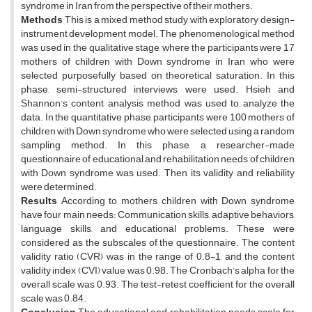
syndrome in Iran from the perspective of their mothers.
Methods
This is a mixed method study with exploratory design-
instrument development model. The phenomenological method
was used in the qualitative stage, where the participants were 17
mothers of children with Down syndrome in Iran who were
selected purposefully based on theoretical saturation. In this
phase, semi-structured interviews were used. Hsieh and
Shannon’s content analysis method was used to analyze the
data. In the quantitative phase, participants were 100 mothers of
children with Down syndrome who were selected using a random
sampling method. In this phase, a researcher-made
questionnaire of educational and rehabilitation needs of children
with Down syndrome was used. Then, its validity and reliability
were determined.
Results
According to mothers, children with Down syndrome
have four main needs: Communication skills, adaptive behaviors,
language skills, and educational problems. These were
considered as the subscales of the questionnaire. The content
validity ratio (CVR) was in the range of 0.8-1, and the content
validity index (CVI) value was 0.98. The Cronbach’s alpha for the
overall scale was 0.93. The test-retest coefficient for the overall
scale was 0.84.