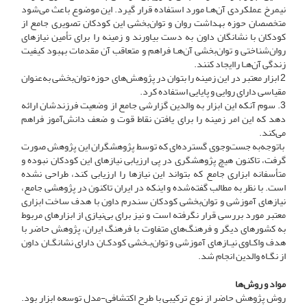
نیمرخ عملکردی آن‌هـا مورد استفاده قرار گیرد. این موضوع باعث می‌شود
متخصصان حوزه بهداشت روان و توان‌بخشی این کودکان تصویری جامع از
کودکان با نشانگان داون به دست بیاورند و زمینه را برای تأمین نیازهای
روان‌شناختی و توان‌بخشی آن‌هـا فراهم و متعاقب آن مقدمات بهبود کیفیت
زندگی آن‌هـا راایجاد کنند.
2 ابزار معتبر در این زمینه را بتوان در پژوهش‌های حوزه توان‌بخشی به‌عنوان
مقیاسی دارای روایی و پایایی استفاده کرد.
3. سوم آنکه این ابزار به والدین گزارشی جامع از وضعیت فرزندشان ارائه
‌دهد که این امر زمینه را برای یافتن نقاط قوت و ضعف دانش‌آموز فراهم
می‌کند.
باتوجه‌به جست‌وجوی گسترده‌ای که توسط پژوهشگران این پژوهش صورت
گرفت، تاکنون هیچ پژوهشگری در پی ارزیابی نیازهای این کودکان نبوده و
متأسفانه ابزاری جامع که بتواند این نیازها را ارزیابی کند، طراحی نشده
است. با نظر به مطالب گفته‌شده و اینکه در ایران تاکنون در پژوهشی جامع،
نیازهای آموزشی و توان‌بخشی کودکان سندرم داون با هدف ساخت ابزاری
معتبر مورد بررسی قرار نگرفته است و نیز برای بی‌نیازی از ابزارهای مربوط
به کشورهای دیگر و فرهنگ‌های متفاوت با فرهنگ ایران، پژوهش حاضر با
هدف واکـاوی نیـازهای آموزشی و توان‌بـخشی کودکـان دارای نشانگـان داون
از نگـاه والدین انجام شد.
مواد و روش‌ها
روش پژوهش حاضر از نوع ترکیبی با طرح اکتشافی-مدل توسعه ابزار بود.