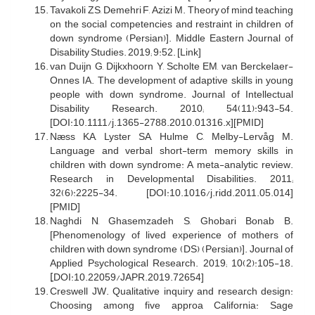
Tavakoli ZS, Demehri F, Azizi M. Theory of mind teaching
on the social competencies and restraint in children of
down syndrome (Persian)]. Middle Eastern Journal of
Disability Studies. 2019; 9:52. [Link]
van Duijn G, Dijkxhoorn Y, Scholte EM, van Berckelaer-
Onnes IA. The development of adaptive skills in young
people with down syndrome. Journal of Intellectual
Disability Research. 2010; 54(11):943-54.
[DOI:10.1111/j.1365-2788.2010.01316.x][PMID]
Næss KA, Lyster SA, Hulme C, Melby-Lervåg M.
Language and verbal short-term memory skills in
children with down syndrome: A meta-analytic review.
Research in Developmental Disabilities. 2011;
32(6):2225-34. [DOI:10.1016/j.ridd.2011.05.014]
[PMID]
Naghdi N, Ghasemzadeh S, Ghobari Bonab B.
[Phenomenology of lived experience of mothers of
children with down syndrome (DS) (Persian)]. Journal of
Applied Psychological Research. 2019; 10(2):105-18.
[ِDOI:10.22059/JAPR.2019.72654]
Creswell JW. Qualitative inquiry and research design:
Choosing among five approa California: Sage