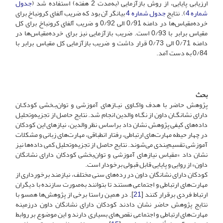
ارزیابی پایایی، از روش بازآزمایی (به‌مدت 2 هفته) استفاده شد (
جدول
شماره 4
). نتایج
جدول شماره 4
بیانگر آن بود که ضریب آلفای کرونباخ برای
خرده‌مقیاس‌ها در دامنه 0/91 الی 0/92 و ضریب آلفای کرونباخ برای کل
مقیاس برابر با 0/93 است. ضریب باز‌آزمایی نیز برای خرده‌مقیاس‌ها در
دامنه 0/71 الی 0/73 قرار داشت و ضریب باز‌آزمایی کل مقیاس برابر با
0/84 به دست آمد.
بحث
پژوهش حاضر با هدف واکـاوی نیـازهای آموزشی و توان‌بـخشی کودکـان
دارای نشانگـان داون از نگـاه والدین انجام شد. نتایج حاصل از تجزیه‌وتحلیل
داده‌های کیفی پژوهش نشان داد براساس نظر والدین، نیازهای این کودکان
در چهار حیطه مهارت‌های ارتباطی، رفتار انطباقی، مهارت‌های زبانی و مشکلات
آموزشی تقسیم‌بندی می‌شوند. نتایج حاصل از تجزیه‌وتحلیل کمی داده‌ها نیز
نشان داد «مقیاس نیازهای آموزشی و توان‌بخشی کودکان دارای نشانگان
داون» از روایی و پایایی قابل قبولی برخودار است.
کودکان دارای نشانگان داون در رده‌های سنی مختلف، نیازمند برخورداری از
مهارت‌های ارتباطی و اجتماعی هستند تا بتوانند به‌صورت سازنده با دیگران
ارتباط فردی برقرار کنند [
21
]. در همین راستا برخی از پژوهش‌ها همسو با
نتایج پژوهش حاضر نشان دادند کودکان دارای نشانگان داون درزمینه
مهارت‌های ارتباطی و اجتماعی نقص‌های بسیاری دارند و این موضوع بر روابط