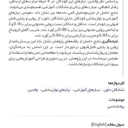
براساس نظر والدین، نیازهای این کودکان در 4 حیطه مهارت‌های ارتباطی،
رفتار انطباقی، مهارت‌های زبانی و مشکلات آموزشی تقسیم‌بندی می‌شوند.
نتایج حاصل از تجزیه‌وتحلیل کمی داده‌ها نیز نشان داد «مقیاس نیازهای
آموزشی و توان‌بخشی کودکان دارای نشانگان داون» از روایی و پایایی قابل
قبولی برخودار است. حداقل و حداکثر نسبت روایی محتوایی برابر با 8/ 0 و 1
و شاخص روایی محتوایی نیز برابر با 0/98 برآورد شد. ضریب آلفای کرونباخ
برابر با 0/93 و ضریب بازآزمایی برابر با 0/84 برآورد شد.
نتیجه‌گیری
نتایج حاصل از یافته‌های پژوهش نشان داد این پرسش‌نامه از
روایی و پایایی قابل‌قبولی برخوردار است. بر این اساس به درمانگران،
معلمان و روان‌شناسان پیشنهاد می‌شود با مطالعه این تجربه‌ها و استفاده از
مقیاس تهیه‌شده در این پژوهش، در پی تدوین و طراحی آموزش‌هایی برای
بهبود این مشکلات و نیازها باشند..
کلیدواژه‌ها
نشانگان داون
نیـازهای آموزشی
نیازهای توان‌بـخشی
والدین
موضوعات
روانشناسی
عنوان مقاله
[English]