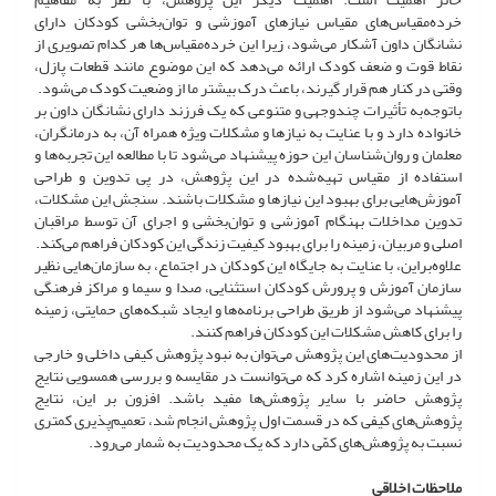
خرده‌مقیاس‌های مقیاس نیازهای آموزشی و توان‌بخشی کودکان دارای
نشانگان داون آشکار می‌شود، زیرا این خرده‌مقیاس‌ها هر کدام تصویری از
نقاط قوت و ضعف کودک ارائه می‌دهد که این موضوع مانند قطعات پازل،
وقتی در کنار هم قرار گیرند، باعث درک بیشتر ما از وضعیت کودک می‌شود.
باتوجه‌به تأثیرات چندوجهی و متنوعی که یک فرزند دارای نشانگان داون بر
خانواده دارد و با عنایت به نیازها و مشکلات ویژه همراه آن، به درمانگران،
معلمان و روان‌شناسان این حوزه پیشنهاد می‌شود تا با مطالعه این تجربه‌ها و
استفاده از مقیاس تهیه‌شده در این پژوهش، در پی تدوین و طراحی
آموزش‌هایی برای بهبود این نیازها و مشکلات باشند. سنجش این مشکلات،
تدوین مداخلات بهنگام آموزشی و توان‌بخشی و اجرای آن توسط مراقبان
اصلی و مربیان، زمینه را برای بهبود کیفیت زندگی این کودکان فراهم می‌کند.
علاوه‌براین، با عنایت به جایگاه این کودکان در اجتماع، به سازمان‌هایی نظیر
سازمان آموزش و پرورش کودکان استثنایی، صدا و سیما و مراکز فرهنگی
پیشنهاد می‌شود از طریق طراحی برنامه‌ها و ایجاد شبکه‌های حمایتی، زمینه
را برای کاهش مشکلات این کودکان فراهم کنند.
از محدودیت‌های این پژوهش می‌توان به نبود پژوهش کیفی داخلی و خارجی
در این زمینه اشاره کرد که می‌توانست در مقایسه و بررسی همسویی نتایج
پژوهش حاضر با سایر پژوهش‌ها مفید باشد. افزون بر این، نتایج
پژوهش‌های کیفی که در قسمت اول پژوهش انجام شد، تعمیم‌پذیری کمتری
نسبت به پژوهش‌های کمّی دارد که یک محدودیت به شمار می‌رود.
ملاحظات اخلاقی