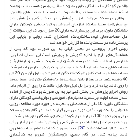
والدین کودکان با نشانگان داون به چه مسائلی روبه‌رو هستند». باتوجه‌به
اینکه مصاحبه‌ها نیمه‌ساختاریافته بود، متناسب با صحبت‌های والدین،
سؤالاتی پرسیده می‌شد. ابزار پژوهش در بخش کمی پژوهش نیز
«پرسش‌نامه محقق‌ساخته نیازهای آموزشی و توان‌بـخشی کودکان دارای
نشانگان داون» بود. این پرسش‌نامه دارای 20 سؤال بود که این سؤالات از
دل مصاحبه‌های نیمه‌ساختاریافته استخراج شد. روایی و پایایی این
پرسش‌نامه در قسمت یافته‌ها گزارش خواهد شد.
روش اجرای پژوهش در بخش کیفی به این صورت بود که پس از
هماهنگی‌های لازم با اداره آموزش و پرورش استثنایی استان اصفهان،
مدارسی انتخاب شد (مدرسه فرشچیان، شهید بهشتی و ارمغان) و
مصاحبه‌های نیمه‌ساختار‌یافته با دعوت از والدین در مدارس انجام شد.
مصاحبه‌ها با رضایت کامل شرکت‌کنندگان انجام ‌شد و طول آن بین 30 الی
40 دقیقه متغیر بود. بعد از پایان مصاحبه‌ها، پژوهشگر متن کامل مصاحبه‌ها
را روی کاغذ پیاده کرد و مراحل تجزیه‌و‌تحلیل اطلاعات را روی آن انجام داد.
روش اجرای پژوهش در بخش کمی نیز به این صورت بود که پس از آماده
شدن نسخه اولیه «پرسش‌نامه نیازهای آموزشی و توان‌بخشی کودکان دارای
نشانگان داون» 10 نفر از متخصصان با تجربه در حوزه مورد مطالعه، روایی
محتوایی را به‌صورت کمی مورد بررسی قرار دادند. در گام بعدی، نسخه
نهایی روی حدود 100 نفر از مادران کودکان دارای نشانگان داون اجرا شد.
جهت تجزیه‌وتحلیل اطلاعات در بخش کیفی پژوهش (ساخت ابزار)، از روش
شیه و شانن استفاده شد [
20
]. بدین صورت که ابتدا تمام مصاحبه‌ها روی
کاغذ پیاده شد. در گام بعدی، پژوهشگران شروع به کدگـذاری