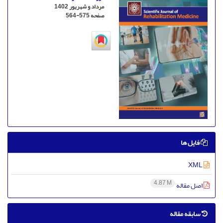
مرداد و شهریور 1402
صفحه
564-575
فایل ها
XML
4.87 M
اصل مقاله
سابقه مقاله