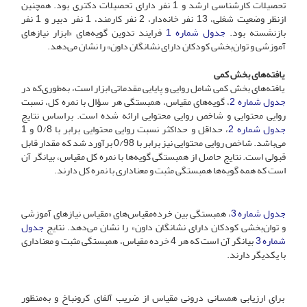
تحصیلات کارشناسی ارشد و 1 نفر دارای تحصیلات دکتری بود. همچنین
ازنظر وضعیت شغلی، 13 نفر خانه‌دار، 2 نفر کارمند، 1 نفر دبیر و 1 نفر
بازنشسته بود.
جدول شماره 1
فرایند تدوین گویه‌های «ابزار نیازهای
آموزشی و توان‌بخشی کودکان دارای نشانگان داون» را نشان می‌دهد.
یافته‌های بخش کمی
یافته‌های بخش کمی شامل روایی و پایایی مقدماتی ابزار است، به‌طوری‌که در
جدول شماره 2
، گویه‌های مقیاس، همبستگی هر سؤال با نمره کل، نسبت
روایی محتوایی و شاخص روایی محتوایی ارائه شده است. براساس نتایج
جدول شماره 2
، حداقل و حداکثر نسبت روایی محتوایی برابر با 0/8 و 1
می‌باشد. شاخص روایی محتوایی نیز برابر با 0/98 برآورد شد که مقدار قابل
قبولی است. نتایج حاصل از همبستگی گویه‌ها با نمره کل مقیاس، بیانگر آن
است که همه گویه‌ها همبستگی مثبت و معنا‌داری با نمره کل دارند.
جدول شماره 3
، همبستگی بین خرده‌مقیاس‌های «مقیاس نیازهای آموزشی
و توان‌بخشی کودکان دارای نشانگان داون» را نشان می‌دهد. نتایج
جدول
شماره 3
بیانگر آن است که هر 4 خرده مقیاس، همبستگی مثبت و معنا‌داری
با یکدیگر دارند.
برای ارزیابی همسانی درونی مقیاس از ضریب آلفای کرونباخ و به‌منظور