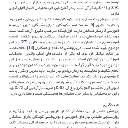
توسط متخصصان است، ازنظر همسانی درونی و ضریب بازآزمایی نیز ضرایب
0/91 و 0/71 بیانگر آن است ازنظر آماری این خرده‌مقیاس اعتبار قابل قبولی
دارد.
ازنظر آموزشی و تحصیلی نیز این کودکان مشکلات و دشواری‌های خاص خود
را دارند. افروز [
9
] معتقد است کودکان دارای نشانگان داون درزمینه
آموزشی 3 رفتار مشخص دارند، اول اینکه سرعت یادگیری آن‌هـا کند است،
دوم اینکه آموخته‌های خود را زود فراموش می‌کنند، و سوم اینکه در تعمیم
آموخته‌های خود ناتوان هستند. در پژوهش ویل و همکاران [
27
] نیز این
موضوع تأیید شده است. در پژوهشی که نقدی و همکاران [
18
] انجام دادند
نیز نتایج بیانگر آن بود که یکی از دغدغه‌های اصلی والدین، مشکلات
آموزشی این کودکان است. در همین راستا، در پژوهش حاضر نیز این
موضوع مورد تأیید قرار گرفته است و والدین اظهار کرند که این کودکان برای
انجام تکالیف و فعالیت‌ها به زمان زیادی نیاز دارند، باید تمرین و تکرار باشد
تا موضوعی را یاد بگیرند، فعالیت‌هایی که آموخته‌اند را نمی‌توانند تعمیم
دهند. خرده‌مقیاس مشکلات آموزشی ازنظر اعتبار و روایی نیز در سطح قابل
قبولی قرار داشت و آلفای کرونباخ آن 0/92 و ضریب بازآزمایی آن 0/73 بود
و این خرده‌مقیاس با سایر خرده‌مقیاس‌ها همبستگی مثبت و معناداری دارد.
نتیجه‌گیری
پژوهش حاضر از این نقطه‌نظر که از طریق بررسی و تأیید ویژگی‌های
روان‌سنجی مقیاس نیازهای آموزشی و توان‌بخشی کودکان دارای نشانگان
داون، توانست مفاهیم سنجش این نیازها را در جامعه ایرانی عملیاتی کند،
حائز اهمیت است. اهمیت دیگر این پژوهش، با نظر به مفاهیم