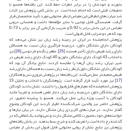
بخورند و خودشان را در برابر خطرات حفظ کنند. این یافته‌ها همسو با
تحقیقات قبلی است که انجام شده است. در بخش کمی پژوهش نیز اثبات
شد مهارت‌های انطباقی این مقیاس ازنظر محتوایی مورد تأیید متخصصان قرار
گرفت، همبستگی قابل توجهی با سایر مؤلفه‌ها داشت و همسانی درونی
مقیاس در این بخش برابر با 0/92 و ضریب بازآزمایی آن نیز برابر با 0/73
بود که هر دو ضرایب قابل قبولی است.
پژوهش انجام‌شده در ایران در زمینه رشد زبان نیز نشان می‌دهد که
کودکان دارای نشانگان داون، درزمینه فراگیری زبان نسبت به همسالان
دارای رشد طبیعی دارای تأخیر هستند [
25
]. مظفر زنگنه و فردوسی [
26
] نیز
با انتخاب 43 کودک دارای نشانگان داون و 40 کودک دارای رشد طبیعی در
شهر تهران، رشد زبان آن‌هـا را مقایسه کردند. نتایج بیانگر آن بود که
کودکان دارای نشانگان داون ازنظر رشد زبان نسبت به همسالان دارای رشد
طبیعی ضعیف‌تر عمل می‌کنند. این یافته‌ها در پژوهش مروری نس و همکاران
[
17
] نیز مورد تأیید قرار گرفته است. پژوهشگران با انتخاب و تحلیل 15
پژوهش انجام‌شده که معیارهای قابل‌قبول را داشتند، نشان دادند کودکان
دارای نشانگان داون درزمینه رشد زبان دچار نقص هستند و تقریباً مانند
کودکان با آسیب ویژه زبانی عمل می‌کنند. همسو با پیشینه تحقیق، در
پژوهش حاضر نیز والدین شرکت‌کننده اظهار کردند این کودکان وضوح
گفتار ندارند، در مهارت‌های کاربردی زبان مشکل دارند، در بیان نیازها و
خواسته‌های خود به‌صورت کلامی مشکل دارند و نمی‌توانند یک اتفاقی که در
گذشته رخ داده است را تعریف کنند و شرح بسط بدهند. در بخش یافته‌های
پژوهش نیز نتایج نشان از روایی محتوایی قایل قبول این بخش از مقیاس