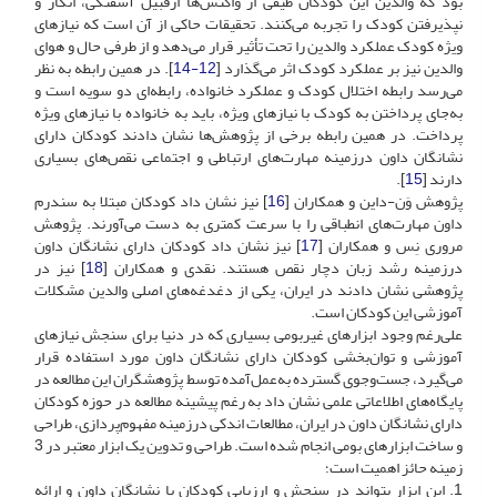
بود که والدین این کودکان طیفی از واکنش‌ها ازقبیل آشفتگی، انکار و
نپذیرفتن کودک را تجربه می‌کنند. تحقیقات حاکی از آن است که نیاز‌های
ویژه کودک عملکرد والدین را تحت تأثیر قرار می‌دهد و از طرفی حال ‌و هوای
والدین نیز بر عملکرد کودک اثر می‌گذارد [
12-14
]. در همین رابطه به نظر
می‌رسد رابطه اختلال کودک و عملکرد خانواده، رابطه‌ای دو سویه است و
به‌جای پرداختن به کودک با نیازهای ویژه، باید به خانواده با نیازهای ویژه
پرداخت. در همین رابطه برخی از پژوهش‌ها نشان دادند کودکان دارای
نشانگان داون درزمینه مهارت‌های ارتباطی و اجتماعی نقص‌های بسیاری
دارند [
15
].
پژوهش وَن-داین و همکاران [
16
] نیز نشان داد کودکان مبتلا به سندرم
داون مهارت‌های انطباقی را با سرعت کمتری به دست می‌آورند. پژوهش
مروری نِس و همکاران [
17
] نیز نشان داد کودکان دارای نشانگان داون
درزمینه رشد زبان دچار نقص هستند. نقدی و همکاران [
18
] نیز در
پژوهشی نشان دادند در ایران، یکی از دغدغه‌های اصلی والدین مشکلات
آموزشی این کودکان است.
علی‌رغم وجود ابزارهای غیربومی بسیاری که در دنیا برای سنجش نیازهای
آموزشی و توان‌بخشی کودکان دارای نشانگان داون مورد استفاده قرار
می‌گیرد، جست‌وجوی گسترده به‌عمل‌آمده توسط پژوهشگران این مطالعه در
پایگاه‌های اطلاعاتی علمی نشان داد به رغم پیشینه مطالعه در حوزه کودکان
دارای نشانگان داون در ایران، مطالعات اندکی درزمینه مفهوم‌پردازی، طراحی
و ساخت ابزارهای بومی انجام شده است. طراحی و تدوین یک ابزار معتبر در 3
زمینه حائز اهمیت است؛
1. این ابزار بتواند در سنجش و ارزیابی کودکان با نشانگان داون و ارائه