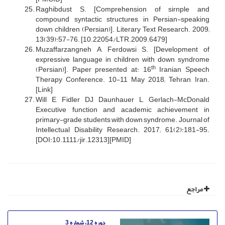
Raghibdust S. [Comprehension of sirnple and
compound syntactic structures in Persian-speaking
down children (Persian)]. Literary Text Research. 2009;
13(39):57-76. [10.22054/LTR.2009.6479]
Muzaffarzangneh A, Ferdowsi S. [Development of
expressive language in children with down syndrome
th
(Persian)]. Paper presented at: 16
Iranian Speech
Therapy Conference. 10-11 May 2018; Tehran, Iran.
[Link]
Will E, Fidler DJ, Daunhauer L, Gerlach-McDonald
Executive function and academic achievement in
primary-grade students with down syndrome. Journal of
Intellectual Disability Research. 2017; 61(2):181-95.
[DOI:10.1111/jir.12313][PMID]
مراجع
دوره 12، شماره 3