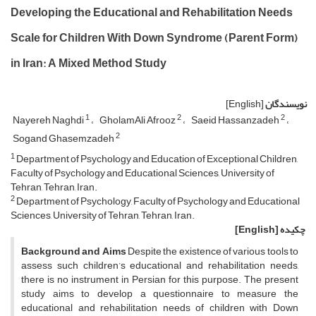
Developing the Educational and Rehabilitation Needs
Scale for Children With Down Syndrome (Parent Form)
in Iran: A Mixed Method Study
نویسندگان
[English]
1
2
2
Nayereh Naghdi
GholamAli Afrooz
Saeid Hassanzadeh
2
Sogand Ghasemzadeh
1
Department of Psychology and Education of Exceptional Children,
Faculty of Psychology and Educational Sciences, University of
Tehran, Tehran, Iran.
2
Department of Psychology, Faculty of Psychology and Educational
Sciences, University of Tehran, Tehran, Iran.
چکیده
[English]
Background and Aims
Despite the existence of various tools to
assess such children’s educational and rehabilitation needs,
there is no instrument in Persian for this purpose. The present
study aims to develop a questionnaire to measure the
educational and rehabilitation needs of children with Down