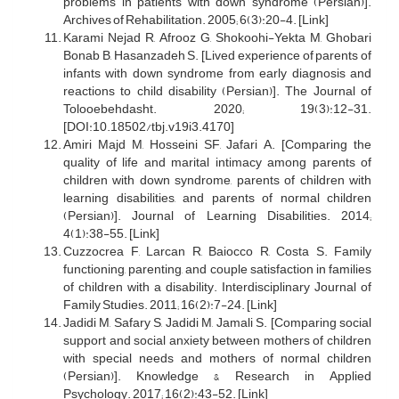
problems in patients with down syndrome (Persian)].
Archives of Rehabilitation. 2005; 6(3):20-4. [Link]
Karami Nejad R, Afrooz G, Shokoohi-Yekta M, Ghobari
Bonab B, Hasanzadeh S. [Lived experience of parents of
infants with down syndrome from early diagnosis and
reactions to child disability (Persian)]. The Journal of
Tolooebehdasht. 2020; 19(3):12-31.
[DOI:10.18502/tbj.v19i3.4170]
Amiri Majd M, Hosseini SF, Jafari A. [Comparing the
quality of life and marital intimacy among parents of
children with down syndrome, parents of children with
learning disabilities, and parents of normal children
(Persian)]. Journal of Learning Disabilities. 2014;
4(1):38-55. [Link]
Cuzzocrea F, Larcan R, Baiocco R, Costa S. Family
functioning, parenting, and couple satisfaction in families
of children with a disability. Interdisciplinary Journal of
Family Studies. 2011; 16(2):7-24. [Link]
Jadidi M, Safary S, Jadidi M, Jamali S. [Comparing social
support and social anxiety between mothers of children
with special needs and mothers of normal children
(Persian)]. Knowledge & Research in Applied
Psychology. 2017; 16(2):43-52. [Link]