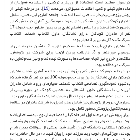
کراسوِل معتقد است استفاده از رویکرد ترکیبی و استفاده هم‌زمان از
داده‌های کیفی و کمی، اطلاعات عمیق‌تری می‌دهد [
19
]. در مرحله کیفی، از
روش پژوهش پدیدارشناختی استفاده شد. جامعه آماری این بخش، شامل
مادران کودکان دارای نشانگان داون بود. نمونه‌گیری آماری در بخش کیفی
به‌صورت هدف‌مند و براساس اشباع نظری بود، بدین منظور حجم نمونه 17
نفر از مادران کودکان دارای نشانگان داون انتخاب شدند. انتخاب
شرکت‌کنندگان مبنی بر 3 معیار بود:
1. مادران دارای فرزند مبتلا به سندرم داون، 2. داشتن تجربه غنی از
موضوع موردنظر و 3. داوطلب بودن آن‌هـا برای شرکت در پژوهش.
ملاک‌های خروج نیز انجام مصاحبه‌ها به‌صورت نیمه تمام و نیز عدم تمایل به
شرکت در مطالعه بود.
در مرحله دوم که بخش کمی پژوهش بود، جامعه آماری شامل مادران
کودکان دارای نشانگان داون بود. حجم نمونه 100 نفر در نظر گرفته شد که
به‌شیوه نمونه‌گیری تصادفی انتخاب شدند. معیارهای ورود شامل مادران
فرزندان با نشانگان داون، اشتغال به تحصیل کودک در دوره پیش از
دبستان و عدم همراهی هر نوع اختلال مزمن همراه با نشانگان داون بود.
معیارهای خروج از پژوهش نیز شامل عدم تمایل به شرکت مادران در مطالعه
و عدم تکمیل پژوهش به‌طور کامل بود.
ابزار پژوهش در مرحله اول (مرحله کیفی) مصاحبه از نوع نیمه‌ساختاریافته
بود. روایی محتوایی و صوری سؤالات به کمک اساتید گروه روان‌شناسی
کودکان استثنایی دانشگاه تهران تأیید شد. بخشی از سؤالات بدین شرح
بودند: «ویژگی‌های خوب و بد فرزند خود را بیان کنید»، «در حال حاضر با چه
مسائل و مشکلاتی در رابطه با فرزند خود درگیر هستید»، «به نظر شما