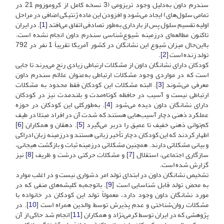
سندرم داون به‌دلیل وجود تریزومی (3 نسخه کامل از کروموزوم 21 در
تمامی سلول‌های) ایجاد می‌شود و افزودن این ماده ژنتیکی اضافی در مراحل
اولیه تقسیم سلول پس از بارداری به‌طور تصادفی اتفاق می‌افتد [
1
]. در ایران
تاکنون مطالعه‌ای درزمینه شیوع‌شناسی سندرم داون انجام نشده است.
بااین‌حال میزان شیوع این نشانگان در کشور آمریکا تقریباً 1 نفر در 792
تولد زنده است [
2
].
کودکان دارای نشانگان داون از مشکلات ارتباطی زیادی رنج می‌برند تا جایی
است که در مواردی وجود مشکلات ارتباطی به‌عنوان علائم سندرم داون
معرفی می‌شوند [
3
]. البته مشکلات این کودکان فقط محدود به مشکلات
ارتباطی نیست و آسیب در حافظه کوتاه‌مدت و بلندمدت نیز در کودکان
دارای نشانگان داون دیده می‌شود [
4
]. به‌طورکلی این کودکان در حوزه
عملکرد ذهنی دچار آسیب‌هایی هستند که شدت آن در افراد مبتلا در طیف
کم‌توانی ذهنی خفیف تا عمیق را دربر می‌گیرد [
5
]. دهقان و همکاران [
6
]
اظهار کردند که این کودکان دچار تأخیر زبانی هستند و درزمینه زبان ادراکی
و بیانی مشکلاتی دارند. همچنین مشکلاتی درزمینه ثبات و بازگشت هیجانی،
سازگاری اجتماعی، استقلال [
7
] و مشکلات حرکتی درشت و ظریف [
8
] نیز
گزارش شده است.
تشخیص نشانگان داون در ابتدای تولد امر دشواری نیست و در اغلب موارد
به محض تولد قابل شناسایی است [
9
]. باتوجه‌به کلیشه‌های منفی که در
مورد نشانگان داون وجود دارد، معمولاً تولد این کودکان در خانواده با
مشکلات روان‌شناختی و عدم پذیرش توسط والدین همراه است [
10
]. در
پژوهشی که در ایران توسط کرمی‌نژاد و همکاران [
11
] انجام شد حاکی از آن