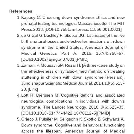
References
Kaposy C. Choosing down syndrome: Ethics and new
prenatal testing technologies. Massachusetts: The MIT
Press; 2018. [DOI:10.7551/mitpress/11556.001.0001]
de Graaf G, Buckley F, Skotko BG. Estimates of the live
births, natural losses, and elective terminations with down
syndrome in the United States. American Journal of
Medical Genetics Part A. 2015; 167(4):756-67.
[DOI:10.1002/ajmg.a.37001][PMID]
Zamani P, Mousavi SM, Rezai H. [A three-case study on
the effectiveness of syllabic-timed method on treating
stuttering in children with down syndrome (Persian)].
Jundishapur Scientific Medical Journal. 2014; 13(5):513-
20. [Link]
Lott IT, Dierssen M. Cognitive deficits and associated
neurological complications in individuals with down’s
syndrome. The Lancet Neurology. 2010; 9(6):623-33.
[DOI:10.1016/S1474-4422(10)70112-5][PMID]
Grieco J, Pulsifer M, Seligsohn K, Skotko B, Schwartz A.
Down syndrome: Cognitive and behavioral functioning
across the lifespan. American Journal of Medical