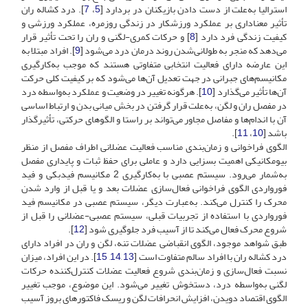
استرالیا به‌علت از دست دادن بازیکنان در بردارد [
5
،
7
]. درد کشاله ران
تأثیر معناداری بر عملکرد ورزشکار در زندگی روزمره، عملکرد ورزشی و
کیفیت زندگی فرد دارد [
8
] و حرکات کمری-لگنی و ران را تحت تأثیر قرار
می‌دهد که منجر به طولانی‌شدن روند درمان درد می‌شود [
9
]. افراد مبتلا به
این عارضه دارای فعالیت انتخابی متفاوتی هستند که موجب به‌کارگیری
مکانیسم‌های جبرانی در جهت تعدیل آن‌ها می‌شود که بر کیفیت کلی حرکت
آن‌ها تأثیر می‌گذارد [
10
]. هرگونه تغییر در وضعیت و عملکرد به‌واسطه درد
در مفصل ران و لگن، به‌علت قرار گرفتن در بخش میانی بدن و ارتباط اساسی
آن با اندام‌ها و مفاصل مجاور می‌تواند بر راستا و الگوهای حرکتی، تأثیرگذار
باشد [
10
،
11
].
الگوی فراخوانی و زمان‌بندی مناسب فعالیت عضلانی اطراف مفصل از منظر
بیومکانیکی اهمیت بسزایی دارد و عاملی برای حفظ ثبات و پایداری مفصل
به‌شمار می‌رود. سیستم عصبی با به‌کارگیری 2 مکانیسم فیدبکی و فید
فورواردی الگوی فراخوانی فعال‌سازی عضلات بعد و یا قبل از وارد شدن
محرک را کنترل می‌کند. به‌عبارت دیگر، سیستم عصبی در مکانیسم فید
فورواردی با استفاده از تجربیات قبلی، سیستم عصبی-عضلانی را قبل از
شروع محرک فعال می‌کند تا از آسیب فرد جلوگیری شود [
12
].
طبق شواهد موجود، الگوی انقباضی عضلات تنه، لگن و ران در افراد دارای
درد کشاله ران با افراد سالم متفاوت است [
13
,
14
,
15
]. در این افراد، میزان
نسبت فعال‌سازی و زمان‌بندی شروع فعالیت عضلات کنترل‌کننده حرکات
لگنی به‌واسطه درد، دستخوش تغییر می‌شود. این موضوع، موجب تغییر
الگوی اقتصاد دویدن، افزایش انحرافات لگن و ریسک فاکتورهای بروز آسیب