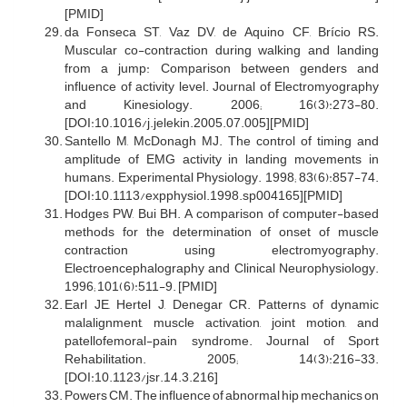
[PMID]
da Fonseca ST, Vaz DV, de Aquino CF, Brício RS.
Muscular co-contraction during walking and landing
from a jump: Comparison between genders and
influence of activity level. Journal of Electromyography
and Kinesiology. 2006; 16(3):273-80.
[DOI:10.1016/j.jelekin.2005.07.005][PMID]
Santello M, McDonagh MJ. The control of timing and
amplitude of EMG activity in landing movements in
humans. Experimental Physiology. 1998; 83(6):857-74.
[DOI:10.1113/expphysiol.1998.sp004165][PMID]
Hodges PW, Bui BH. A comparison of computer-based
methods for the determination of onset of muscle
contraction using electromyography.
Electroencephalography and Clinical Neurophysiology.
1996; 101(6):511-9. [PMID]
Earl JE, Hertel J, Denegar CR. Patterns of dynamic
malalignment, muscle activation, joint motion, and
patellofemoral-pain syndrome. Journal of Sport
Rehabilitation. 2005; 14(3):216-33.
[DOI:10.1123/jsr.14.3.216]
Powers CM. The influence of abnormal hip mechanics on