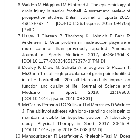
Waldén M, Hägglund M, Ekstrand J. The epidemiology of
groin injury in senior football: A systematic review of
prospective studies. British Journal of Sports 2015;
49(12):792-7. [DOI:10.1136/bjsports-2015-094705]
[PMID]
Harøy J, Clarsen B, Thorborg K, Hölmich P, Bahr R,
Andersen TE. Groin problems in male soccer players are
more common than previously reported. American
Journal of Sports Medicine. 2017; 45(6):1304-8.
[DOI:10.1177/0363546517737749][PMID]
Dooley K, Drew M, Schultz A, Snodgrass S, Pizzari T,
McGann T, et al. High prevalence of groin pain identified
in elite basketball U20s athletes and its impact on
function and quality of life. Journal of Science and
Medicine in Sport. 2018; 21(1):S88.
[DOI:10.1016/j.jsams.2018.09.201]
McCarthy Persson U, O’Sullivan RM, Morrissey D, Wallace
J. The ability of athletes with long-standing groin pain to
maintain a stable lumbopelvic position: A laboratory
study. Physical Therapy in Sport. 2017; 23:45-9.
[DOI:10.1016/j.ptsp.2016.06.008][PMID]
Mansourizadeh R, Letafatkar A, Khaleghi-Tazji M. Does