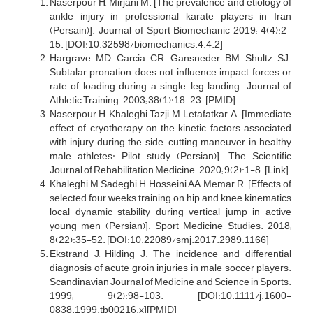
Naserpour H, Mirjani M. [The prevalence and etiology of
ankle injury in professional karate players in Iran
(Persain)]. Journal of Sport Biomechanic 2019; 4(4):2-
15. [DOI:10.32598/biomechanics.4.4.2]
Hargrave MD, Carcia CR, Gansneder BM, Shultz SJ.
Subtalar pronation does not influence impact forces or
rate of loading during a single-leg landing. Journal of
Athletic Training. 2003; 38(1):18-23. [PMID]
Naserpour H, Khaleghi Tazji M, Letafatkar A. [Immediate
effect of cryotherapy on the kinetic factors associated
with injury during the side-cutting maneuver in healthy
male athletes: Pilot study (Persian)]. The Scientific
Journal of Rehabilitation Medicine. 2020; 9(2):1-8. [Link]
Khaleghi M, Sadeghi H, Hosseini AA, Memar R. [Effects of
selected four weeks training on hip and knee kinematics
local dynamic stability during vertical jump in active
young men (Persian)]. Sport Medicine Studies. 2018;
8(22):35-52. [DOI:10.22089/smj.2017.2989.1166]
Ekstrand J, Hilding J. The incidence and differential
diagnosis of acute groin injuries in male soccer players.
Scandinavian Journal of Medicine and Science in Sports.
1999; 9(2):98-103. [DOI:10.1111/j.1600-
0838.1999.tb00216.x][PMID]