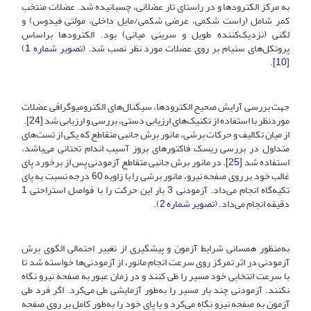
به مرکز الکترودها و در راستای تار عضلانی، چسبانیده شد. عضلات منتخب
کمر شامل (راست شکمی، عرضی شکمی/مایل داخلی، مولتی فیدوس) و
لگنی (نزدیک‌کننده طویل و سرینی میانی) بود. الکترودها براساس
پروتکل‌های سنیام بر روی عضلات مورد نظر نصب شد. (
تصویر شماره 1
)
].
10
[
جهت بررسی آرایش صحیح الکترودها، سیگنال‌های الکترومیوگرافی عضلات
موردنظر با استفاده از تکنیک‌های ارزیابی دستی، بررسی و ارزیابی شد [
24
].
از میان تکالیف و حرکات برشی، مانور برش جانبی متقاطع که یکی از تست‌های
متداول در بررسی ریسک فاکتورهای بروز آسیب اندام تحتانی می‌باشد،
استفاده شد [
25
]. در مانور برش جانبی متقاطع آزمودنی پس از برخورد پای
غالب خود بر روی صفحه نیرو، مانور برشی را با زاویه 60 درجه نسبت به پای
تکیه‌گاه انجام می‌داد. آزمودنی 3 بار این حرکت را با فواصل استراحتی 1
دقیقه انجام می‌داد. (
تصویر شماره 2
).
به‌منظور همسانی شرایط آزمون و پیشگیری از تغییر احتمالی الگوی برش
آزمودنی در اثر تمرکز روی سرعت انجام مانور، از آزمودنی‌ها خواسته شد تا
با سرعت انتخابی خود مسیر را طی کنند و در زمان عبور به صفحه نیرو نگاه
نکنند. آزمودنی چند بار مسیر را به‌طور آزمایشی طی می‌کرد. اگر فرد طی
آزمون به صفحه نیرو نگاه می‌کرد و یا پای خود را به‌طور کامل بر روی صفحه