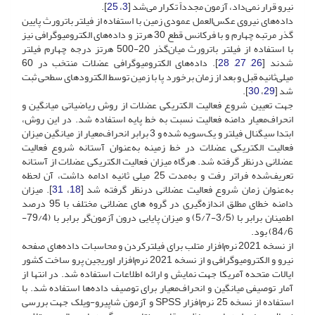
نیرو قرار نمی‌داد، آزمون مجدداً تکرار می‌شد [
3
،
25
].
داده‌های نیروی عکس‌العمل عمودی زمین با استفاده از فیلتر باترورث پایین
گذر مرتبه چهارم و با فرکانس قطع 30 هرتز و داده‌های الکترومیوگرافی نیز
با استفاده از فیلتر باترورث میان‌گذر 20-500 هرتز درجه چهارم فیلتر
شدند [
26
,
27
,
28
]. داده‌های الکترومیوگرافی عضلات منتخب در 60
میلی‌ثانیه قبل و بعد از زمان برخورد پا با زمین توسط الکترودهای سطحی ثبت
شد [
29
،
30
].
جهت تعیین شروع فعالیت الکتریکی عضلات از روش ریاضیاتی میانگین و
انحراف‌معیار دامنه فعالیت نسبت به خط پایه استفاده شد. در این روش،
ابتدا سیگنال فیلتر و یک‌سویه شده و 3 برابر انحراف‌معیار از میانگین میزان
فعالیت الکتریکی عضلات در خط زمینه به‌عنوان آستانه شروع فعالیت
عضلانی درنظر گرفته شد. هرگاه میزان فعالیت الکتریکی عضلات از آستانه
تعریف‌شده فراتر رفت و به‌مدت 25 میلی ثانیه ادامه داشت، آن لحظه
به‌عنوان زمان شروع فعالیت عضلانی درنظر گرفته شد [
18
،
31
]. میزان
دامنه خطای مطلق اندازه‌گیری در گروه های عضلانی مختلف با 95 درصد
اطمینان برابر با (3/5-5/7) و میزان پایایی درون آزمون‌گر برابر با (79/4-
84/6) بود.
از نسخه 2021 نرم‌افزار متلب برای فیلترکردن و محاسبات داده‌های صفحه
نیرو و الکترومیوگرافی و از نسخه 2021 نرم‌افزار اوریجین پرو ساخت کشور
ایالات متحده آمریکا جهت نمایش و ارائه اطلاعات استفاده شد. در انتها از
آمار توصیفی میانگین و انحراف‌معیار برای توصیف داده‌ها استفاده شد. با
استفاده از نسخه 25 نرم‌افزار SPSS و آزمون شاپیرو-ویلک جهت بررسی