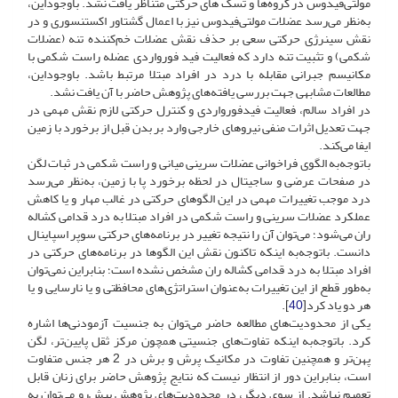
مولتی‌فیدوس در گروه‌ها و تسک های حرکتی متناظر یافت نشد. باوجوداین،
به‌نظر می‌رسد عضلات مولتی‌فیدوس نیز با اعمال گشتاور اکستنسوری و در
نقش سینرژی حرکتی سعی بر حذف نقش عضلات خم‌کننده تنه (عضلات
شکمی) و تثبیت تنه دارد که فعالیت فید فورواردی عضله راست شکمی با
مکانیسم جبرانی مقابله با درد در افراد مبتلا مرتبط باشد. باوجوداین،
مطالعات مشابهی جهت بررسی یافته‌های پژوهش حاضر با آن یافت نشد.
در افراد سالم، فعالیت فیدفورواردی و کنترل حرکتی لازم نقش مهمی در
جهت تعدیل اثرات منفی نیروهای خارجی وارد بر بدن قبل از برخورد با زمین
ایفا می‌کند.
باتوجه‌به الگوی فراخوانی عضلات سرینی میانی و راست شکمی در ثبات لگن
در صفحات عرضی و ساجیتال در لحظه برخورد پا با زمین، به‌نظر می‌رسد
درد موجب تغییرات مهمی در این الگوهای حرکتی در غالب مهار و یا کاهش
عملکرد عضلات سرینی و راست شکمی در افراد مبتلا به درد قدامی کشاله
ران می‌شود؛ می‌توان آن را نتیجه تغییر در برنامه‌های حرکتی سوپر اسپاینال
دانست. باتوجه‌به اینکه تاکنون نقش این الگوها در برنامه‌های حرکتی در
افراد مبتلا به درد قدامی کشاله ران مشخص نشده است؛ بنابراین نمی‌توان
به‌طور قطع از این تغییرات به‌عنوان استراتژی‌های محافظتی و یا نارسایی و یا
هر دو یاد کرد[
40
].
یکی از محدودیت‌های مطالعه حاضر می‌توان به جنسیت آزمودنی‌ها اشاره
کرد. باتوجه‌به اینکه تفاوت‌های جنسیتی همچون مرکز ثقل پایین‌تر، لگن
پهن‌تر و همچنین تفاوت در مکانیک پرش و برش در 2 هر جنس متفاوت
است، بنابراین دور از انتظار نیست که نتایج پژوهش حاضر برای زنان قابل
تعمیم نباشد. از سوی دیگر، در محدودیت‌های پژوهش پیش‌رو می‌توان به