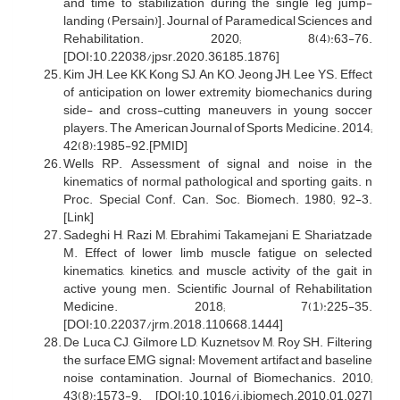
and time to stabilization during the single leg jump-
landing (Persain)]. Journal of Paramedical Sciences and
Rehabilitation. 2020; 8(4):63-76.
[DOI:10.22038/jpsr.2020.36185.1876]
Kim JH, Lee KK, Kong SJ, An KO, Jeong JH, Lee YS. Effect
of anticipation on lower extremity biomechanics during
side- and cross-cutting maneuvers in young soccer
players. The American Journal of Sports Medicine. 2014;
42(8):1985-92.[PMID]
Wells RP. Assessment of signal and noise in the
kinematics of normal pathological and sporting gaits. n
Proc. Special Conf. Can. Soc. Biomech. 1980; 92-3.
[Link]
Sadeghi H, Razi M, Ebrahimi Takamejani E, Shariatzade
M. Effect of lower limb muscle fatigue on selected
kinematics, kinetics, and muscle activity of the gait in
active young men. Scientific Journal of Rehabilitation
Medicine. 2018; 7(1):225-35.
[DOI:10.22037/jrm.2018.110668.1444]
De Luca CJ, Gilmore LD, Kuznetsov M, Roy SH. Filtering
the surface EMG signal: Movement artifact and baseline
noise contamination. Journal of Biomechanics. 2010;
43(8):1573-9. [DOI:10.1016/j.jbiomech.2010.01.027]