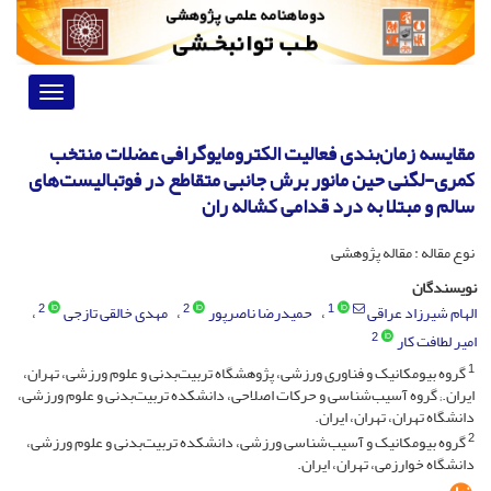
Toggle
vigation
مقایسه زمان‌بندی فعالیت الکترومایوگرافی عضلات منتخب
کمری-لگنی حین مانور برش جانبی متقاطع در فوتبالیست‌های
سالم و مبتلا به درد قدامی کشاله ران
نوع مقاله : مقاله پژوهشی
نویسندگان
2
2
1
الهام شیرزاد عراقی
حمیدرضا ناصرپور
مهدی خالقی تازجی
2
امیر لطافت کار
1
گروه بیومکانیک و فناوری ورزشی، پژوهشگاه تربیت‌بدنی و علوم ورزشی، تهران،
ایران.; گروه آسیب‌شناسی و حرکات اصلاحی، دانشکده تربیت‌بدنی و علوم ورزشی،
دانشگاه تهران، تهران، ایران.
2
گروه بیومکانیک و آسیب‌شناسی ورزشی، دانشکده تربیت‌بدنی و علوم ورزشی،
دانشگاه خوارزمی، تهران، ایران.