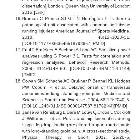
dissertation]. London: Queen Mary University of London;
2016. [Link]
Bramah C, Preece SJ, Gill N, Herrington L. Is there a
pathological gait associated with common soft tissue
running injuries? American Journal of Sports Medicine.
2018; 46(12):3023-31.
[DOI:10.1177/0363546518793657][PMID]
Faul F, Erdfelder E, Buchner A, Lang AG. Statistical power
analyses using G*Power 3.1: Tests for correlation and
regression analyses. Behavior Research Methods.
2009; 41(4):1149-60. [DOI:10.3758/BRM.41.4.1149]
[PMID]
Cowan SM, Schache AG, Brukner P, Bennell KL, Hodges
PW, Coburn P, et al. Delayed onset of transversus
abdominus in long-standing groin pain. Medicine and
Science in Sports and Exercise. 2004; 36(12):2040-5.
[DOI:10.1249/01.MSS.0000147587.81762.44][PMID]
Janse van Rensburg L, Dare M, Louw Q, Crous L, Cockroft
J, Williams L, et al. Pelvic and hip kinematics during
single-leg drop-landing are altered in sports participants
with long-standing groin pain: A cross-sectional study.
Physical Therapy in Sport. 2017; 26:20-6.