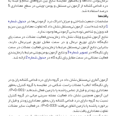
نرمال‌بودن داده‌ها و به‌منظور مقایسه نتایج بین گروه‌های سالم و مبتلا به
درد قدامی کشاله از آزمون تی مستقل و یو–من-ویتنی در سطح معنا‌داری 5
درصد استفاده شد.
یافته‌ها
مشخصات جمعیت‌شناختی و میزان ادراک درد آزمودنی‌ها در
جدول شماره
1
ارائه شده است. آزمون تی‌مستقل نشان داد که تفاوت معناداری بین سن و
قد و وزن و شاخص توده بدنی آزمودنی‌ها وجود ندارد.
نتایج آزمون شاپیرو ویلک نشان داد زمان‌بندی فعالیت عضلات در سمت پای
تکیه‌گاه دارای توزیع نرمال و در سمت مقابل توزیع غیرنرمال دارند،
بنابراین نتایج آزمون تی‌مستقل مرتبط با زمان‌بندی فعالیت عضلات در سمت
پای تکیه‌گاه در
تصویر شماره 3
و نتایج آزمون یو–من–ویتنی مرتبط با زمان‌بندی
فعالیت عضلانی در سمت مقابل پای تکیه گاه در
جدول شماره 2
ارائه شد.
آزمون آماری تی‌مستقل نشان داد در گروه دارای درد قدامی کشاله ران و در
پای تکیه‌گاه (غالب) عضلات راست شکمی در مقایسه با گروه کنترل به‌طور
معناداری زودتر و قبل از تماس پاشنه پا با زمین فعال شده‌اند (P=0/001).
این آزمون همچنین نشان داد فعالیت عضله سرینی میانی در گروه کنترل
نسبت به گروه دارای درد قدامی کشاله ران به‌طور معناداری زودتر و قبل از
برخورد پاشنه پا با زمین اتفاق می‌افتد (P=0/033). در فعالیت سایر عضلات
تفاوت معناداری یافت نشد.
نتایج آزمون آماری یو–من–ویتنی نیز نشان داد عضله مولتی‌فیدوس در سمت