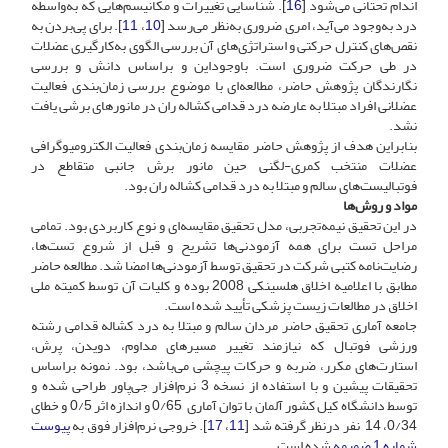
اندام تحتانی می‌شود [
16
]. شناسایی تغییرات و مکانیسم‌هایی که به‌واسطه
درد به‌وجود می‌آید، امری ضروری به‌نظر می‌رسد [
10
،
11
]. برای پی‌بردن به
نقص‌های کنترل حرکتی و استراتژی‌های آن بررسی الگوی به‌کارگیری عضلات
در طی حرکت ضروری است. باوجوداین و براساس دانش و بررسی
نگارندگان پژوهش حاضر، مطالعه‌ای با موضوع بررسی زمان‌بندی فعالیت
عضلانی افراد مبتلا به عارضه درد قدامی کشاله ران در مانورهای برشی یافت
نشد.
بنابراین هدف از پژوهش حاضر مقایسه زمان‌بندی فعالیت الکترومیوگرافی
عضلات منتخب کمری-لگنی حین مانور برش جانبی متقاطع در
فوتبالیست‌های سالم و مبتلا به درد قدامی کشاله ران بود.
مواد و روش‌ها
در این تحقیق نیمه‌تجربی، مدل تحقیق مقایسه‌ای و نوع کاربردی بود. تمامی
مراحل تست برای همه آزمودنی‌ها تشریح و قبل از شروع تست‌ها،
رضایت‌‌نامه کتبی شرکت در تحقیق توسط آزمودنی‌ها امضا شد. مطالعه حاضر
مطابق با اعلامیه اخلاق هلسینکی 2008 بوده و کلیات آن توسط کمیته ملی
اخلاق در مطالعات زیست پزشکی تأیید شده است.
جامعه آماری تحقیق حاضر مردان سالم و مبتلا به درد کشاله قدامی رشته‌
ورزشی فوتبال که نیازمند تغییر مسیرهای مداوم، دویدن، پرش،
استارت‌های مکرر، ضربه و حرکات پیچشی می‌باشد، بود. نمونه براساس
تحقیقات پیشین و با استفاده از نسخه 3 نرم‌افزار جی‌پاور طراحی شده و
توسط دانشگاه کیل کشور آلمان با توان آماری 0/65 و اندازه اثر 0/5 و خطای
0/34، 14 نفر درنظر گرفته شد [
11
،
17
]. خروجی نرم‌افزار فوق به
پیوست
شماره 1 ضمیمه
شده است.