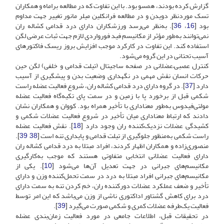
گزارش کرده بودند، همسو بود. با این تفاوت که در مطالعه براماه و همکاران
تسک موردنظر دویدن و در مطالعه فرانکلین میلر مانور تغییر جهت مداوم
بود [
16
،
36
]. به‌نظر می‌رسد ورزشکاران دارای درد قدامی کشاله ران
نمی‌توانند به‌طور مؤثر از مکانیسم فید فورواردی لازم جهت ثبات عرضی لگن
استفاده کند. این تفاوت در کارکرد موجب افزایش بروز ریسک فاکتورهای
آسیب تحتانی در این گروه می‌شود.
کنترل عصبی–عضلانی در صفحه ساجیتال (تیلت قدامی و خلفی) لگن حین
حرکات انسان نقش مهمی در نگهداری وضعیت بدن و پیشگیری از آسیب
دارد [
37
]. در گروه دارای درد قدامی کشاله ران، شروع فعالیت عضله راست
شکمی قبل از برخورد پا با زمین و در سمت پای تکیه‌گاه فعالیت عضله
مولتی‌فیدوس به‌طور معناداری با تأخیر همراه بود. کووان و همکاران نشان
دادند که ارتباط معناداری میان تأخیر در شروع فعالیت عضلات شکمی و
کشیدگی عضلات نزدیک‌کننده ران وجود دارد [
18
]. نقش فعالیت عضله
راست شکمی به‌منظور جلوگیری از تیلت قدامی و پایداری تنه است [
38
,
39
].
منصوری‌زاده و همکاران اظهار کردند، افراد مبتلا به درد قدامی کشاله ران
دارای فعالیت عضلانی انتخابی متفاوتی هستند که موجب به‌کارگیری
مکانیسم‌های جبرانی در جهت تعدیل آن‌ها می‌شود [
10
]. یکی از
مکانیسم‌های جبرانی افراد مبتلا به درد در سمت تحمل‌کننده وزن و دارای
تأخیر و ضعف عملکرد عضلات دورکننده ران، خم کردن تنه به سمت دارای
درد برای کاهش گشتاور اداکتوری ناشی از وزن می‌باشد که این امر توسط
فعالیت یک‌طرفه عضلات کمری و شکمی صورت می‌گیرد [
39
].
در تحقیقات قبل، اطلاعات جامعی در مورد فعالیت زمان‌بندی عضله