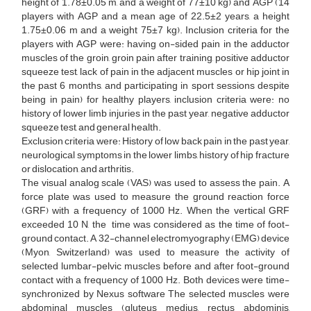
height of 1.78±0.05 m, and a weight of 77±10 kg) and AGP (14
players with AGP and a mean age of 22.5±2 years, a height
1.75±0.06 m and a weight 75±7 kg). Inclusion criteria for the
players with AGP were: having on-sided pain in the adductor
muscles of the groin, groin pain after training, positive adductor
squeeze test, lack of pain in the adjacent muscles or hip joint in
the past 6 months, and participating in sport sessions despite
being in pain) for healthy players, inclusion criteria were: no
history of lower limb injuries in the past year, negative adductor
squeeze test, and general health.
Exclusion criteria were: History of low back pain in the past year,
neurological symptoms in the lower limbs, history of hip fracture
or dislocation, and arthritis.
The visual analog scale (VAS) was used to assess the pain. A
force plate was used to measure the ground reaction force
(GRF) with a frequency of 1000 Hz. When the vertical GRF
exceeded 10 N, the time was considered as the time of foot-
ground contact. A 32-channel electromyography (EMG) device
(Myon, Switzerland) was used to measure the activity of
selected lumbar-pelvic muscles before and after foot-ground
contact with a frequency of 1000 Hz. Both devices were time-
synchronized by Nexus software The selected muscles were
abdominal muscles (gluteus medius, rectus abdominis,