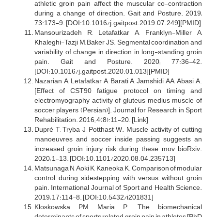
athletic groin pain affect the muscular co-contraction
during a change of direction. Gait and Posture. 2019;
73:173-9. [DOI:10.1016/j.gaitpost.2019.07.249][PMID]
Mansourizadeh R, Letafatkar A, Franklyn-Miller A,
Khaleghi-Tazji M, Baker JS. Segmental coordination and
variability of change in direction in long-standing groin
pain. Gait and Posture. 2020; 77:36-42.
[DOI:10.1016/j.gaitpost.2020.01.013][PMID]
Nazarian A, Letafatkar A, Barati A, Jamshidi AA, Abasi A.
[Effect of CST90 fatigue protocol on timing and
electromyography activity of gluteus medius muscle of
soccer players (Persian)]. Journal for Research in Sport
Rehabilitation. 2016; 4(8):11-20. [Link]
Dupré T, Tryba J, Potthast W. Muscle activity of cutting
manoeuvres and soccer inside passing suggests an
increased groin injury risk during these mov bioRxiv.
2020; 1-13. [DOI:10.1101/2020.08.04.235713]
Matsunaga N, Aoki K, Kaneoka K. Comparison of modular
control during sidestepping with versus without groin
pain. International Journal of Sport and Health Science.
2019; 17:114-8. [DOI:10.5432/i201831]
Kloskowska PM, Maria P. The biomechanical
determinants of sports related groin pain in athletes [PhD