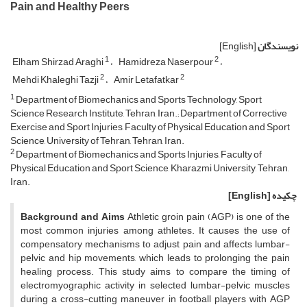
Pain and Healthy Peers
نویسندگان
[English]
1
2
Elham Shirzad Araghi
Hamidreza Naserpour
2
2
Mehdi Khaleghi Tazji
Amir Letafatkar
1
Department of Biomechanics and Sports Technology, Sport
Science Research Institute, Tehran, Iran.; Department of Corrective
Exercise and Sport Injuries, Faculty of Physical Education and Sport
Science, University of Tehran, Tehran, Iran.
2
Department of Biomechanics and Sports Injuries, Faculty of
Physical Education and Sport Science, Kharazmi University, Tehran,
Iran.
چکیده
[English]
Background and Aims
Athletic groin pain (AGP) is one of the
most common injuries among athletes. It causes the use of
compensatory mechanisms to adjust pain and affects lumbar-
pelvic and hip movements, which leads to prolonging the pain
healing process. This study aims to compare the timing of
electromyographic activity in selected lumbar-pelvic muscles
during a cross-cutting maneuver in football players with AGP