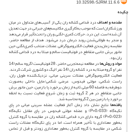
10.32598/SJRM.11.6.6
چکیده
مقدمه و اهداف
درد قدامی کشاله ران یکی از آسیب‌های متداول در میان
ورزشکاران است که موجب به‌کارگیری مکانیسم‌های جبرانی در جهت تعدیل
آن‌ شده است. این درد، حرکات کمری-لگنی و ران را تحت‌تأثیر قرار می‌دهد
و منجر به طولانی‌شدن روند درمان درد می‌شود. هدف از مطالعه حاضر،
مقایسه زمان‌بندی فعالیت الکترومیوگرافی عضلات منتخب کمری–لگنی حین
مانور برش جانبی متقاطع در فوتبالیست سالم و مبتلا به درد قدامی کشاله
ران بود.
مواد و روش‌ها
در مطالعه نیمه‌تجربی حاضر، 28 فوتبالیست (گروه سالم (14
نفر) و گروه مبتلا به درد کشاله ران (14 نفر) لیگ دو کشوری شرکت کردند.
فعالیت الکترومیوگرافی عضلات سرینی میانی، نزدیک‌کننده طویل ران،
راست شکمی، مولتی فیدوس، عرضی شکمی/مایل داخلی به‌صورت
دوطرفه به فاصله 60 میلی ثانیه از زمان برخورد پا با زمین، حین مانور برش
جانبی متقاطع در هر 2 گروه ثبت و زمان شروع فعالیت نسبت به لحظه
برخورد پا با زمین بین 2 گروه محاسبه شد.
یافته‌ها
نتایج نشان داد زمان آغاز فعالیت عضله سرینی میانی در پای
تکیه‌گاه (0/033=P) و عضله مولتی فیدوس در پای مقابل تکیه‌گاه
(0/023=P) گروه دارای درد قدامی کشاله ران در مقایسه با گروه کنترل
به‌طور معناداری با تأخیر همراه است، اما در پای تکیه‌گاه عضلات راست
شکمی در مقایسه با گروه کنترل به‌طور معناداری زودتر و قبل از تماس