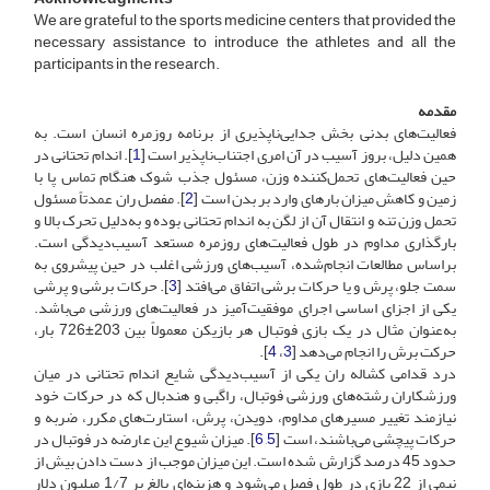
We are grateful to the sports medicine centers that provided the
necessary assistance to introduce the athletes and all the
participants in the research.
مقدمه
فعالیت‌های بدنی بخش جدایی‌ناپذیری از برنامه روزمره انسان است. به
همین دلیل، بروز آسیب در آن امری اجتناب‌ناپذیر است [
1
]. اندام تحتانی در
حین فعالیت‌های تحمل‌کننده وزن، مسئول جذب شوک هنگام تماس پا با
زمین و کاهش میزان بارهای وارد بر بدن است [
2
]. مفصل ران عمدتاً مسئول
تحمل وزن تنه و انتقال آن از لگن به اندام تحتانی بوده و به‌دلیل تحرک بالا و
بارگذاری مداوم در طول فعالیت‌های روزمره مستعد آسیب‌دیدگی است.
براساس مطالعات انجام‌شده، آسیب‌های ورزشی اغلب در حین پیشروی به
سمت جلو، پرش و یا حرکات برشی اتفاق می‌افتد [
3
]. حرکات برشی و پرشی
یکی از اجزای اساسی اجرای موفقیت‌آمیز در فعالیت‌های ورزشی می‌باشد.
به‌عنوان مثال در یک بازی فوتبال هر بازیکن معمولاً بین 203±726 بار،
حرکت برش را انجام می‌دهد [
3
،
4
].
درد قدامی کشاله ران یکی از آسیب‌دیدگی شایع اندام تحتانی در میان
ورزشکاران رشته‌های ورزشی فوتبال، راگبی و هندبال که در حرکات خود
نیازمند تغییر مسیرهای مداوم، دویدن، پرش، استارت‌های مکرر، ضربه و
حرکات پیچشی می‌باشند، است [
5
,
6
]. میزان شیوع این عارضه در فوتبال در
حدود 45 درصد گزارش شده است. این میزان موجب از دست دادن بیش از
نیمی از 22 بازی در طول فصل می‌شود و هزینه‌ای بالغ ‌بر 1/7 میلیون دلار