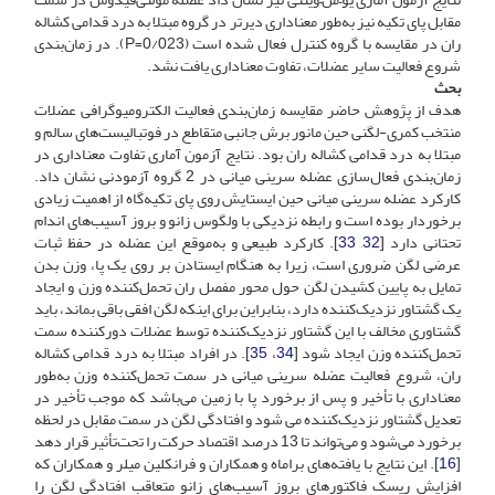
مقابل پای تکیه نیز به‌طور معناداری دیرتر در گروه مبتلا به درد قدامی کشاله
ران در مقایسه با گروه کنترل فعال شده است (P=0/023). در زمان‌بندی
شروع فعالیت سایر عضلات، تفاوت معناداری یافت نشد.
بحث
هدف از پژوهش حاضر مقایسه زمان‌بندی فعالیت الکترومیوگرافی عضلات
منتخب کمری-لگنی حین مانور برش جانبی متقاطع در فوتبالیست‌های سالم و
مبتلا به درد قدامی کشاله ران بود. نتایج آزمون آماری تفاوت معناداری در
زمان‌بندی فعال‌سازی عضله سرینی میانی در 2 گروه آزمودنی نشان داد.
کارکرد عضله سرینی میانی حین ایستایش روی پای تکیه‌گاه از اهمیت زیادی
برخوردار بوده است و رابطه نزدیکی با ولگوس زانو و بروز آسیب‌های اندام
تحتانی دارد [
32
,
33
]. کارکرد طبیعی و به‌موقع این عضله در حفظ ثبات
عرضی لگن ضروری است، زیرا به هنگام ایستادن بر روی یک پا، وزن بدن
تمایل به پایین کشیدن لگن حول محور مفصل ران تحمل‌کننده وزن و ایجاد
یک گشتاور نزدیک‌کننده دارد، بنابراین برای اینکه لگن افقی باقی بماند، باید
گشتاوری مخالف با این گشتاور نزدیک‌کننده توسط عضلات دورکننده سمت
تحمل‌کننده وزن ایجاد شود [
34
،
35
]. در افراد مبتلا به درد قدامی کشاله
ران، شروع فعالیت عضله سرینی میانی در سمت تحمل‌کننده وزن به‌طور
معناداری با تأخیر و پس از برخورد پا با زمین می‌باشد که موجب تأخیر در
تعدیل گشتاور نزدیک‌کننده می شود و افتادگی لگن در سمت مقابل در لحظه
برخورد می‌شود و می‌تواند تا 13 درصد اقتصاد حرکت را تحت‌تأثیر قرار دهد
[
16
]. این نتایج با یافته‌های براماه و همکاران و فرانکلین میلر و همکاران که
افزایش ریسک فاکتورهای بروز آسیب‌های زانو متعاقب افتادگی لگن را