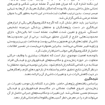
این نکته اشاره کرد که میزان هم ثبتی 2 عضله عرضی شکمی و فیبرهای
تحتانی مایل داخلی بسیار بالا بوده که امکان تفکیک هریک از آن‌ها به تنهایی
میسر نیست. بدین ترتیب فعالیت ثبت‌شده در این ناحیه به‌طور کلی با عنوان
عضله عرضی شکمی گزارش شد.
درانتها نیز باید خاطر نشان کرد که اگرچه الکترومیوگرافی یکی از ابزارهای
غربالگری در دست پژوهشگران و محققان پزشکی درزمینه تشخیص
خستگی، شروع و تعیین شدت فعالیت عضله است؛ اما بااین‌حال، دارای
محدودیت‌هایی خارج از کنترل محقق می‌باشد؛ برخی از این محدودیت‌ها
ناشی از تفاوت‌های فردی همچون رسانایی پوست و ضخامت چربی زیرپوستی
و زاویه فیبر عضلانی می‌باشد. بنابراین همواره می‌بایست در تفسیر اطلاعات
حاصل از الکترومیوگرافی جوانب احتیاط را رعایت کرد.
باتوجه‌به اهمیت موضوع، نیاز است که تحقیقات بیشتری با وظایف حرکتی
متفاوت در حوزه زمان‌بندی و مکانیسم‌های فیدفورواردی و فیدبکی افراد
مبتلا به درد قدامی کشاله ران انجام شود. بنابراین توصیه می‌شود محققان با
درنظر گرفتن نتایج تحقیق حاضر و استفاده از بازخوردهای لازم، راهکارهایی
در جهت کاهش اثرات درد و تغییرات ناشی از آن را ارائه دهند.
نتیجه‌گیری
براساس یافته‌های پژوهش حاضر، عامل درد کشاله ران موجب تغییرات در
زمان‌بندی شروع فعالیت عضلانی در مکانیسم فیدفورواردی و فیدبکی
سیستم عصبی عضلانی شد. این تغییرات و مکانیسم‌های جبرانی حاصل از آن
می‌تواند فرد را در معرض خطر آسیب‌های بالقوه‌ اندام تحتانی قرار دهد.