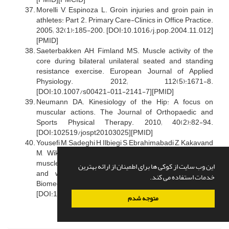
Morelli V, Espinoza L. Groin injuries and groin pain in
athletes: Part 2. Primary Care-Clinics in Office Practice.
2005; 32(1):185-200. [DOI:10.1016/j.pop.2004.11.012]
[PMID]
Saeterbakken AH, Fimland MS. Muscle activity of the
core during bilateral, unilateral, seated and standing
resistance exercise. European Journal of Applied
Physiology. 2012; 112(5):1671-8.
[DOI:10.1007/s00421-011-2141-7][PMID]
Neumann DA. Kinesiology of the Hip: A focus on
muscular actions. The Journal of Orthopaedic and
Sports Physical Therapy. 2010; 40(2):82-94.
[DOI:102519/jospt20103025][PMID]
Yousefi M, Sadeghi H, Ilbiegi S, Ebrahimabadi Z, Kakavand
M, Wikstrom EA. Center of pressure excursion and
muscle activation during gait initiation in individuals with
این وب سایت از کوکی ها برای اطمینان از ارائه بهترین
and without chronic ankle instability. Journal of
خدمات استفاده می کند.
Biomechanics. 2020; 108:109904.
[DOI:10.1016/j.jbiomech.2020.109904][PMID]
متوجه شدم