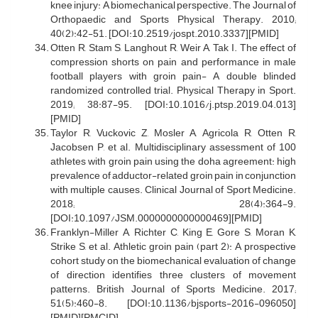
knee injury: A biomechanical perspective. The Journal of
Orthopaedic and Sports Physical Therapy. 2010;
40(2):42-51. [DOI:10.2519/jospt.2010.3337][PMID]
Otten R, Stam S, Langhout R, Weir A, Tak I. The effect of
compression shorts on pain and performance in male
football players with groin pain- A double blinded
randomized controlled trial. Physical Therapy in Sport.
2019; 38:87-95. [DOI:10.1016/j.ptsp.2019.04.013]
[PMID]
Taylor R, Vuckovic Z, Mosler A, Agricola R, Otten R,
Jacobsen P, et al. Multidisciplinary assessment of 100
athletes with groin pain using the doha agreement: high
prevalence of adductor-related groin pain in conjunction
with multiple causes. Clinical Journal of Sport Medicine.
2018; 28(4):364-9.
[DOI:10.1097/JSM.0000000000000469][PMID]
Franklyn-Miller A, Richter C, King E, Gore S, Moran K,
Strike S, et al. Athletic groin pain (part 2): A prospective
cohort study on the biomechanical evaluation of change
of direction identifies three clusters of movement
patterns. British Journal of Sports Medicine. 2017;
51(5):460-8. [DOI:10.1136/bjsports-2016-096050]
[PMID][PMCID]