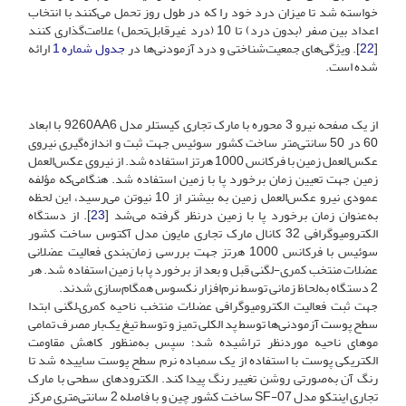
خواسته شد تا میزان درد خود را که در طول روز تحمل می‌کنند با انتخاب
اعداد بین صفر (بدون درد) تا 10 (درد غیرقابل‌تحمل) علامت‌گذاری کنند
[
22
]. ویژگی‌های جمعیت‌شناختی و درد آزمودنی‌ها در
جدول شماره 1
ارائه
شده است.
از یک صفحه نیرو 3 محوره با مارک تجاری کیستلر مدل 9260AA6 با ابعاد
60 در 50 سانتی‌متر ساخت کشور سوئیس جهت ثبت و اندازه‌گیری نیروی
عکس‌العمل زمین با فرکانس 1000 هرتز استفاده شد. از نیروی عکس‌العمل
زمین جهت تعیین زمان برخورد پا با زمین استفاده شد. هنگامی‌که مؤلفه
عمودی نیرو عکس‌العمل زمین به بیشتر از 10 نیوتن می‌رسید، این لحظه
به‌عنوان زمان برخورد پا با زمین درنظر گرفته می‌شد [
23
]. از دستگاه
الکترومیوگرافی 32 کانال مارک تجاری مایون مدل آکتوس ساخت کشور
سوئیس با فرکانس 1000 هرتز جهت بررسی زمان‌بندی فعالیت عضلانی
عضلات منتخب کمری-لگنی قبل و بعد از برخورد پا با زمین استفاده شد. هر
2 دستگاه به‌لحاظ زمانی توسط نرم‌افزار نکسوس همگام‌سازی شدند.
جهت ثبت فعالیت الکترومیوگرافی عضلات منتخب ناحیه کمری–لگنی ابتدا
سطح پوست آزمودنی‌ها توسط پد الکلی تمیز و توسط تیغ یک‌بار مصرف تمامی
موهای ناحیه موردنظر تراشیده شد؛ سپس به‌منظور کاهش مقاومت
الکتریکی پوست با استفاده از یک سمباده نرم سطح پوست ساییده شد تا
رنگ آن به‌صورتی روشن تغییر رنگ پیدا کند. الکترودهای سطحی با مارک
تجاری اینتکو مدل SF-07 ساخت کشور چین و با فاصله 2 سانتی‌متری مرکز