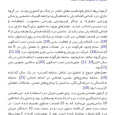
آزمودنی‌ها شامل فوتبالیست‌های حاضر در لیگ دو کشوری بودند. در گروه
دارای درد قدامی کشاله ران با هماهنگی و مراجعه کلینیک تخصصی پزشکی
ورزشی ایفمارک و مراکز فیزیوتراپی ورزشی به‌صورت داوطلبانه و
دردسترس انتخاب شدند. معیارهای ورود به تحقیق برای گروه دارای درد
قدامی کشاله ران عبارت‌اند از: داشتن درد کشاله قدامی یک‌طرفه بیش از 4
هفته در قسمت فوقانی سر ثابت عضله نزدیک‌کننده بر روی استخوان عانه
[
18
]، درد کشاله ران پس از فعالیت بدنی [
19
]، مثبت‌شدن تست اسکویز
[
20
]، عدم وجود هرگونه درد در عضلات مجاور یا مفصل ران در 6 ماه
گذشته [
18
]، شرکت در ورزش و فعالیت بدنی علی‌رغم وجود درد [
10
,
11
].
برای گروه سالم، عدم وجود سابقه هرگونه مصدومیت اندام تحتانی در یک
سال اخیر[
10
،
11
]، منفی‌شدن تست اسکویز [
20
] و سلامتی عمومی بدن
[
11
] بود.
معیارهای خروج از تحقیق نیز شامل سابقه کمردرد در یک سال گذشته
[
10
]، سابقه بیماری‌های عصبی-عضلانی در اندام تحتانی [
21
]، سابقه
شکستگی یا دررفتگی لگن، بدخیمی یا بیماری‌های عصبی، مشکلات مفصلی
(آرتریت) بود [
18
].
از آزمون مقیاس بصری درد برای تعیین میزان درد استفاده شد. این مقیاس
برای اندازه‌گیری شدت درد ادراک‌شده توسط فرد بود و دارای یک خط افقی
10 سانتی‌متری می‌باشد که به 10 قسمت مساوی تقسیم شده است. در
سمت عدد صفر آن کلمه «بدون درد» و در سمت عدد 10 «حداکثر میزان
درد قابل‌تحمل» نوشته شده است. بعد از توضیحات لازم از آزمودنی‌ها