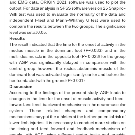
and EMG data. ORIGIN 2021 software was used to plot the
output. For data analysis in SPSS software version 25, Shapiro-
Wilk test was used to evaluate the normality of the data and
independent t-test and Mann-Whitney U test were used to
compare the results between the two groups. The significance
level was set at 0.05.
Results
The result indicated that the time for the onset of activity in the
medius muscle in the dominant foot (P=0.033) and in the
multifidus muscle in the opposite foot (P= 0.023) for the group
with AGP was significantly delayed in comparison with the
control group; however, the rectus abdominis muscle of the
dominant foot was activated significantly earlier and before the
heel contacted with the ground (P=0.001).
Discussion
According to the findings of the present study, AGF leads to
changes in the time for the onset of muscle activity and feed-
forward and feed-backward mechanisms in the neuromuscular
system. These related changes and compensatory
mechanisms may put the athletes at the further potential risk of
lower limb injuries. It is necessary to conduct more studies on
the timing and feed-forward and feedback mechanisms of
people with AGF using different motor tasks and provide