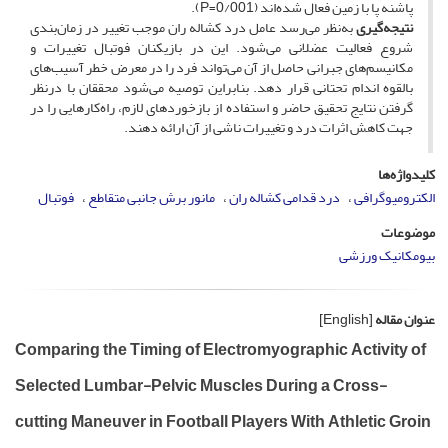
پاشنه پا با زمین فعال شده‌اند (0/001=P).
نتیجه‌گیری
به‌نظر می‌رسد عامل درد کشاله ران موجب تغییر در زمان‌بندی
شروع فعالیت عضلانی می‌شود. این در بازیکنان فوتبال تغییرات و
مکانیسم‌های جبرانی حاصل از آن می‌تواند فرد را در معرض خطر آسیب‌های
بالقوه‌ اندام تحتانی قرار دهد. بنابراین توصیه می‌شود محققان با درنظر
گرفتن نتایج تحقیق حاضر و استفاده از بازخوردهای لازم، راه‌کارهایی را در
جهت کاهش اثرات درد و تغییرات ناشی از آن ارائه دهند.
کلیدواژه‌ها
الکترومیوگرافی
درد قدامی کشاله ران
مانور برش جانبی متقاطع
فوتبال
موضوعات
بیومکانیک ورزشی
عنوان مقاله
[English]
Comparing the Timing of Electromyographic Activity of
Selected Lumbar-Pelvic Muscles During a Cross-
cutting Maneuver in Football Players With Athletic Groin