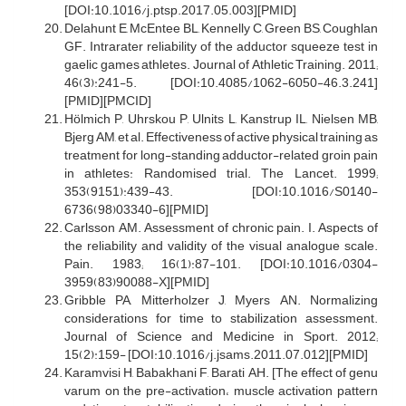
[DOI:10.1016/j.ptsp.2017.05.003][PMID]
Delahunt E, McEntee BL, Kennelly C, Green BS, Coughlan
GF. Intrarater reliability of the adductor squeeze test in
gaelic games athletes. Journal of Athletic Training. 2011;
46(3):241-5. [DOI:10.4085/1062-6050-46.3.241]
[PMID][PMCID]
Hölmich P, Uhrskou P, Ulnits L, Kanstrup IL, Nielsen MB,
Bjerg AM, et al. Effectiveness of active physical training as
treatment for long-standing adductor-related groin pain
in athletes: Randomised trial. The Lancet. 1999;
353(9151):439-43. [DOI:10.1016/S0140-
6736(98)03340-6][PMID]
Carlsson AM. Assessment of chronic pain. I. Aspects of
the reliability and validity of the visual analogue scale.
Pain. 1983; 16(1):87-101. [DOI:10.1016/0304-
3959(83)90088-X][PMID]
Gribble PA, Mitterholzer J, Myers AN. Normalizing
considerations for time to stabilization assessment.
Journal of Science and Medicine in Sport. 2012;
15(2):159- [DOI:10.1016/j.jsams.2011.07.012][PMID]
Karamvisi H, Babakhani F, Barati AH. [The effect of genu
varum on the pre-activation، muscle activation pattern