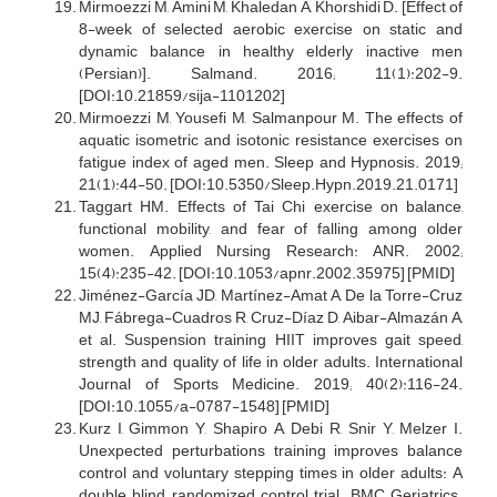
Mirmoezzi M, Amini M, Khaledan A, Khorshidi D. [Effect of
8-week of selected aerobic exercise on static and
dynamic balance in healthy elderly inactive men
(Persian)]. Salmand. 2016; 11(1):202-9.
[DOI:10.21859/sija-1101202]
Mirmoezzi M, Yousefi M, Salmanpour M. The effects of
aquatic isometric and isotonic resistance exercises on
fatigue index of aged men. Sleep and Hypnosis. 2019;
21(1):44-50. [DOI:10.5350/Sleep.Hypn.2019.21.0171]
Taggart HM. Effects of Tai Chi exercise on balance,
functional mobility, and fear of falling among older
women. Applied Nursing Research: ANR. 2002;
15(4):235-42. [DOI:10.1053/apnr.2002.35975] [PMID]
Jiménez-García JD, Martínez-Amat A, De la Torre-Cruz
MJ, Fábrega-Cuadros R, Cruz-Díaz D, Aibar-Almazán A,
et al. Suspension training HIIT improves gait speed,
strength and quality of life in older adults. International
Journal of Sports Medicine. 2019; 40(2):116-24.
[DOI:10.1055/a-0787-1548] [PMID]
Kurz I, Gimmon Y, Shapiro A, Debi R, Snir Y, Melzer I.
Unexpected perturbations training improves balance
control and voluntary stepping times in older adults: A
double blind randomized control trial. BMC Geriatrics.