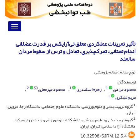
Toggle
vigation
تأثیر تمرینات عملکردی معلق تی‌آر‌ایکس بر قدرت عضلانی
اندام تحتانی، تحرک‌پذیری، تعادل و ترس از سقوط مردان
سالمند
نوع مقاله : مقاله پژوهشی
نویسندگان
2
1
1
مسعود مرادی
زهره اسکندری
مسعود میرمعزی
1
مریم لشگری
1
گروه تربیت بدنی و علوم ورزشی، دانشکده علوم اجتماعی، دانشگاه رجا، قزوین،
ایران.
2
گروه تربیت‌بدنی و علوم ورزشی، دانشکده علوم ورزشی، واحد تهران مرکز،
دانشگاه آزاد اسلامی، تهران، ایران.
10.32598/SJRM.12.5.4