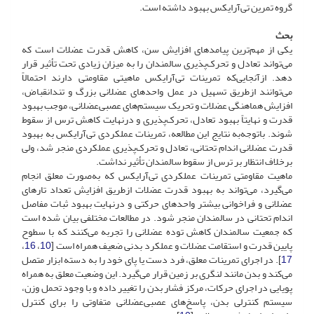
گروه تمرین تی‌آرایکس بهبود داشته است.
بحث
یکی از مهم‌ترین پیامدهای افزایش سن، کاهش قدرت عضلات است که
می‌تواند تعادل و تحرک‌پذیری سالمندان را به میزان زیادی تحت تأثیر قرار
دهد. ازآنجایی‌که تمرینات تی‌آرایکس ماهیتی مقاومتی دارند احتمالاً
می‌توانند از‌طریق تسهیل در عمل واحدهای عضلانی بزرگ و تند‌انقباض،
افزایش هماهنگی عضلات و تحریک سیستم‌های عصبی‌عضلانی، موجب بهبود
قدرت و نهایتاً بهبود تعادل، تحرک‌پذیری و درنهایت کاهش ترس از سقوط
شوند. با‌توجه‌به نتایج این مطالعه، تمرینات عملکردی تی‌آرایکس به بهبود
قدرت عضلانی اندام تحتانی، تعادل و تحرک‌پذیری عملکردی منجر شد، ولی
برخلاف انتظار بر ترس از سقوط سالمندان تأثیر نداشت.
ماهیت مقاومتی تمرینات عملکردی تی‌آرایکس که به‌صورت معلق انجام
می‌گیرد، می‌تواند به بهبود قدرت عضلات از‌طریق افزایش تعداد تارهای
عضلانی و فراخوانی بیشتر واحدهای حرکتی و درنهایت بهبود ثبات مفاصل
اندام تحتانی در سالمندان منجر شود. در مطالعات مختلفی بیان‌ شده است
که جمعیت سالمندان کاهش توده عضلانی را تجربه می‌کنند که با سطوح
پایین قدرت و استقامت عضلات و عملکرد بدنی ضعیف همراه است [
10
،
16
،
17
]. در اجرای تمرینات معلق، فرد دست یا پای خود را به دسته ابزار متصل
می‌کند و بدن مانند لنگری بر زمین قرار می‌گیرد. این وضعیت معلق به همراه
پویایی در اجرای حرکات، مرکز فشار بدن را تغییر داده و با وجود تحمل وزن،
سیستم کنترلی بدن، پاسخ‌های عصبی‌عضلانی متفاوتی را برای کنترل