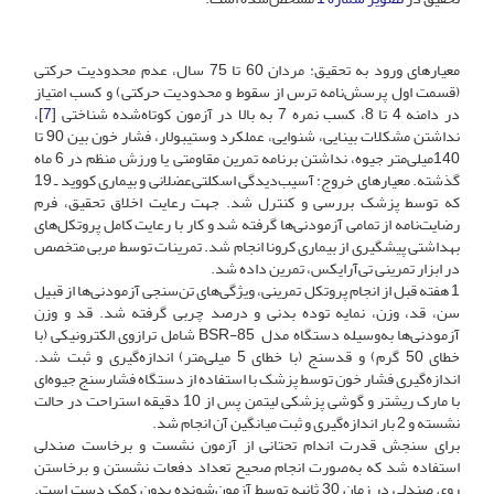
معیارهای ورود به تحقیق: مردان 60 تا 75 سال، عدم محدودیت حرکتی
(قسمت اول پرسش‌نامه ترس از سقوط و محدودیت حرکتی) و کسب امتیاز
در دامنه 4 تا 8، کسب نمره 7 به بالا در آزمون کوتاه‌شده شناختی [
7
]،
نداشتن مشکلات بینایی، شنوایی، عملکرد وستیبولار، فشار خون بین 90 تا
140میلی‌متر جیوه، نداشتن برنامه تمرین مقاومتی یا ورزش منظم در 6 ماه
گذشته. معیارهای خروج: آسیب‌دیدگی اسکلتی‌عضلانی و بیماری کووید ـ 19
که توسط پزشک بررسی و کنترل شد. جهت رعایت اخلاق تحقیق، فرم
رضایت‌نامه از تمامی آزمودنی‌ها گرفته شد و کار با رعایت کامل پروتکل‌های
بهداشتی پیشگیری از بیماری کرونا انجام شد. تمرینات توسط مربی متخصص
در ابزار تمرینی تی‌آرایکس، تمرین داده شد.
1 هفته قبل از انجام پروتکل تمرینی، ویژگی‌های تن‌سنجی آزمودنی‌ها از قبیل
سن، قد، وزن، نمایه توده بدنی و درصد چربی گرفته شد. قد و وزن
آزمودنی‌ها به‌وسیله دستگاه مدل BSR-85 شامل ترازوی الکترونیکی (با
خطای 50 گرم) و قد‌سنج (با خطای 5 میلی‌متر) اندازه‌گیری و ثبت شد.
اندازه‌گیری فشار خون توسط پزشک با استفاده از دستگاه فشارسنج جیوه‌ای
با مارک ریشتر و گوشی پزشکی لیتمن پس از 10 دقیقه استراحت در حالت
نشسته و 2 بار اندازه‌گیری و ثبت میانگین آن انجام شد.
برای سنجش قدرت اندام تحتانی از آزمون نشست ‌و برخاست صندلی
استفاده شد که به‌صورت انجام صحیح تعداد دفعات نشستن و برخاستن
روی صندلی در زمان 30 ثانیه توسط آزمون‌شونده بدون کمک دست است.