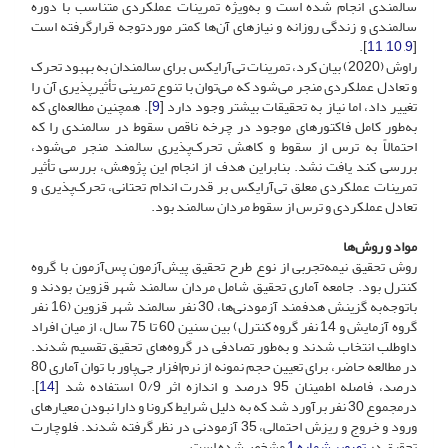
سالمندی انجام‌ شده است و به‌ویژه تمرینات عملکردی متناسب با دوره
سالمندی و زندگی روزانه و نیازهای آن‌ها کمتر موردتوجه قرارگرفته است
].
11
,
10
,
9
[
راوش (2020) بیان کرد، تمرینات تی‌آرایکس برای سالمندان به بهبود تحرک
و تعادل عملکردی منجر می‌شود که می‌توان با تنوع تمرینی تأثیرپذیری آن را
تغییر داد، اما نیاز به تحقیقات بیشتر وجود دارد [
9
]. همچنین مطالعه‌ای که
به‌طور کامل فاکتورهای موجود در چرخه ناقص سقوط در سالمندی را که
احتمالاً به ترس از سقوط و کاهش تحرک‌پذیری سالمند منجر می‌‌شود،
بررسی کند یافت نشد. بنابراین هدف از انجام این پژوهش، بررسی تأثیر
تمرینات عملکردی معلق تی‌آرایکس بر قدرت اندام تحتانی، تحرک‌پذیری و
تعادل عملکردی و ترس از سقوط مردان سالمند بود.
مواد و روش‌ها
روش تحقیق نیمه‌تجربی از نوع طرح تحقیق پیش‌آزمون پس‌آزمون با گروه
کنترل بود. جامعه آماری تحقیق شامل مردان سالمند شهر قزوین بودند و
با‌توجه‌به گزینش هدفمند آزمودنی‌ها، 30 نفر سالمند شهر قزوین (16 نفر
گروه آزمایش و 14 نفر گروه کنترل) بین سنین 60 تا 75 سال، از میان افراد
داوطلب انتخاب شدند و به‌طور تصادفی در گروه‌های تحقیق تقسیم شدند.
در مطالعه حاضر، برای تعیین حجم نمونه از نرم‌افزار جی‌پاور با توان آماری 80
درصد، فاصله اطمینان 95 درصد و اندازه اثر 0/9 استفاده شد [
14
].
درمجموع 30 نفر برآورد شد که به دلیل شرایط کرونا و دارا نبودن معیارهای
ورود و خروج و ریزش احتمالی، 35 آزمودنی در نظر گرفته شدند. فلوچارت
تحقیق در
تصویر شماره 1
مشخص‌شده است.