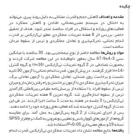
چکیده
مقدمه و اهداف
کاهش حجم و قدرت عضلانی به دلیل روند پیری، می‌تواند
به اختلال در سیستم عصبی‌عضلانی، افتادن و کاهش عملکرد در
فعالیت‌های روزانه و استقلال در افراد سالمند منجر شود. هدف از تحقیق
حاضر، بررسی اثر 8 هفته تمرینات عملکردی معلق تی‌آر‌ایکس بر قدرت
اندام تحتانی، تحرک‌پذیری و تعادل عملکردی و ترس از سقوط مردان
سالمند است.
مواد و روش‌ها
مطالعه حاضر از نوع نیمه‌تجربی بود. 30 سالمند با میانگین
سنی 4/3±67/9 سال به‌طور داوطلبانه در این مطالعه شرکت کردند و
به‌صورت تصادفی در 2 گروه تمرینات تی‌آر‌ایکس (16=n) و گروه کنترل
(14=n) قرار گرفتند. در پیش‌آزمون، قدرت اندام تحتانی با آزمون 30 ثانیه
نشست ‌و برخاست روی صندلی، تعادل عملکردی با آزمون تعادلی برگ،
میزان تحرک‌پذیری عملکردی با آزمون برخاستن و راه رفتن زمان‌دار و میزان
ترس از سقوط افراد با استفاده از پرسش‌نامه مقیاس بین‌المللی کارآمدی
ترس از سقوط اندازه‌گیری شد. گروه تمرین 8 هفته تمرینات عملکردی
تی‌آر‌ایکس را 3 جلسه در هفته، به مدت 1 ساعت اجرا کردند. در طی این
مدت از گروه کنترل خواسته شد که فعالیت‌های روزانه خود را ادامه دهند.
پس‌ از اجرای تمرینات از 2 گروه پس‌آزمون به عمل آمد. برای مقایسه
گروه‌ها از آزمون‌های کوواریانس و تعقیبی بونفرونی به کمک نرم‌افزار SPSS
نسخه 19 و سطح معنی‌داری 0/05=P استفاده شد.
یافته‌ها
نتایج مطالعه نشان داد تمرینات عملکردی تی‌آر‌ایکس، قدرت اندام