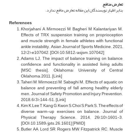
تعارض منافع
بنابر اظهار نویسندگان این مقاله تعارض مافع ندارد.
References
Khorjahani A, Mirmoezzi M, Bagheri M, Kalantariyan M.
Effects of TRX suspension training on proprioception
and muscle strength in female athletes with functional
ankle instability. Asian Journal of Sports Medicine. 2021;
12(2):e107042. [DOI:10.5812/asjsm.107042]
Adams LJ. The impact of balance training on balance,
confidence, and functionality in assisted living adults
[MSC thesis]. Oklahoma: University of Central
Oklahoma; 2011. [Link]
Taheri M, Mirmoezzi M, Sabaghi M. Effects of aquatic on
balance and preventing of fall among healthy elderly
men. Journal of Safety Promotion and Injury Prevention.
2018; 6(3):144-51. [Link]
Kim K, Lee T, Kang G, Kwon S, Choi S, Park S. The effects of
diverse warm-up exercises on balance. Journal of
Physical Therapy Science. 2014; 26(10):1601-3.
[DOI:10.1589/jpts.26.1601] [PMID]
Butler AA, Lord SR, Rogers MW, Fitzpatrick RC. Muscle