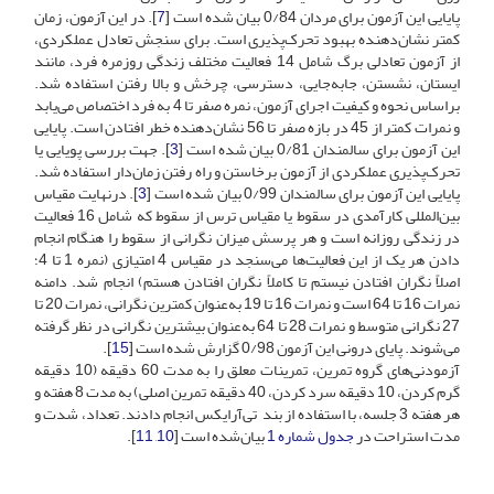
پایایی این آزمون برای مردان 0/84 بیان ‌شده است [
7
]. در این آزمون، زمان
کمتر نشان‌دهنده بهبود تحرک‌پذیری است. برای سنجش تعادل عملکردی،
از آزمون تعادلی برگ شامل 14 فعالیت مختلف زندگی روزمره فرد، مانند
ایستان، نشستن، جابه‌جایی، دسترسی، چرخش و بالا رفتن استفاده شد.
بر‌اساس نحوه و کیفیت اجرای آزمون، نمره صفر تا 4 به فرد اختصاص می‌یابد
و نمرات کمتر از 45 در بازه صفر تا 56 نشان‌دهنده خطر افتادن است. پایایی
این آزمون برای سالمندان 0/81 بیان ‌شده است [
3
]. جهت بررسی پویایی یا
تحرک‌پذیری عملکردی از آزمون برخاستن و راه رفتن زمان‌دار استفاده شد.
پایایی این آزمون برای سالمندان 0/99 بیان ‌شده است [
3
]. درنهایت مقیاس
بین‌المللی کارآمدی در سقوط یا مقیاس ترس از سقوط که شامل 16 فعالیت
در زندگی روزانه است و هر پرسش میزان نگرانی از سقوط را هنگام انجام
دادن هر یک از این فعالیت‌ها می‌سنجد در مقیاس 4 امتیازی (نمره 1 تا 4؛
اصلاً نگران افتادن نیستم تا کاملاً نگران افتادن هستم) انجام شد. دامنه
نمرات 16 تا 64 است و نمرات 16 تا 19 به‌عنوان کمترین نگرانی، نمرات 20 تا
27 نگرانی متوسط و نمرات 28 تا 64 به‌عنوان بیشترین نگرانی در نظر گرفته
می‌شوند. پایای درونی این آزمون 0/98 گزارش ‌شده است [
15
].
آزمودنی‌های گروه تمرین، تمرینات معلق را به مدت 60 دقیقه (10 دقیقه
گرم کردن، 10 دقیقه سرد کردن، 40 دقیقه تمرین اصلی) به مدت 8 هفته و
هر هفته 3 جلسه، با استفاده از بند تی‌آرایکس انجام دادند. تعداد، شدت و
مدت استراحت در
جدول شماره 1
بیان‌شده است [
10
,
11
].