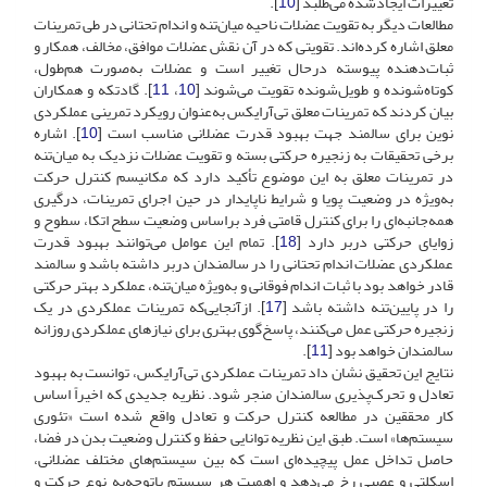
تغییرات ایجادشده می‌طلبد [
10
].
مطالعات دیگر به تقویت عضلات ناحیه میان‌تنه و اندام تحتانی در طی تمرینات
معلق اشاره‌ کرده‌اند. تقویتی که در آن نقش عضلات موافق، مخالف، همکار و
ثبات‌دهنده پیوسته در‌حال تغییر است و عضلات به‌صورت هم‌طول،
کوتاه‌شونده و طویل‌شونده تقویت می‌شوند [
10
،
11
]. گادتکه و همکاران
بیان کردند که تمرینات معلق تی‌آرایکس به‌عنوان رویکرد تمرینی عملکردی
نوین برای سالمند جهت بهبود قدرت عضلانی مناسب است [
10
]. اشاره
برخی تحقیقات به زنجیره حرکتی بسته و تقویت عضلات نزدیک به میان‌تنه
در تمرینات معلق به این موضوع تأکید دارد که مکانیسم کنترل حرکت
به‌ویژه در وضعیت پویا و شرایط ناپایدار در حین اجرای تمرینات، درگیری
همه‌جانبه‌ای را برای کنترل قامتی فرد بر‌اساس وضعیت سطح اتکا، سطوح و
زوایای حرکتی در‌بر دارد [
18
]. تمام این عوامل می‌توانند بهبود قدرت
عملکردی عضلات اندام تحتانی را در سالمندان در‌بر داشته باشد و سالمند
قادر خواهد بود با ثبات اندام فوقانی و به‌ویژه میان‌تنه، عملکرد بهتر حرکتی
را در پایین‌تنه داشته باشد [
17
]. ازآنجایی‌که تمرینات عملکردی در یک
زنجیره حرکتی عمل می‌کنند، پاسخ‌گوی بهتری برای نیازهای عملکردی روزانه
سالمندان خواهد بود [
11
].
نتایج این تحقیق نشان داد تمرینات عملکردی تی‌آرایکس، توانست به بهبود
تعادل و تحرک‌پذیری سالمندان منجر شود. نظریه جدیدی که اخیراً اساس
کار محققین در مطالعه کنترل حرکت و تعادل واقع ‌شده است «‌تئوری
سیستم‌ها‌» است. طبق این نظریه توانایی حفظ و کنترل وضعیت بدن در فضا،
حاصل تداخل عمل پیچیده‌ای است که بین سیستم‌های مختلف عضلانی،
اسکلتی و عصبی رخ می‌دهد و اهمیت هر سیستم باتوجه‌به نوع حرکت و