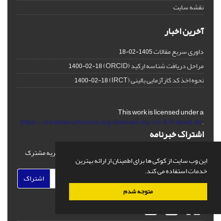
نقشه سایت
آخرین اخبار
داوری سریع مقالات
1405-02-18
مراحل دریافت شناسه ارکید (ORCID)
1400-02-18
نحوه اخذ کد کارآزمایی بالینی (IRCT)
1400-02-18
This work is licensed under a
https://creativecommons.org/licenses/by-nc/4.0/deed.en
.
اشتراک خبرنامه
برای دریافت اخبار و اطلاعیه های مهم نشریه در خبرنامه نشریه مشترک
این وب سایت از کوکی ها برای اطمینان از ارائه بهترین
شوید.
خدمات استفاده می کند.
اشتراک
متوجه شدم