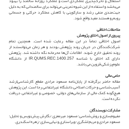
استقلال و تحرک‌پذیری عملکردی است و عملکرد روزانه سالمند را بهبود
می‌بخشد و استفاده از این شیوه تمرینی می‌تواند برای سالمندانی که به دلیل
جهت‌مندی منفی رشد و سارکوپنی با کاهش عملکرد حرکتی و جسمانی
روبه‌رو هستند مفید واقع شود.
ملاحظات اخلاقی
پیروی از اصول اخلاق پژوهش
اصول اخلاقی تماماً در این مقاله رعایت شده است. همچنین تمام
شرکت‌کنندگان در جریان روند پژوهش بودند و هر زمان می‌توانستند از
روند تحقیق خارج شوند. اطلاعات آن‌ها محرمانه نگه‌ داشته شد. پژوهش
دارای کد اخلاق با شناسه IR.QUMS.REC.1400.257 از دانشگاه
علوم‌پزشکی قزوین می باشد.
حامی مالی
مقاله حاضر برگرفته از پایان‌نامه مسعود مرادی مقطع کارشناسی‌ارشد
آسیب‌شناسی و حرکات اصلاحی دانشگاه غیرانتفاعی رجا است. این پژوهش
هیچ‌گونه کمک مالی از سازمانی‌های دولتی، خصوصی و غیرانتفاعی دریافت
نکرده است.
مشارکت نویسندگان
مفهوم‌سازی و روش‌شناسی: مسعود میرمعزی؛ نگارش پیش‌نویس و تحلیل:
مسعود مرادی و مریم لشگری؛ ویراستاری و نهایی‌سازی: زهره اسکندری.