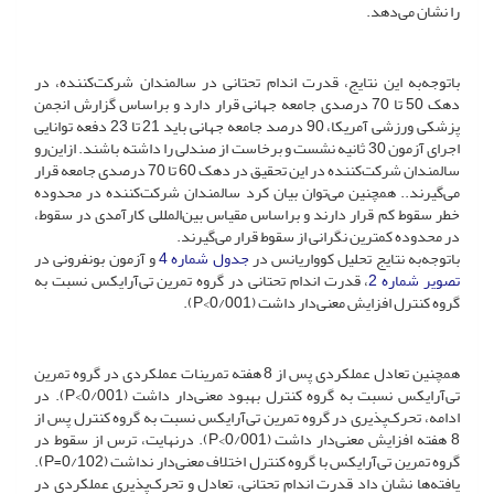
را نشان می‌دهد.
با‌توجه‌به این نتایج، قدرت اندام تحتانی در سالمندان شرکت‌کننده، در
دهک 50 تا 70 درصدی جامعه جهانی قرار دارد و بر‌اساس گزارش انجمن
پزشکی ورزشی آمریکا، 90 درصد جامعه جهانی باید 21 تا 23 دفعه توانایی
اجرای آزمون 30 ثانیه نشست‌ و برخاست از صندلی را داشته باشند. ازاین‌رو
سالمندان شرکت‌کننده در این تحقیق در دهک 60 تا 70 درصدی جامعه قرار
می‌گیرند.. همچنین می‌توان بیان کرد سالمندان شرکت‌کننده در محدوده
خطر سقوط کم قرار دارند و بر‌اساس مقیاس بین‌المللی کارآمدی در سقوط،
در محدوده کمترین نگرانی از سقوط قرار می‌گیرند.
با‌توجه‌به نتایج تحلیل کوواریانس در
جدول شماره 4
و آزمون بونفرونی در
تصویر شماره 2
، قدرت اندام تحتانی در گروه تمرین تی‌آرایکس نسبت به
گروه کنترل افزایش معنی‌دار داشت (0/001>P).
همچنین تعادل عملکردی پس از 8 هفته تمرینات عملکردی در گروه تمرین
تی‌آرایکس نسبت به گروه کنترل بهبود معنی‌دار داشت (0/001>P). در
ادامه، تحرک‌پذیری در گروه تمرین تی‌آرایکس نسبت به گروه کنترل پس از
8 هفته افزایش معنی‌دار داشت (0/001>P). درنهایت، ترس از سقوط در
گروه تمرین تی‌آرایکس با گروه کنترل اختلاف معنی‌دار نداشت (0/102=P).
یافته‌ها نشان داد قدرت اندام تحتانی، تعادل و تحرک‌پذیری عملکردی در