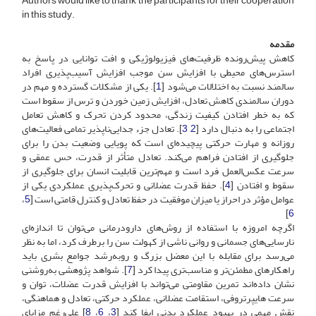
Authors would like to thank the participants for their cooperation
in this study.
مقدمه
کاهش پیش‌رونده ظرفیت‌های فیزیولوژیکی و افت توانایی در پاسخ به
استرس‌های محیطی با افزایش سن موجب افزایش آسیب‌پذیری افراد
سالمند نسبت به اختلالات می‌شود [
1
]. یکی از مشکلات گسترده و مهم در
دوران سالمندی کاهش تعادل، افزایش زمین خوردن و ترس از سقوط است
که به خطر افتادن کیفیت زندگی، محدود کردن تحرک و کاهش تعامل
اجتماعی را به دنبال دارد [
2
,
3
]. تعادل جزء جدایی‌ناپذیر تمامی فعالیت‌های
روزانه و مهارت حرکتی پیچیده‌ای است که پویایی وضعیت بدن را برای
جلوگیری از افتادن فراهم می‌کند. تعادل متأثر از قدرت، حس عمقی و
سرعت عکس‌العمل فرد است و مهم‌ترین قابلیت انسان برای جلوگیری از
سقوط و افتادن [
4
]. حفظ قدرت عضلانی و تحرک‌پذیری عملکردی یکی از
عوامل مؤثر در احراز یا میزان موفقیت در حفظ تعادل و کنترل قامتی است [
5
،
]
6
اگرچه امروزه با استفاده از روش‌های دارودرمانی می‌توان تا اندازه‌ای
نارسایی‌های جسمانی و روانی ناشی از کهولت سن را برطرف کرد، اما به نظر
می‌رسد برای مقابله با این معضل بزرگ و رو‌به‌رشد جوامع بشری باید
راهکارهای مطمئن‌تر و مناسب‌تری پیدا کرد [
7
]. شواهد پژوهشی به‌روشنی
نشان داده‌اند تمرین مقاومتی می‌تواند با افزایش قدرت عضلات، توان و
سرعت هایپرتروفی، استقامت عضلانی، عملکرد حرکتی، تعادل و هماهنگی،
نقش مهمی در بهبود عملکرد بدنی ایفا کند [
3
،
6
،
8
] علی‌رغم مزایای