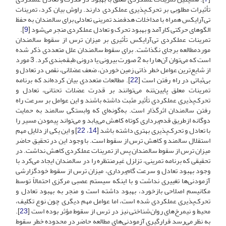
تأثیرات مطلوبی بر تحرک‌پذیری عملکردی دارند. راوش بیان کرد، تمرینات
تی‌آرایکس همراه با مداخلات هدفمند تمرینی تعادلی برای سالمندان به حفظ
الگوهای حرکتی کارآمد و بهبود تحرک و تعادل عملکردی منجر می‌شود [
9
].
تمرینات عملکردی تی‌آرایکس تأثیری بر میزان ترس از سقوط سالمندان
موردمطالعه برجای نگذاشت. برای سقوط سالمندان علل متعددی ذکر شده
است که می‌توان آن‌ها را به 2 صورت بیرونی یا درونی طبقه‌بندی کرد. 3 مورد
از شایع‌ترین عوامل خطر ذاتی زمین خوردن، ضعف عضلانی، نقص در تعادل و
بی‌ثباتی در راه رفتن است [
22
]. مطالعات متعددی بیان کرده‌اند که برنامه
تمرینات معلق پایین‌تنه می‌توانند بر قدرت عضلات تحتانی، تعادل و
تحرک‌پذیری عملکردی تأثیر مثبت داشته باشند و این عوامل بر سرعت راه
رفتن سالمندان اثرگذار است. به‌گونه‌ای که وابستگی سالمند به حمایت
دوگانه از‌طریق قدم‌برداری کوتاه کاهش می‌یابد و می‌تواند پیمودن مسیر را
با تعادل و تحرک‌پذیری بهتری داشته باشد [
14
،
22
] و این ‌یکی از دلایل مهم
استقلال سالمند و کاهش ترس از سقوط است. با ‌وجود این در تحقیق حاضر
میزان ترس از سقوط سالمندان پس از تمرینات عملکردی کاهش نداشت. در
تحقیقی که برنامه تمرینی، تزلزل غیرمنتظره را در سالمندان ایجاد می‌کرد با
وجود بهبود تعادل و سرعت گام‌برداری، میزان ترس از سقوط خود‌گزارشی
آزمودنی‌ها تغییری نداشت و با اینکه سیستم عصبی مرکزی احتمالاً توسط
مکانیسم اصلاحی بازخورد، بهبود داشته است و منجر به بهبود تعادل و
تحرک‌پذیری عملکردی شده است، اما عوامل مهم دیگری چون نوع تکلیف،
محیط و نیمرخ‌های روان‌شناختی نیز در ترس از سقوط مؤثر بوده است [
23
].
به نظر می‌رسد قرارگیری آزمودنی‌های مطالعه حاضر در محدوده خطر سقوط