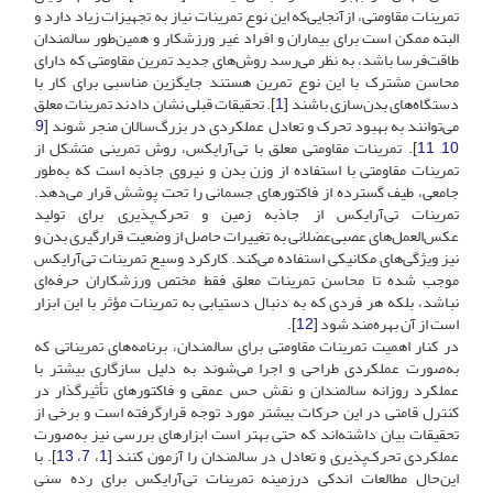
تمرینات مقاومتی، ازآنجایی‌که این نوع تمرینات نیاز به تجهیزات زیاد دارد و
البته ممکن است برای بیماران و افراد غیر ورزشکار و همین‌طور سالمندان
طاقت‌فرسا باشد، به نظر می‌رسد روش‌های جدید تمرین مقاومتی که دارای
محاسن مشترک با این نوع تمرین هستند جایگزین مناسبی برای کار با
دستگاه‌های بدن‌سازی باشند [
1
]. تحقیقات قبلی نشان دادند تمرینات معلق
می‌توانند به بهبود تحرک و تعادل عملکردی در بزرگ‌سالان منجر شوند [
9
,
10
,
11
]. تمرینات مقاومتی معلق با تی‌آرایکس، روش تمرینی متشکل از
تمرینات مقاومتی با استفاده از وزن بدن و نیروی جاذبه است که به‌طور
جامعی، طیف گسترده از فاکتورهای جسمانی را تحت پوشش قرار می‌دهد.
تمرینات تی‌آرایکس از جاذبه زمین و تحرک‌پذیری برای تولید
عکس‌العمل‌های عصبی‌عضلانی به تغییرات حاصل از وضعیت قرارگیری بدن و
نیز ویژگی‌های مکانیکی استفاده می‌کند. کارکرد وسیع تمرینات تی‌آرایکس
موجب شده تا محاسن تمرینات معلق فقط مختص ورزشکاران حرفه‌ای
نباشد، بلکه هر فردی که به دنبال دستیابی به تمرینات مؤثر با این ابزار
است از آن بهره‌مند شود [
12
].
در کنار اهمیت تمرینات مقاومتی برای سالمندان، برنامه‌های تمریناتی که
به‌صورت عملکردی طراحی و اجرا می‌شوند به دلیل سازگاری بیشتر با
عملکرد روزانه سالمندان و نقش حس عمقی و فاکتورهای تأثیرگذار در
کنترل قامتی در این حرکات بیشتر مورد توجه قرارگرفته است و برخی از
تحقیقات بیان داشته‌اند که حتی بهتر است ابزارهای بررسی نیز به‌صورت
عملکردی تحرک‌پذیری و تعادل در سالمندان را آزمون کنند [
1
،
7
،
13
]. با
این‌حال مطالعات اندکی در‌زمینه تمرینات تی‌آرایکس برای رده سنی