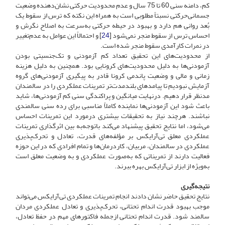
کم، دامنه سنی 60 تا 75 سال و عدم محدودیت حرکتی نشان‌دهنده وضعیت
جسمانی‌حرکتی نسبتاً مطلوبی است به همراه این نکته که ترس از سقوط یک
بُعد روانی هم دارد و بهبود در حیطه حرکتی به‌سرعت به اصلاح نگرش و
احساس ترس از سقوط منجر نمی‌شود [
24
] و احتمالاً این عوامل به عدم‌تغییر
در نمرات کارآمدی سقوط منجر شده است.
از محدودیت‌های این تحقیق تعداد کم آزمودنی و تک‌جنسیتی بودن
آزمودنی‌ها به دلیل محدودیت‌های کرونایی بود. همچنین به دلیل هزینه
زمانی و مالی و وضعیت پاندمی کرونا قادر به پیگیری آزمودنی‌های گروه
آزمایش نبودیم تا پیامدهای بلندمدت‌تر تمرینات عملکردی را در سالمندان
مدنظر قرار دهیم. درنهایت میانگین و پراکندگی سنی کم آزمودنی‌ها، شاید
باعث شود این آزمودنی‌ها نماینده کاملاً مناسبی برای رده سنی سالمندی
نباشند. هرچند نیاز به تحقیقات بیشتری درمورد این تمرینات احساس
می‌شود، اما نتایج تحقیق پیشنهاد می‌کند با‌توجه‌به بین اثرگذاری تمرینات
عملکردی معلق تی‌آرایکس بر مؤلفه‌های قدرت، تعادل و تحرک‌پذیری
عملکردی در سالمندان، مربیان، کار‌درمان‌ها و تمام افرادی که در این حوزه
فعالیت دارند از تمریناتی که به‌صورت عملکردی و به وضعیت معلق است
به‌ویژه از ابزار تی‌آرایکس بهره ببرند.
نتیجه‌گیری
نتایج تحقیق حاضر نشان دادند انجام تمرینات عملکردی تی‌آرایکس می‌تواند
موجب بهبود قدرت اندام تحتانی، تحرک‌پذیری و تعادل عملکردی مردان
سالمند شود. قدرت اندام تحتانی ازجمله فاکتورهای مهم در حفظ تعادل،