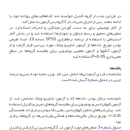
در طی این مدت از گروه کنترل خواسته شد که فعالیت‌های روزانه خود را
ادامه دهند. پس‌ از اجرای تمرینات از 2 گروه پس‌آزمون به عمل آمد.
از آمار توصیفی برای به دست آوردن میانگین و انحراف استاندارد در
متغیرهای تحقیق و رسم جداول و نمودارها استفاده شد و در بخش آمار
استنباطی با استفاده از برنامه نرم‌افزاری SPSS نسخه 19، ابتدا طبیعی
بودن توزیع داده‌ها از آزمون شاپیرو ویلک مورد بررسی قرار گرفت و از
آزمون آنکووا و آزمون تعقیبی بونفرونی برای مقایسه گروه‌ها در سطح
معنی‌داری 0/05=P استفاده شد
یافته‌ها
مشخصات فردی آزمودنی‌ها شامل سن، قد، وزن، نمایه توده بدنی و درصد
چربی در
جدول شماره 2
بیان‌ شده است.
با‌توجه‌به نرمال بودن داده‌ها که با آزمون شاپیرو ویلک مشخص شد، از
آزمون کوواریانس و بونفرونی برای مقایسه گروه‌های تمرین و کنترل استفاده
شد. پیش‌شرط‌های تحلیل کوواریانس، یعنی بالا نبودن بیش‌ازحد همبستگی
(0/8>r)، توزیع نرمال باقی‌مانده‌ها و همگنی واریانس‌ها در گروه‌ها برقرار
بود.
جدول شماره 3
، متغیرهای مورد‌آزمون در 2 گروه تمرین تی‌آرایکس و کنترل