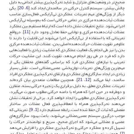
صحیح‌تر در وضعیت‌های متزلزل و شاید تحرک‌پذیری بیشتر اندامی به دلیل
چالش بیشتر، سیستم کنترل حرکتی در سالمندان ایجاد کند [
6
،
20
]. یکی
دیگر از ویژگی‌های مهم تمرینات عملکردی تی‌آرایکس فعال‌سازی مناسب
عضلات ثبات‌دهنده مرکزی در تمامی حرکاتی است که به‌وسیله تی‌آرایکس
اجرا می‌شود. نتایج تحقیقات نشان داده است که ارتباط مستقیم بین عملکرد
عضلات ثبات‌دهنده مرکزی و توانایی حفظ تعادل وجود دارد [
11
]. درواقع
تمریناتی که با استفاده از تی‌آرایکس اجرا می‌شوند این قابلیت را دارند تا
علاوه‌بر تقویت عضلات حرکت‌دهنده اصلی بدن، عضلات ثبات‌دهنده مرکزی
بدن را نیز طی انجام یک فعالیت عملکردی که مشابهت زیادی با فعالیت‌هایی
دارد که فرد در طی روز انجام می‌دهد، تقویت کنند. این مشابهت حرکات
تمرینی با نیازهای عملکردی فرد که بر‌اساس گفته‌های محققان یکی از
مهم‌ترین ویژگی‌های تمرینات توان‌بخشی عصبی‌عضلانی است، نقش بسیار
زیادی در ایجاد سازگاری‌های عملکردی و ارتقای تحرک‌پذیری عملکردی افراد
سالمند، ایفا می‌کند [
12
،
21
]. همچنین مطالعات متعددی بیان کرده‌اند
تمرینات عملکردی معلق، به دلیل برقراری یک زنجیره حرکتی بسته، متقارن
و دوطرفه در حین اجرا که همراه با دامنه حرکتی مطلوب صورت می‌گیرد،
تحرک‌پذیری عملکردی مطلوبی را ایجاد خواهد کرد. برخی از تحقیقات نشان
می‌دهند تحرک‌پذیری همراه با انعطاف‌پذیری فعال عضلات در ساختار
مفصلی که ثبات آن حفظ شده است، رابطه مستقیم دارد [
1
،
9
]. تمریناتی که
موجب درگیری سیستم عصبی‌عضلانی می‌شوند، باعث بهبود سازگاری‌های
عصبی و عضلانی می‌شود که اجرای صحیح، سریع‌ و توانمندتر حرکات را
تسهیل کرده و عملکرد حرکتی و تحرک‌پذیری عملکردی را افزایش می‌دهد
[
7
]. همچنین تمرینات عملکردی معلق با بهبود در قدرت و تعادل عملکردی