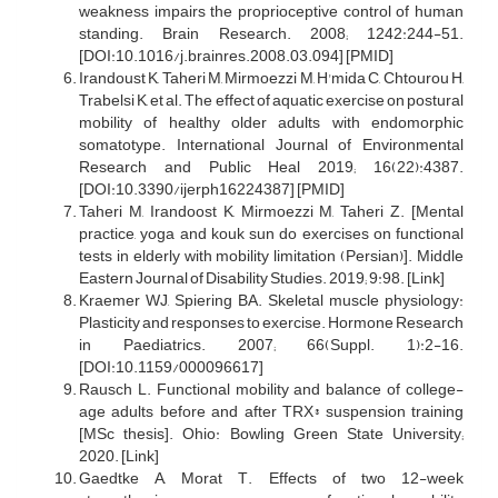
weakness impairs the proprioceptive control of human
standing. Brain Research. 2008; 1242:244-51.
[DOI:10.1016/j.brainres.2008.03.094] [PMID]
Irandoust K, Taheri M, Mirmoezzi M, H'mida C, Chtourou H,
Trabelsi K, et al. The effect of aquatic exercise on postural
mobility of healthy older adults with endomorphic
somatotype. International Journal of Environmental
Research and Public Heal 2019; 16(22):4387.
[DOI:10.3390/ijerph16224387] [PMID]
Taheri M, Irandoost K, Mirmoezzi M, Taheri Z. [Mental
practice, yoga and kouk sun do exercises on functional
tests in elderly with mobility limitation (Persian)]. Middle
Eastern Journal of Disability Studies. 2019; 9:98. [Link]
Kraemer WJ, Spiering BA. Skeletal muscle physiology:
Plasticity and responses to exercise. Hormone Research
in Paediatrics. 2007; 66(Suppl. 1):2-16.
[DOI:10.1159/000096617]
Rausch L. Functional mobility and balance of college-
age adults before and after TRX® suspension training
[MSc thesis]. Ohio: Bowling Green State University;
2020. [Link]
Gaedtke A, Morat T. Effects of two 12-week