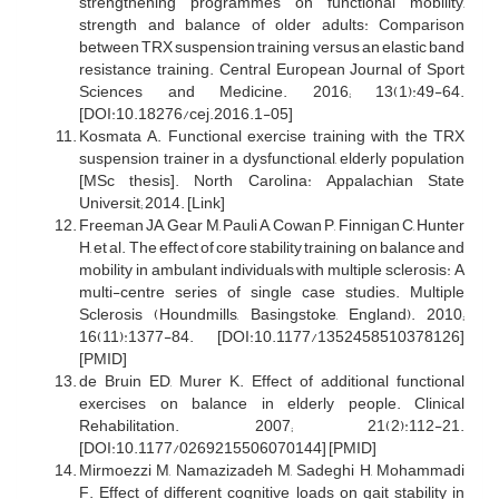
strengthening programmes on functional mobility,
strength and balance of older adults: Comparison
between TRX suspension training versus an elastic band
resistance training. Central European Journal of Sport
Sciences and Medicine. 2016; 13(1):49-64.
[DOI:10.18276/cej.2016.1-05]
Kosmata A. Functional exercise training with the TRX
suspension trainer in a dysfunctional, elderly population
[MSc thesis]. North Carolina: Appalachian State
Universit; 2014. [Link]
Freeman JA, Gear M, Pauli A, Cowan P, Finnigan C, Hunter
H, et al. The effect of core stability training on balance and
mobility in ambulant individuals with multiple sclerosis: A
multi-centre series of single case studies. Multiple
Sclerosis (Houndmills, Basingstoke, England). 2010;
16(11):1377-84. [DOI:10.1177/1352458510378126]
[PMID]
de Bruin ED, Murer K. Effect of additional functional
exercises on balance in elderly people. Clinical
Rehabilitation. 2007; 21(2):112-21.
[DOI:10.1177/0269215506070144] [PMID]
Mirmoezzi M, Namazizadeh M, Sadeghi H, Mohammadi
F. Effect of different cognitive loads on gait stability in