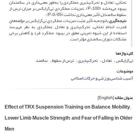
تحتانی، تعادل و تحرک‌پذیری عملکردی را به‌طور معنی‌داری در سالمندان
بهبود می‌بخشد (100>P). تمرینات عملکردی تی‌آر‌ایکس بر میزان ترس از
سقوط سالمندان تأثیر معنی‌داری نداشت (0/05<P).
نتیجه‌گیری
با‌توجه‌به تأثیر مثبت تمرینات عملکردی تی‌آر‌ایکس بر مؤلفه‌های
قدرت اندام تحتانی، تحرک‌پذیری و تعادل عملکردی به نظر می‌رسد
استفاده از این شیوه تمرینی معلق در بهبود عملکرد فرد و کاهش برخی
مشکلات دوران سالمندی مؤثر است.
کلیدواژه‌ها
تی‌آر‌ایکس
تعادل
تحرک‌پذیری
ترس از سقوط
سالمند
موضوعات
آسیب شناسی ورزشی و حرکات اصلاحی
عنوان مقاله
[English]
Effect of TRX Suspension Training on Balance, Mobility,
Lower Limb Muscle Strength, and Fear of Falling in Older
Men