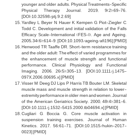
younger and older adults. Physical Treatments-Specific
Physical Therapy Journal. 2019; 9(2):69-76.
[DOI:10.32598/ptj.9.2.69]
Yardley L, Beyer N, Hauer K, Kempen G, Piot-Ziegler C,
Todd C. Development and initial validation of the Falls
Efficacy Scale-International (FES-I). Age and Ageing.
2005; 34(6):614-9. [DOI:10.1093/ageing/afi196] [PMID]
Henwood TR, Taaffe DR. Short-term resistance training
and the older adult: The effect of varied programmes for
the enhancement of muscle strength and functional
performance. Clinical Physiology and Functional
Imaging. 2006; 26(5):305-13. [DOI:10.1111/j.1475-
097X.2006.00695.x] [PMID]
Visser M, Deeg DJ, Lips P, Harris TB, Bouter LM. Skeletal
muscle mass and muscle strength in relation to lower-
extremity performance in older men and women. Journal
of the American Geriatrics Society. 2000; 48(4):381-6.
[DOI:10.1111/j.1532-5415.2000.tb04694.x] [PMID]
Cugliari G, Boccia G. Core muscle activation in
suspension training exercises. Journal of Human
Kinetics. 2017; 56:61-71. [DOI:10.1515/hukin-2017-
0023] [PMID]