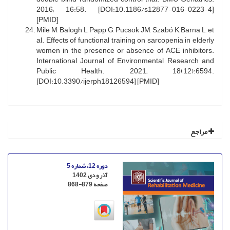
2016; 16:58. [DOI:10.1186/s12877-016-0223-4]
[PMID]
Mile M, Balogh L, Papp G, Pucsok JM, Szabó K, Barna L, et
al. Effects of functional training on sarcopenia in elderly
women in the presence or absence of ACE inhibitors.
International Journal of Environmental Research and
Public Health. 2021; 18(12):6594.
[DOI:10.3390/ijerph18126594] [PMID]
مراجع
دوره 12، شماره 5
آذر و دی 1402
صفحه
868-879