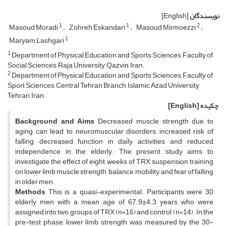
نویسندگان
[English]
1
1
2
Masoud Moradi
Zohreh Eskandari
Masoud Mirmoezzi
1
Maryam Lashgari
1
Department of Physical Education and Sports Sciences, Faculty of
Social Sciences, Raja University, Qazvin, Iran.
2
Department of Physical Education and Sports Sciences, Faculty of
Sport Sciences, Central Tehran Branch, Islamic Azad University,
Tehran, Iran.
چکیده
[English]
Background and Aims
Decreased muscle strength due to
aging can lead to neuromuscular disorders, increased risk of
falling, decreased function in daily activities, and reduced
independence in the elderly. The present study aims to
investigate the effect of eight weeks of TRX suspension training
on lower limb muscle strength, balance, mobility, and fear of falling
in older men.
Methods
This is a quasi-experimental. Participants were 30
elderly men with a mean age of 67.9±4.3 years who were
assigned into two groups of TRX (n=16) and control (n=14). In the
pre-test phase, lower limb strength was measured by the 30-