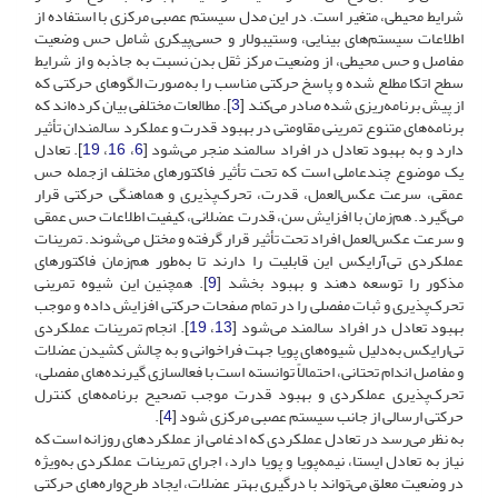
شرایط محیطی، متغیر است. در این مدل سیستم عصبی مرکزی با استفاده از
اطلاعات سیستم‌های بینایی، وستیبولار و حسی‌پیکری شامل حس وضعیت
مفاصل و حس محیطی، از وضعیت مرکز ثقل بدن نسبت به جاذبه و از شرایط
سطح اتکا مطلع شده و پاسخ حرکتی مناسب را به‌صورت الگوهای حرکتی که
از پیش برنامه‌ریزی‌ شده صادر می‌کند [
3
]. مطالعات مختلفی بیان کرده‌اند که
برنامه‌های متنوع تمرینی مقاومتی در بهبود قدرت و عملکرد سالمندان تأثیر
دارد و به بهبود تعادل در افراد سالمند منجر می‌شود [
6
،
16
،
19
]. تعادل
یک موضوع چندعاملی است که تحت تأثیر فاکتورهای مختلف ازجمله حس
عمقی، سرعت عکس‌العمل، قدرت، تحرک‌پذیری و هماهنگی حرکتی قرار
می‌گیرد. هم‌زمان با افزایش سن، قدرت عضلانی، کیفیت اطلاعات حس عمقی
و سرعت عکس‌العمل افراد تحت تأثیر قرار گرفته و مختل می‌شوند. تمرینات
عملکردی تی‌آرایکس این قابلیت را دارند تا به‌طور هم‌زمان فاکتورهای
مذکور را توسعه دهند و بهبود بخشد [
9
]. همچنین این شیوه تمرینی
تحرک‌پذیری و ثبات مفصلی را در تمام صفحات حرکتی افزایش داده و موجب
بهبود تعادل در افراد سالمند می‌شود [
13
،
19
]. انجام تمرینات عملکردی
تی‌ار‌ایکس به‌دلیل شیوه‌های پویا جهت فراخوانی و به چالش کشیدن عضلات
و مفاصل اندام تحتانی، احتمالاً توانسته است با فعالسازی گیرنده‌های مفصلی،
تحرک‌پذیری عملکردی و بهبود قدرت موجب تصحیح برنامه‌های کنترل
حرکتی ارسالی از جانب سیستم عصبی مرکزی شود [
4
].
به نظر می‌رسد در تعادل عملکردی که ادغامی از عملکردهای روزانه است که
نیاز به تعادل ایستا، نیمه‌پویا و پویا دارد، اجرای تمرینات عملکردی به‌ویژه
در وضعیت معلق می‌تواند با درگیری بهتر عضلات، ایجاد طرح‌واره‌های حرکتی