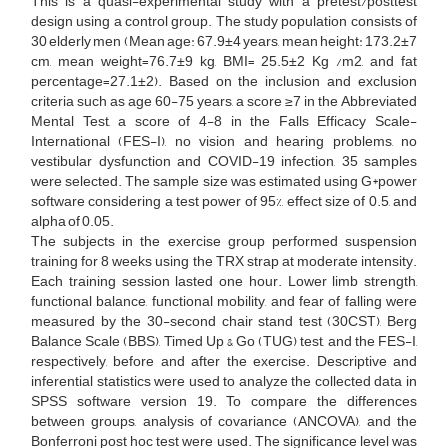
This is a quasi-experimental study with a pretest/posttest
design using a control group. The study population consists of
30 elderly men (Mean age: 67.9±4 years, mean height: 173.2±7
cm, mean weight=76.7±9 kg, BMI= 25.5±2 Kg /m2, and fat
percentage=27.1±2). Based on the inclusion and exclusion
criteria such as age 60-75 years, a score ≥7 in the Abbreviated
Mental Test, a score of 4-8 in the Falls Efficacy Scale-
International (FES-I), no vision and hearing problems, no
vestibular dysfunction and COVID-19 infection, 35 samples
were selected. The sample size was estimated using G*power
software considering a test power of 95%, effect size of 0.5, and
alpha of 0.05.
The subjects in the exercise group performed suspension
training for 8 weeks using the TRX strap at moderate intensity.
Each training session lasted one hour. Lower limb strength,
functional balance, functional mobility, and fear of falling were
measured by the 30-second chair stand test (30CST), Berg
Balance Scale (BBS), Timed Up & Go (TUG) test, and the FES-I,
respectively, before and after the exercise. Descriptive and
inferential statistics were used to analyze the collected data in
SPSS software version 19. To compare the differences
between groups, analysis of covariance (ANCOVA), and the
Bonferroni post hoc test were used. The significance level was