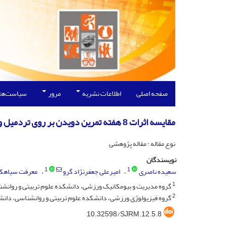
صفحه اصلی
اطلاعات نشریه
مرور
سیاست‌ها
مقایسه اثرات 8 هفته تمرین دویدن بر روی تردمیل و سطح زمین بر فعالیت الکتریکی عضلات افراد مبتلابه زانوی پرانتزی
نوع مقاله : مقاله پژوهشی
نویسندگان
1
1
سعیده ناصری
امیرعلی جعفرنژاد گرو
معرفت سیاهک
1
گروه مدیریت و بیومکانیک ورزشی، دانشکده علوم تربیتی و روانشناس
2
گروه فیزیولوژی ورزشی، دانشکده علوم تربیتی و روانشناسی، دانشگا
10.32598/SJRM.12.5.8