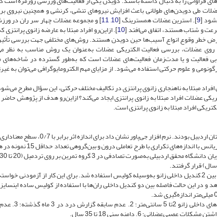
های فراوانی را به دنبال داشته باشند. دویدن یکی از فعالیت‌های ورزشی روزمره است که
لات طی دویدن‌های طولانی باعث افزایش نیروهای تنشی، کرنشی و همچنین نیروی ب
شود [
9
]. استرین عضلات همسترینگ [
10
,
11
] و مجموعه عضلات چهار سر ران در ورز
رعت و شتاب هستند، اتفاق می‌افتد [
10
]. ازاین‌رو افراد مبتلا به عارضه زانوی پرانتزی ک
عرض خطر وقوع انواع آسیب‌ها حین دویدن هستند. روش‌های مختلفی جهت بررسی تأثی
ر روی عضلات، بررسی فعالیت الکتریکی عضلات به‌عنوان یک روش مناسب به ‌نظر م
ابی فعالیت و یا مدت‌زمان فعالیت‌های عضلات است که به‌طور گسترده در شاخه‌های 
گونومی و علوم حرکتی استفاده می‌شود. از مزایای مهم الکترومایوگرافی می‌توان به غیر‌
افراد مبتلا به ناهنجاری زانوی پرانتزی در تکالیف مختلف حرکتی، این سؤال مطرح می‌شود 
یکی عضلات افراد مبتلا به زانوی پرانتزی ایجاد می‌کند؟ از‌این‌رو هدف از پژوهش حاضر
جامعه آماری پژوهش حاضر از افراد مبتلا به زانوی پرانتزی شهرستان اردبیل بودند. نرم افزار جی‌پاور نشان داد برا
0/05 و توان آماری برابر با 0/8 هنگام استفاده از آزمون تحلیل واریانس با اندازه‌های تکراری ب
جهت بررسی میزان پرانتزی بودن زانو از روش اندازه‌گیری فاصله بین 2 کندیل داخلی زانو به‌وسیله کولیس استفاده شد. برای این کار از آزمودنی خ
دهد و در این حالت فاصله بین دو کندیل داخلی ران‌ها با استفاده از کولیس ساده اینسای
شرایط ورود به پژوهش به این صورت بود: 1. فاصله اپی‌کندیل‌های د