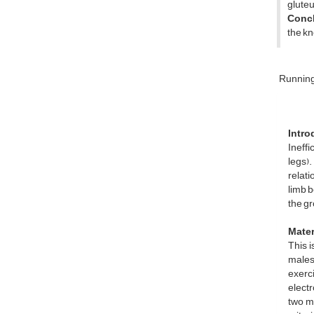
gluteu
Conc
the k
Runnin
Intro
Ineff
legs).
relati
limb b
the gr
Mater
This 
males
exerc
electr
two m