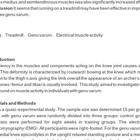
s medius, and semitendinosus muscles was also significantly increased aft
lusion
It seems that running on a treadmill may have been effective in imp
nee genu varum.
g
Treadmill
Genu varum
Electrical muscle activity
duction
iciency in the muscles and components acting on the knee joint causes 
 This deformity is characterized by (outward) bowing at the knee, which m
on to the thigh’s axis, giving the limb overall the appearance of an archer’
ones (femur and tibia) is usually involved. This study aimed to investigate 
ound on muscle activity in individuals with genu varum.
ials and Methods
is a quasi-experimental study. The sample size was determined 15 per gr
 with genu varum were randomly divided into three groups: control, gro
ises were performed for eight weeks in training groups. The electr
omyography (EMG). All participants were right-footed. For the genu varum
edial knee epicondyles in the upright relaxed standing posture and a mec