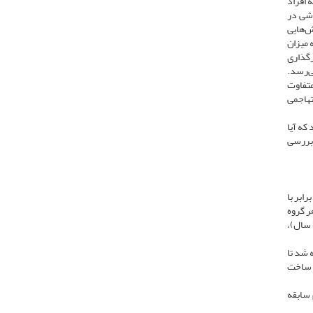
 افراد
رشی در
ش‌هایی
ه میزان
رگذاری
ی‌رسد.
متفاوت
تهاجمی
که آیا
 بررسی
ی اندازه اثر برابر با 0/7، سطح معناداری برابر با
ا طرح تعاملی درون و بین‌گروهی تعداد حداقل 15 نمونه در هر گروه
نیاز است. بنابراین 45 پسر جوان مبتلا به زانوی پرانتزی از دانشجویان دانشگاه محقق اردبیلی به‌صورت تصادفی در 3 گروه تمرین بر روی تردمیل (20 تا 30 سال)،
واسته شد تا
ز ساخت
اخلی زانو 2تا 5 سانتی‌متر؛ 2. عدم سابقه گزارش درد در 3 ماه گذشته؛ 3. عدم سابقه