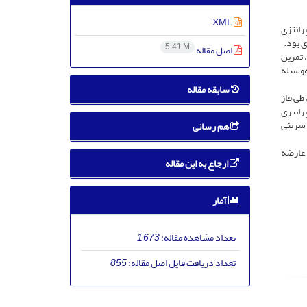
XML
رانتزی
5.41 M
اصل مقاله
صورت نمونه‌گیری در دسترس در 3 گروه کنترل، تمرین
نتخب به‌وسیله
سابقه مقاله
طی فاز
رانتزی
 سرینی
هم رسانی
 عارضه
ارجاع به این مقاله
آمار
تعداد مشاهده مقاله:
1,673
تعداد دریافت فایل اصل مقاله:
855