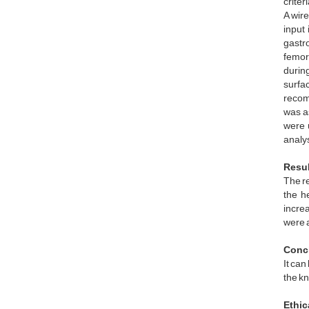
criter
A wire
input
gastro
femori
during
surfa
recom
was a
were 
analys
Resul
The re
the h
increa
were a
Conc
It can
the k
Ethic