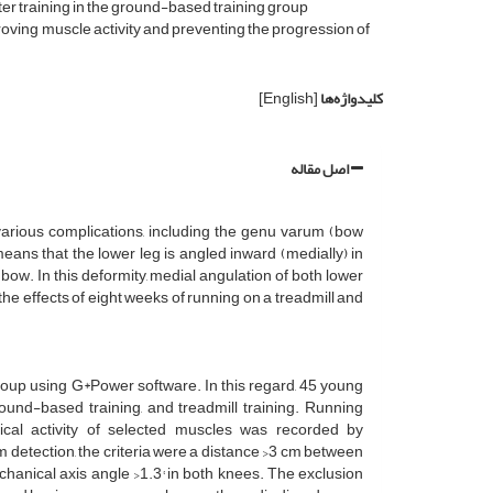
er training in the ground-based training group
roving muscle activity and preventing the progression of
کلیدواژه‌ها
[English]
اصل مقاله
various complications, including the genu varum (bow
eans that the lower leg is angled inward (medially) in
s bow. In this deformity, medial angulation of both lower
the effects of eight weeks of running on a treadmill and
oup using G*Power software. In this regard, 45 young
und-based training, and treadmill training. Running
ical activity of selected muscles was recorded by
 detection, the criteria were a distance >3 cm between
hanical axis angle >1.3° in both knees. The exclusion