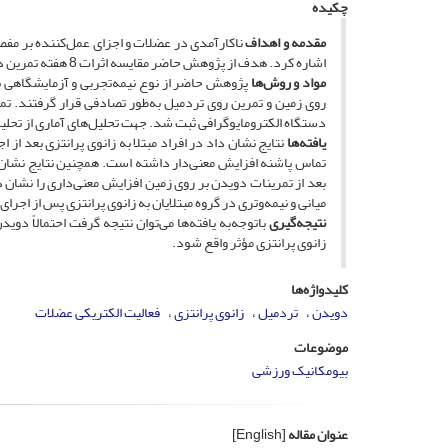
چکیده
مقدمه و اهداف
ناکارآمدی در عضلات و اجزای عمل‌کننده بر مفصل 
اشاره کرد. هدف از پژوهش حاضر مقایسه اثرات 8 هفته تمرین دویدن بر روی تردمیل و سطح زمین بر فعالیت الکتریکی عضلات افراد مبتلا به زانوی پرانتزی بود.
مواد و روش‌ها
دستگاه الکترومایوگرافی ثبت شد. جهت تحلیل‌های آماری از تحلیل واریانس 
یافته‌ها
نتایج نشان داد در افراد مبتلا به زانوی پرانتزی بعد ا
تماس پاشنه افزایش معنی‌دار داشته است. همچنین نتایج نشان دا
بعد از تمرینات دویدن بر روی زمین افزایش معنی‌داری را نشان
میانی و نیمه‌وتری در گروه مبتلایان به زانوی پرانتزی پس از اج
نتیجه‌گیری
با‌توجه‌به یافته‌ها می‌توان نتیجه گرفت احتمالاً 
زانوی پرانتزی مؤثر واقع شود.
کلیدواژه‌ها
دویدن
تردمیل
زانوی پرانتزی
فعالیت الکتریکی عضلات
موضوعات
بیومکانیک ورزشی
عنوان مقاله
[English]