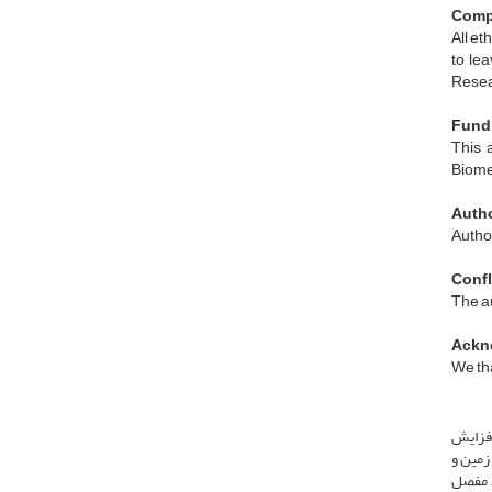
Compl
All et
to le
Resea
Fund
This 
Biome
Autho
Author
Confli
The au
Ackn
We tha
افزایش
رد پا با زمین و
. مفصل