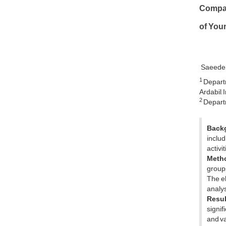
Compari
of You
Saeede
1
Departm
Ardabil, 
2
Departm
Back
includ
activi
Meth
groups
The el
analys
Resu
signif
and va