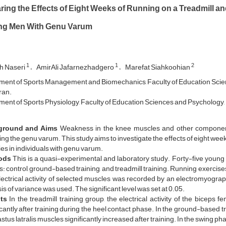
ng the Effects of Eight Weeks of Running on a Treadmill and
ng Men With Genu Varum
1
1
2
h Naseri
AmirAli Jafarnezhadgero
Marefat Siahkoohian
ent of Sports Management and Biomechanics, Faculty of Education Scienc
Iran.
ent of Sports Physiology, Faculty of Education Sciences and Psychology, Un
ground and Aims
Weakness in the knee muscles and other components
ing the genu varum. This study aims to investigate the effects of eight wee
ties in individuals with genu varum.
ods
This is a quasi-experimental and laboratory study. Forty-five youn
: control, ground-based training, and treadmill training. Running exercise
ectrical activity of selected muscles was recorded by an electromyograp
is of variance was used. The significant level was set at 0.05.
lts
In the treadmill training group, the electrical activity of the bicep
icantly after training during the heel contact phase. In the ground-based tra
stus latralis muscles significantly increased after training. In the swing phase 