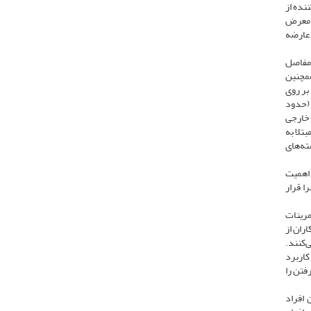
نده از
ر معرض
 عارضه
 مفاصل
همچنین
بر روی
سط (حدود
و 10 برابر بیشتر از کمپاتمان خارجی
مبتلا به
ته‌های
 اهمیت
ا قرار
مرینات
ران از
‌کنند.
 کاربرد
فتن را
 افراد