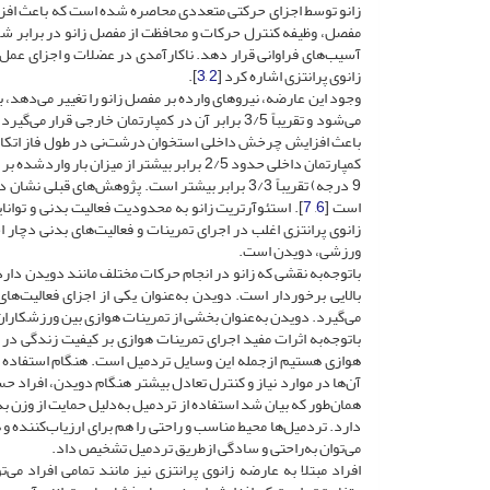
زانو توسط اجزای حرکتی متعددی محاصره شده است که باعث افزایش
مفصل، وظیفه کنترل حرکات و محافظت از مفصل زانو در برابر شوک
آسیب‌های فراوانی قرار دهد. ناکارآمدی در عضلات و اجزای عمل‌ک
زانوی پرانتزی اشاره کرد [
2
,
3
].
وجود این عارضه، نیروهای وارده بر مفصل زانو را تغییر می‌دهد،
می‌شود و تقریباً 3/5 برابر آن در کمپارتمان خارجی قرار می‌گیرد [
باعث افزایش چرخش داخلی استخوان درشت‌نی در طول فاز اتکا د
کمپارتمان داخلی حدود 2/5 برابر بیشتر از می
است [
6
,
7
]. استئوآرتریت زانو به محدودیت فعالیت بدنی و توانا
زانوی پرانتزی اغلب در اجرای تمرینات و فعالیت‌های بدنی دچار ا
ورزشی، دویدن است.
با‌توجه‌به نقشی که زانو در انجام حرکات مختلف مانند دویدن دارد 
بالایی برخوردار است. دویدن به‌عنوان یکی از اجزای فعالیت‌ه
می‌گیرد. دویدن به‌عنوان بخشی از تمرینات هوازی بین ورزشکار
با‌توجه‌به اثرات مفید اجرای تمرینات هوازی بر کیفیت زندگی در
هوازی هستیم از‌جمله این وسایل تردمیل است. هنگام استفاده 
آن‌ها در موارد نیاز و کنترل تعادل بیشتر هنگام دویدن، افراد 
همان‌طور که بیان شد استفاده از تردمیل به‌دلیل حمایت از وزن بدن 
دارد. تردمیل‌ها محیط مناسب و راحتی را هم برای ارزیاب‌کننده و 
می‌توان به‌راحتی و سادگی از‌طریق تردمیل تشخیص داد.
افراد مبتلا به عارضه زانوی پرانتزی نیز مانند تمامی افراد می‌