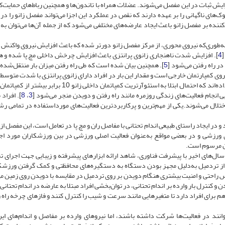
 ثبات در این مفصل می‌شوند. عضلات همراه با تاندون‌ها و همچنین رباط‌های حمایت‌کن
‌های ناگهانی را بر عهده دارند که نقص در عملکرد این اجزا می‌تواند مفصل زانو را د
ننده بر مفصل زانو باعث ایجاد عارضه‌های مختلفی می‌شود که از جمله آن‌ها می‌توان به
 به‌طوری‌که نیروی محوری، از مرکز مفصل زانو دورتر شده که باعث افزایش نیروی واکنش
4
]. افزایش شدت ناهنجاری زانوی پرانتزی باعث افزایش چرخش داخلی مچ پا شده و 
ر راه رفتن می‌شود [
5
]. همچنین بیان شده است که طی راه رفتن میزان بار منتقل‌شده 
زان بار وارد‌شده بر روی کمپارتمان خارجی است و مقدار این بار در افراد دارای زانوی پرانتزی با شدت متو
9 درجه) تقریباً 3/3 برابر بیشتر است. پژوهش‌های قبلی نشان داده‌اند که احتمال ابتلا به استئوآرتریت کمپاتمان داخلی زان
یی انجام فعالیت‌های زندگی روزمره مانند راه رفتن و دویدن منجر می‌شود [
3
،
8
]. افراد 
ختلال می‌شوند.یکی از مهم‌ترین و پرکاربرد‌ترین فعالیت‌های مورد‌استفاده در تمامی رش
و در ایجاد راستای طبیعی اندام تحتانی با مفاصل ران و مچ پا در تعامل است، این مفصل از
ای ورزشی و در بعضی مواقع به‌عنوان فعالیت اصلی ورزشی در بین ورزشکاران مورد اجر
ان مرسوم است.
 سال‌های اخیر با پیشرفت فناوری، شاهد ارائه ابزارهای پیشرفته و زیبایی جهت اجرای ت
از تردمیل به‌دلیل مجهز بودن دستگاه به دستگیره‌های محافظتی و کمک گرفتن ورزشکا
حس راحتی و امنیت بیشتری هنگام دویدن بر روی تردمیل در مقایسه با دویدن روی زمین می
و کنترل بار وارده بر اندام تحتانی، در توان‌بخشی افراد مبتلا به عارضه در اندام تحتانی
هم برای افراد دارد تا متغیرهایی مانند سرعت و شیب را کنترل کنند و فازهای چرخه راه ر
توانند در فعالیت‌ها شرکت داشته باشند، اما نیروهای وارده بر مفاصل و اندام‌های این