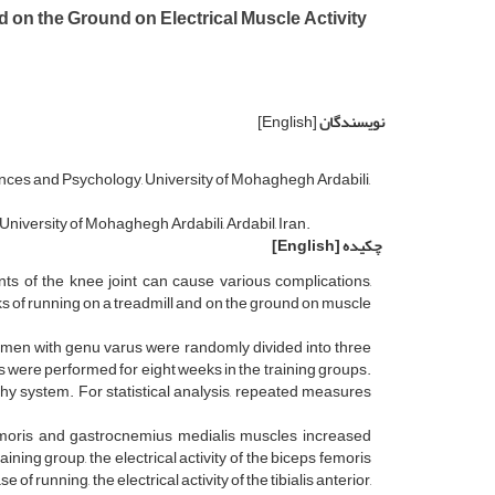
 on the Ground on Electrical Muscle Activity
نویسندگان
[English]
es and Psychology, University of Mohaghegh Ardabili,
iversity of Mohaghegh Ardabili, Ardabil, Iran.
چکیده
[English]
 of the knee joint can cause various complications,
ks of running on a treadmill and on the ground on muscle
g men with genu varus were randomly divided into three
s were performed for eight weeks in the training groups.
hy system. For statistical analysis, repeated measures
s femoris and gastrocnemius medialis muscles increased
ining group, the electrical activity of the biceps femoris
of running, the electrical activity of the tibialis anterior,