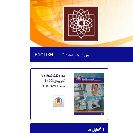
ورود به سامانه
ENGLISH
دوره 12، شماره 5
آذر و دی 1402
صفحه
918-929
فایل ها