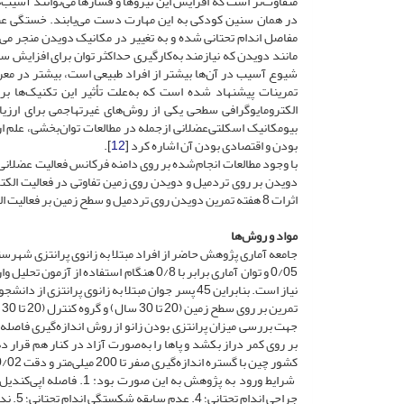
متفاوت‌تر است که افزایش این نیروها و فشارها می‌توانند آسیب‌
در همان سنین کودکی به این مهارت دست می‌یابند. خستگی عض
مفاصل اندام تحتانی شده و به تغییر در مکانیک دویدن منجر می‌
مانند دویدن که نیازمند به‌کارگیری حداکثر توان برای افزایش س
شیوع آسیب در آن‌ها بیشتر از افراد طبیعی است، بیشتر در م
تمرینات پیشنهاد شده است که به‌علت تأثیر این تکنیک‌ها ب
الکترومایوگرافی سطحی یکی از روش‌های غیر‌تهاجمی برای ارزی
بیومکانیک اسکلتی‌عضلانی از‌جمله در مطالعات توان‌بخشی، علم ار
بودن و اقتصادی بودن آن اشاره کرد [
12
].
با وجود مطالعات انجام‌شده بر روی دامنه فرکانس فعالیت عضلانی 
دویدن بر روی تردمیل و دویدن روی زمین تفاوتی در فعالیت الکتر
اثرات 8 هفته تمرین دویدن روی تردمیل و سطح زمین بر فعالیت الکتریکی افراد مبتلا به زانوی پرانتزی است.
مواد و روش‌ها
تمرین بر روی سطح زمین (20 تا 30 سال) و گروه کنترل (20 تا 30 سال) قرار گرفتند.
بر روی کمر دراز بکشد و پاها را به‌صورت آزاد در کنار هم قرار 
کشور چین با گستره اندازه‌گیری صفر تا 200 میلی‌متر و دقت 0/02 میلی‌متر اندازه‌گیری شد.
جراحی اندام تحتانی؛ 4. عدم سابقه شکستگی اندام تحتانی؛ 5. نداشتن مشکلات عصبی‌عضلانی؛ 6. دامنه سنی 18 تا 35 سال.