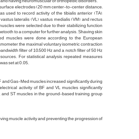
bs, and having neuromuscular or orthopedic disorders.
l surface electrodes (20 mm center-to-center distance;
ed to record activity of the tibialis anterior (TA),
astus lateralis (VL), vastus medialis (VM), and rectus
uscles were selected due to their stabilizing function
tooth to a computer for further analysis. Shaving skin
ected muscles were done according to the European
ometer, the maximal voluntary isometric contraction
width filter of 10–500 Hz and a notch filter of 50 Hz
ources. For statistical analysis, repeated measures
was set at 0.05.
of BF and Gas-Med muscles increased significantly during
lectrical activity of BF and VL muscles significantly
Med, and ST muscles in the ground-based training group
oving muscle activity and preventing the progression of