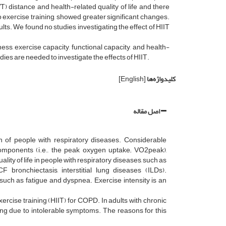
distance and health-related quality of life and there
 exercise training, showed greater significant changes.
ults. We found no studies investigating the effect of HIIT
ness, exercise capacity, functional capacity, and health-
udies are needed to investigate the effects of HIIT.
کلیدواژه‌ها
[English]
اصل مقاله
on of people with respiratory diseases. Considerable
omponents (i.e., the peak oxygen uptake; VO2peak),
ality of life in people with respiratory diseases, such as
 bronchiectasis, interstitial lung diseases (ILDs).
ch as fatigue and dyspnea. Exercise intensity is an
rcise training (HIIT) for COPD. In adults with chronic
ing due to intolerable symptoms. The reasons for this