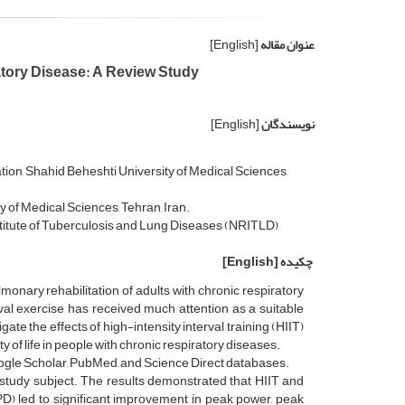
عنوان مقاله
[English]
ratory Disease: A Review Study
نویسندگان
[English]
ion, Shahid Beheshti University of Medical Sciences,
 of Medical Sciences, Tehran, Iran.
tute of Tuberculosis and Lung Diseases (NRITLD),
چکیده
[English]
lmonary rehabilitation of adults with chronic respiratory
rval exercise has received much attention as a suitable
gate the effects of high-intensity interval training (HIIT)
 of life in people with chronic respiratory diseases.
oogle Scholar, PubMed, and Science Direct databases.
study subject. The results
demonstrated that HIIT and
PD) led to significant improvement in peak power, peak