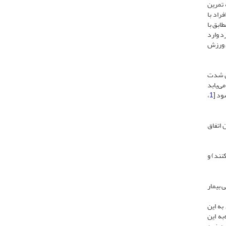
 تمرین
فراد با
ابق با
د وارد
ل ورزش
دن شدت
ی‌یابد
ود [
1
،
 اتفاق
ابد و توزیع فیبرهای عضلانی (از نوع 1 به نوع 2 تغییر می‌کنند) و
 بیمار
 به این
‌به این