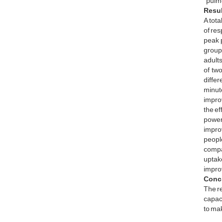
“pulmo
Resul
A tota
of res
peak 
groups
adult
of two
differ
minute
improv
the ef
power
improv
peopl
compa
uptak
improv
Conc
The re
capaci
to mak