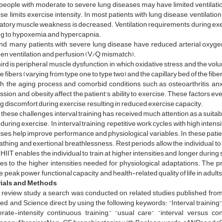
 people with moderate to severe lung diseases may have limited ventilat
se, limits exercise intensity. In most patients with lung disease, ventilati
ratory muscle weakness is decreased. Ventilation requirements during exe
ng to hypoxemia and hypercapnia.
d, many patients with severe lung disease have reduced arterial oxygen
en ventilation and perfusion (V/Q mismatch).
ird is peripheral muscle dysfunction, in which oxidative stress and the volu
 fibers (varying from type one to type two) and the capillary bed of the fiber
, the aging process and comorbid conditions such as osteoarthritis, anxi
sion, and obesity affect the patient’s ability to exercise. These factors 
g discomfort during exercise, resulting in reduced exercise capacity.
these challenges, interval training has received much attention as a suitabl
during exercise. In interval training, repetitive work cycles with high inten
ses, help improve performance and physiological variables. In these patie
athing and exertional breathlessness. Rest periods allow the individual to
 HIIT enables the individual to train at higher intensities and longer duri
es to the higher intensities needed for physiological adaptations. The 
, peak power, functional capacity, and health-related quality of life in adu
ials and Methods
is review study, a search was conducted on related studies published fro
, and Science direct by using the following keywords: “Interval training”, “
rate-intensity continuous training,” “usual care”, “interval versus con