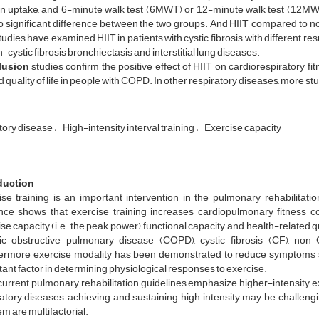
 uptake, and 6-minute walk test (6MWT) or 12-minute walk test (12MWT) 
 significant difference between the two groups. And HIIT, compared to no
udies have examined HIIT in patients with cystic fibrosis, with different res
-cystic fibrosis bronchiectasis and interstitial lung diseases.
lusion
studies confirm the positive effect of HIIT on cardiorespiratory fit
d quality of life in people with COPD. In other respiratory diseases, more st
tory disease
High-intensity interval training
Exercise capacity
duction
ise training is an important intervention in the pulmonary rehabilitati
nce shows that exercise training increases cardiopulmonary fitness c
se capacity (i.e., the peak power), functional capacity, and health-related qu
ic obstructive pulmonary disease (COPD), cystic fibrosis (CF), non-CF
ermore, exercise modality has been demonstrated to reduce symptoms su
ant factor in determining physiological responses to exercise.
urrent pulmonary rehabilitation guidelines emphasize higher-intensity exe
ratory diseases, achieving and sustaining high intensity may be challeng
m are multifactorial.