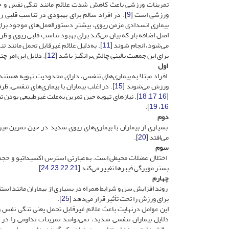
تمرینات ورزشی باعث کاهش شدت علائم مانند تنگی نفس و خ
ورزشی است [
9
]. در افراد سالم برای بهبودی در تناسب قلبی
بیماری انسدادی مزمن ریوی، بیشتر دستورالعمل‌های موجود برای 
اصل اضافه بار که بیان می‌کند برای بهبود تناسب قلبی ریوی و ظ
می‌شود، انجام شوند [
11
]. به‌دلیل علائم غیرقابل‌ تحمل مانند
برای این جمعیت بالینی چالش‌برانگیز باشد [
12
]. دلایل این امر چ
اول
افراد مبتلا به بیماری‌های تنفسی، دارای محدودیت تهویه هستند 
ورزش می‌شوند [
15
]. در اغلب بیماران با بیماری‌های تنفسی،
[
16
,
17
,
18
]. نیازهای تهویه حین تمرین به‌علت غیرطبیعی بودن ت
].
19
،
16
دوم
بسیاری از بیماران با بیماری‌های ریوی شدید در حین تمرین میز
می‌افتد [
20
].
سوم
بستر مویرگی فیبرها تغییر می‌کند [
21
,
22
,
23
,
24
].
چهارم
روند افزایش سن و شرایط همراه در بسیاری از بیماران مانند استئو
برای ورزش را تحت تأثیر قرار می‌دهد [
25
].
این عوامل درنهایت باعث علائم غیرقابل ‌تحمل یعنی تنگی نفس 
دلایل بیماران تنفسی شدید، نمی‌توانند تمرینات تداومی را در 