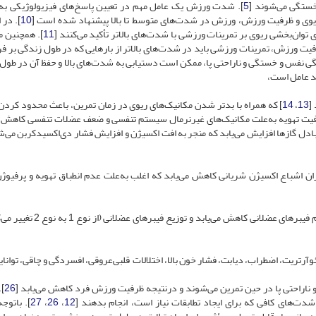
ستگی می‌شوند [
5
]. شدت ورزش یک عامل مهم در تعیین پاسخ‌های فیزیولوژیکی به
 ریوی و ظرفیت ورزش، ورزش در شدت‌های متوسط تا بالا پیشنهاد شده است [
10
]. در ا
توان‌بخشی ریوی بر تمرینات ورزشی با شدت‌های بالاتر تأکید می‌کنند [
11
]. همچنین مط
رفیت ورزش، تمرینات ورزشی باید در شدت‌های بالاتر از بارهایی که در طول زندگی بر فر
 تنگی نفس و خستگی و ناراحتی پا، ممکن است دستیابی به شدت‌های بالا و حفظ آن در طو
ند عامل است،
[
13
،
14
] که همراه با بدتر شدن مکانیک‌های ریوی در زمان تمرین، باعث محدود کر
 ظرفیت تهویه به‌علت مکانیک‌های غیرنرمال سیستم تنفسی و ضعف عضلات تنفسی کاهش م
بادل گازها افزایش می‌یابد که منجر به افت اکسیژن و افزایش فشار دی‌اکسیدکربن می‌ش
ان اشباع اکسیژن شریانی کاهش می‌یابد که اغلب به‌علت عدم انطباق تهویه و پرفیوژن
اختلال عضلات محیطی است. به‌عبارتی استرس اکسیداتیو و حجم فیبرهای عضلانی کاهش می‌ی
آرتریت، اضطراب، دیابت، فشار خون بالا، اختلالات قلبی‌عروقی، افسردگی و چاقی، توانایی
و ناراحتی پا در حین تمرین می‌شوند و درنتیجه ظرفیت ورزش فرد کاهش می‌یابد [
26
].
شدت‌های کافی که برای ایجاد تطابقات نیاز است، انجام بدهند [
12
،
26
،
27
]. باتوجه