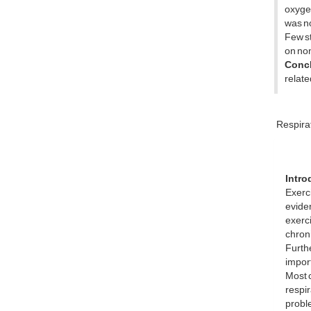
oxygen
was no
Few st
on non
Conc
relate
Respira
Intro
Exerc
evide
exerci
chron
Furth
import
Most c
respi
proble