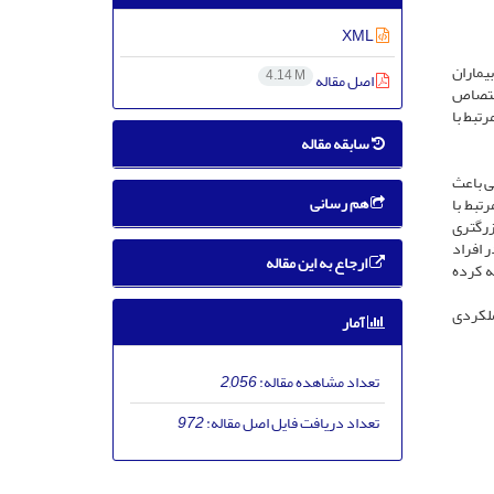
XML
یماران
4.14 M
اصل مقاله
اختصاص
تبط با
سابقه مقاله
ی باعث
هم رسانی
ن و کیفیت زندگی مرتبط با
بزرگتری
 افراد
ارجاع به این مقاله
ه کرده
ملکردی
آمار
تعداد مشاهده مقاله:
2,056
تعداد دریافت فایل اصل مقاله:
972