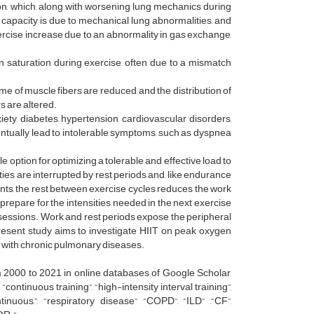
ion, which, along with worsening lung mechanics during
on capacity is due to mechanical lung abnormalities, and
rcise increase due to an abnormality in gas exchange,
 saturation during exercise, often due to a mismatch
me of muscle fibers are reduced, and the distribution of
s are altered.
ety, diabetes, hypertension, cardiovascular disorders,
eventually lead to intolerable symptoms, such as dyspnea
e option for optimizing a tolerable and effective load to
sities are interrupted by rest periods and, like endurance
nts, the rest between exercise cycles reduces the work
 prepare for the intensities needed in the next exercise
ng sessions. Work and rest periods expose the peripheral
present study aims to investigate HIIT on peak oxygen
lts with chronic pulmonary diseases.
m 2000 to 2021 in online databases of Google Scholar,
continuous training”, “high-intensity interval training”,
tinuous,”, “respiratory disease” “COPD”, “ILD” ,“CF”,