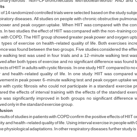
nary fibrosis”, “Non-CF bronchiectasis”, with Boolean words: “AND” and “
ts
l of 14 randomized controlled trials were selected based on the study subjec
piratory diseases. All studies on people with chronic obstructive pulmon
power and peak oxygen uptake. When HIIT was compared with the conti
. In two studies, the effect of HIIT was compared with the non-training
s with COPD. The HIIT group showed greater peak power and oxygen uptak
 types of exercise on health-related quality of life. Both exercises incre
ence was found between the two groups. Five studies considered the effect
 walking test was used in four trials, and a 12-minute walking test was 
ed after both types of exercise, and no significant difference was foun
fects of HIIT in adults with cystic fibrosis. In one study, HIIT, compared t
 and health-related quality of life. In one study, HIIT was compared w
ement in peak power, 6-minute walking test, and peak oxygen uptake were
e with cystic fibrosis who could not participate in a standard exerci
red the effects of interval training with the effects of the standard ex
e was significantly improved in both groups, no significant differen
ed only in the standard exercise group.
lusion
sults of studies in patients with COPD confirm the positive effects of HIIT 
ty, and health-related quality of life. Using interval exercise in people wit
e physiological adaptations. In other respiratory diseases, further study is 