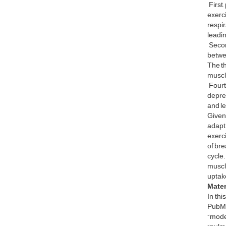
First,
exerci
respi
leadi
Secon
betwe
The th
muscle
Fourth
depres
and le
Given 
adapt 
exerci
of bre
cycle.
muscl
uptake
Mater
In th
PubMed
“mode