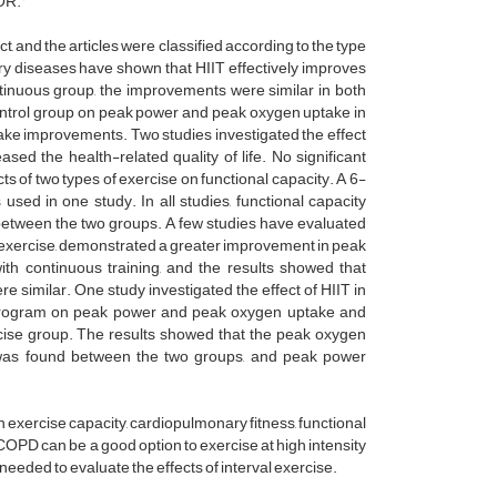
OR.”
t, and the articles were classified according to the type
ary diseases have shown that HIIT effectively improves
nuous group, the improvements were similar in both
 control group on peak power and peak oxygen uptake in
e improvements. Two studies investigated the effect
ased the health-related quality of life. No significant
s of two types of exercise on functional capacity. A 6-
used in one study. In all studies, functional capacity
d between the two groups. A few studies have evaluated
o no exercise, demonstrated a greater improvement in peak
ith continuous training, and the results showed that
 similar. One study investigated the effect of HIIT in
se program on peak power and peak oxygen uptake and
ercise group. The results showed that the peak oxygen
ce was found between the two groups, and peak power
on exercise capacity, cardiopulmonary fitness, functional
h COPD can be a good option to exercise at high intensity
needed to evaluate the effects of interval exercise.