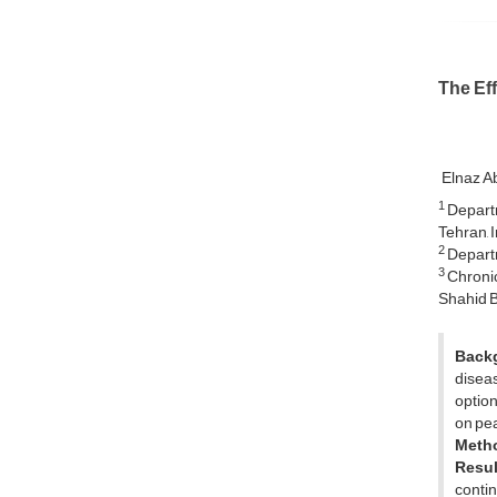
The Eff
Elnaz A
1
Departm
Tehran, I
2
Departm
3
Chronic
Shahid B
Back
diseas
option
on pea
Meth
Resul
contin