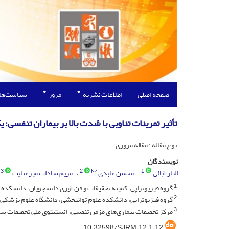
صفحه اصلی
اطلاعات نشریه
مرور
سیاست‌ها
تأثیر تمرینات تناوبی با شدت بالا بر بیماران تنفسی: 
نوع مقاله : مقاله مروری
نویسندگان
3
2
1
الناز آبائی
محسن عابدی
مریم سادات میرعنایت
1
گروه فیزیوتراپی، کمیته تحقیقات و فن آوری دانشجویان، دانشکده 
2
گروه فیزیوتراپی، دانشکده علوم توانبخشی، دانشگاه علوم پزشکی ش
3
مرکز تحقیقات بیماری‌های مزمن تنفسی، انستیتوی ملی تحقیقات سل 
10.32598/SJRM.12.1.12