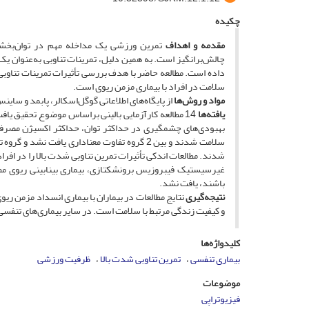
چکیده
مقدمه و اهداف
تمرین ورزشی یک مداخله مهم در توان‌بخشی 
چالش‌برانگیز است. به همین دلیل، تمرینات تناوبی به‌عنوان یک
داده است. مطالعه حاضر با هدف بررسی تأثیرات تمرینات تناوبی
سلامت در افراد با بیماری مزمن ریوی است.
مواد و روش‌ها
از پایگاه‌های اطلاعاتی گوگل‌اسکالر، پابمد و سا
یافته‌ها
14 مطالعه کارآزمایی بالینی براساس موضوع تحقیق یاف
سلامت شدند و بین 2 گروه تفاوت معناداری یافت 
شدند. مطالعات اندکی تأثیرات تمرین تناوبی شدت بالا را در اف
غیرسیستیک فیبروزیس برونشکتازی، بیماری بینابینی ریوی مطالع
باشند، یافت نشد.
نتیجه‌گیری
نتایج مطالعات در بیماران با بیماری انسداد مزمن ر
و کیفیت زندگی مرتبط با سلامت است. در سایر بیماری‌های تنفسی 
کلیدواژه‌ها
بیماری تنفسی
تمرین تناوبی شدت بالا
ظرفیت ورزشی
موضوعات
فیزیوتراپی