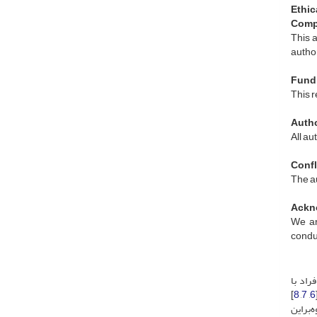
Ethic
Compl
This a
author
Fund
This r
Autho
All au
Confli
The au
Ackn
We ar
conduc
راد با
]
8
,
7
,
6
‌براین