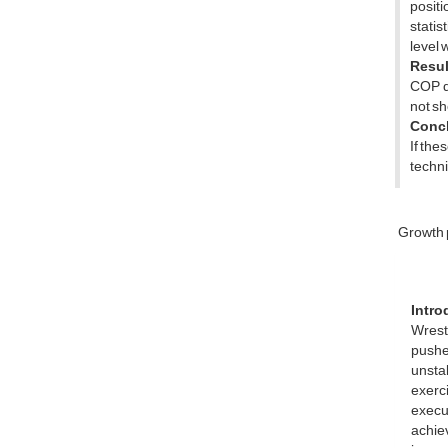
posit
statis
level 
Resu
COP d
not sh
Conc
If the
techni
Growth 
Intro
Wrestl
pushe
unstab
exerc
execut
achiev