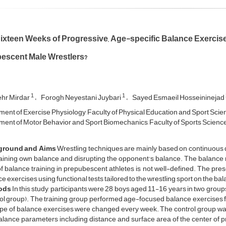
ixteen Weeks of Progressive, Age-specific Balance Exercises
escent Male Wrestlers?
1
1
hr Mirdar
Forogh Neyestani Juybari
Sayed Esmaeil Hosseininejad
ent of Exercise Physiology, Faculty of Physical Education and Sport Scien
ent of Motor Behavior and Sport Biomechanics, Faculty of Sports Sciences
ground and Aims
Wrestling techniques are mainly based on continuous di
aining own balance and disrupting the opponent's balance. The balance
of balance training in prepubescent athletes is not well-defined. The pre
e exercises using functional tests tailored to the wrestling sport on the b
ods
In this study, participants were 28 boys aged 11-16 years in two group
ol group). The training group performed age-focused balance exercises fo
ype of balance exercises were changed every week. The control group wa
alance parameters including distance and surface area of the center o