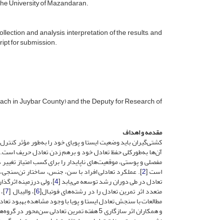
the University of Mazandaran.
llection and analysis, interpretation of the results, and
ript for submission.
coach in Juybar County) and the Deputy for Research of
مقدمه و اهداف
کشتی‌گیران باید وضعیت ایستا و پویای خود را به‌طور مؤثر کنتر
آن‌ها به‌طور‌کلی حفظ تعادل خود و برهم زدن تعادل حریف است. ه
مفصلی و پوستی، موقعیت‌های ناپایدار را برای کسب امتیاز تغییر 
است [
2
]. عملکرد تعادلی افراد با سن، جنس، ساختار تن‌سنجی
تعادل در طی دوران رشد توسعه می‌یابد [
4
]، ولی در‌زمینه اثرگذ
متعدد اثر تمرین تعادل را در رشته‌های فوتبال[
6
]، والیبال [
7
]،
مطالعات با سنجش تعادل ایستا و پویا با وجود مشاهده بهبود تعاد