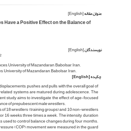
عنوان مقاله
[English]
 Have a Positive Effect on the Balance of
نویسندگان
[English]
2
ces, University of Mazandaran, Babolsar, Iran.
, University of Mazandaran, Babolsar, Iran.
چکیده
[English]
splacements, pushes and pulls, with the overall goal of
 related systems are matured during adolescence. The
sent study aims to investigate the effect of age-focused
alance of prepubescent male wrestlers.
s of 18 wrestlers (training groups) and 10 non-wrestlers
r 16 weeks, three times a week. The intensity, duration
s used to control balance changes during four months.
f pressure (COP) movement were measured in the guard