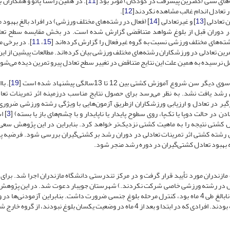
ه‌های سنی (کمترین پیشرفت در کودکان) مؤثر بود [
11
 در تعادل اندام غالب مشاهده نکردند[
12
].
 تعادلی [
13
] و غیرتعادلی [
14
] (فعال در رشته‌های مختلف ورزشی) در افراد بالغ بهبود می
ن در دوران قبل از بلوغ شواهد متناقضی گزارش شده است. در بخش مقایسه سطح تع
رشته‌های مختلف ورزشی نسبت به گروه غیرفعال را گزارش کرده‌اند [
15
،
11
]. در برخی م
تمرین تعادلی در ورزشکاران رشته‌های مختلف ورزشی بیان کرده‌اند. مطالعات پیشین از این
مل نرسیده به همین علت این نتایج متناقض در تغییر سطح تعادل پیرو تمرین دیده می‌شود
 آموزش کشتی بین 12 تا 13سالگی پیشنهاد شده است [
19
]. با
ان رشد یافت نشد. به نظر می‌رسد برای حصول نتایج مناسب در‌زمینه اثر تمرینات تعا
ر در تعادل و ارزیابی ورزشکاران از‌طریق آزمون‌هایی با ویژگی رشته ورزشی ضرور
 در حالت دوپا یا تک‌پا، روی سطوح پایدار یا ناپایدار و با چشم‌های باز یا بسته) [
3
] ا
دل کشتی نتیجه را به ماهیت کشتی نزدیک‌تر خواهد کرد. بنابراین در این پژوهش سعی
ل رشته کشتی اثر تمرینات تعادلی در دوران رشد بر کشتی‌گیران بررسی شود. فرضیه
ه بهبود تعادل کشتی‌گیران در دوره رشد منجر شود.
 مازندران مورد تأیید قرار گرفت و در مرکز تندرستی دانشگاه مازندران اجرا شد. برای 
 کنترل در رشته ورزشی خاصی شرکت نکردند.) شهرستان جویبار دعوت شد. در این پژوهش 
دلیل که سؤال پژوهش میزان تغییر عملکرد تعادلی کشتی‌گیران نابالغ طی 4 ماه بود، کنترل مرحله بلوغ جنسی ضرورت داشت. بنابراین آزمودنی