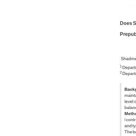
Does S
Prepub
Shadme
1
Departm
2
Departm
Back
maint
level 
balanc
Meth
(contr
and t
The b