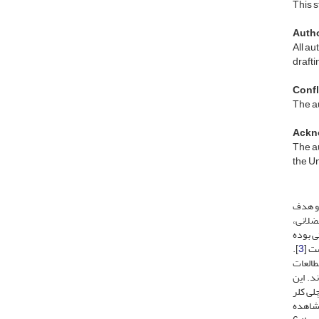
This s
Autho
All au
drafti
Confli
The au
Ackn
The au
the Un
 و هدف
ضلانی،
ی بوده
ت [
3
].
مطالعات
د. این
چلی کلر
دل ایستا و سن مشاهده