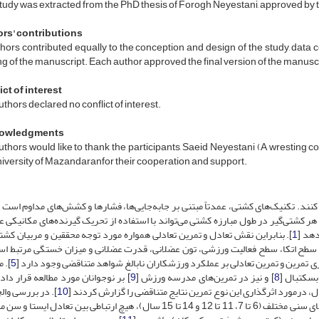
tudy was extracted from the PhD thesis of Forogh Neyestani, approved by 
rs' contributions
thors contributed equally to the conception and design of the study, data co
ng of the manuscript. Each author approved the final version of the manusc
ct of interest
thors declared no conflict of interest.
owledgments
thors would like to thank the participants, Saeid Neyestani (A wresting 
iversity of Mazandaranfor their cooperation and support.
ل کنند. تکنیک‌های کشتی، عمدتاً مبتنی بر جابه‌جایی‌ها، فشارها و کشش‌های مداوم است
ر کشتی‌گیر در طول مبارزه کشتی‌ می‌تواند با استفاده از تحریک گیرنده‌های مکانیکی ع
دهد [
1
]. بنابراین نقش تعادل و تمرین تعادلی همواره مورد توجه محققین و مربیان کشت
، سطح اتکا، سطح فعالیت ورزشی، تون عضلانی، قدرت عضلانی و میزان خستگی مرتبط اس
اری تمرین و تمرین تعادلی بر عملکرد ورزشکاران نابالغ شواهد متناقضی وجود دارد [
5
]. 
 بسکتبال [
8
] و نیز در تمرین‌های مدرسه ورزش [
9
] بر نوجوانان مورد مطالعه قرار دادن
ل، درمورد اثرگذاری این نوع تمرین نتایج متناقضی را گزارش کردند [
10
]. در بررسی وال
و همکاران اثر سازگاری 5 هفته تمرین تعادلی سن‌محور در گروه‌های سنی مختلف (6 تا 7، 11 تا 12 و 14 تا 15 سال)، هیچ ارتباطی بین تعا