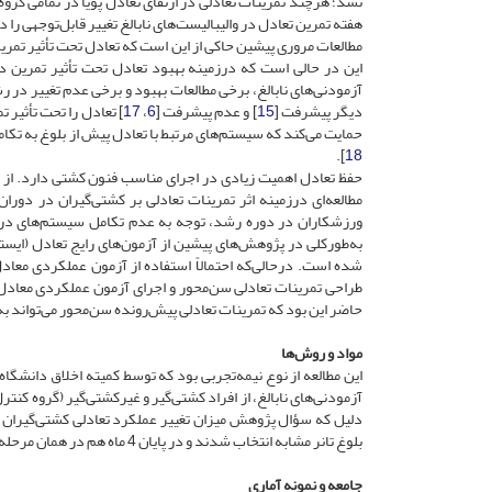
نشد؛ هرچند تمرینات تعادلی در ارتقای تعادل پویا در تمامی گرو
هفته تمرین تعادل در والیبالیست‌های نابالغ تغییر قابل‌توجهی را
مطالعات مروری پیشین حاکی از این است که تعادل تحت تأثیر تمرین
این در حالی است که در‌زمینه بهبود تعادل تحت تأثیر تمری
آزمودنی‌های نابالغ، برخی مطالعات بهبود و برخی عدم تغییر در 
دیگر پیشرفت [
15
] و عدم پیشرفت [
6
،
17
] تعادل را تحت تأثیر 
حمایت می‌کند که سیستم‌های مرتبط با تعادل پیش از بلوغ به تکا
].
18
حفظ تعادل اهمیت زیادی در اجرای مناسب فنون کشتی دارد. از سوی دیگر سن شروع
مطالعه‌ای در‌زمینه اثر تمرینات تعادلی بر کشتی‌گیران در دور
ورزشکاران در دوره رشد، توجه به عدم تکامل سیستم‌های درگی
به‌طور‌کلی در پژوهش‌های پیشین از آزمون‌های رایج تعادل (ایستادن
شده است. در‌حالی‌که احتمالاً استفاده از آزمون عملکردی معا
طراحی تمرینات تعادلی سن‌محور و اجرای آزمون عملکردی معاد
حاضر این بود که تمرینات تعادلی پیش‌رونده سن‌محور می‌تواند ب
مواد و روش‌ها
این مطالعه از نوع نیمه‌تجربی بود که توسط کمیته اخلاق دانشگاه
آزمودنی‌های نابالغ، از افراد کشتی‌گیر و غیرکشتی‌گیر (گروه
بلوغ تانر مشابه انتخاب شدند و در پایان 4 ماه هم در همان مرحله بودند. افرادی که در ابتدا و بعد از 4 ماه در وضعیت یکسان بلوغ نبودند، از گروه خارج شدند.
جامعه و نمونه آماری