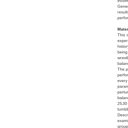
incomp
Gener
result
perfor
Mater
This 
exper
histor
being 
wrestl
balanc
The p
perfor
every
param
pertu
balanc
25–30
tumbli
Descr
exami
groups