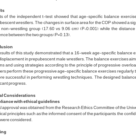
ts
ts of the independent t-test showed that age-specific balance exercise
bescent wrestlers. The changes in surface area for the COP showed a sig
e non-wrestling group (17.60 vs 9.06 cm) (P<0.001), while the distance
rence between the two groups (P=0.13).
lusion
esults of this study demonstrated that a 16-week age-specific balance e
isplacement in prepubescent male wrestlers. The balance exercises aim a
ms and using strategies according to the principle of progressive over
ers perform these progressive age-specific balance exercises regularly, 
e successful in performing wrestling techniques. The designed balance tes
icant progress.
al Considerations
iance with ethical guidelines
al approval was obtained from the Research Ethics Committee of the Un
hical principles such as the informed consent of the participants, the confiden
, were considered.
ing