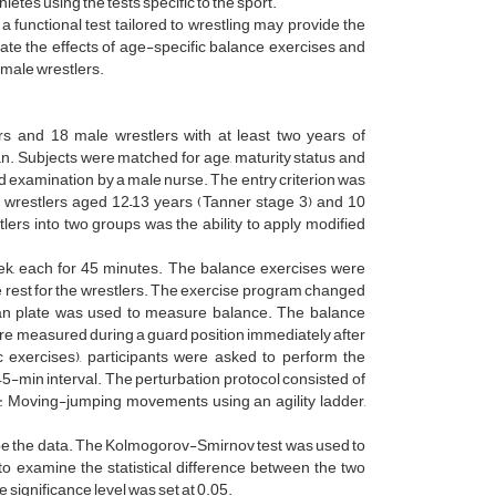
tes using the tests specific to the sport.
functional test tailored to wrestling may provide the
igate the effects of age-specific balance exercises and
 male wrestlers.
rs and 18 male wrestlers with at least two years of
. Subjects were matched for age, maturity status and
d examination by a male nurse. The entry criterion was
e 8 wrestlers aged 12–13 years (Tanner stage 3) and 10
lers into two groups was the ability to apply modified
ek, each for 45 minutes. The balance exercises were
e rest for the wrestlers. The exercise program changed
can plate was used to measure balance. The balance
re measured during a guard position immediately after
 exercises), participants were asked to perform the
5-min interval. The perturbation protocol consisted of
s: Moving-jumping movements using an agility ladder,
ibe the data. The Kolmogorov-Smirnov test was used to
to examine the statistical difference between the two
 significance level was set at 0.05.