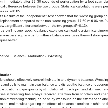
ion immediately after 25-30 seconds of perturbation by a foot scan p
tical differences between the two groups. Statistical calculations were p
was set at 0.05.
lts
Results of the independent t-test showed that the wrestling group had
isplacement compared to the non-wrestling group (17.60 vs 9.06 cm; P<0
ow a significant difference between the two groups (P=0.13).
lusion
The age-specific balance exercises can lead to a significant impr
se wrestlers regularly perform these balance exercises, they will show g
ques better.
period
Balance
Maturation
Wrestling
duction
ers should effectively control their static and dynamic balance. Wrestl
s, and pulls to maintain own balance and disrupt the balance of opponen
le positions to gain points by stimulation of muscle, joint and skin mecha
ises in wrestling has always received attention from scholars and coa
ion of wrestling techniques, no study was found on the effects of balan
e optimal results regarding the effects of balance exercises in athletes d