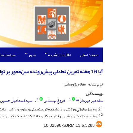
صفحه اصلی
اطلاعات نشریه
مرور
سیاست‌ها
آیا 16 هفته تمرین تعادلی پیش‌رونده سن‌محور بر توانایی تعادلی کشتی‌گیران نابالغ پسر تأثیر دارد؟
نوع مقاله : مقاله پژوهشی
نویسندگان
1
1
شادمهر میردار
فروغ نیستانی
سید اسماعیل حسین ن
1
گروه فیزیولوژی ورزشی، دانشکده تربیت‌بدنی و علوم ورزشی، دانشگا
2
گروه بیومکانیک ورزشی و رفتار حرکتی، دانشکده تربیت‌بدنی و علوم
10.32598/SJRM.13.6.3288