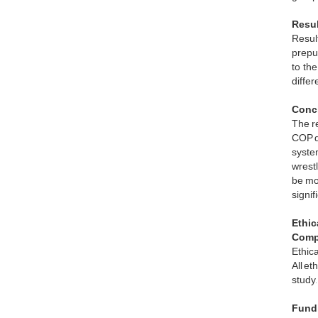
Resul
Resul
prepu
to th
diffe
Conc
The r
COP d
syste
wrestl
be mor
signif
Ethic
Compl
Ethic
All et
study
Fund