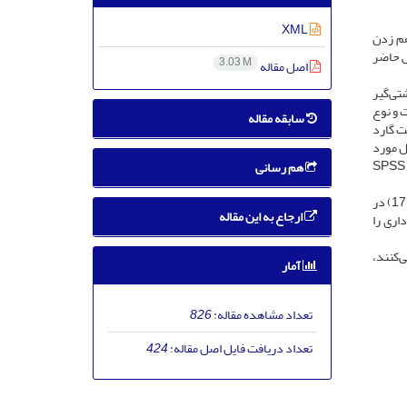
XML
هم زدن
ش حاضر
3.03 M
اصل مقاله
1 سال بود. از گروه غیرکشتی‌گیر
شدت، مدت و نوع
سابقه مقاله
در حالت گارد
عادل مورد
استفاده قرار گرفت. جهت بررسی تفاوت آماری بین 2 گروه از آزمون تی مستقل در سطح معنی‌داری 0/05 استفاده شد. محاسبات آماری در نرم‌افزار SPSS
هم رسانی
نتایج نشان ‌داد تمرین تعادلی سن‌محور در کشتی‌گیران نابالغ پیشرفت معنی‌دار داشت. تغییرات سطح حرکت مرکز فشار در گروه کشتی‌گیر (17/60) در
ارجاع به این مقاله
رکت مرکز فشار بین 2 گروه تفاوت معناداری را
ی‌کنند،
آمار
تعداد مشاهده مقاله:
826
تعداد دریافت فایل اصل مقاله:
424