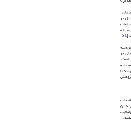
]. در همین راستا پائو و همکاران بعد از 6
‌یابد.
ادل در
طالعات
 نتیجه
 [
21
-
‌این‌همه
دلی در
ی است.
ستفاده
 شد با
 پژوهش
انتخاب
به این
‌ها در وضعیت