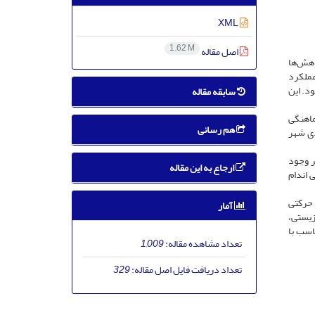
XML
1.62 M
اصل مقاله
وهش‌ها
عملکرد
د. این
سابقه مقاله
رشت، ظریف و هماهنگی
هم رسانی
 دانش‌آموز از مدارس عادی شهر
ر وجود
ارجاع به این مقاله
ی اندام
 حرکتی
آمار
زیستی،
اسب با
تعداد مشاهده مقاله:
1,009
تعداد دریافت فایل اصل مقاله:
329