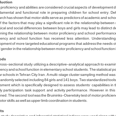
duction
proficiency and abilities are considered crucial aspects of development 
damental and functional role in preparing children for school entry. De
ch has shown that motor skills serve as predictors of academic and scho
 the factors that may play a significant role in the relationship betwe
ical and social differences between boys and girls may lead to distinct
ning the relationship between motor proficiency and school performance,
ciency and school function has received less attention. Understanding 
opment of more targeted educational programs that address the needs of b
f gender in the relationship between motor proficiency and school function
ods
ross-sectional study, utilizing a descriptive-analytical approach to exami
iency and school function in elementary school students. The statistical po
r schools in Tehran City, Iran. A multi-stage cluster sampling method was
andomly selected, including 84 girls and 141 boys. Two standardized tools w
ment, which is specifically designed to assess students’ capabilities in 
 participation, task support, and activity performance. However, in this
ed. The second tool was the Bruininks-Oseretsky test of motor proficien
otor skills, as well as upper limb coordination in students.
lts