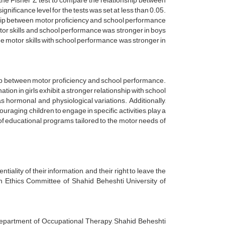
th the Fisher Z test to compare the relationship between
ificance level for the tests was set at less than 0.05.
ionship between motor proficiency and school performance
otor skills and school performance was stronger in boys
ne motor skills with school performance was stronger in
nship between motor proficiency and school performance.
ation in girls exhibit a stronger relationship with school
s hormonal and physiological variations. Additionally,
uraging children to engage in specific activities, play a
 of educational programs tailored to the motor needs of
tiality of their information, and their right to leave the
 Ethics Committee of Shahid Beheshti University of
Department of Occupational Therapy, Shahid Beheshti