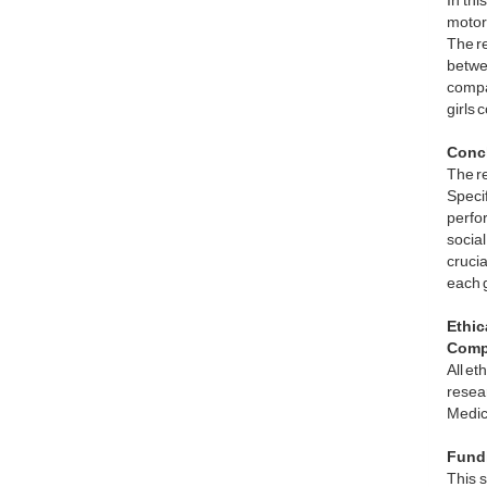
In thi
motor 
The re
betwee
compar
girls 
Conc
The re
Specif
perfor
social
crucia
each g
Ethic
Compl
All et
resea
Medic
Fund
This 