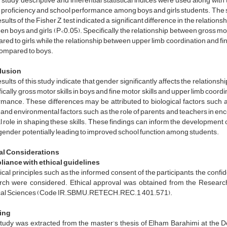
s study, descriptive and inferential statistical indices were used along wi
proficiency and school performance among boys and girls students. The sign
sults of the Fisher Z test indicated a significant difference in the relat
n boys and girls (P<0.05). Specifically, the relationship between gross m
ed to girls, while the relationship between upper limb coordination and fi
compared to boys.
lusion
sults of this study indicate that gender significantly affects the relatio
ically, gross motor skills in boys and fine motor skills and upper limb coordin
mance. These differences may be attributed to biological factors, such a
 and environmental factors, such as the role of parents and teachers in enco
l role in shaping these skills. These findings can inform the development
ender, potentially leading to improved school function among students.
al Considerations
iance with ethical guidelines
hical principles such as the informed consent of the participants, the confiden
rch were considered. Ethical approval was obtained from the Research
al Sciences (Code IR.SBMU.RETECH.REC.1 401.571).
ing
study was extracted from the master’s thesis of Elham Barahimi at the 