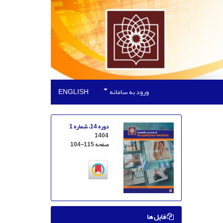
ورود به سامانه
ENGLISH
دوره 14، شماره 1
1404
صفحه
104-115
فایل ها