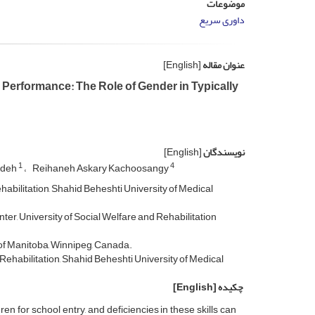
موضوعات
داوری سریع
عنوان مقاله
[English]
Performance: The Role of Gender in Typically
نویسندگان
[English]
1
4
adeh
Reihaneh Askary Kachoosangy
bilitation, Shahid Beheshti University of Medical
r, University of Social Welfare and Rehabilitation
of Manitoba, Winnipeg, Canada.
habilitation, Shahid Beheshti University of Medical
چکیده
[English]
ren for school entry, and deficiencies in these skills can