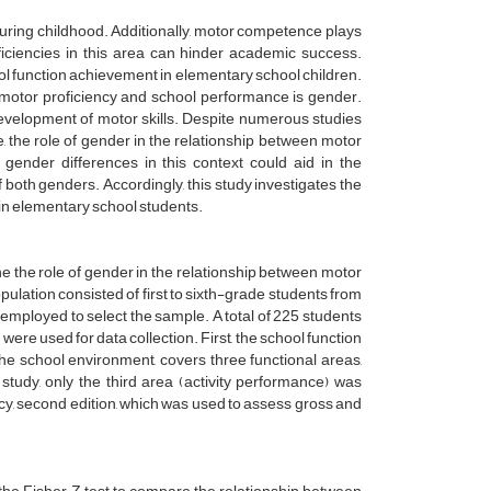
during childhood. Additionally, motor competence plays
ficiencies in this area can hinder academic success.
ol function achievement in elementary school children.
en motor proficiency and school performance is gender.
 development of motor skills. Despite numerous studies
 the role of gender in the relationship between motor
gender differences in this context could aid in the
oth genders. Accordingly, this study investigates the
 in elementary school students.
ne the role of gender in the relationship between motor
pulation consisted of first to sixth-grade students from
 employed to select the sample. A total of 225 students
ere used for data collection. First, the school function
the school environment, covers three functional areas,
 study, only the third area (activity performance) was
cy, second edition, which was used to assess gross and