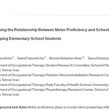
ing the Relationship Between Motor Proficiency and School 
ping Elementary School Students
1
2
3
erahimi
Saeid Fatorehchy
Monire Nobahar Ahari
Sana Ghaniz
ent of Occupational Therapy, Student Research Committee, School of Reha
 Tehran, Iran.
ent of Occupational Therapy, Pediatric Neurorehabilitation Research Cente
 Tehran, Iran.
ent of Occupational Therapy, Rady Faculty of Health Science, University 
ent of Occupational Therapy, Physiotherapy Research Center, School of Re
 Tehran, Iran.
ground and Aims
Motor proficiency plays a crucial role in preparing child