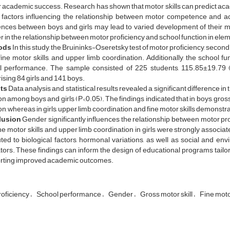
 academic success. Research has shown that motor skills can predict ac
e factors influencing the relationship between motor competence and a
ences between boys and girls may lead to varied development of their mot
 in the relationship between motor proficiency and school function in ele
ods
In this study, the Bruininks-Oseretsky test of motor proficiency, seco
, fine motor skills, and upper limb coordination. Additionally, the schoo
l performance. The sample consisted of 225 students, 115.85±19.79 (i
sing 84 girls and 141 boys.
lts
Data analysis and statistical results revealed a significant difference
on among boys and girls (P<0.05). The findings indicated that in boys, gros
on, whereas in girls, upper limb coordination and fine motor skills demonstr
lusion
Gender significantly influences the relationship between motor pro
ne motor skills and upper limb coordination in girls were strongly assoc
uted to biological factors, hormonal variations, as well as social and en
ors. These findings can inform the design of educational programs tailor
rting improved academic outcomes.
roficiency
School performance
Gender
Gross motor skill
Fine motor