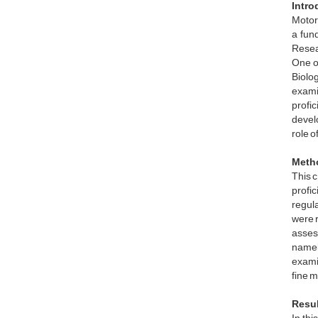
Intro
Motor 
a fun
Resear
One of
Biolog
exami
profi
devel
role o
Meth
This c
profic
regula
were r
assess
namely
examin
fine m
Resu