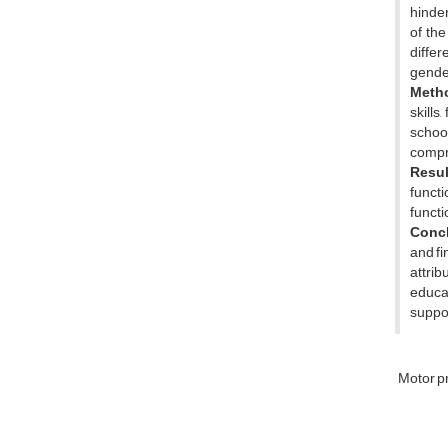
hinder
of th
differ
gender
Meth
skills
schoo
compri
Resu
functi
functi
Conc
and fi
attrib
educat
suppo
Motor p