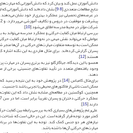
دانش‌آموزان عمل کند و بیان کرد که دانش‌آموزانی که مهارت‌های
نتایج مطالعات متعددی [
8
,
9
] نشان داده‌اند که دانش‌آموزانی که ا
پ
شرکت مؤثر در محیط مدرسه اطلاق می‌شود [
10
].
بررسی ارتباط میان کفایت حرکتی و عملکرد مدرسه می‌تواند به ب
عواملی که می‌تواند نقش مهمی در نحوه ارتباط میان کفایت حرک
ممکن است به توسعه متفاوت مهارت‌های حرکتی در آن‌ها منجر شو
پسران گزارش کرده‌اند. برای مثال هاردی به این نکته اشاره کر
هستند [
12
].
همسو با این دیدگاه، جیاگازگلو نیز به برتری پسران در مهارت پ
وجود یافته‌های متعدد در تأیید تفاوت‌های جنسیتی، برخی از مط
دهند.
برای‌مثال کامباس [
14
] در پژوهش خود به این نتیجه رسید که
ممکن است ناشی از فاکتورهای محیطی یا تجربی باشد تا جنسیت.
دارند [
15
].
علی‌رغم پژوهش‌های بسیاری که به بررسی رابطه بین کفایت حرک
کمتر مورد توجه قرار گرفته است. این در حالی است که شناخت تف
نیازهای هر دو جنس کمک کند. توجه به این تفاوت‌ها در برنام
مهارت‌های حرکتی آن‌ها داشته باشد.