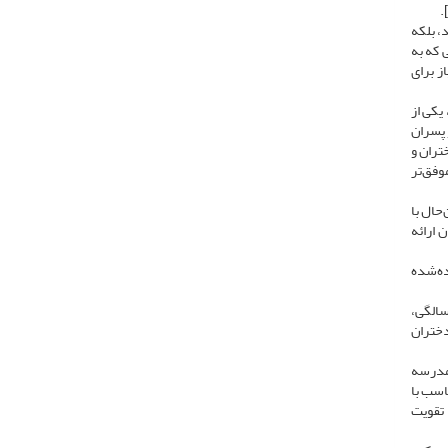
].
، بلکه
: 1. عملکرد تحصیلی و درسی که به
دنیاز برای
یکی از
 پسران
تران و
وفق‌تر
ن‌حال با
 ارائه
ده‌شده
 در مطالعه‌ای مشابه نشان داد که این تفاوت‌ها ممکن است در مراحل مختلف تکامل یکسان نباشد. به‌عنوان نمونه، در سنین 5 و 6 سالگی،
 به دختران
 مدرسه
اسب با
 تقویت