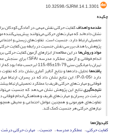
10.32598/SJRM.14.1.3301
چکیده
مقدمه و اهداف
کفایت حرکتی نقش مهمی در آمادگی کودکان برای
نشان داده‌اند که مهارت‌های حرکتی می‌توانند پیش‌بینی‌کننده م
تحصیلی ارتباط دارد، جنسیت است. تفاوت‌های زیستی و اجتماع
پژوهش با هدف بررسی نقش جنسیت در رابطه بین کفایت حرکتی 
مواد و روش‌ها
تهران با میانگین سنی 19/79±115/85 (برحسب ماه) بود که از این تعداد، 84 نفر دختر و 141 نفر پسر بودند.
یافته‌ها
تحلیل داده‌ها و نتایج آنالیز آماری نشان داد که تفا
دارد (0/05>P). این نتایج نشان داد که در پسران، 
فوقانی و مهارت‌های حرکتی ظریف با عملکرد تحصیلی ارتباط بیشتر
نتیجه‌گیری
نتایج این پژوهش نشان می‌دهد که جنسیت می‌تواند 
درشت در پسران و مهارت‌های ظریف و هماهنگی اندام فوقانی در د
تفاوت‌های هورمونی و همچنین عوامل اجتماعی و محیطی همچون ن
نیازهای حرکتی هر جنسیت کمک کند.
کلیدواژه‌ها
کفایت حرکتی
عملکرد مدرسه
جنسیت
مهارت حرکتی درشت