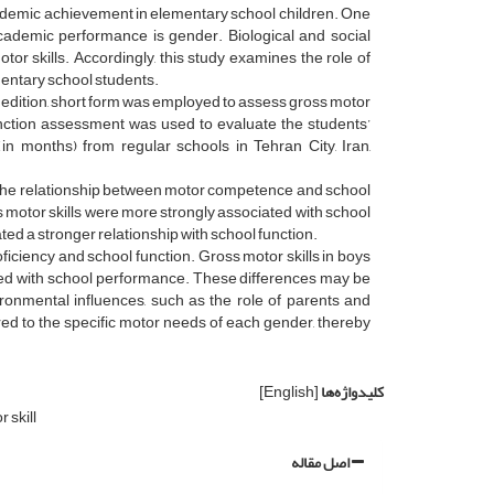
ademic achievement in elementary school children. One
cademic performance is gender. Biological and social
or skills. Accordingly, this study examines the role of
mentary school students.
nd edition, short form was employed to assess gross motor
l function assessment was used to evaluate the students’
n months) from regular schools in Tehran City, Iran,
 in the relationship between motor competence and school
s motor skills were more strongly associated with school
ated a stronger relationship with school function.
ficiency and school function. Gross motor skills in boys
iated with school performance. These differences may be
vironmental influences, such as the role of parents and
ed to the specific motor needs of each gender, thereby
کلیدواژه‌ها
[English]
 skill
اصل مقاله