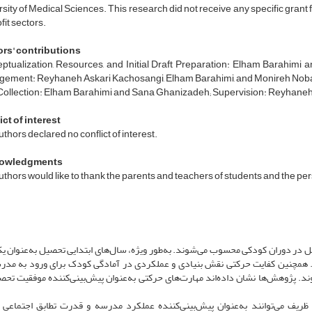
sity of Medical Sciences. This research did not receive any specific grant 
ofit sectors.
rs' contributions
ptualization, Resources, and Initial Draft Preparation: Elham Barahimi
ement: Reyhaneh Askari Kachosangi, Elham Barahimi, and Monireh Nobaha
Collection: Elham Barahimi and Sana Ghanizadeh; Supervision: Reyhaneh
ct of interest
thors declared no conflict of interest.
owledgments
thors would like to thank the parents and teachers of students and the perso
امل در دوران کودکی محسوب می‌شوند. به‌طور ویژه، سال‌های ابتدایی تحصیل به‌عنوان ی
. همچنین کفایت حرکتی نقش بنیادی و عملکردی در آمادگی کودک برای ورود به مدرس
ند. پژوهش‌ها نشان داده‌اند مهارت‌های حرکتی به‌عنوان پیش‌بینی‌کننده موفقیت تحص
یف می‌توانند به‌عنوان پیش‌بینی‌کننده عملکرد مدرسه و قدرت تطابق اجتماعی ر