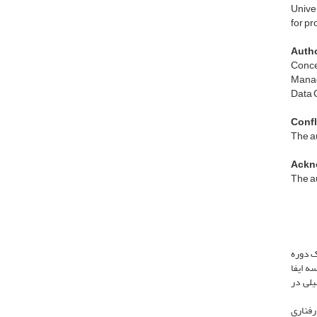
Univer
for pr
Autho
Conce
Manag
Data 
Confli
The au
Ackn
The au
ک دوره
ه ایفا
یلی در
فتاری