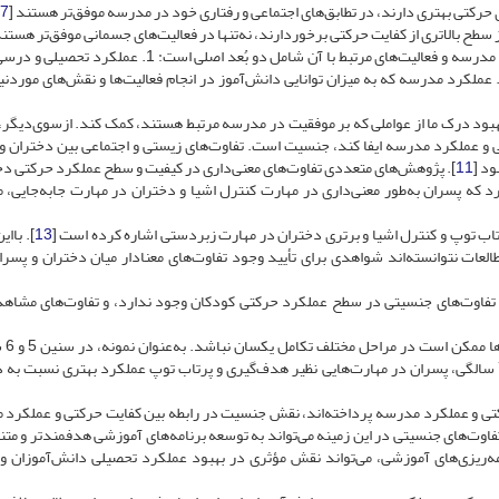
 حرکتی بهتری دارند، در تطابق‌های اجتماعی و رفتاری خود در مدرسه موفق‌تر هستند [
7
ز سطح بالاتری از کفایت حرکتی برخوردارند، نه‌تنها در فعالیت‌های جسمانی موفق‌تر هستند
در عرصه‌های تحصیلی نیز عملکرد بهتری از خود نشان می‌دهند. مدرسه و فعالیت‌های مرتبط با آن شامل دو بُعد اصلی است
یشرفت و موفقیت در دروس و تکالیف آموزشی می‌پردازد، و 2. عملکرد مدرسه که به میزان توانایی دانش‌آموز در انجام فعالیت‌ها و نقش‌های مور
هبود درک ما از عواملی که بر موفقیت در مدرسه مرتبط هستند، کمک کند. ازسوی‌دیگر، 
تی و عملکرد مدرسه ایفا کند، جنسیت است. تفاوت‌های زیستی و اجتماعی بین دختران و
د [
11
]. پژوهش‌های متعددی تفاوت‌های معنی‌داری در کیفیت و سطح عملکرد حرکتی دخ
د که پسران به‌طور معنی‌داری در مهارت کنترل اشیا و دختران در مهارت جابه‌جایی، م
رتاب توپ و کنترل اشیا و برتری دختران در مهارت زبردستی اشاره کرده است [
13
]. باای
العات نتوانسته‌اند شواهدی برای تأیید وجود تفاوت‌های معنادار میان دختران و پسران
 تفاوت‌های جنسیتی در سطح عملکرد حرکتی کودکان وجود ندارد، و تفاوت‌های مشاه
همچنین، کوکستین
عملکرد حرکتی دختران و پسران تقریباً برابر است، اما در سن 7 سالگی، پسران در مهارت‌هایی نظیر هدف‌گیری و پرتاب توپ عملکرد بهتری نسبت
تی و عملکرد مدرسه پرداخته‌اند، نقش جنسیت در رابطه بین کفایت حرکتی و عملکرد
اوت‌های جنسیتی در این زمینه می‌تواند به توسعه برنامه‌های آموزشی هدفمندتر و متن
ه‌ریزی‌های آموزشی، می‌تواند نقش مؤثری در بهبود عملکرد تحصیلی دانش‌آموزان و