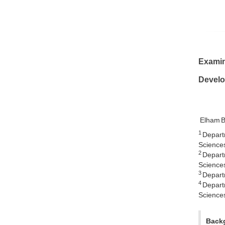
Examin
Develo
Elham B
1
Departm
Sciences,
2
Departm
Sciences,
3
Departm
4
Departm
Sciences,
Back