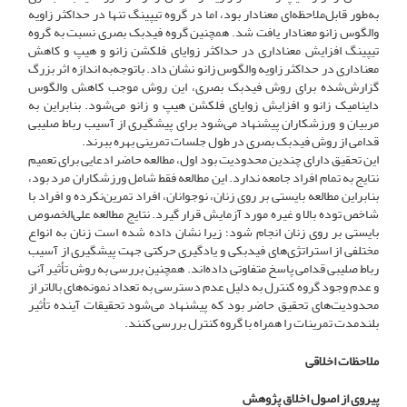
به‌طور قابل‌ملاحظه‌ای معنادار بود، اما در گروه تیپینگ تنها در حداکثر زاویه
والگوس زانو معنادار یافت شد. همچنین گروه فیدبک بصری نسبت به گروه
تیپینگ افزایش معناداری در حداکثر زوایای فلکشن زانو و هیپ و کاهش
معناداری در حداکثر زاویه والگوس زانو نشان داد. با‌توجه‌به اندازه اثر بزرگ
گزارش‌شده برای روش فیدبک بصری، این روش موجب کاهش والگوس
داینامیک زانو و افزایش زوایای فلکشن هیپ و زانو می‌شود. بنابراین به
مربیان و ورزشکاران پیشنهاد می‌شود برای پیشگیری از آسیب رباط صلیبی
قدامی از روش فیدبک بصری در طول جلسات تمرینی بهره ببرند.
این تحقیق دارای چندین محدودیت بود اول، مطالعه حاضر ادعایی برای تعمیم
نتایج به تمام افراد جامعه ندارد. این مطالعه فقط شامل ورزشکاران مرد بود،
بنابراین مطالعه بایستی بر روی زنان، نوجوانان، افراد تمرین‌نکرده و افراد با
شاخص توده بالا و غیره مورد آزمایش قرار گیرد. نتایج مطالعه علی‌الخصوص
بایستی بر روی زنان انجام شود؛ زیرا نشان داده شده است زنان به انواع
مختلفی از استراتژی‌های فیدبکی و یادگیری حرکتی جهت پیشگیری از آسیب
رباط صلیبی قدامی پاسخ متفاوتی داده‌اند. همچنین بررسی به روش تأثیر آنی
و عدم وجود گروه کنترل به دلیل عدم دسترسی به تعداد نمونه‌های بالاتر از
محدودیت‌های تحقیق حاضر بود که پیشنهاد می‌شود تحقیقات آینده تأثیر
بلند‌مدت تمرینات را همراه با گروه‌ کنترل بررسی کنند.
ملاحظات اخلاقی
پیروی از اصول اخلاق پژوهش