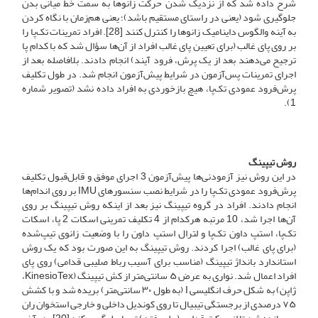
شرح داده شد که از نزدیک شدن حرکت زانوها به سمت خط میانی بدن
جلوگیری شود (یعنی در راستای مستقیم باشد)؛ یعنی هم‌زمان با نگاه کردن
به آینه والگوس داینامیک زانوها را کنترل کنند [28]. افراد تمرینات تک‌پا را
بر روی پای غالب (برای تعیین پای غالب افراد از آن‌ها سؤال شد که با کدام پا
ترجیح می‌دهند بعد از یک پرش، فرود آیند) انجام دادند. بلافاصله بعد از
اجرای تمرینات پس‌آزمون در شرایط پیش‌آزمون انجام شد. در طول تکلیف
پرش‌فرود عمودی تک‌پا، هیچ بازخوردی به افراد داده نشد (تصویر شماره
1).
روش تیپینگ
در این روش نیز آزمودنی‌ها پیش‌آزمون 3 اجرای موفق و قابل‌قبول تکلیف
پرش‌فرود عمودی تک‌پا را در شرایط نصب سنسورهای IMU بر روی اندام‌ها
انجام دادند. افراد در گروه تیپینگ نیز بعد از اینکه روش تیپینگ بر روی
آن‌ها اجرا شد، 10 مرتبه هر‌کدام از 4 تکلیف تمرینی اسکات 2 پا، اسکات
تک‌پا، استپ داون تک‌پا و لترال استپ داون را با وضعیت زانوی تیپ‌شده
(برای پای غالب) اجرا کردند. روش تیپینگ به این صورت بود که یک روش
استاندارد بانداژ تیپینگ (مناسب برای آسیب رباط صلیبی قدامی) روی پای
افراد اعمال شد. نواری به عرض ۵ سانتی‌متر از کش تیپینگ (KinesioTex،
ژاپن) به شکل حرف انگلیسی I (به طول ۳۰ سانتی‌متر) بریده شد و با کشش
۷۵ درصدی از برجستگی تیبیال تا روی کوندیل داخلی و خارجی استخوان ران