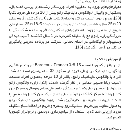
و بعد از مداخلات را ارزیابی کرد.
معیارهای‌های ورود به تحقیق: افراد ورزشکار رشته‌های پرشی (هندبال،
بسکتبال و والیبال)، والگوس داینامیک زانو بیش از 10 درجه طی فرود تک‌پا
[23]، عدم وجود آسیب در تنه و اندام تحتانی طی 6 ماه گذشته، گروه سنی
20 تا 25 سال، شاخص توده بدنی نرمال در محدوده 18/5 تا 25. معیارهای
خروج از تحقیق: وجود ناهنجاری‌های اسکلتی‌عضلانی، سابقه شکستگی یا
در‌رفتگی ران، زانو و مچ پا، سابقه کمر‌درد در 1 سال گذشته، آسیب‌دیدگی
وستیبولار و لیگامانی در اندام تحتانی، شرکت در برنامه تمرینی یادگیری
حرکتی در 1 سال گذشته [16].
آزمون فرود تک‌پا
از نرم‌افزار کینوویا نسخه 0/8.15 (Bordeaux, France) جهت غربالگری
والگوس داینامیک زانو طی فرود از سکوی 32 سانتی‌متری استفاده شد.
افراد با والگوس داینامیک زانوی بالاتر از 10 درجه به‌عنوان افراد مستعد
آسیب رباط صلیبی قدامی در نظر گرفته شدند [23]. زاویه والگوس زانو
به‌عنوان زاویه بین خطی که از برجستگی خاصره‌ای قدامی فوقانی به مرکز بین
کندیل‌ها (نه مرکز کشکک زانو) و خطی که از مرکز بین کندیل‌ها به مچ پا
امتداد می‌یابد، تعریف و اندازه‌گیری شد. زاویه والگوس داینامیک زانو
به‌عنوان تفاوت بین فریم استاتیک روی پلتفرم و فریم در لحظه انتهای تکلیف
فرود ارزیابی شد که با استفاده از فیلم‌برداری دو‌بعدی و نرم‌افزار کینوویا
انجام شد.
دستگاه آنالیز حرکت