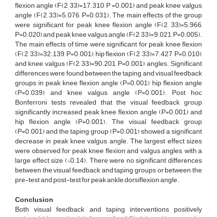
flexion angle (F(2, 33)=17.310, P =0.001) and peak knee valgus
angle (F(2, 33)=5.076, P=0.031). The main effects of the group
were significant for peak knee flexion angle (F(2, 33)=5.966,
P=0.020) and peak knee valgus angle (F(2, 33)=9.021, P=0.005).
The main effects of time were significant for peak knee flexion
(F(2, 33)=32.139, P=0.001), hip flexion (F(2, 33)=7.427, P=0.010),
and knee valgus (F(2, 33)=90.201, P=0.001) angles. Significant
differences were found between the taping and visual feedback
groups in peak knee flexion angle (P=0.001), hip flexion angle
(P=0.039), and knee valgus angle (P=0.001). Post hoc
Bonferroni tests revealed that the visual feedback group
significantly increased peak knee flexion angle (P=0.001) and
hip flexion angle (P=0.001). The visual feedback group
(P=0.001) and the taping group (P=0.001) showed a significant
decrease in peak knee valgus angle. The largest effect sizes
were observed for peak knee flexion and valgus angles, with a
large effect size (>0.14). There were no significant differences
between the visual feedback and taping groups or between the
pre-test and post-test for peak ankle dorsiflexion angle.
Conclusion
Both visual feedback and taping interventions positively