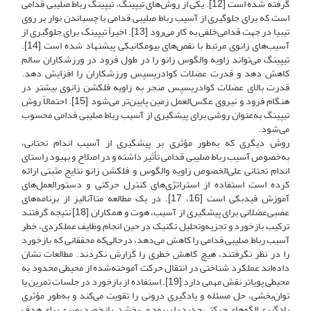
گرفته شده است [12]. یکی از روش‌های تیپینگ، تیپینگ رباط صلیبی قدامی
است که برای جلوگیری از آسیب رباط صلیبی قدامی با چسباندن نوار بر روی
تیبیا در جهت قدامی‌خلفی به کار می‌رود [13]. اخیراً تیپینگ برای جلوگیری از
آسیب‌های زانوی مرتبط با نقص‌های بیومکانیکی پیشنهاد شده است [14].
تیپینگ می‌تواند زاویه والگوس زانو را در طول فرود در ورزشکاران سالم
کاهش دهد و قدرت عضلات کوادریسپس ورزشکاران را افزایش دهد.
قدرت بالای عضلات کوادریسپس منجر به زاویه فلکشن زانوی بیشتر در
هنگام فرود و نیروی عکس‌العمل زمین پایین‌تر می‌شود [15]. احتمالاً روش
تیپینگ به‌عنوان روشی برای پیشگیری از آسیب رباط صلیبی قدامی محسوب
می‌شود.
روش دیگری که به‌طور مؤثری بر پیشگیری از آسیب اندام تحتانی،
به‌خصوص آسیب رباط صلیبی قدامی تأثیر داشته و در اصلاح و بهبود راستای
اندام تحتانی علی‌الخصوص زاویه والگوس و فلکشن زانو نتایج مثبتی ارائه
کرده است استفاده از استراتژی‌های کنترل حرکتی و دستورالعمل‌های
آموزش فیدبکی است [16، 17]. در یک مطالعه متاآنالیز از برنامه‌های
عصبی‌عضلانی برای پیشگیری از آسیب، هوت و همکاران [18] نتیجه گرفتند
ترکیب بازخورد و تجزیه‌و‌تحلیل تکنیک در حین انجام وظایف عملکردی، خطر
آسیب رباط صلیبی قدامی را کاهش می‌دهد، در‌حالی‌که محققانی که بازخورد
را در نظر نگرفتند، هیچ کاهش خطری را گزارش نکردند. مطالعات نشان
داده‌اند عملکرد شناختی در انتقال حرکت آموخته‌شده از محیطی محدود به
محیطی پویاتر نقش مهمی دارد [19]. استفاده از بازخورد در جلسات تمرین یا
توان‌بخشی، حل مسئله و یادگیری درونی را تقویت می‌کند و به‌طور مؤثری
یادگیری الگوهای حرکتی جدید را بهبود می‌بخشد. بازخورد بصری برای هدف