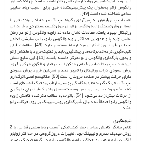
می‌شوند. این کاهش می‌تواند از‌نظر بالینی حائز اهمیت باشد، چراکه گشتاور
والگوس زانو به‌عنوان یک پیش‌بینی‌کننده قوی برای آسیب رباط صلیبی
قدامی شناخته شده است [49].
تغییرات پیش‌آزمون به پس‌آزمون گروه تیپینگ نیز معنادار بود؛ یعنی با
اعمال روش تیپینگ زاویه والگوس زانو در طول تکلیف عمکلردی پرش دراپ
ورتیکال بهبود یافت. مطالعات نشان داده‌اند زاویه والگوس زانو در زمان
تماس اولیه پا و همچنین حداکثر زاویه والگوس زانو، با ترنسلیشن قدامی
تیبیا در فرود ورزشکاران مرد ارتباط مستقیم دارد [49]. مطالعات قبلی
نتیجه‌گیری کرده‌اند برنامه‌های پیشگیری باید بر تکنیک فرود با فلکشن زانو
و بدون بارگذاری والگوس زانو تمرکز داشته باشند [11]. این نتایج نشان
می‌دهند تیپ رباط صلیبی قدامی ممکن است رفتار و الگوی حرکتی فرود
پرش عمودی دراپ ورتیکال را تغییر دهد و همچنین فرود پرش عمودی
دارای حرکت بیشتر در صفحه فرونتال است [53]. مکانیسم اصلی اثرگذاری
تیپینگ، تحریک گیرنده‌های مکانیکی پوستی، از‌طریق محرک لامسه‌ای است
که باعث بهبود حس عمقی، حس وضعیت مفصل و ادراک فرد برای جلوگیری
از حرکات بیش‌از‌حد می‌شود [54]. با‌توجه‌به مطالب ذکر‌شده کاهش زاویه
والگوس زانو احتمالاً به دنبال تأثیر‌گذاری روش تیپینگ بر روی حرکات زانو
باشد.
نتیجه‌گیری
نتایج بیانگر کاهش عوامل خطر کینماتیکی آسیب رباط صلیبی قدامی با 2
روش فیدبک بصری و تیپینگ بود. تغییرات درون‌گروهی در حداکثر زوایای
فلکشن زانو و هیپ و حداکثر زاویه والگوس زانو در گروه فیدبک بصری