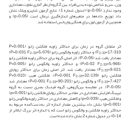
وزن، سن و شاخص توده بدنی افراد بین 2 گروه از‌نظر آماری تفاوت معناداری
وجود ندارد (0/05<p) (جدول شماره 1). نتایج آزمون شاپیرو ویلک نشان
داد توزیع داده‌ها در متغیرهای اندازه‌گیری نرمال است (0/05<p) و
همچنین از آزمون لون برای همگنی واریانس استفاده شد.
اثر متقابل گروه در زمان برای حداکثر زاویه فلکشن زانو (P=0/001,
=17/310) و حداکثر زاویه والگوس زانو (P=0/031, F
F
=5/076)
2/33
2/33
معنادار یافت شد (0/05>P). اثر اصلی گروه برای حداکثر زاویه فلکشن زانو
(P=0/02, F
=5/966) و حداکثر زاویه والگوس زانو (P=0/005,
2/33
F
=9/021) معنادار یافت شد. اثر اصلی زمان برای حداکثر زوایای
2/33
فلکشن زانو (P=0/001, F
=32/139)، فلکشن هیپ (P=0/010,
2/33
=7/427) و والگوس زانو (P=0/001, F
F
=90/201) معنادار شد
2/33
2/33
(0/05>P). در مقایسه بین‌گروهی، گروه فیدبک بصری نسبت به گروه
تیپینگ افزایش معناداری در مقادیر حداکثر زوایای فلکشن زانو (0/001=p)
و فلکشن هیپ (0/039=p) و کاهش معناداری در حداکثر زاویه والگوس زانو
(0/001=p) نشان داد.بیشترین مقدار اندازه اثر به‌دست‌آمده مربوط به
حداکثر زاویه فلکشن و والگوس زانو است که با اندازه اثر بزرگ (بالاتر از
0/14) در جدول شماره 2 نشان داده شده است.