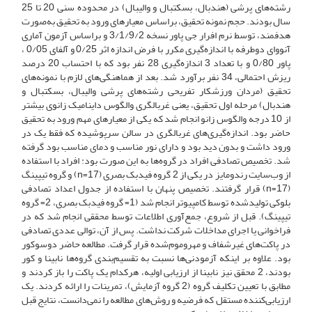
رشته‌های پرشی (هندبال، بسکتبال و والیبال) در محدوده سنی 20 تا 25
سال بودند. حجم نمونه تحقیق، بر‌اساس معیارهای ورود به تحقیق به‌صورت
هدفمند، توسط نرم افرار جی پاور نسخه 3/1/9/2 و بر‌اساس آزمون آماری
آنووای دو‌طرفه با اندازه‌گیری مکرر با فرض اندازه اثر 0/25 و آلفای 0/05 ،
پاور 0/80 و با تعداد 3 اندازه‌گیری 28 نفر بود که با احتساب 20 درصد
ریزش احتمالی، 34 نفر برآورد شد. بعد از هماهنگی‌های لازم با نمونه‌های
تحقیق (مردان ورزشکار تفریحی رشته‌های پرشی والیبال، بسکتبال و
هندبال) مرحله اول تحقیق، یعنی غربالگری والگوس داینامیک زانوی بیشتر
از 10 درجه والگوس زانو انجام شد که یکی از معیارهای مهم ورود به تحقیق
حاضر بود. اندازه‌گیری‌های غربالگری در سالن سرپوشیده که فقط یک در
ورود داشت و بدون دید بود و دارای نور مناسب و دمای مناسب بود گرفته
شد. تخصیص تصادفی افراد در گروه‌ها به این صورت بود: افراد با استفاده
از وب‌سایت رندومایز در یکی از 2 گروه فیدبک بصری (17=n) و گروه تیپینگ
(17=n) قرار گرفتند. تخصیص پنهان با استفاده از جدول اعداد تصادفی
بلوکی تولید‌شده توسط کامپیوتر انجام شد (1= گروه فیدبک بصری، 2= گروه
تیپینگ). قبل از شروع، جمع‌آوری اطلاعات توسط محققی انجام شد که در
فراخوانی یا اجرای مداخلات شرکت نداشت. پس از آن، توالی عددی تصادفی
در پاکت‌های غیرشفاف و مهر‌و‌موم‌شده قرار گرفت. مطالعه حاضر دو‌سو‌کور
بود. علاوه بر اینکه آزمودنی‌ها نسبت به تقسیم‌بندی گروه‌ها نابینا و کور
بودند، 2 محقق نیز نابینا از ارزیابی اولیه، هر‌کدام یک پاکت را باز کردند و
مطابق با تعیین تکلیف گروه (2 گروه آزمایش)، تمرینات را ارائه کردند. یک
ارزیابی‌کننده مستقل که فرضیه و روش‌های مطالعه را نمی‌دانست، نتایج قبل