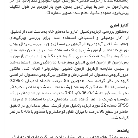
چسبانده شد تا از حرکت قدامی (جلو رفتن) تیبیا جلوگیری کند [20]. در آخر
پس‌آزمون در شرایط پیش‌آزمون بدون هیچ بازخوردی در طول تکلیف
پرش‌فرود عمودی تک‌پا، انجام شد (تصویر شماره 1).
آنالیز آماری
به‌منظور بررسی، تجزیه‌و‌تحلیل آماری داده‌های خام به‌دست‌آمده از تحقیق،
از آمار توصیفی و استنباطی استفاده شد. برای بررسی ویژگی‌های
جمعیت‌شناختی آزمودنی‌ها از آزمون تی مستقل و جهت بررسی نرمال بودن
توزیع داده‌ها از آزمون شاپیرو ویلک استفاده شد. برای تعیین تفاوت‌های
بین‌گروهی (گروه فیدبک بصری و گروه تیپینگ) و زمان (پیش‌آزمون و
پس‌آزمون) از آزمون آماری آنووای دو‌طرفه با اندازه‌گیری مکرر استفاده شد
و سپس مقایسه از‌طریق آزمون تعقیبی (بونفرونی) انجام شد. فاکتور
درون‌گروهی به‌عنوان اثر اصلی زمان و فاکتور بین‌گروهی به‌عنوان اثر اصلی
گروه در نظر گرفته شد. همچنین 95 درصد فاصله اطمینان (CI95%)
بر‌اساس اختلاف میانگین گروه تعدیل‌شده محاسبه شد و مقادیر اندازه اثر
به روش مجذور اتا، 0/14، 0/06 و 0/01 به ترتیب به‌عنوان اندازه اثر بزرگ،
متوسط و کوچک در نظر گرفته شد. داده‌های خام با استفاده از نرم‌افزار
SPSS نسخه 22 مورد تجزیه‌و‌تحلیل قرار گرفت. سطح معناداری در تحقیق
حاضر در سطح 95 درصد با میزان آلفای کوچک‌تر و یا مساوی با 0/05 در نظر
گرفته شد.
یافته‌ها
بررسی ویژگی‌های جمعیت‌شناختی نشان داد در میانگین و انحراف معیار قد،