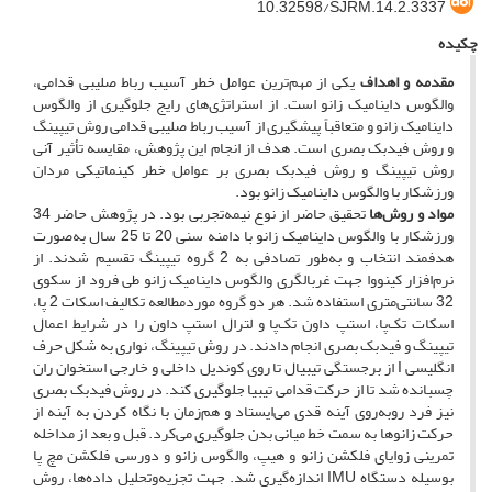
10.32598/SJRM.14.2.3337
چکیده
مقدمه و اهداف
یکی از مهم‌ترین عوامل خطر آسیب رباط صلیبی قدامی،
والگوس داینامیک زانو است. از استراتژی‌های رایج جلوگیری از والگوس
داینامیک زانو و متعاقباً پیشگیری از آسیب رباط صلیبی قدامی روش تیپینگ
و روش فیدبک بصری است. هدف از انجام این پژوهش، مقایسه تأثیر آنی
روش تیپینگ و روش فیدبک بصری بر عوامل خطر کینماتیکی مردان
ورزشکار با والگوس داینامیک زانو بود.
مواد و روش‌ها
تحقیق حاضر از نوع نیمه‌تجربی بود. در پژوهش حاضر 34
ورزشکار با والگوس داینامیک زانو با دامنه سنی 20 تا 25 سال به‌صورت
هدفمند انتخاب و به‌طور تصادفی به 2 گروه تیپینگ تقسیم شدند. از
نرم‌افزار کینووا جهت غربالگری والگوس داینامیک زانو طی فرود از سکوی
32 سانتی‌متری استفاده شد. هر دو گروه مورد‌مطالعه تکالیف اسکات 2 پا،
اسکات تک‌پا، استپ داون تک‌پا و لترال استپ داون را در شرایط اعمال
تیپینگ و فیدبک بصری انجام دادند. در روش تیپینگ، نواری به شکل حرف
انگلیسی I از برجستگی تیبیال تا روی کوندیل داخلی و خارجی استخوان ران
چسبانده شد تا از حرکت قدامی تیبیا جلوگیری کند. در روش فیدبک بصری
نیز فرد روبه‌روی آینه قدی می‌ایستاد و هم‌زمان با نگاه کردن به آینه از
حرکت زانوها به سمت خط میانی بدن جلوگیری می‌کرد. قبل و بعد از مداخله
تمرینی زوایای فلکشن زانو و هیپ، والگوس زانو و دورسی فلکشن مچ پا
بوسیله دستگاه IMU اندازه‌گیری شد. جهت تجزیه‌و‌تحلیل داده‌ها، روش