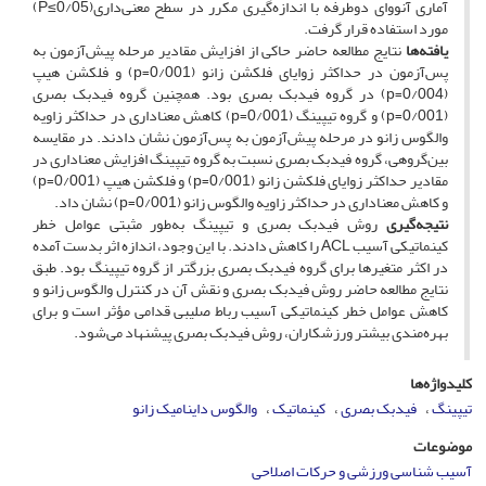
آماری آنووای دو‌طرفه با اندازه‌گیری مکرر در سطح معنی‌داری(P≤0/05)
مورد استفاده قرار گرفت.
یافته‌ها
نتایج مطالعه حاضر حاکی از افزایش مقادیر مرحله پیش‌آزمون به
پس‌آزمون در حداکثر زوایای فلکشن زانو (0/001=p) و فلکشن هیپ
(0/004=p) در گروه فیدبک بصری بود. همچنین گروه فیدبک بصری
(0/001=p) و گروه تیپینگ (0/001=p) کاهش معناداری در حداکثر زاویه
والگوس زانو در مرحله پیش‌آزمون به پس‌آزمون نشان دادند. در مقایسه
بین‌گروهی، گروه فیدبک بصری نسبت به گروه تیپینگ افزایش معناداری در
مقادیر حداکثر زوایای فلکشن زانو (0/001=p) و فلکشن هیپ (0/001=p)
و کاهش معناداری در حداکثر زاویه والگوس زانو (0/001=p) نشان داد.
نتیجه‌گیری
روش فیدبک بصری و تیپینگ به‌طور مثبتی عوامل خطر
کینماتیکی آسیب ACL را کاهش دادند. با این وجود، اندازه اثر بدست آمده
در اکثر متغیرها برای گروه فیدبک بصری بزرگتر از گروه تیپینگ بود. طبق
نتایج مطالعه حاضر روش فیدبک بصری و نقش آن در کنترل والگوس زانو و
کاهش عوامل خطر کینماتیکی آسیب رباط صلیبی قدامی مؤثر است و برای
بهره‌مندی بیشتر ورزشکاران، روش فیدبک بصری پیشنهاد می‌شود.
کلیدواژه‌ها
تیپینگ
فیدبک بصری
کینماتیک
والگوس داینامیک زانو
موضوعات
آسیب شناسی ورزشی و حرکات اصلاحی