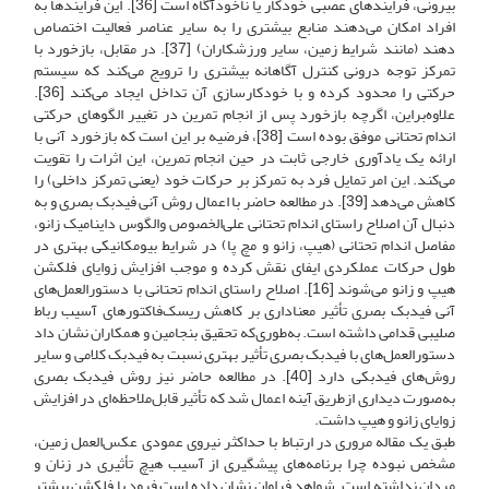
بیرونی، فرایندهای عصبی خودکار یا ناخودآگاه است [36]. این فرایندها به
افراد امکان می‌دهند منابع بیشتری را به سایر عناصر فعالیت اختصاص
دهند (مانند شرایط زمین، سایر ورزشکاران) [37]. در مقابل، بازخورد با
تمرکز توجه درونی کنترل آگاهانه بیشتری را ترویج می‌کند که سیستم
حرکتی را محدود کرده و با خودکارسازی آن تداخل ایجاد می‌کند [36].
علاوه‌بر‌این، اگرچه بازخورد پس از انجام تمرین در تغییر الگوهای حرکتی
اندام تحتانی موفق بوده است [38]، فرضیه بر این است که بازخورد آنی با
ارائه یک یادآوری خارجی ثابت در حین انجام تمرین، این اثرات را تقویت
می‌کند. این امر تمایل فرد به تمرکز بر حرکات خود (یعنی تمرکز داخلی) را
کاهش می‌دهد [39]. در مطالعه حاضر با اعمال روش آنی فیدبک بصری و به
دنبال آن اصلاح راستای اندام تحتانی علی‌الخصوص والگوس داینامیک زانو،
مفاصل اندام تحتانی (هیپ، زانو و مچ پا) در شرایط بیومکانیکی بهتری در
طول حرکات عملکردی ایفای نقش کرده و موجب افزایش زوایای فلکشن
هیپ و زانو می‌شوند [16]. اصلاح راستای اندام تحتانی با دستورالعمل‌های
آنی فیدبک بصری تأثیر معناداری بر کاهش ریسک‌فاکتورهای آسیب رباط
صلیبی قدامی داشته است. به‌طوری‌که تحقیق بنجامین و همکاران نشان داد
دستورالعمل‌های با فیدبک بصری تأثیر بهتری نسبت به فیدبک کلامی و سایر
روش‌های فیدبکی دارد [40]. در مطالعه حاضر نیز روش فیدبک بصری
به‌صورت دیداری از‌طریق آینه اعمال شد که تأثیر قابل‌ملاحظه‌ای در افزایش
زوایای زانو و هیپ داشت.
طبق یک مقاله مروری در ارتباط با حداکثر نیروی عمودی عکس‌العمل زمین،
مشخص نبوده چرا برنامه‌های پیشگیری از آسیب هیچ تأثیری در زنان و
مردان نداشته است. شواهد فراوان نشان داده است فرود با فلکشن بیشتر