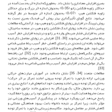
بصری افزایش معناداری را نشان داد. به‌طوری‌که اندازه اثر به‌دست‌آمده در
حداکثر زاویه فلکشن زانو (0/35) به‌عنوان اندازه اثر بزرگ و برای حداکثر
زاویه فلکشن هیپ (0/07) به‌عنوان اندازه اثر متوسط در نظر گرفته
می‌شود. نتایج گویای تأثیرگذاری بهتر روش آنی فیدبک بصری نسبت به
روش تیپینگ در افزایش زوایای فلکشن زانو و هیپ بود. از‌آنجایی‌که مطالعات
پیشین نشان داده‌اند زوایای اندک فلکشن زانو و هیپ در صفحه ساجیتال،
منجر به افزایش فشار ضربه‌ای وارده بر زانو و در‌نتیجه افزایش خطر آسیب
رباط صلیبی قدامی می‌شوند [30، 31]. افزایش در زوایای مفاصل ذکر‌شده
می‌تواند یافته ارزشمندی در راستای کاهش خطر آسیب رباط صلیبی قدامی
تلقی شود. طبق مطالعه‌ای بین زاویه فلکشن زانو و هیپ در طول فاز فرود و
نیروهای عکس‌العمل زمین، ارتباط مستقیمی وجود دارد [32]. این یافته‌ها
حاکی از آن است که تکنیک فرود نامناسب و کاهش فلکشن مفاصل تحتانی،
یکی از عوامل مهم در افزایش خطر آسیب رباط صلیبی قدامی به شمار می‌رود
[33].
مطالعات متعدد [34، 35] نشان داده‌اند در آموزش مهارت‌های حرکتی
ورزشی، ارائه بازخورد با تمرکز توجه بیرونی (مانند تمرکز بر اثر حرکت)
به‌جای تمرکز توجه درونی (مانند وضعیت خود اندام‌های فرد) نتایج بهتری در
پی دارد. به‌عنوان مثال، یک ورزشکار به دستوری مانند «زانوی خود را به
سمت مخروط هدایت کنید» بهتر از دستور «زانوی خود را بر روی پا حفظ کنید»
پاسخ می‌دهد. این رویکرد می‌تواند در پیشگیری از آسیب‌های ورزشی نیز
مؤثر باشد، زیرا تمرکز بر نتیجه دلخواه باعث بهبود هماهنگی عضلانی و
کاهش فشار بر مفاصل می‌شود. مکانیسم زیربنایی بازخورد با تمرکز توجه