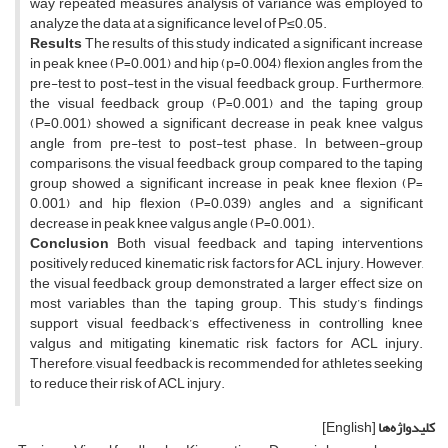
way repeated measures analysis of variance was employed to
analyze the data at a significance level of P≤0.05.
Results
The results of this study indicated a significant increase
in peak knee (P=0.001) and hip (p=0.004) flexion angles from the
pre-test to post-test in the visual feedback group. Furthermore,
the visual feedback group (P=0.001) and the taping group
(P=0.001) showed a significant decrease in peak knee valgus
angle from pre-test to post-test phase. In between-group
comparisons, the visual feedback group compared to the taping
group showed a significant increase in peak knee flexion (P=
0.001) and hip flexion (P=0.039) angles and a significant
decrease in peak knee valgus angle (P=0.001).
Conclusion
Both visual feedback and taping interventions
positively reduced kinematic risk factors for ACL injury. However,
the visual feedback group demonstrated a larger effect size on
most variables than the taping group. This study’s findings
support visual feedback’s effectiveness in controlling knee
valgus and mitigating kinematic risk factors for ACL injury.
Therefore, visual feedback is recommended for athletes seeking
to reduce their risk of ACL injury.
کلیدواژه‌ها
[English]