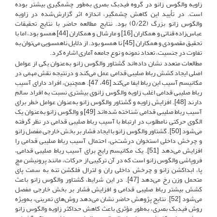
زاویه والگوس زانو در گروه فیدبک بصری به‌طور چشمگیری بیشتر بوده
است. در تأیید این کاهش چشمگیر، اندازه اثر گزارش‌شده در زاویه
والگوس زانو بزرگ (0/22) بود. نتایج مطالعه حاضر با نتایج تحقیقات
عباس‌زاده قناتی و همکاران [16] و مارشال و همکاران [44] همسو بود، اما با
تحقیق مقصودی و همکاران [45] نا همسو بود. از دلایل ناهمسویی می‌توان به
تفاوت در جنسیت، تعداد نمونه و نوع جامعه آماری اشاره کرد.
مطالعات متعدد نشان داده‌اند گشتاور والگوس زانو به‌عنوان یکی از عوامل
اصلی ایجاد کشش رباط صلیبی قدامی عمل می‌کند و در‌نتیجه نقش مهمی در
مکانیسم آسیب این رباط ایفا می‌کند [46، 47]. همچنین، افراد دارای آسیب
رباط صلیبی قدامی اغلب زاویه والگوس زانوی بیشتری نسبت به افراد سالم
دارند [48]. افزایش زاویه و گشتاور والگوس زانو به‌عنوان عوامل خطر برای
آسیب رباط صلیبی قدامی شناخته شده‌اند [49] و والگوس زانو به‌عنوان یک
الگوی حرکتی نامطلوب در ارتباط با آسیب رباط صلیبی قدامی در نظر گرفته
می‌شود [50]. گشتاور والگوس زانو با ایجاد فشار بر بخش خارجی مفصل زانو
و چرخش داخلی استخوان درشت‌نی، احتمال آسیب رباط صلیبی قدامی را
افزایش می‌دهد [51]. یک مکانیسم رایج برای آسیب رباط صلیبی قدامی،
فروپاشی والگوس زانو است که در آن ترکیبی از حرکات، مانند پرونیشن مچ
پا، ابداکشن زانو و چرخش داخلی ران و لترال فلکشن تنه به سمت پای
متحمل وزن رخ می‌دهد [47]. در این شرایط، گشتاور والگوس زانو باعث
کشش بیشتر رباط صلیبی قدامی و افزایش فشار بر بخش خارجی مفصل
می‌شود [52]. نتایج پژوهش حاضر نشان می‌دهد روش‌های تمرینی، به‌ویژه
روش فیدبک بصری، به‌طور مؤثری باعث کاهش حداکثر زاویه والگوس زانو