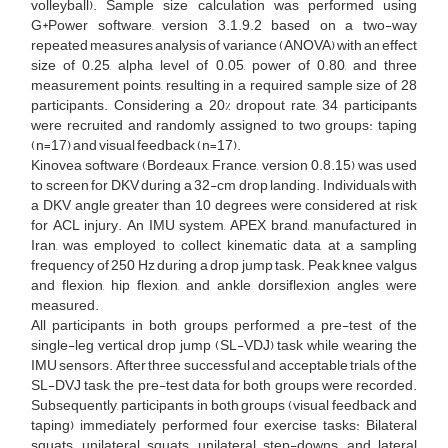
volleyball). Sample size calculation was performed using
G*Power software, version 3.1.9.2 based on a two-way
repeated measures analysis of variance (ANOVA) with an effect
size of 0.25, alpha level of 0.05, power of 0.80, and three
measurement points, resulting in a required sample size of 28
participants. Considering a 20% dropout rate, 34 participants
were recruited and randomly assigned to two groups: taping
(n=17) and visual feedback (n=17).
Kinovea software (Bordeaux, France, version 0.8.15) was used
to screen for DKV during a 32-cm drop landing. Individuals with
a DKV angle greater than 10 degrees were considered at risk
for ACL injury. An IMU system, APEX brand, manufactured in
Iran, was employed to collect kinematic data at a sampling
frequency of 250 Hz during a drop jump task. Peak knee valgus
and flexion, hip flexion, and ankle dorsiflexion angles were
measured.
All participants in both groups performed a pre-test of the
single-leg vertical drop jump (SL-VDJ) task while wearing the
IMU sensors. After three successful and acceptable trials of the
SL-DVJ task, the pre-test data for both groups were recorded.
Subsequently, participants in both groups (visual feedback and
taping) immediately performed four exercise tasks: Bilateral
squats, unilateral squats, unilateral step-downs, and lateral