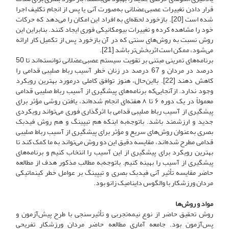
قرار دادن تغییرات عصبی‌عضلانی به‌صورت آنی یا پس از انجام تکلیف اجرا
شده است [20]. بازخورد لحظه‌ای به افراد این امکان را می‌دهد که حرکات
خود را مشاهده کرده و تغییرات بیومکانیکی فوری ایجاد کنند. بنابراین این
روش نسبت به روش‌های سنتی که در آن بازخورد پس از تکمیل کار ارائه
می‌شود، ممکن است اثربخش‌تر باشد [21].
برنامه‌های تمرینی مبتنی بر تقویت سیستم عصبی‌عضلانی توانسته‌اند تا 50
درصد در مردان و 67 درصد در زنان خطر آسیب رباط صلیبی قدامی را
کاهش دهند [22]. با‌این‌حال، هنوز توافق کاملی در‌مورد بهترین رویکرد
وجود ندارد. از‌آنجایی‌که برنامه‌های پیشگیری از آسیب رباط صلیبی قدامی
معمولاً در یک دوره ۶ تا ۸ هفته‌ای انجام شده‌اند، یافتن روشی مؤثر برای
پیشگیری از آسیب رباط صلیبی قدامی با اثرگذاری فوری می‌تواند رویکردی
جدید و ارزشمند باشد. با‌توجه‌به اینکه هم تیپینگ و هم روش فیدبک
بصری به‌عنوان روش‌های سریع و مؤثر برای پیشگیری از آسیب رباط صلیبی
قدامی مطرح شده‌اند، مقایسه دقیق این دو روش می‌تواند به ما کمک کند تا
بهترین رویکرد برای پیشگیری از این آسیب را انتخاب کنیم و برنامه‌های
پیشگیری از آسیب را بهینه کنیم. با‌توجه‌به مطالب مذکور هدف از مطالعه
حاضر مقایسه تأثیر آنی فیدبک بصری و تیپینگ بر عوامل خطر کینماتیکی
مردان ورزشکار با والگوس داینامیک زانو بود.
مواد و روش‌ها
روش تحقیق حاضر از نوع نیمه‌تجربی و تأثیر‌سنجی با طرح پیش‌آزمون و
پس‌آزمون بود. جامعه آماری مطالعه حاضر مردان ورزشکار تفریحی