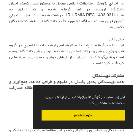
در اجرای پژوهش ملاحظات اخلاقی مطابق با دستورالعمل کمیته اخلاق
دانشگاه ارومیه در نظر گرفته شده و کد اخلاق به
شمارهIR.URMIA.REC.1403.031 دریافت شده است. قبل از اجرای
آزمون فرم رضایت‌نامه آگاهانه مورد تأیید دانشگاه توسط شرکت‌کنندگان
تکمیل شد.
حامی مالی
این مقاله برگرفته از پایان‌نامه کارشناسی ارشد نادیا بابامیری در گروه
فیزیولوژی ورزشی و حرکات اصلاحی دانشکده علوم ورزشی دانشگاه ارومیه
است و هیچ‌گونه کمک مالی از سازمان‌های دولتی، خصوصی و غیرانتفاعی
دریافت نکرده است.
مشارکت نویسندگان
همه نویسندگان به‌طور یکسان در مفهوم و طراحی مطالعه، جمع‌آوری و
تجزیه‌وتحلیل داده‌ها، تفسیر نتایج و تهیه پیش‌نویس مقاله مشارکت
داشتند.
این وب سایت از کوکی ها برای اطمینان از ارائه بهترین
خدمات استفاده می کند.
تعارض منافع
بنابر اظهار نویسندگان، این مقاله تعارض منافع ندارد.
متوجه شدم
تشکر و قدردانی
نویسندگان از تمامی ورزشکارانی که در این مطالعه شرکت کردند، تشکر و