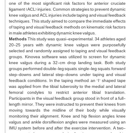
one of the most significant risk factors for anterior cruciate
ligament (ACL) injuries. Common strategies to prevent dynamic
knee valgus and ACL injuries include taping and visual feedback
techniques. This study aimed to compare the immediate effects
of taping and visual feedback methods on kinematic risk factors
in male athletes exhibiting dynamic knee valgus.
Methods
This study was quasi-experimental. 34 athletes aged
20-25 years with dynamic knee valgus were purposefully
selected and randomly assigned to taping and visual feedback
groups. Kinovea software was utilized to screen for dynamic
knee valgus during a 32-cm drop landing task. Both study
groups performed double-leg squats, single-leg squats, forward
step-downs, and lateral step-downs under taping and visual
feedback conditions. In the taping method, an “I” shaped tape
was applied from the tibial tuberosity to the medial and lateral
femoral condyles to restrict anterior tibial translation.
Participants in the visual feedback group stood in front of a full-
length mirror. They were instructed to prevent their knees from
moving towards the midline of their body while visually
monitoring their alignment. Knee and hip flexion angles, knee
valgus, and ankle dorsiflexion angles were measured using an
IMU system before and after the exercise intervention. A two-