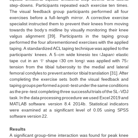
step-downs. Participants repeated each exercise ten times.
The visual feedback group participants performed all four
exercises before a full-length mirror. A corrective exercise
specialist instructed them to prevent their knees from moving
towards the body’s midline by visually monitoring their knee
valgus alignment [39]. Participants in the taping group
performed the four aforementioned exercises with the applied
taping. A standardized ACL taping technique was applied to the
participants’ knees. A 5-cm wide kinesio tex (Japan) elastic
tape, cut in an “I” shape (30 cm long), was applied with 75%
tension from the tibial tuberosity to the medial and lateral
femoral condyles to prevent anterior tibial translation [31]. After
completing the exercise sets, both the visual feedback and
taping groups performed a post-test under the same conditions
as the pre-test, completing three successful trials of the SL-VDJ
task. In the data processing procedure, we used Excel 2019 and
MATLAB software, version 8.4, 2014b. Statistical indicators
were examined at a significant level of 0.05 using SPSS
software, version 22.
Results
A significant group×time interaction was found for peak knee