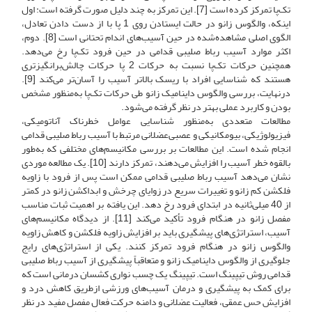
تک‌پا تمرکز کرده است [7]. این تمرکز به چند دلیل صورت گرفته است: اول
اینکه، والگوس زانو در حالت ایستادن روی 1 پا با از دست دادن تعادل،
الگوی اصلی مشاهده‌شده در حین آسیب‌های اندام تحتانی است [8]. دوم،
اکثر موارد آسیب رباط صلیبی قدامی در حین فرود تک‌پا رخ می‌دهد.
همچنین حرکات تک‌پا نسبت به حرکات 2 پا حرکات چالش‌برانگیزتری
هستند که شناسایی افراد با ریسک بالاتر آسیب را آسان‌تر می‌کند [9].
درنهایت، بررسی والگوس داینامیک زانو طی حرکات تک‌پا به‌منظور مشخص
بودن و کاربرد عملی بهتر در نظر گرفته می‌شود.
مطالعات متعددی به‌منظور شناسایی عوامل خطرناک آناتومیکی،
فیزیولوژیکی، بیومکانیکی و عصبی‌عضلانی مرتبط با آسیب رباط صلیبی قدامی
انجام شده است. این مطالعات بر بررسی مکانیسم‌های مختلفی که به‌طور
بالقوه خطر آسیب را افزایش می‌دهند، تمرکز دارند [10]. یک مطالعه موردی
نشان می‌دهد آسیب رباط صلیبی قدامی ممکن است پس از فرود با زاویه
فلکشن کم زانو و تغییرات سریع در زوایای چرخش و ابداکشن زانو در کمتر
از 40 میلی‌ثانیه در ابتدای فرود رخ دهد. این یافته بر اهمیت ثبات مناسب
مفصل زانو در هنگام فرود تأکید می‌کند [11]. از دیدگاه مکانیسم‌های
آسیب، استراتژی‌های پیشگیری باید بر افزایش زاویه فلکشن و کاهش زاویه
والگوس زانو در هنگام فرود تمرکز کنند. یکی از استراتژی‌های رایج
جلوگیری از والگوس داینامیک زانو و متعاقباً پیشگیری از آسیب رباط صلیبی
قدامی روش تیپینگ است. تیپینگ یک چسب نواری کشسان درمانی است که
برای کمک به پیشگیری و درمان آسیب‌های ورزشی از‌طریق کاهش درد و
افزایش حس عمقی، فعالیت عضلانی و دامنه حرکت فعال مفصل مفید در نظر