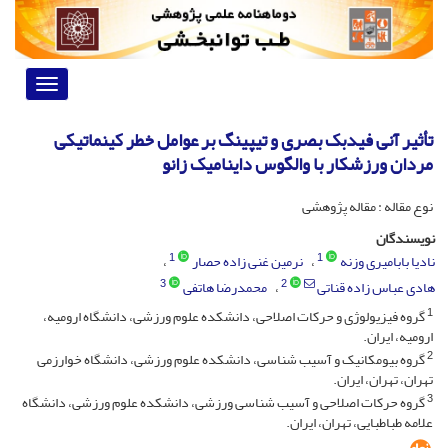
Toggle
vigation
تأثیر آنی فیدبک بصری و تیپینگ بر عوامل خطر کینماتیکی
مردان ورزشکار با والگوس داینامیک زانو
نوع مقاله : مقاله پژوهشی
نویسندگان
1
1
نادیا بابامیری وزنه
نرمین غنی زاده حصار
3
2
هادی عباس زاده قناتی
محمدرضا هاتفی
1
گروه فیزیولوژی و حرکات اصلاحی، دانشکده علوم ورزشی، دانشگاه ارومیه،
ارومیه، ایران.
2
گروه بیومکانیک و آسیب شناسی، دانشکده علوم ورزشی، دانشگاه خوارزمی
تهران، تهران، ایران.
3
گروه حرکات اصلاحی و آسیب شناسی ورزشی، دانشکده علوم ورزشی، دانشگاه
علامه طباطبایی، تهران، ایران.