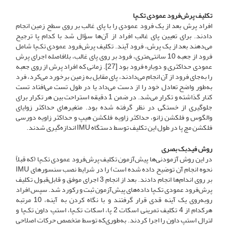
تکلیف پرش‌فرود عمودی تک‌پا
افراد پرش بعد از یک فرود عمودی را با پای غالب بر روی سطح زمین انجام
دادند. برای تعیین پای غالب افراد از آن‌ها سؤال شد با کدام پا ترجیح
می‌دهند بعد از یک پرش، فرود آیند. تکلیف پرش‌فرود عمودی تک‌پا شامل
فرود از جعبه 10 سانتی‌متری، فرود بر روی پای غالب، بلافاصله اجرای پرش
عمودی حداکثری و دوباره فرود بود [27]. زمانی که افراد پرش از روی جعبه
را به‌جای فرود از آن انجام می‌دادند، پای مقابل به زمین برخورد می‌کرد، فرد
به‌طور واضح تعادل خود را از دست می‌داد یا در طول تست می‌افتاد تست
کنار گذاشته و تکرار می‌شد. در ضمن 1 دقیقه استراحت بین هر تکرار برای
جلوگیری از خستگی در نظر گرفته شده بود. متغیرهای حداکثر زوایای
والگوس و فلکشن زانو، حداکثر زاویه فلکشن هیپ و حداکثر زاویه دورسی
فلکشن مچ پا در طول این تکلیف توسط دستگاه IMU اندازه‌گیری شدند.
روش فیدبک بصری
در این روش آزمودنی‌ها پیش‌آزمون تکلیف پرش‌فرود عمودی تک‌پا (که قبلاً
نحوه انجام آن توضیح داده شده است) را در شرایط نصب سنسورهای IMU
بر روی اندام‌ها انجام دادند. بعد از انجام 3 اجرای موفق و قابل‌قبول تکلیف
پرش‌فرود عمودی تک‌پا داده‌های پیش‌آزمون ثبت و رکورد شد. سپس افراد
روبه‌روی یک آینه قدی قرار گرفتند و با نگاه کردن به آینه، 10 مرتبه
هر‌کدام از 4 تکلیف تمرینی اسکات 2 پا، اسکات تک‌پا، استپ داون تک‌پا و
لترال استپ داون را اجرا کردند. به‌طوری‌که توسط متخصص حرکات اصلاحی