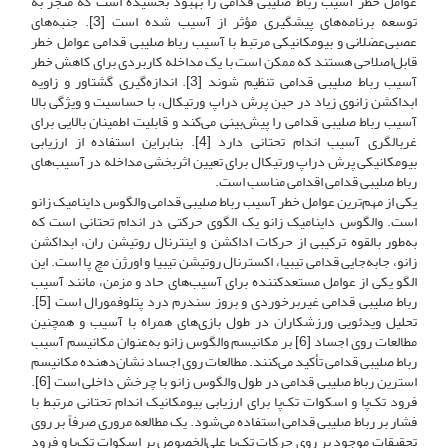
عوامل خطر آسیب رباط صلیبی قدامی را بهبود بخشیده است که منجر به
توسعه برنامه‌های پیشگیری مؤثر از آسیب شده است [3]. جنبه‌های
عصبی‌عضلانی و بیومکانیکی مرتبط با آسیب رباط صلیبی قدامی عوامل خطر
قابل‌اصلاحی هستند که ممکن است با یک مداخله کاربردی برای کاهش خطر
آسیب رباط صلیبی قدامی تنظیم شوند [3]. اندازه‌گیری گشتاور و زاویه
ابداکشن زانوی زیاد در حین پرش دراپ ورتیکال، با حساسیت و ویژگی بالا
آسیب رباط صلیبی قدامی را پیش‌بینی می‌کند و قابلیت اطمینان بالایی برای
غربالگری آسیب اندام تحتانی دارد [4]. بنابراین استفاده از ارزیابی
بیومکانیکی پرش دراپ ورتیکال برای تعیین اثربخشی مداخله در آسیب‌های
رباط صلیبی قدامی اقدامی مناسب است.
یکی از مهم‌ترین عوامل خطر آسیب رباط صلیبی قدامی والگوس داینامیک زانو
است. والگوس داینامیک زانو یک الگوی حرکتی در اندام تحتانی است که
به‌طور بالقوه ترکیبی از حرکات اداکشن و اینترنال روتیشن ران، ابداکشن
زانو، جابه‌جایی قدامی تیبیا، اکسترنال روتیشن تیبیا و اورژن مچ پا است. این
الگو یکی از عوامل مستعد‌کننده برای آسیب‌های حاد و مزمن، مانند آسیب
رباط صلیبی قدامی غیربرخوردی و بروز سندرم درد پتلوفمورال است [5].
تحلیل ویدئویی ورزشکاران در طول بازی‌های همراه با آسیب و همچنین
مطالعات روی اجساد [6] بر مکانیسم والگوس زانو به‌عنوان مکانیسم آسیب
رباط صلیبی قدامی تأکید می‌کنند. مطالعات روی اجساد نشان‌دهنده مکانیسم
استرین رباط صلیبی قدامی در طول والگوس زانو با چرخش داخلی است [6].
فرود تک‌پا و اسکوات تک‌پا برای ارزیابی بیومکانیک اندام تحتانی مرتبط با
فشار بر رباط صلیبی قدامی استفاده می‌شود. یک مطالعه مروری صرفاً بر روی
تحقیقات موجود بر روی حرکات تک‌پا علی‌الخصوص بر اسکوات تک‌پا و فرود