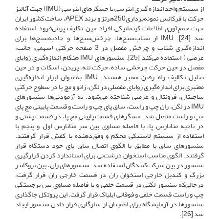
از سیستم واحد اندازه گیری اینرسی یا حسگرهای اینرسی (IMU) جهت آنالیز
حرکت با فرکانس نمونه‌برداری250هرتز و برند APEX، ساخت کشور ایران
جهت جمع‌آوری اطلاعات کینماتیکی افراد حین تکلیف پرش‌فرود استفاده
شد [24]. IMU از شتاب‌سنج‌ها، چرخش‌سنج‌ها و جاذبه‌سنج‌ها برای
اندازه‌گیری شتاب و چرخش مفصل در 3 صفحه حرکتی (سهمی، جانب،
عرضی ) استفاده می‌کند [25]. سنسورهای IMU هنگام اندازه‌گیری زوایای
مفصل در حین حرکت چرخشی ساده، حرکت تنه، پریدن، اسکات و در حین
تحلیل تکالیف راه رفتن معتبر هستند. IMU به‌عنوان ابزار اندازه‌گیری
معتبری برای اندازه‌گیری زوایای مفصلی در لگن، زانو و مچ پا در سطوح حرکتی
ساجیتال، فرونتال و عرضی شناخته می‌شود. به آزمودنی‌ها سنسورهای
IMU در لگن، ران چپ و راست، ساق پای چپ و راست و قسمت پایینی مچ پای
چپ و راست متصل شد. حسگرهای قسمت پایینی مچ پا، در قسمت پشتی و
در ناحیه متاتارس پا، با فاصله مساوی بین سر متاتارس اول و پنجم با
استفاده از سیستم لاستیکی محکم و وفق‌دهنده با کفش قرار گرفتند.
سنسورهای ساق پا مطابق با الگوی اتصال ساق پای خود دستگاه قرار
گرفتند. الگوی مناسب استخوان درشت‌نی برای استاندارد کردن قرارگیری
سنسور در بین شرکت‌کنندگان استفاده شد. سنسورهای ران، بین تروکانتر
بزرگ و کندیل خارجی استخوان ران در قسمت خارجی ران قرار گرفت،
در‌حالی‌که سنسور لگنی در قسمت خلفی و با فاصله مساوی بین برجستگی
چپ و راست قسمت خلفی و فوقانی ایلیاک قرار گرفت. این پروتکل جاگذاری
سنسورها در آزمایشگاه برای اطمینان از سازگاری قرار دادن سنسور ایجاد
شد [26].