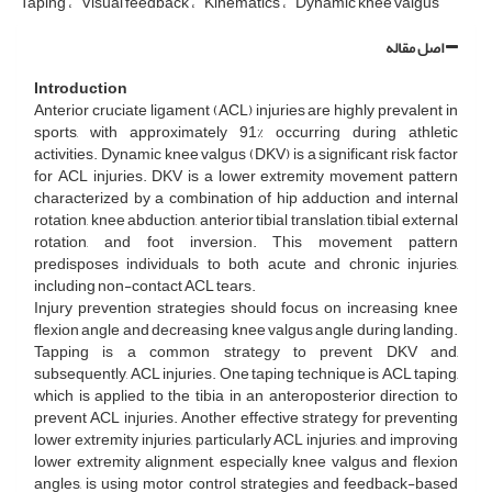
Taping
Visual feedback
Kinematics
Dynamic knee valgus
اصل مقاله
Introduction
Anterior cruciate ligament (ACL) injuries are highly prevalent in
sports, with approximately 91% occurring during athletic
activities. Dynamic knee valgus (DKV) is a significant risk factor
for ACL injuries. DKV is a lower extremity movement pattern
characterized by a combination of hip adduction and internal
rotation, knee abduction, anterior tibial translation, tibial external
rotation, and foot inversion. This movement pattern
predisposes individuals to both acute and chronic injuries,
including non-contact ACL tears.
Injury prevention strategies should focus on increasing knee
flexion angle and decreasing knee valgus angle during landing.
Tapping is a common strategy to prevent DKV and,
subsequently, ACL injuries. One taping technique is ACL taping,
which is applied to the tibia in an anteroposterior direction to
prevent ACL injuries. Another effective strategy for preventing
lower extremity injuries, particularly ACL injuries, and improving
lower extremity alignment, especially knee valgus and flexion
angles, is using motor control strategies and feedback-based