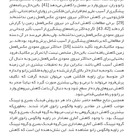
زانو و ران، نیروی وارد بر مفصل را کاهش می‌دهد [41]. با‌این‌حال برنامه‌های
پیشگیری از آسیب علی‌رغم افزایش این فلکشن در زوایای اندام تحتانی، تأثیر
قابل‌توجهی در کاهش حداکثر نیروی عمودی عکس‌العمل زمین نداشته‌اند
[29]. برخی مطالعات کاهش اندکی در نیروی عکس‌العمل زمین را گزارش
کرده‌اند [42، 43]. اگر‌چه اکثر برنامه‌های پیشگیری از آسیب تأثیر چندانی بر
نیروی عمودی عکس‌العمل زمین نداشته‌اند، ولی به‌نظر می‌رسد در آن دسته
از مطالعاتی که برنامه‌های پیشگیری از آسیب شامل پرش و فرود بوده‌اند، بر
بهبود مکانیک فرود تأکید داشتند [16]. حداکثر نیروی عمودی عکس‌العمل
زمین کاهش یافته است. با‌این‌حال مشخص نیست آیا تمرکز بر مکانیک فرود
به‌تنهایی برای کاهش حداکثر نیروی عمودی عکس‌العمل زمین و به دنبال آن
کاهش آسیب کافی باشد، بنابراین نیاز به تحقیقات بیشتری در این زمینه
هست. با‌توجه‌به اندازه اثر بالای گزارش‌شده برای زوایه فلکشن زانو و اندازه
اثر متوسط برای زاویه فلکشن هیپ می‌توان نتیجه گرفت که تکلیف
پرش‌فرود می‌تواند با نرمی و روانی بیشتری صورت گیرد که نهایتاً منجر به
کاهش نیروهای وارده از سطح شود و به دنبال آن باعث کاهش نیروهای وارد
بر زانو و رباط صلیبی قدامی شود.
همچنین نتایج مطالعه حاضر نشان داد هر دو روش فیدبک بصری و تیپینگ
موجب کاهش در مقادیر زاویه والگوس زانوی افراد شدند. به‌طوری‌که
بیشترین کاهش درون‌گروهی به ترتیب مربوط به گروه فیدبک بصری و گروه
تیپینگ بود. با وجود کاهش آماری معنادار در زاویه والگوس زانوی افراد
گروه تیپینگ، کاهش آماری معناداری بین گروه فیدبک بصری و گروه تیپینگ
در زاویه والگوس زانو مشاهده شد. این نشان‌دهنده این است که کاهش