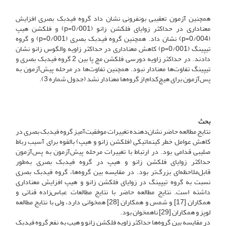
همچنین آزمون تعقیبی بونفرونی نشان داد گروه فیدبک بصری افزایش
معناداری در حداکثر زوایای فلکشن زانو (0/001=p) و فلکشن هیپ
(0/004=p) نشان داد. همچنین گروه فیدبک بصری (0/001=p) و گروه
تیپینگ (0/001=p) کاهش معناداری در حداکثر زاویه والگوس زانو نشان
دادند. در حداکثر زاویه دورسی فلکشن مچ پا بین 2 گروه فیدبک بصری و
تیپینگ تفاوت‌ها معنادار نبود. همچنین تفاوت‌ها در مرحله پیش‌آزمون به
پس‌آزمون برای هیچ‌کدام از گروه‌ها معنادار نشد (جدول شماره 3).
بحث
نتایج مطالعه حاضر نشان‌دهنده تغییرات موفقیت‌آمیز گروه فیدبک بصری در
کاهش عوامل خطر کینماتیکی (فلکشن زانو و هیپ) بالقوه برای آسیب رباط
صلیبی قدامی بود. در ارتباط با تغییرات مرحله پیش‌آزمون به پس‌آزمون
حداکثر زوایای فلکشن زانو و هیپ در گروه فیدبک بصری به‌طور
قابل‌ملاحظه‌ای بزرگ‌تر بود. در مقایسه بین گروه‌ها، گروه فیدبک بصری
نسبت به گروه تیپینگ در زوایای فلکشن زانو و هیپ افزایش معناداری
داشته است. نتایج مطالعه حاضر با نتایج مطالعات عباس‌زاده قناتی و
همکاران [17] و شمس و همکاران [28] همخوانی دارد، ولی با نتایج مطالعه
لوپز و همکاران [29] ناهمخوان بود.
در مقایسه‌ بین گروه‌ها حداکثر زاویه فلکشن زانو و هیپ به نفع گروه فیدبک