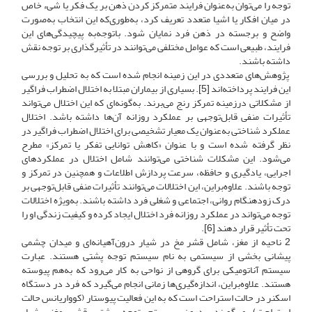
توجه را می‌توان به‌عنوان فرایند متمرکز کردن ذهن بر یک فکر یا شیء خاص
در میان افکار یا اشیا متعدد تعریف کرد، به‌طوری‌که این انتخاب به‌صورت
واضح و برجسته در ذهن فرد نمایان شود. باتوجه‌به پیچیدگی‌های این
فرایند، طبیعی است که عوامل مختلفی می‌توانند در تأثیرگذاری بر توجه نقش
داشته باشند.
پژوهش‌های متعددی در این زمینه انجام‌ شده است که به تحلیل و بررسی
این فرایند پرداخته‌اند [5]. بسیاری از بیماران مبتلا به اختلال اضطراب فراگیر
از مشکلاتی در‌زمینه تمرکز رنج می‌برند. به‌گونه‌ای که این اختلال می‌تواند
تأثیرات منفی قابل‌توجهی بر عملکرد روزانه آن‌ها داشته باشد. اختلال
عملکرد شناختی به‌عنوان یک معیار تشخیصی برای اختلال اضطراب فراگیر در
نظر گرفته ‌شده است و با ‌عنوان «کاهش توانایی تفکر یا تمرکز» مطرح
می‌شود. این مشکلات شناختی می‌توانند شامل اختلال در عملکردهای
اجرایی، یادگیری و حافظه، سرعت پردازش اطلاعات و همچنین در تمرکز و
توجه باشند. علاوه‌براین، این اختلالات می‌توانند تأثیرات منفی قابل‌توجهی بر
درک زودهنگام روانی، اجتماعی و شغلی فرد داشته باشند. به‌ویژه اختلالات
توجه می‌تواند در عملکرد روزانه فرد اختلال ایجاد کرده و کیفیت زندگی او را
تحت تأثیر قرار دهند [6].
2 ناحیه از مغز، شامل قشر مخ در شیار درون‌آهیانه‌ای و میدان چشمی
پیشانی بخشی از سیستمی به‌ نام سیستم توجه پشتی هستند. عبارت
سیستم آناتومیکی برای گروهی از نواحی به‌ کار می‌رود که به‌هم‌ پیوسته
هستند. علاوه‌براین، اندازه‌گیری‌ها زمانی انجام می‌گیرد که فرد در دستگاه
اسکنر در حالت استراحت است که به این فعالیت پیوستار (کوواریانس حالت
استراحت) می‌گویند. درون سیستم توجه پشتی قشر مغز، شیار