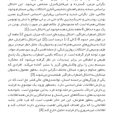
نگرانی مزمن، گسترده و غیرقابل‌کنترل مشخص می‌شود. این اختلال
بر‌اساس نسخه پنجم راهنمای تشخیصی‌آماری اختلالات روانی مستلزم وجود
علائمی، مثل نگرانی شدید و احساس بی‌قراری‌، احساس خستگی و عصبی
بودن، زودرنجی و تحریک‌پذیری بالا و حتی در برخی مواقع با تنش و تونوس
عضلانی همراه است که مجموعه‌ای از علائم فوق در صورت پایدار بودن در
یک دوره حداقل 6 ماهه نشان‌دهنده وجود این اختلال است [1].‌
اختلال اضطراب فراگیر، اختلال پیچیده‌ای است که میزان شیوع 12 ماهه آن
در طول عمر حدود 2/8 الی 1/2 درصد است [2]. این اختلال با افزایش خطر
ابتلا به بیماری‌های جسمی همراه است و به‌عنوان یک عامل خطر مهم در بروز
طیف وسیعی از اختلالات روان‌پزشکی، از‌جمله افسردگی و سوءمصرف مواد،
مورد توجه قرار گرفته است. از دیدگاه بالینی، اضطراب به‌عنوان یک پاسخ
طبیعی و انطباقی در برابر تهدیدات در نظر گرفته می‌شود که عملکرد
سیستم بدن را برای واکنش‌های گریز یا ستیز آماده می‌کند. افرادی که
به‌طور مداوم در‌مورد مسائل مختلف نگرانی دارند، به‌طور معمول به‌عنوان
مبتلایان به اختلال اضطراب فراگیر طبقه‌بندی می‌شوند [3].
یکی از ویژگی‌های برجسته انسان، توانمندی‌های عالی قشر مخ است که در
پردازش اطلاعات نقش اساسی دارد. به‌منظور ورود یک موضوع به فرایند
پردازش ادراک، نخستین مرحله توجه فرد به این موضوع است. باتوجه‌به
محدودیت‌های دستگاه‌های حسی انسان و عدم امکان پردازش همه اطلاعات
دریافتی به‌طور هم‌زمان، این امر حائز اهمیت است که فرد قادر باشد
اطلاعاتی را که برای اهداف کنونی‌اش اهمیت بیشتری دارند انتخاب کند و
اطلاعات غیرضروری را از فرایند تحلیل خارج کند [4].