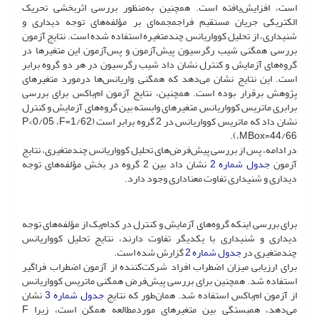
است، افزایش‌یافته است. همچنین به‌منظور بررسی اثربخشی تحریک
الکتریکی جریان مستقیم فراجمجمه‌ای بر مؤلفه‌های توجه دیداری و
شنیداری، از تحلیل کوواریانس چندمتغیره استفاده شده است. نتایج آزمون
بررسی همگنی شیب رگرسیون پیش‌آزمون و پس‌آزمون این متغیرها در
گروه‌های آزمایش و کنترل نشان داد شیب رگرسیون در هر دو گروه برابر
است. این نتایج نشان می‌دهد که همگنی واریانس‌ها در‌مورد متغیرهای
پژوهش برقرار بوده است. همچنین، نتایج آزمون ام‌باکس برای بررسی
برابری ماتریس کوواریانس متغیرهای وابسته بین گروه‌های آزمایش و کنترل
نشان داد که ماتریس کوواریانس در 2 گروه برابر است (P<0/05 ،F=1/62
،MBox=44/66)‌.
در ادامه، پس از بررسی پیش‌فرض‌های تحلیل کوواریانس چندمتغیری، نتایج
آزمون
جدول شماره 2
نشان داد بین 2 گروه در بخش مؤلفه‌های توجه
دیداری و شنیداری تفاوت معناداری وجود دارد.
برای بررسی اینکه گروه‌های آزمایش و کنترل در کدام‌یک از مؤلفه‌های توجه
دیداری و شنیداری با یکدیگر تفاوت دارند، نتایج تحلیل کوواریانس
چندمتغیری در
جدول شماره 2
گزارش شده است.
برای ارزیابی میزان اضطراب افراد شرکت‌کننده از آزمون اضطراب فراگیر
استفاده شد. همچنین برای بررسی پیش‌فرض همگنی ماتریس کوواریانس
از آزمون ام‌باکس استفاده شد. همان‌طور که نتایج
جدول شماره 3
نشان
می‌دهد، همبستگی بین متغیرهای مورد‌مطالعه همگن است، زیرا F