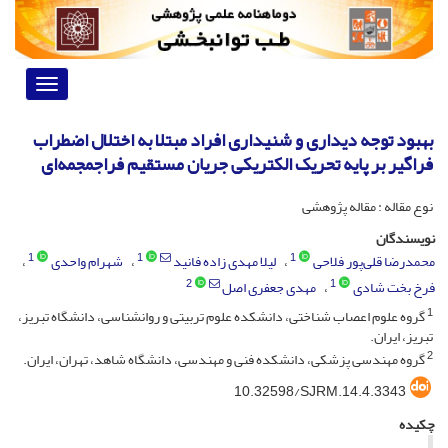
Toggle
vigation
بهبود توجه دیداری و شنیداری افراد مبتلا به اختلال اضطراب
فراگیر‌ بر پایه تحریک الکتریکی جریان مستقیم فراجمجمه‌ای
نوع مقاله : مقاله پژوهشی
نویسندگان
1
1
1
محمدرضا قلی‌پور فلاحی
لیلا مهدی زاده فانید
شهرام واحدی
2
1
فرخ بخت شادی
مهدی جعفری اصل
1
گروه علوم اعصاب شناختی، دانشکده علوم تربیتی و روانشناسی، دانشگاه تبریز،
تبریز، ایران.
2
گروه مهندسی پزشکی، دانشکده فنی و مهندسی، دانشگاه شاهد، تهران، ایران.
10.32598/SJRM.14.4.3343
چکیده