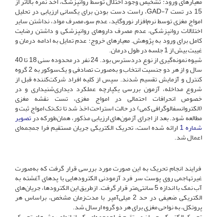
معیارهای ورود: تشخیص وجود اختلال توسط روانپزشک، اخذ نمره بالاتر از
15 در تست GAD-7، راست دست بودن برای یکسانی ارزیابی در تحلیل
امواج مغزی توسط نرم‌افزار نوروگاید، عدم سوء‌مصرف مواد، نداشتن سایر
اختلالات روانپزشکی، عدم مصرف داروهای روانپزشکی و داشتن رضایت
کامل برای ورود به پژوهش. معیار‌های خروج: عدم تمایل به ادامه درمان و
غیبت بیش از 1 جلسه در طول درمان.‌
شیوه نمونه‌گیری از نوع در‌دسترس بود. 24 نفر در محدوده سنی 18 تا 40
سال و از هر دو جنسیت انتخاب و به‌صورت تصادفی و یک‌سو‌کور به 2 گروه
کنترل و آِزمایش تقسیم شدند. سپس از کلیه افراد شرکت‌کننده قبل از
شروع مداخله، آزمون بررسی یکپارچه عملکرد دیداری‌شنیداری و در
خصوص انحرافات احتمالی در امواج مغزی، تست نقشه مغزی
(الکتروانسفالوگرافی کمی) در حالت استراحت اخذ شد تا تک‌تک امواج ثبت و
مطالعه شود. بعد از اجرای آزمون‌های ارزیابی مذکور، همان‌طورکه در
تصویر
شماره 1
ارائه شده است، تحریک الکتریکی جریان مستقیم فرا جمجمه‌ای
اعمال شد.
فرایند انجام تحریک به این صورت مورد بررسی قرار گرفت که به‌صورت
غیرتهاجمی روی پوست سر فرد آزمودنی الکترودهایی با پدهای‌ آغشته به
آب نمک با اندازه 5 سانتی‌متر قرار گرفت. از‌طریق این الکترودها، جریان‌های
الکتریکی ضعیفی در حد 2 میلی‌آمپر با مدت‌زمان مشخص، بر‌اساس هر
پروتکل، به نواحی مغزی برای هر دو گروه ارسال شد.
تحریک الکتریکی جریان مستقیم فراجمجمه‌ای یکی از انواع روش‌های تحریک