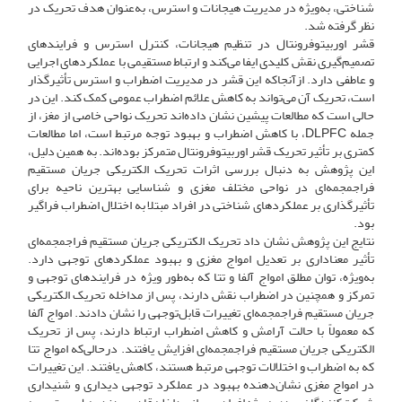
شناختی، به‌ویژه در مدیریت هیجانات و استرس، به‌عنوان هدف تحریک در
نظر گرفته شد.
قشر اوربیتوفرونتال در تنظیم هیجانات، کنترل استرس و فرایندهای
تصمیم‌گیری نقش کلیدی ایفا می‌کند و ارتباط مستقیمی با عملکردهای اجرایی
و عاطفی دارد. از‌آنجا‌که این قشر در مدیریت اضطراب و استرس تأثیرگذار
است، تحریک آن می‌تواند به کاهش علائم اضطراب عمومی کمک کند. این در
حالی است که مطالعات پیشین نشان داده‌اند تحریک نواحی خاصی از مغز، از
جمله DLPFC، با کاهش اضطراب و بهبود توجه مرتبط است، اما مطالعات
کمتری بر تأثیر تحریک قشر اوربیتوفرونتال متمرکز بوده‌اند. به همین دلیل،
این پژوهش به دنبال بررسی اثرات تحریک الکتریکی جریان مستقیم
فراجمجمه‌ای در نواحی مختلف مغزی و شناسایی بهترین ناحیه برای
تأثیرگذاری بر عملکردهای شناختی در افراد مبتلا به اختلال اضطراب فراگیر
بود.
نتایج این پژوهش نشان داد تحریک الکتریکی جریان مستقیم فراجمجمه‌ای
تأثیر معناداری بر تعدیل امواج مغزی و بهبود عملکردهای توجهی دارد.
به‌ویژه، توان مطلق امواج آلفا و تتا که به‌طور ویژه در فرایندهای توجهی و
تمرکز و همچنین در اضطراب نقش دارند، پس از مداخله تحریک الکتریکی
جریان مستقیم فراجمجمه‌ای تغییرات قابل‌توجهی را نشان دادند. امواج آلفا
که معمولاً با حالت آرامش و کاهش اضطراب ارتباط دارند، پس از تحریک
الکتریکی جریان مستقیم فراجمجمه‌ای افزایش یافتند. در‌حالی‌که امواج تتا
که به اضطراب و اختلالات توجهی مرتبط هستند، کاهش یافتند. این تغییرات
در امواج مغزی نشان‌دهنده بهبود در عملکرد توجهی دیداری و شنیداری