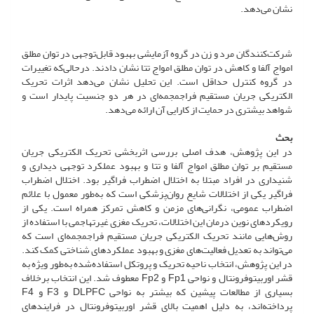
نشان می‌دهد.
شرکت‌کنندگان مرد و زن در گروه آزمایشی بهبود قابل‌توجهی در توان مطلق
امواج آلفا و کاهش در توان مطلق امواج تتا نشان دادند. در‌حالی‌که تغییرات
در گروه کنترل حداقل است. این تحلیل نشان می‌دهد اثرات تحریک
الکتریکی جریان مستقیم فراجمجمه‌ای در هر دو جنسیت پایدار است و
شواهد بیشتری در حمایت از کارایی آن ارائه می‌دهد.
بحث
در این پژوهش، هدف اصلی بررسی اثربخشی تحریک الکتریکی جریان
مستقیم بر توان مطلق امواج آلفا و تتا و بهبود عملکرد توجهی دیداری و
شنیداری در افراد مبتلا به اختلال اضطراب فراگیر بود. اختلال اضطراب
فراگیر یکی از اختلالات شایع روان‌پزشکی است که به‌طور معمول با علائم
اضطراب عمومی، نگرانی‌های مزمن و کاهش تمرکز همراه است. یکی از
رویکردهای نوین درمان این اختلالات، تحریک مغزی غیرتهاجمی با استفاده از
روش‌هایی مانند تحریک الکتریکی جریان مستقیم فراجمجمه‌ای است که
می‌تواند به تعدیل فعالیت‌های مغزی و بهبود عملکردهای شناختی کمک کند.
در این پژوهش، انتخاب ناحیه تحریک و پروتکل استفاده‌شده به‌طور ویژه به
قشر اوربیتوفرونتال و نواحی Fp1 و Fp2 معطوف شد. این انتخاب برخلاف
بسیاری از مطالعات پیشین که بیشتر به نواحی DLPFC و F3 و F4
پرداخته‌اند، به دلیل اهمیت بالای قشر اوربیتوفرونتال در فرایندهای