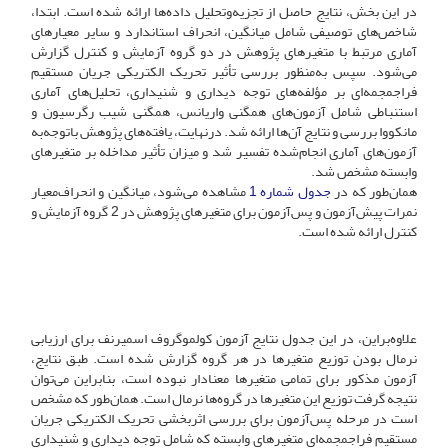
در این بخش، نتایج حاصل از تجزیه‌وتحلیل داده‌ها ارائه شده است. ابتدا،
شاخص‌های توصیفی شامل میانگین، انحراف استاندارد و سایر معیارهای
آماری مرتبط با متغیرهای پژوهش در دو گروه آزمایش و کنترل گزارش
می‌شود. سپس به‌منظور بررسی تأثیر تحریک الکتریکی جریان مستقیم
فراجمجمه‌ای بر مؤلفه‌های توجه دیداری و شنیداری، تحلیل‌های آماری
استنباطی شامل آزمون‌های همگنی واریانس، همگنی شیب رگرسیون و
مانکووا بررسی و نتایج آن‌ها ارائه شد. در‌نهایت، یافته‌های پژوهش باتوجه‌به
آزمون‌های آماری انجام‌شده تفسیر شد و میزان تأثیر مداخله بر متغیرهای
وابسته مشخص شد.
همان‌طور که در
جدول شماره 1
مشاهده می‌شود، میانگین و انحراف‌معیار
نمرات پیش‌آزمون و پس‌آزمون برای متغیرهای پژوهش در 2 گروه آزمایش و
کنترل ارائه شده است.
علاوه‌براین، در این جدول نتایج آزمون کولموگروف اسمیرنف برای ارزیابی
نرمال بودن توزیع متغیرها در هر گروه گزارش شده است. طبق نتایج،
آزمون مذکور برای تمامی متغیرها معنادار نبوده است، بنابراین می‌توان
نتیجه گرفت توزیع این متغیرها در گروه‌ها نرمال است. همان‌طور که مشخص
است در مرحله پس‌آزمون برای بررسی اثربخشی تحریک الکتریکی جریان
مستقیم فراجمجمه‌ای متغیرهای وابسته که شامل توجه دیداری و شنیداری