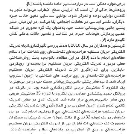
برخی موارد ممکن است در درازمدت نیز ادامه داشته باشند [8].
پژوهش‌ها حاکی از آن است که افزایش سطح اضطراب می‌تواند منجر به
کاهش توانایی توجه و تمرکز شود. توانایی شناسایی دقیق حالات چهره
دیگران، نقشی اساسی در تعاملات اجتماعی ایفا می‌کند. در این میان، قشر
پشتی جانبی پیش‌پیشانی سمت چپ، به‌عنوان یک گره محوری در شبکه
عصبی پردازش هیجانات چهره، در شناخت و تفسیر حالات عاطفی نقش
کلیدی دارد [9].
کریستین و همکاران در سال 2018 با هدف بررسی تأثیرگذاری انجام تحریک
الکتریکی جریان مستقیم فراجمجمه‌ای تک‌جلسه‌ای روی شناخت افراد سالم
مطالعه‌ای انجام دادند [10]. در این مطالعه، با‌توجه‌به بحث روش‌شناختی
فعلی در‌مورد تحریک الکتریکی جریان مستقیم فراجمجمه‌ای، رویکردی
جایگزین برای اندازه‌گیری اثرات تحریک الکتریکی جریان مستقیم
فراجمجمه‌ای تک‌جلسه‌ای بر روی فرایند های شناختی با آزمون استروپ
ایجاد شد. ناحیه قشر پشتی جانبی پیش‌پیشانی سمت چپ در طراحی قبلی با
یک الکترود 9 سانتی‌متر مربعی الکترودگذاری شده بود. درحالی‌که در
پروتکل جدید پیشنهادی مطالعه، این الکترود با اندازه 35 سانتی‌متر مربعی
روی قشر جانبی‌پس‌سری قرار داده شد. تحریک آندی در مقابل تحریک
کاتدی انجام شد و آزمون استروپ برای اندازه‌گیری اثرات تحریک الکتریکی
جریان مستقیم فراجمجمه‌ای تک‌جلسه‌ای روی آزمودنی‌ها انجام شد. در این
پژوهش در یک نمونه 32 نفری از دانش‌آموزان سالم، کریستین و همکاران
به‌صورت تک جلسه‌ای، اث قابل‌توجهی از تحریک الکتریکی جریان مستقیم
فراجمجمه‌ای بر روی اثر استروپ در داده‌های خطا را مشاهده کردند.