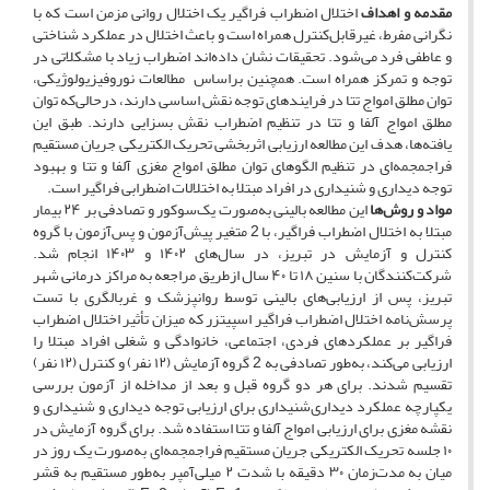
مقدمه و اهداف
اختلال اضطراب فراگیر یک اختلال روانی مزمن است که با
نگرانی مفرط، غیرقابل‌کنترل همراه است و باعث اختلال در عملکرد شناختی
و عاطفی فرد می‌شود. تحقیقات نشان داده‌اند اضطراب زیاد با مشکلاتی در
توجه و تمرکز همراه است. همچنین بر‌اساس مطالعات نوروفیزیولوژیکی،
توان مطلق امواج تتا در فرایندهای توجه نقش اساسی دارند، درحالی‌که توان
مطلق امواج آلفا و تتا در تنظیم اضطراب نقش بسزایی دارند. طبق این
یافته‌ها، هدف این مطالعه ارزیابی اثربخشی تحریک الکتریکی جریان مستقیم
فراجمجمه‌ای در تنظیم الگوهای توان مطلق امواج مغزی آلفا و تتا و بهبود
توجه دیداری و شنیداری در افراد مبتلا به اختلالات اضطرابی فراگیر است.
مواد و روش‌ها
این مطالعه بالینی به‌صورت یک‌سو‌‌کور و تصادفی بر ۲۴ بیمار
مبتلا به اختلال اضطراب فراگیر، با 2 متغیر پیش‌آزمون و پس‌آزمون با گروه
کنترل و آزمایش در تبریز، در سال‌های ۱۴۰۲ و ۱۴۰۳ انجام شد.
شرکت‌کنندگان با سنین ۱۸ تا ۴۰ سال از‌طریق مراجعه به مراکز درمانی شهر
تبریز، پس از ارزیابی‌های بالینی توسط روانپزشک و غربالگری با تست
پرسش‌نامه اختلال اضطراب فراگیر اسپیتزر که میزان تأثیر اختلال اضطراب
فراگیر بر عملکردهای فردی، اجتماعی، خانوادگی و شغلی افراد مبتلا را
ارزیابی می‌کند، به‌طور تصادفی به 2 گروه آزمایش (۱۲ نفر) و کنترل (۱۲ نفر)
تقسیم شدند. برای هر دو گروه قبل و بعد از مداخله از آزمون بررسی
یکپارچه عملکرد دیداری‌شنیداری برای ارزیابی توجه دیداری و شنیداری و
نقشه مغزی برای ارزیابی امواج آلفا و تتا استفاده شد. برای گروه آزمایش در
۱۰ جلسه تحریک الکتریکی جریان مستقیم فراجمجمه‌ای‌ به‌صورت یک روز در
میان به مدت‌زمان ۳۰ دقیقه با شدت ۲ میلی‌آمپر به‌طور مستقیم به قشر