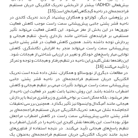
بیش‌فعالی (ADHD) بیشتر از اثربخشی تحریک الکتریکی جریان مستقیم
فراجمجمه‌ای در ناحیه گیجگاهی‌آهیانه‌ای است[15].
در پژوهشی دیگر، کولزاتو و همکاران پیشنهاد کردند تحریک کاتدی در
ناحیه قشر پشتی جانبی پیش‌پیشانی سمت راست موجب کاهش فعالیت
نورون‌ها در این بخش از مغز می‌شود. این کاهش فعالیت می‌تواند تأثیر
مستقیمی بر فرایندهای شناختی مانند بازداری پاسخ، تنظیم هیجانی و
پردازش توجه داشته باشد. همچین کاهش فعالیت در قشر پشتی جانبی
پیش‌پیشانی سمت راست می‌تواند منجر به افزایش تکانشگری، کاهش
توانایی مهار پاسخ‌های خودکار و تغییر در ارزیابی شناختی از هیجانات شود.
این یافته‌ها نقش کلیدی این ناحیه در تنظیم رفتار و هیجانات و توجه و تمرکز
را تأیید می‌کنند [16].
در مطالعات دیگری از نوبوساکو و همکاران، نشان داده شده ‌است تحریک
الکتریکی جریان مستقیم فراجمجمه‌ای در ناحیه قشر پشتی جانبی
پیش‌پیشانی سمت راست می‌تواند تأثیرات مهمی بر تنظیم هیجانی و کاهش
اضطراب داشته باشد. این روش نه‌تنها باعث تغییر در فعالیت این ناحیه از
مغز می‌شود، بلکه ممکن است بر نواحی قشری و زیرقشری مرتبط با پردازش
هیجانی، مانند آمیگدال و اینسولا نیز تأثیر بگذارد. همچنین بررسی تحقیقات
انجام‌شده نشان می‌دهد تحریک الکتریکی جریان مستقیم فراجمجمه‌ای بر
قشر پشتی جانبی پیش‌پیشانی سمت راست در کاهش اضطراب مراجعان
مؤثر بوده است. این یافته‌ها نقش کلیدی این ناحیه را در کنترل اضطراب و
تنظیم پاسخ‌های هیجانی تأیید می‌کنند. در نتیجه استفاده از فناوری‌های
جدید مانند تحریک الکتریکی جریان مستقیم فراجمجمه‌ای به‌عنوان یک