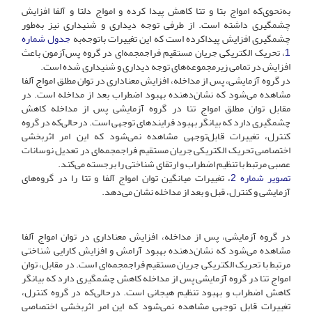
به‌نحوی‌که امواج بتا و تتا کاهش پیدا کرده و امواج دلتا و آلفا افزایش
چشمگیری داشته است. از طرفی توجه دیداری و شنیداری نیز به‌طور
چشمگیری افزایش پیداکرده است که این تغییرات باتوجه‌به
جدول شماره
1
، تحریک الکتریکی جریان مستقیم فراجمجمه‌ای در گروه پس‌آزمون باعث
افزایش در تمامی زیرمجموعه‌های توجه دیداری و شنیداری شده است.
در گروه آزمایشی، پس از مداخله، افزایش معناداری در توان مطلق امواج آلفا
مشاهده می‌شود که نشان‌دهنده بهبود اضطراب بعد از مداخله است. در
مقابل توان مطلق امواج تتا در گروه آزمایشی پس از مداخله کاهش
چشمگیری دارد که بیانگر بهبود فرایندهای توجهی است. در‌حالی‌که در گروه
کنترل، تغییرات قابل‌توجهی مشاهده نمی‌شود که این امر اثربخشی
اختصاصی تحریک الکتریکی جریان مستقیم فراجمجمه‌ای در تعدیل نوسانات
عصبی مرتبط با تنظیم اضطراب و ارتقای شناختی را برجسته می‌کند.
تصویر شماره 2
، تغییرات میانگین توان امواج آلفا و تتا را در گروه‌های
آزمایشی و کنترل، قبل و بعد از مداخله نشان می‌دهد.
در گروه آزمایشی، پس از مداخله، افزایش معناداری در توان امواج آلفا
مشاهده می‌شود که نشان‌دهنده بهبود آرامش و افزایش کارایی شناختی
مرتبط با تحریک الکتریکی جریان مستقیم فراجمجمه‌ای است. در مقابل، توان
امواج تتا در گروه آزمایشی پس از مداخله کاهش چشمگیری دارد که بیانگر
کاهش اضطراب و بهبود تنظیم هیجانی است. در‌حالی‌که در گروه کنترل،
تغییرات قابل توجهی مشاهده نمی‌شود که این امر اثربخشی اختصاصی