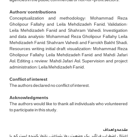
Authors' contributions
Conceptualization and methodology: Mohammad Reza
Gholipour Fallahy and Leila Mehdizadeh Fanid; Validation:
Leila Mehdizadeh Fanid and Shahram Vahedi; Investigation
and data analysis: Mohammad Reza Gholipour Fallahy, Leila
Mehdizadeh Fanid, Shahram Vahedi, and Farrokh Bakht Shadi;
Resources, writing initial draft, visualization: Mohammad Reza
Gholipour Fallahy, Leila Mehdizadeh Fanid, and Mahdi Jafari
Asl; Editing & review: Mahdi Jafari Asl; Supervision and project
administration: Leila Mehdizadeh Fanid.
Conflict of interest
The authors declared no conflict of interest.
Acknowledgments
The authors would like to thank all individuals who volunteered
to participate in this study.
مقدمه و اهداف
اختلال اضطراب فراگیر یک وضعیت روان‌شناختی ناتوان‌کننده است که با