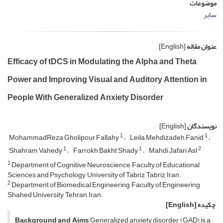
موضوعات
سایر
عنوان مقاله
[English]
Efficacy of tDCS in Modulating the Alpha and Theta
Power and Improving Visual and Auditory Attention in
People With Generalized Anxiety Disorder
نویسندگان
[English]
1
1
MohammadReza Gholipour Fallahy
Leila Mehdizadeh Fanid
1
1
2
Shahram Vahedy
Farrokh Bakht Shady
Mahdi Jafari Asl
1
Department of Cognitive Neuroscience, Faculty of Educational
Sciences and Psychology, University of Tabriz, Tabriz, Iran.‌
2
Department of Biomedical Engineering, Faculty of Engineering,
Shahed University, Tehran, Iran.
چکیده
[English]
Background and Aims
Generalized anxiety disorder (GAD) is a