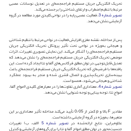
تحریک الکتریکی جریان مستقیم فراجمجمه‌ای در تعدیل نوسانات عصبی
مرتبط با تنظیم اضطراب و ارتقای شناختی را برجسته می‌کند.
تصویر شماره 3
، فعالیت عصبی پایه را در نواحی کلیدی مورد مطالعه در گروه
آزمایشی نشان می‌دهد.
پس از مداخله، نقشه مغزی افزایش فعالیت در نواحی مرتبط با تنظیم شناختی
و هیجانی به‌ویژه در نواحی تحت تأثیر پروتکل تحریک الکتریکی جریان
مستقیم فراجمجمه‌ای را آشکار می‌کند. این نمایش تصویری تغییرات، اثرات
موضعی تحریک الکتریکی جریان مستقیم فراجمجمه‌ای را نشان می‌دهد که
تعدیل قابل‌توجهی در توان مطلق فرکانس‌های آلفا و تتا ایجاد کرده است. این
یافته‌ها با فرضیه‌ای که تحریک الکتریکی جریان مستقیم فراجمجمه‌ای باعث
بهینه‌سازی تحریک‌پذیری و اتصال قشری شده و منجر به بهبود عملکرد
شناختی و هیجانی می‌شود، همسو است.
تصویر شماره 4
، معناداری آماری تفاوت‌ها را در معیارهای کلیدی (امواج آلفا،
امواج تتا، توجه بینایی و توجه شنوایی) نشان می‌دهد.
مقادیر F بالا و p کمتر از 0/05 تأیید می‌کند مداخله تأثیر معناداری بر این
متغیرها، به‌ویژه در گروه آزمایشی داشته است.
علاوه‌بر‌این، نتایج ارائه‌شده در
تصویر شماره 5
(الف، ب) تغییرات
جنسیت‌محور در توان مطلق امواج آلفا و تتا را برای گروه‌های آزمایشی و کنترل