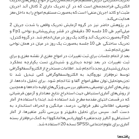
الکتریکی فراجمجمه‌ای است که در آن تحریک دارای 2 کانال آند (جریان
مثبت) و کاتد (جریان منفی) است که به‌صورت مستقیم امواج را به داخل مغز
هدایت می‌کند.
در پژوهش حاضر نیز در گروه آزمایش تحریک واقعی با شدت جریان 2
میلی‌آمپر طی 10 جلسه 30 دقیقه‌ای در قشر پیش‌پیشانی و نواحی Fp1 و
Fp2 به‌صورت تحریک آند و کاتد یک روز در میان انجام شد. در گروه کنترل،
تحریک ساختگی طی 10 جلسه به‌صورت یک روز در میان در همان نواحی
مغزی انجام شد.
بعد از اتمام جلسات برای ثبت تغییرات در امواج مغزی از نقشه مغزی و برای
ثبت تغییرات در بعد توجه دیداری و شنیداری تست یکپارچه عملکرد
دیداری‌شنیداری مجدداً انجام شد. اطلاعات مستخرج از الکتروآنسفالوگرافی
توسط نرم‌افزار نوروگاید به الکتروانسفالوگرافی کمی تبدیل شد تا
تجزیه‌و‌تحلیل توان مطلق امواج آلفا و تتا انجام شود. برای تحلیل داده‌ها، از
روش‌های آماری توصیفی به‌منظور بررسی ویژگی‌های اولیه داده‌ها و همچنین
از روش‌های آماری استنباطی جهت استخراج نتایج معنادار و آزمون فرضیاتی
که در قسمت انتهای مقدمه مطرح شد استفاده شد. ابتدا با استفاده از آمار
توصیفی، اطلاعاتی نظیر فراوانی، درصد، میانگین و انحراف استاندارد به
‌دست آمد. سپس برای تحلیل دقیق‌تر و بررسی تأثیر متغیرها، از آمار
استنباطی و آنالیز چندمتغیره کوواریانس‌ها(مانکووا) به کمک نرم‌افزار بسته
آماری برای علوم اجتماعی (SPSS نسخه 20) استفاده شد.
یافته‌ها