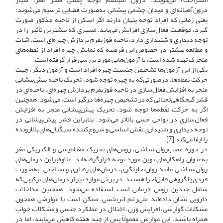
درون‌آهیانه‌ای و میدان چشمی پیشانی به‌صورت فضایی ترسیم می‌شوند؛
یعنی زمانی که افراد توجه پنهان دارند اگر اسکن از ناحیه مذکور صورت
گیرد، موقعیت فعال‌سازی افزایش می‌یابد.‌ مسیری که بیشترین تأثیر را در
توجه دیداری و شنیداری دارد، ناحیه فوزیفرم پردازش چهره‌ای است. اثبات
و مطالعه بیشتر در خصوص این فرضیه که نمایش چهره افراد از نقطه‌های
متحرک تهیه‌ شده است، با آزمون‌هایی مورد بررسی قرار گرفته است.
یکی از این آزمون‌ها تشخیص جنسیت چهره افراد است و آزمون دیگر، جهت
حرکت نقطه‌ها. در‌صورتی‌که به چهره توجه شود، تحریک ناحیه پیش‌پیشانی
منجر به افزایش فعال‌سازی در ناحیه فوزیفرم پردازش چهره‌ای، ناحیه‌ای در
قشر گیجگاهی‌تحتانی که در تشخیص چهره‌ها درگیر است، می‌شود. همچنین
اگر به حرکت نقطه‌ها توجه شود، تحریک پیش‌پیشانی منجر به افزایش
فعال‌سازی در نواحی حسی بالاتر می‌شود. بنابراین قشر پیش‌پیشانی در
توجه دیداری و شنیداری نقش اساسی و شروع‌کننده سیگنال‌های بالارونده
را ایفا می‌کند [7].
در حوزه عصب‌روان‌شناختی، روش‌های تحریک مغناطیسی و الکتریکی مغز
به‌عنوان راهکارهای نوین مورد توجه قرارگرفته‌اند. علاوه‌بر‌این درمان‌های
روان‌شناختی مانند روان‌تحلیلگری، درمان‌های رفتاری و شناختی، به‌صورت
فردی یا گروهی قابل‌‌اجرا هستند. در برخی موارد نیز از درمان‌های ترکیبی که
شامل چندین روش درمانی است استفاده می‌شود. همچنین مداخلات
دارویی نشان داده‌اند علی‌رغم اثربخشی، ممکن است با عوارضی همچون
مشکلات گوارشی، افزایش وزن، اختلال در عملکرد جنسی و مشکلات خواب
همراه باشند. این عوارض معمولاً پس از چند هفته کاهش می‌یابند، اما در