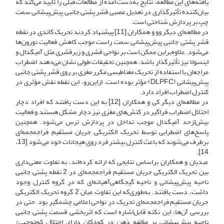
یافته‌های این مطالعه، نتایج به‌دست‌آمده از مطالعات قبلی را تأیید می‌کند که
بیان‌کننده تأثیرگذاری در تعدیل عصبی قشر پشتی جانبی پیش‌پیشانی سمت
چپ بر پردازش شناختی است.
در مطالعه‌ای دیگر وو و همکاران [11] پیشنهاد کردند تحریک کاتدی در نقطه
قشر پشتی جانبی پیش‌پیشانی سمت راست موجب کاهش فعالیت نورون‌ها
می‌شود. علاوه‌بر‌این ممکن است بر نواحی قشری و زیرقشری مثل آمیگدال و
اینسولا نیز تأثیرگذار باشد. همچنین تحقیقات طولی نشان می‌دهند اضطراب
مراجعان با استفاده از تحریک مغناطیسی مکرر مغزی بر روی قشر پشتی جانبی
پیش‌پیشانی (DLPFC) مؤثر بوده است. از‌این‌رو، این نقطه نقش مؤثری در
کنترل اضطراب افراد دارد.
در مطالعه‌ای دیگر کی و همکاران [12] به این دست یافتند که افراد دچار
اختلال اضطراب فراگیر در کنش‌های مغزی نیز دچار مشکل هستند و فعالیت
بیش‌از‌حد آمیگدال موجب تداخل در پردازش ترس می‌شود. همچنین
پاسخ‌های اضطرابی توسط تحریک الکتریکی جریان مستقیم فراجمجمه‌ای‌
برطرف می‌شوند که باعث کنترل بیشتر فرد روی هیجانات خود می‌شود [13،
14].
عبدیان و همکاران بر‌اساس نتایجی که ارائه کرده‌اند، به تفاوت معنی‌داری
بین تحریک الکتریکی جریان مستقیم فراجمجمه‌ای در 2 نقطه پشتی جانبی
ناحیه پیش‌پیشانی و ناحیه گیجگاهی‌آهیانه‌ای که در گروه کنترل وجود
داشت، دست یافتند. به‌طوری‌که این تفاوت میان 2 گروه تحریک الکتریکی
جریان مستقیم فراجمجمه‌ای تحریک در نواحی اعلامی چشمگیر بود. حتی در
بررسی آن‌ها، این نکته قابل‌اشاره است که اثربخشی قسمت پشتی جانبی
ناحیه پیش‌پیشانی بر مؤلفه ذهن در کودکان دارای اختلال کم‌توجهی/