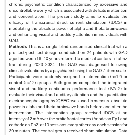
chronic psychiatric condition characterized by excessive and
uncontrollable worry, which is associated with deficits in attention
and concentration. The present study aims to evaluate the
efficacy of transcranial direct current stimulation (tDCS) in
modulating the absolute power of alpha and theta brainwaves
and enhancing visual and auditory attention in individuals with
GAD.
Methods
This is a single-blind, randomized clinical trial with a
pre-test/post-test design, conducted on 24 patients with GAD
aged between 18-40 years referred to medical centers in Tabriz,
Iran, during 2023-2024. The GAD was diagnosed following
clinical evaluations by a psychiatrist using the GAD 7-item scale.,
Participants were randomly assigned to intervention (n=12) or
control (n=12) groups. Both groups completed the integrated
visual and auditory continuous performance test (IVA-2) to
evaluate their visual and auditory attention, and the quantitative
electroencephalography (QEEG) was used to measure absolute
power in alpha and theta brainwave bands, before and after the
intervention. The intervention group received tDCS at an
intensity of 2 mA over the orbitofrontal cortex (Anode on Fp1 and
cathode on Fp2) at 10 sessions, every other day, each session for
30 minutes. The control group received sham stimulation. Data