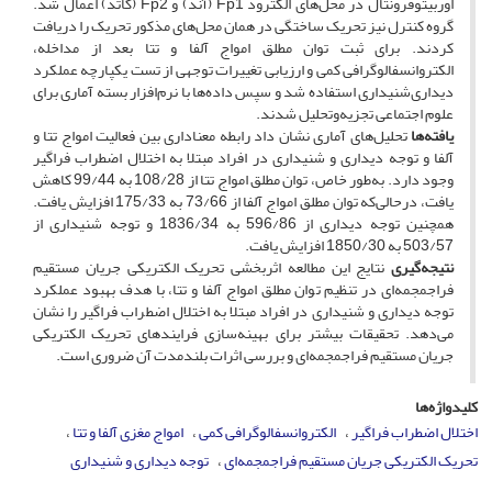
اوربیتوفرونتال در محل‌های الکترود Fp1 (آند) و Fp2 (کاتد) اعمال شد.
گروه کنترل نیز تحریک ساختگی در همان محل‌های مذکور تحریک را دریافت
کردند. برای ثبت توان مطلق امواج آلفا و تتا بعد از مداخله،
الکتروانسفالوگرافی کمی و ارزیابی تغییرات توجهی از تست یکپارچه عملکرد
دیداری‌شنیداری استفاده شد و سپس داده‌ها با نرم‌افزار بسته آماری برای
علوم اجتماعی تجزیه‌وتحلیل شدند.
یافته‌ها
تحلیل‌های آماری نشان داد رابطه معناداری بین فعالیت امواج تتا و
آلفا و توجه دیداری و شنیداری در افراد مبتلا به اختلال اضطراب فراگیر
وجود دارد. به‌طور خاص، توان مطلق امواج تتا از 108/28 به 99/44 کاهش
یافت، درحالی‌که توان مطلق امواج آلفا از 73/66 به 175/33 افزایش یافت.
همچنین توجه دیداری از 596/86 به 1836/34 و توجه شنیداری از
503/57 به 1850/30 افزایش یافت.
نتیجه‌گیری
نتایج این مطالعه اثربخشی تحریک الکتریکی جریان مستقیم
فراجمجمه‌ای در تنظیم توان مطلق امواج آلفا و تتا، با هدف بهبود عملکرد
توجه دیداری و شنیداری در افراد مبتلا به اختلال اضطراب فراگیر را نشان
می‌دهد. تحقیقات بیشتر برای بهینه‌سازی فرایندهای تحریک الکتریکی
جریان مستقیم فراجمجمه‌‌ای و بررسی اثرات بلندمدت آن ضروری است.
کلیدواژه‌ها
اختلال اضطراب فراگیر
الکتروانسفالوگرافی کمی
امواج مغزی آلفا و تتا
تحریک الکتریکی جریان مستقیم فراجمجمه‌ای
توجه دیداری و شنیداری