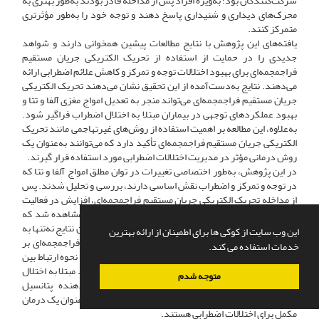
شرکت‌کنندگان بود؛ به‌ویژه افراد پس از مداخله قادر بودند به‌طور بهتری به
محرک‌های دیداری و شنیداری پاسخ دهند و توجه خود را به‌طور مؤثرتری
متمرکز کنند.
یافته‌های این پژوهش با نتایج مطالعات پیشین همخوانی دارند و شواهد
جدیدی را در حمایت از استفاده از تحریک الکتریکی جریان مستقیم
فراجمجمه‌ای برای بهبود اختلالات توجه و تمرکز و کاهش علائم اضطرابی ارائه
می‌دهند. نتایج به‌دست‌آمده از این تحقیق نشان می‌دهند تحریک الکتریکی
جریان مستقیم فراجمجمه‌ای می‌تواند منجر به تعدیل امواج مغزی آلفا و تتا و
بهبود عملکردهای توجهی در بیماران مبتلا به اختلال اضطراب فراگیر شود.
به‌علاوه، این مطالعه بر اهمیت استفاده از روش‌های غیرتهاجمی مانند تحریک
الکتریکی جریان مستقیم فراجمجمه‌ای تأکید دارد که می‌توانند به‌عنوان یک
روش درمانی مؤثر در مدیریت اختلالات اضطرابی مورد استفاده قرار گیرند.
در این پژوهش، به‌طور اختصاصی تغییرات در توان مطلق امواج آلفا و تتا که
در توجه و تمرکز و اضطراب نقش اساسی دارند، بررسی و تحلیل شدند. پس
از مداخله تحریک الکتریکی جریان مستقیم فراجمجمه‌ای، افزایش در فعالیت
امواج آلفا و کاهش در امواج تتا در نواحی مغزی مورد‌نظر مشاهده شد که
ارتباط مستقیمی با بهبود توجه دیداری و شنیداری داشت. این نتایج نه‌تنها به
این وب سایت از کوکی ها برای اطمینان از ارائه بهترین
درک دقیق‌تری از اثرات تحریک الکتریکی جریان مستقیم فراجمجمه‌ای بر
خدمات استفاده می کند.
تغییرات امواج مغزی می‌پردازد، بلکه باعث پیشرفت در فهم نحوه ارتباط بین
این امواج و بهبود عملکرد توجه دیداری و شنیداری در افراد مبتلا به اختلال
متوجه شدم
اضطراب فراگیر می‌شود. این یافته‌ها همچنین نشان‌دهنده پتانسیل
استفاده از تحریک الکتریکی جریان مستقیم فراجمجمه‌ای به‌عنوان یک درمان
مکمل برای اختلالات اضطرابی هستند.