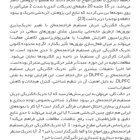
می‌باشد، در 15 جلسه 20 دقیقه‌ای تحریکات آندی با شدت 2 میلی‌آمپر را
روی نمونه‌ها بررسی کردند که نتایج این پژوهش، اثربخشی تحریک و بهبود
حافظه و توجه را دربرداشت [23].
تحریک الکتریکی جریان مستقیم فراجمجمه‌ای با تغییر تحریک‌پذیری
نورون‌ها، از‌طریق جابه‌جایی پتانسیل غشای نورون‌های سطحی در جهت
دپلاریزاسیون (افزایش فعالیت) یا هایپرپولاریزاسیون (کاهش فعالیت)
می‌تواند بر میزان فعال‌سازی نورون‌ها تأثیر بگذارد. اگرچه محدوده کانونی
تحریک الکتریکی جریان مستقیم فراجمجمه‌ای تا حدی محدود است، اما
تأثیرات کارکردی آن مستقیماً در ناحیه زیر الکترودها نمایان می‌شود.
مطالعات اولیه در این حوزه، عمدتاً بر قشر حرکتی و بینایی متمرکز بوده است،
اما اخیراً تحقیقات بیشتری بر تأثیر تحریک الکتریکی جریان مستقیم
فراجمجمه‌ای بر DLPFC‌ در حال انجام است. این افزایش توجه به نقش
DLPFC، به دلیل اهمیت آن در تنظیم شناختی، کنترل هیجانات و کاهش
اضطراب است.
در حالت کلی، می‌توان به این پرسش‌ها رسید که آیا تحریک الکتریکی جریان
مستقیم فراجمجمه‌ای در بهبود عملکرد شناختی بخصوص توجه دیداری و
شنیداری بیماران اختلال اضطراب فراگیر اثرگذار است؟ آیا کار با نمونه‌های
ایرانی هم حاوی چنین اثربخشی هست؟ آیا این فرایند می‌تواند تا حدی نتایج
دقیق و قابل‌اطمینان جهت رفع تناقضات مطالعات قبلی فراهم می‌کند؟
بر‌این‌اساس فرضیاتی مطرح می‌شود: 1. آیا تحریک الکتریکی جریان مستقیم
فراجمجمه‌ای روی امواج تتا و آلفا تأثیرگذار است یا خیر؟ 2. آیا تحریک مدنظر
روی توجه دیداری و شنیداری نیز تأثیرگذار است یا خیر؟