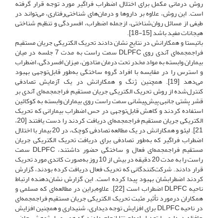
روش درمانی مکمل برای اختلال اضطراب فراگیر مورد توجه قرار گرفته
است. این روش، علاوه بر داروها و درمان‌های شناختی‌رفتاری، می‌تواند در
طیفی از مسائل روان‌شناختی، ازجمله اضطراب، افسردگی و تنظیم شناختی
هیجانات مفید باشد [15-18].
باتیستا و همکارانش در نتایج نشان دادند تحریک الکتریکی جریان مستقیم
فراجمجمه‌ای آندی روی DLPFC سمت راست به مدت 7 جلسه در میان
بیماران وابسته به مواد مخدر تحت درمان متادون، میزان افسردگی، اضطراب
و استرس را در مقایسه با افراد گروه ساختگی به‌طور قابل‌توجهی بهبود
می‌دهد [19]. همچنین ژنگ و همکارانش در یک آزمایش تصادفی
کنترل‌شده از روش تحریک الکتریکی جریان مستقیم فراجمجمه‌ای آندی بر
قشر پشتی جانبی پیش‌پیشانی سمت راست ‌روی بیماران وابسته به کوکائین
استفاده کردند و کاهش قابل‌توجهی در حس اضطراب بیمارانی که تحریک
الکتریکی جریان مستقیم فراجمجمه‌ای دریافت کردند را دست یافتند [20،
21]. لیئو و همکارانش در یک مطالعه تصادفی کوچک، در 20 بیمار با اختلال
اضطراب فراگیر که به‌طور تصادفی برای دریافت تحریک الکتریکی جریان
مستقیم فراجمجمه‌ای فعال و ساختگی حضور داشتند، DLPFC‌ سمت
راست را به مدت 20 دقیقه در بیش از 10 روز به‌صورت کاتدی مورد تحریک
قرار دادند. شرکت‌کنندگانی که تحریک فعال دریافت کرده بودند، گزارش
کردند اضطرابشان بهبود پیدا کرده است. این گزارش نشان‌دهنده ارتباط
ناحیه DLPFC اضطراب است [22]. علاوه‌بر‌این در مطالعه‌ای که مسلمی و
همکاران در‌مورد تأثیر مثبت‌ تحریک الکتریکی جریان مستقیم فراجمجمه‌ای
در ناحیه DLPFC برای افزایش توجه دیداری، شنیداری و همچنین افزایش
حافظه دیداری با تعدیل امواج تتا انجام دادند که همسو با پژوهش حاضر