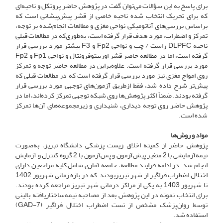
برای پاسخ به این سؤالات می‌توان گفت در پژوهش حاضر پروتکل و ناحیه‌ای
که برای تحریک انتخاب شده ناحیه خاصی از قشر پیش‌پیشانی است که
بر‌اساس بررسی‌های آناتومیکی نواحی مغزی و مطالعات انجام‌شده بر توجه،
تمرکز و اضطراب، مورد هدف قرار گرفته است، به‌طوری‌که در مطالعات قبلی
ناحیه DLPFC راست / چپ و نواحی Fp2 و F3‌ بیشتر مورد بررسی قرار
گرفته است، اما در مطالعه حاضر قشر اوربیتوفرونتال و نواحی Fp1 و Fp2
مورد بررسی قرار گرفته است. علاوه‌بر‌این در مطالعه حاضر توجه و تمرکز
روی امواج مغزی نیز مورد بررسی قرار گرفته است که در مطالعات قبلی که
پیش‌تر شرح داده شد، فقط از‌طریق آزمون‌های توجهی مورد بررسی قرار
گرفته بودند. ضمناً اکثر پژوهش‌ها روی شبکه توجهی تمرکز کرده‌اند، اما در
پژوهش حاضر روی توجه دیداری‌، شنیداری و زیر‌مجموعه‌های آن‌ها تمرکز
شده است.
مواد و روش‌ها
پژوهش حاضر از کمیته اخلاق زیست پزشکی دانشگاه تبریز، به‌صورت
نیمه‌آزمایشی با 2 متغیر پیش‌آزمون و پس‌آزمون با 2 گروه کنترل و آزمایش
انجام شد. در ادامه فرایند مطالعه، جامعه آماری شامل کلیه مراجعین دارای
اختلال اضطراب فراگیر از شهر تبریزبودند که در بازه زمانی شهریور 1402
تا شهریور 1403 به یکی از مراکز درمانی شهر تبریز مراجعه کرده بودند.
برای انتخاب نمونه در این پژوهش بعد از مصاحبه نیمه‌ساختاریافته بالینی
توسط روان‌پزشک مشخص از تست اضطراب اختلال فراگیر (GAD-7)
استفاده شد.